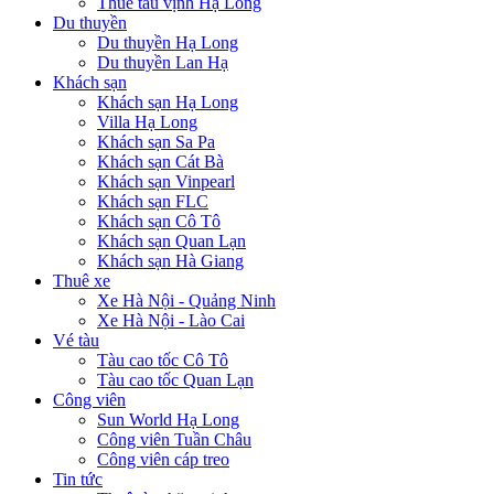
Thuê tàu vịnh Hạ Long
Du thuyền
Du thuyền Hạ Long
Du thuyền Lan Hạ
Khách sạn
Khách sạn Hạ Long
Villa Hạ Long
Khách sạn Sa Pa
Khách sạn Cát Bà
Khách sạn Vinpearl
Khách sạn FLC
Khách sạn Cô Tô
Khách sạn Quan Lạn
Khách sạn Hà Giang
Thuê xe
Xe Hà Nội - Quảng Ninh
Xe Hà Nội - Lào Cai
Vé tàu
Tàu cao tốc Cô Tô
Tàu cao tốc Quan Lạn
Công viên
Sun World Hạ Long
Công viên Tuần Châu
Công viên cáp treo
Tin tức