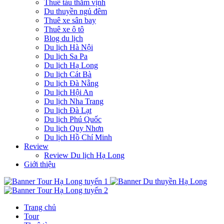
Thuê tàu thăm vịnh
Du thuyền ngủ đêm
Thuê xe sân bay
Thuê xe ô tô
Blog du lịch
Du lịch Hà Nội
Du lịch Sa Pa
Du lịch Hạ Long
Du lịch Cát Bà
Du lịch Đà Nẵng
Du lịch Hội An
Du lịch Nha Trang
Du lịch Đà Lạt
Du lịch Phú Quốc
Du lịch Quy Nhơn
Du lịch Hồ Chí Minh
Review
Review Du lịch Hạ Long
Giới thiệu
Trang chủ
Tour