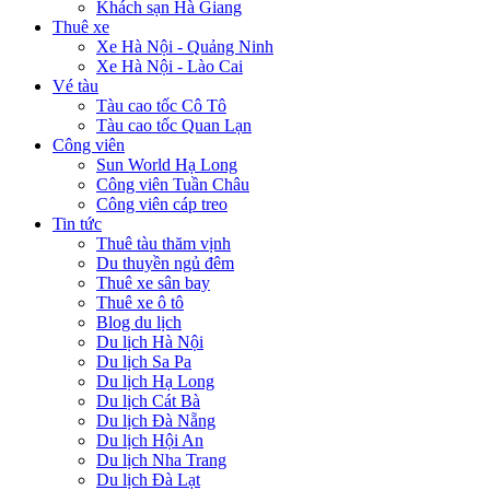
Khách sạn Hà Giang
Thuê xe
Xe Hà Nội - Quảng Ninh
Xe Hà Nội - Lào Cai
Vé tàu
Tàu cao tốc Cô Tô
Tàu cao tốc Quan Lạn
Công viên
Sun World Hạ Long
Công viên Tuần Châu
Công viên cáp treo
Tin tức
Thuê tàu thăm vịnh
Du thuyền ngủ đêm
Thuê xe sân bay
Thuê xe ô tô
Blog du lịch
Du lịch Hà Nội
Du lịch Sa Pa
Du lịch Hạ Long
Du lịch Cát Bà
Du lịch Đà Nẵng
Du lịch Hội An
Du lịch Nha Trang
Du lịch Đà Lạt