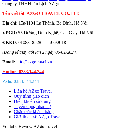
Công ty TNHH Du Lịch AZgo
Tên viết tắt: AZGO TRAVEL CO.,LTD
Địa chỉ:
15a/1104 La Thành, Ba Đình, Hà Nội
VPGD:
55 Dương Đình Nghệ, Cầu Giấy, Hà Nội
ĐKKD
: 0108318528 – 11/06/2018
(Đăng kí thay đổi lần 2 ngày 05/01/2024)
Email:
info@azgotravel.vn
Hotline: 0383.144.244
Zalo:
0383.144.244
Liên hệ AZgo Travel
Quy trình giao dịch
Điều khoản sử dụng
Tuyển dụng nhân sự
Chăm sóc khách hàng
Giới thiệu về AZgo Travel
Youtube Review AZgo Travel