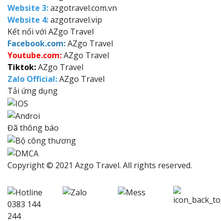
Website 3:
azgotravel.com.vn
Website 4:
azgotravel.vip
Kết nối với AZgo Travel
F
acebook.com:
AZgo Travel
Y
outube.com:
AZgo Travel
Tiktok:
AZgo Travel
Zalo Official
:
AZgo Travel
Tải ứng dụng
Đã thông báo
Copyright © 2021 Azgo Travel. All rights reserved.
0383 144
244