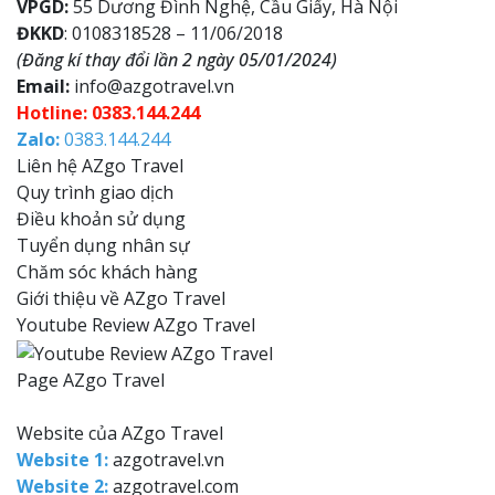
VPGD:
55 Dương Đình Nghệ, Cầu Giấy, Hà Nội
ĐKKD
: 0108318528 – 11/06/2018
(Đăng kí thay đổi lần 2 ngày 05/01/2024)
Email:
info@azgotravel.vn
Hotline: 0383.144.244
Zalo:
0383.144.244
Liên hệ AZgo Travel
Quy trình giao dịch
Điều khoản sử dụng
Tuyển dụng nhân sự
Chăm sóc khách hàng
Giới thiệu về AZgo Travel
Youtube Review AZgo Travel
Page AZgo Travel
Website của AZgo Travel
Website 1:
azgotravel.vn
Website 2:
azgotravel.com