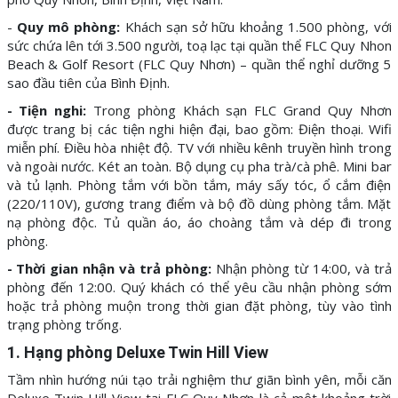
-
Quy mô phòng:
Khách sạn sở hữu khoảng 1.500 phòng, với
sức chứa lên tới 3.500 người, toạ lạc tại quần thể FLC Quy Nhon
Beach & Golf Resort (FLC Quy Nhơn) – quần thể nghỉ dưỡng 5
sao đầu tiên của Bình Định.
- Tiện nghi:
Trong phòng Khách sạn FLC Grand Quy Nhơn
được trang bị các tiện nghi hiện đại, bao gồm: Điện thoại. Wifi
miễn phí. Điều hòa nhiệt độ. TV với nhiều kênh truyền hình trong
và ngoài nước. Két an toàn. Bộ dụng cụ pha trà/cà phê. Mini bar
và tủ lạnh. Phòng tắm với bồn tắm, máy sấy tóc, ổ cắm điện
(220/110V), gương trang điểm và bộ đồ dùng phòng tắm. Mặt
nạ phòng độc. Tủ quần áo, áo choàng tắm và dép đi trong
phòng.
- Thời gian nhận và trả phòng:
Nhận phòng từ 14:00, và trả
phòng đến 12:00. Quý khách có thể yêu cầu nhận phòng sớm
hoặc trả phòng muộn trong thời gian đặt phòng, tùy vào tình
trạng phòng trống.
1. Hạng phòng Deluxe Twin Hill View
Tầm nhìn hướng núi tạo trải nghiệm thư giãn bình yên, mỗi căn