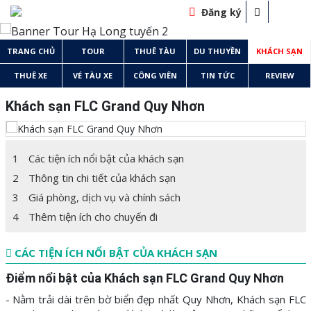
Đăng ký
TRANG CHỦ
TOUR
THUÊ TÀU
DU THUYỀN
KHÁCH SẠN
THUÊ XE
VÉ TÀU XE
CÔNG VIÊN
TIN TỨC
REVIEW
Khách sạn FLC Grand Quy Nhơn
1
Các tiện ích nổi bật của khách sạn
2
Thông tin chi tiết của khách sạn
3
Giá phòng, dịch vụ và chính sách
4
Thêm tiện ích cho chuyến đi
CÁC TIỆN ÍCH NỔI BẬT CỦA KHÁCH SẠN
Điểm nổi bật của Khách sạn FLC Grand Quy Nhơn
- Nằm trải dài trên bờ biển đẹp nhất Quy Nhơn, Khách sạn FLC