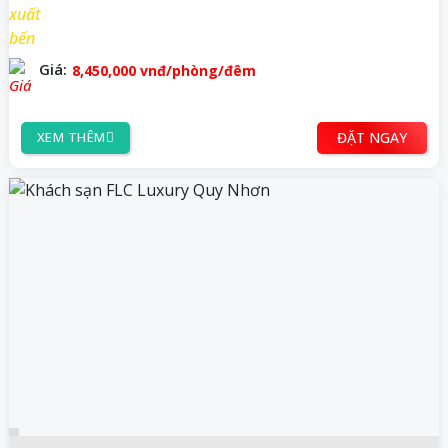
Giá:
8,450,000
vnđ
/phòng/đêm
ĐẶT NGAY
XEM THÊM