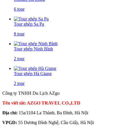
6 tour
Tour ghép Sa Pa
8 tour
Tour ghép Ninh Bình
2 tour
Tour ghép Hà Giang
2 tour
Công ty TNHH Du Lịch AZgo
Tên viết tắt: AZGO TRAVEL CO.,LTD
Địa chỉ:
15a/1104 La Thành, Ba Đình, Hà Nội
VPGD:
55 Dương Đình Nghệ, Cầu Giấy, Hà Nội