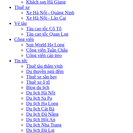
Khách sạn Hà Giang
Thuê xe
Xe Hà Nội - Quảng Ninh
Xe Hà Nội - Lào Cai
Vé tàu
Tàu cao tốc Cô Tô
Tàu cao tốc Quan Lạn
Công viên
Sun World Hạ Long
Công viên Tuần Châu
Công viên cáp treo
Tin tức
Thuê tàu thăm vịnh
Du thuyền ngủ đêm
Thuê xe sân bay
Thuê xe ô tô
Blog du lịch
Du lịch Hà Nội
Du lịch Sa Pa
Du lịch Hạ Long
Du lịch Cát Bà
Du lịch Đà Nẵng
Du lịch Hội An
Du lịch Nha Trang
Du lịch Đà Lạt