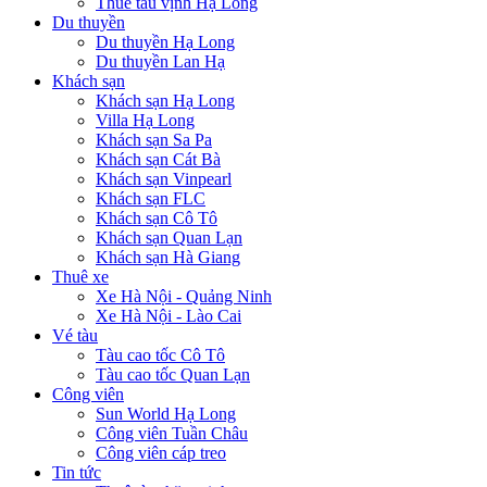
Thuê tàu vịnh Hạ Long
Du thuyền
Du thuyền Hạ Long
Du thuyền Lan Hạ
Khách sạn
Khách sạn Hạ Long
Villa Hạ Long
Khách sạn Sa Pa
Khách sạn Cát Bà
Khách sạn Vinpearl
Khách sạn FLC
Khách sạn Cô Tô
Khách sạn Quan Lạn
Khách sạn Hà Giang
Thuê xe
Xe Hà Nội - Quảng Ninh
Xe Hà Nội - Lào Cai
Vé tàu
Tàu cao tốc Cô Tô
Tàu cao tốc Quan Lạn
Công viên
Sun World Hạ Long
Công viên Tuần Châu
Công viên cáp treo
Tin tức