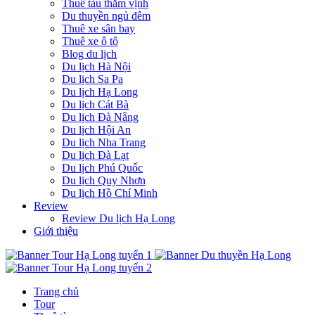
Thuê tàu thăm vịnh
Du thuyền ngủ đêm
Thuê xe sân bay
Thuê xe ô tô
Blog du lịch
Du lịch Hà Nội
Du lịch Sa Pa
Du lịch Hạ Long
Du lịch Cát Bà
Du lịch Đà Nẵng
Du lịch Hội An
Du lịch Nha Trang
Du lịch Đà Lạt
Du lịch Phú Quốc
Du lịch Quy Nhơn
Du lịch Hồ Chí Minh
Review
Review Du lịch Hạ Long
Giới thiệu
Trang chủ
Tour