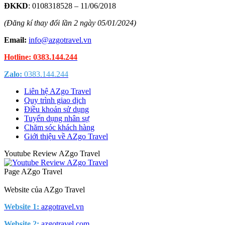
ĐKKD
: 0108318528 – 11/06/2018
(Đăng kí thay đổi lần 2 ngày 05/01/2024)
Email:
info@azgotravel.vn
Hotline: 0383.144.244
Zalo:
0383.144.244
Liên hệ AZgo Travel
Quy trình giao dịch
Điều khoản sử dụng
Tuyển dụng nhân sự
Chăm sóc khách hàng
Giới thiệu về AZgo Travel
Youtube Review AZgo Travel
Page AZgo Travel
Website của AZgo Travel
Website 1:
azgotravel.vn
Website 2:
azgotravel.com