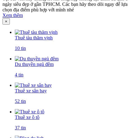
ngày siêu đẹp ở gần TPHCM. Các bạn hãy theo dõi ngay để lựa
chọn địa điểm phù hợp với mình nhé
Xem thêm
×
Thuê tàu thăm vịnh
10 tin
Du thuyền ngủ đêm
4 tin
Thuê xe sân bay
52 tin
Thuê xe ô tô
37 tin