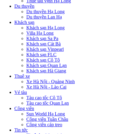
Thuê tàu vịnh Hạ Long
Du thuyền
Du thuyền Hạ Long
Du thuyền Lan Hạ
Khách sạn
Khách sạn Hạ Long
Villa Hạ Long
Khách sạn Sa Pa
Khách sạn Cát Bà
Khách sạn Vinpearl
Khách sạn FLC
Khách sạn Cô Tô
Khách sạn Quan Lạn
Khách sạn Hà Giang
Thuê xe
Xe Hà Nội - Quảng Ninh
Xe Hà Nội - Lào Cai
Vé tàu
Tàu cao tốc Cô Tô
Tàu cao tốc Quan Lạn
Công viên
Sun World Hạ Long
Công viên Tuần Châu
Công viên cáp treo
Tin tức