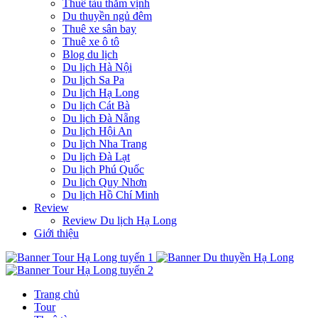
Thuê tàu thăm vịnh
Du thuyền ngủ đêm
Thuê xe sân bay
Thuê xe ô tô
Blog du lịch
Du lịch Hà Nội
Du lịch Sa Pa
Du lịch Hạ Long
Du lịch Cát Bà
Du lịch Đà Nẵng
Du lịch Hội An
Du lịch Nha Trang
Du lịch Đà Lạt
Du lịch Phú Quốc
Du lịch Quy Nhơn
Du lịch Hồ Chí Minh
Review
Review Du lịch Hạ Long
Giới thiệu
Trang chủ
Tour