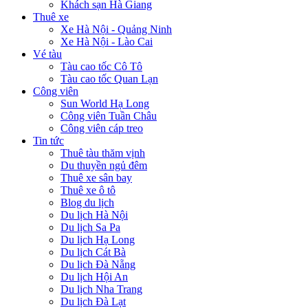
Khách sạn Hà Giang
Thuê xe
Xe Hà Nội - Quảng Ninh
Xe Hà Nội - Lào Cai
Vé tàu
Tàu cao tốc Cô Tô
Tàu cao tốc Quan Lạn
Công viên
Sun World Hạ Long
Công viên Tuần Châu
Công viên cáp treo
Tin tức
Thuê tàu thăm vịnh
Du thuyền ngủ đêm
Thuê xe sân bay
Thuê xe ô tô
Blog du lịch
Du lịch Hà Nội
Du lịch Sa Pa
Du lịch Hạ Long
Du lịch Cát Bà
Du lịch Đà Nẵng
Du lịch Hội An
Du lịch Nha Trang
Du lịch Đà Lạt