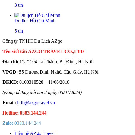
3 tin
Du lịch Hồ Chí Minh
5 tin
Công ty TNHH Du Lịch AZgo
Tên viết tắt: AZGO TRAVEL CO.,LTD
Địa chỉ:
15a/1104 La Thành, Ba Đình, Hà Nội
VPGD:
55 Dương Đình Nghệ, Cầu Giấy, Hà Nội
ĐKKD
: 0108318528 – 11/06/2018
(Đăng kí thay đổi lần 2 ngày 05/01/2024)
Email:
info@azgotravel.vn
Hotline: 0383.144.244
Zalo:
0383.144.244
Liên hệ AZgo Travel