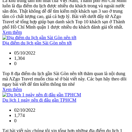
Là khu trung tâm lớn nhất của Việt Nam, Thành phố Hồ Chí Minh
luôn là địa điểm du lịch được nhiều du khách trong và ngoài nước
săn đón. Thật không dễ để tìm kiếm một khách sạn 3 sao ở trung
tâm có chất lượng cao, giá cả hợp lý. Bài viết dưới đây từ AZgo
Travel sẽ tổng hợp giúp bạn danh sách Top 10 khách sạn ở Thành
phố Hồ Chí Minh quận 1 được nhiều du khách đánh giá tốt nhất.
Xem thêm
Địa điểm du lịch gần Sài Gòn nên tới
05/10/2022
1,304
0
Top 8 địa điểm du lịch gần Sài Gòn nên tới thăm quan là nội dung
mà AZgo Travel muốn chia sẻ ở bài viết này. Các bạn hãy theo dõi
ngay bài viết để tìm kiếm thông tin nhé
Xem thêm
Du lịch 1 ngày nên đi đâu gần TPHCM
02/10/2022
1,774
0
Tại bài viết này chúng tôi xin tổng hợp những địa điểm du lịch 1