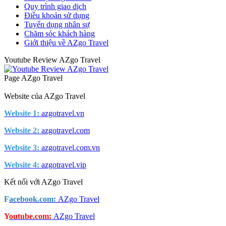
Quy trình giao dịch
Điều khoản sử dụng
Tuyển dụng nhân sự
Chăm sóc khách hàng
Giới thiệu về AZgo Travel
Youtube Review AZgo Travel
Page AZgo Travel
Website của AZgo Travel
Website 1:
azgotravel.vn
Website 2:
azgotravel.com
Website 3:
azgotravel.com.vn
Website 4:
azgotravel.vip
Kết nối với AZgo Travel
F
acebook.com:
AZgo Travel
Y
outube.com:
AZgo Travel