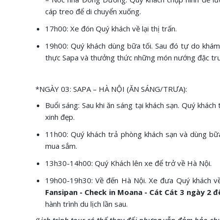
cáp treo để di chuyển xuống.
17h00: Xe đón Quý khách về lại thị trấn.
19h00: Quý khách dùng bữa tối. Sau đó tự do khám
thực Sapa và thưởng thức những món nướng đặc trư
*NGÀY 03: SAPA – HÀ NỘI (ĂN SÁNG/TRƯA):
Buổi sáng: Sau khi ăn sáng tại khách sạn. Quý khách
xinh đẹp.
11h00: Quý khách trả phòng khách sạn và dùng bữa
mua sắm.
13h30-14h00: Quý Khách lên xe để trở về Hà Nội.
19h00-19h30: Về đến Hà Nội. Xe đưa Quý khách về
Fansipan - Check in Moana - Cát Cát 3 ngày 2 
hành trình du lịch lần sau.
(Lịch trình tour có thể thay đổi nhưng vẫn đảm bảo c