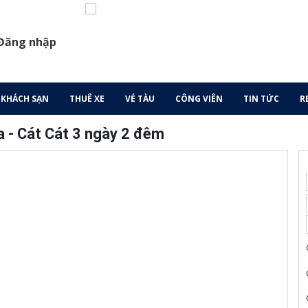
 Đăng nhập
KHÁCH SẠN
THUÊ XE
VÉ TÀU
CÔNG VIÊN
TIN TỨC
R
a - Cát Cát 3 ngày 2 đêm