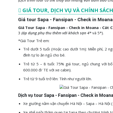
GIÁ TOUR, DỊCH VỤ VÀ CHÍNH SÁC
Giá tour Sapa - Fansipan - Check in Moana
Giá Tour Sapa - Fansipan - Check in Moana - Cát 
3
(áp dụng phụ thu thêm với khách sạn 4*
và 5*).
*Giá Tour Trẻ em:
Trẻ dưới 5 tuổi (Hoặc cao dưới 1m): Miễn phí, 2 n
đình tự lo ăn ngủ cho bé.
Trẻ từ 5 – 8 tuổi: 75% giá tour, ngủ chung với 
600.000 đ/ TE với xe cabin).
Trẻ từ 9 tuổi trở lên: Tính như người lớn.
Dịch vụ tour Sapa - Fansipan - Check in Moan
Xe giường nằm vận chuyển Hà Nội – Sapa – Hà Nội (
Xe ghế ngồi thăm quan tại Sapa theo chương trình to