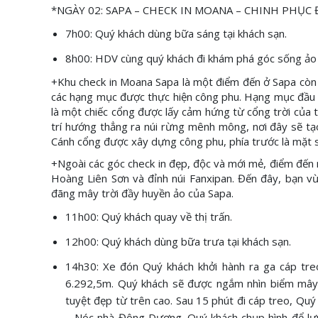
*NGÀY 02: SAPA – CHECK IN MOANA – CHINH PHỤC 
7h00: Quý khách dùng bữa sáng tại khách sạn.
8h00: HDV cùng quý khách đi khám phá góc sống ảo
+Khu check in Moana Sapa là một điểm đến ở Sapa còn 
các hạng mục được thực hiện công phu. Hạng mục đầu ti
là một chiếc cổng được lấy cảm hứng từ cổng trời của t
trí hướng thẳng ra núi rừng mênh mông, nơi đây sẽ tạ
Cánh cổng được xây dựng công phu, phía trước là mặt s
+Ngoài các góc check in đẹp, độc và mới mẻ, điểm đến 
Hoàng Liên Sơn và đỉnh núi Fanxipan. Đến đây, bạn v
đãng mây trời đầy huyền ảo của Sapa.
11h00: Quý khách quay về thị trấn.
12h00: Quý khách dùng bữa trưa tại khách sạn.
14h30: Xe đón Quý khách khởi hành ra ga cáp treo 
6.292,5m. Quý khách sẽ được ngắm nhìn biểm mâ
tuyệt đẹp từ trên cao. Sau 15 phút đi cáp treo, Quý
– Nóc nhà Đông Dương. Quý khách chụp hình để lưu 