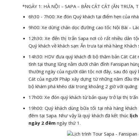
*NGÀY 1: HÀ NỘI – SAPA – BẢN CÁT CÁT (ĂN TRƯA, T
6h30 - 7h00: Xe đón Quý khách tại điểm hẹn của nhà
9h00: Xe dừng chân dọc đường cao tốc Nội Bài – Lào
12h30: Xe đến thị trấn Sapa nơi có rất nhiều dân 
Quý khách về khách sạn: Ăn trưa tại nhà hàng Khách 
14h30: HDV đưa quý khách đi bộ thăm bản Cát Cát 
tình tại thung lũng nằm dưới chân đỉnh Fansipan hù
thường ngày của người dân tộc nơi đây, sau đó quý k
Cát của người Pháp xây dựng từ những năm đầu thế k
bộ khám phá khéo dài trong khoảng 2 giờ với quãng
17h00: Xe đón quý khách từ bản quay trở lại thị trấn
19h00: Quý khách dùng bữa tối tại nhà hàng khách 
đêm tại Sapa. Như vậy là quý khách đã kết thúc
lịc
ngày 2 đêm
ngày thứ 1.