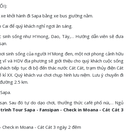
ỐI):
 xe khởi hành đi Sapa bằng xe bus giường nằm.
 Cai để quý khách nghỉ ngơi ăn sáng.
tộc sinh sống như H’mong, Dao, Tày,… Hướng dẫn viên sẽ đưa
sạn.
nơi sinh sống của người H’Mong đen, một nơi phong cảnh hữu
ng vĩ và HDV địa phương sẽ giới thiệu cho quý khách cuộc sống
hách tiếp tục đi bộ đến thác nước Cát Cát, trạm thủy điện Cát
ỉ XX. Quý khách vui chơi chụp hình lưu niệm. Lưu ý chuyến đi
 đường 2.5 km.
 Sapa.
sạn. Sau đó tự do dạo chơi, thưởng thức café phố núi,… Ngủ
h trình Tour Sapa - Fansipan - Check in Moana - Cát Cát 3