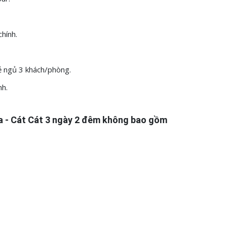
hính.
ẻ ngủ 3 khách/phòng.
nh.
a - Cát Cát 3 ngày 2 đêm
không bao gồm