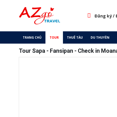
Đăng ký /
TRANG CHỦ
TOUR
THUÊ TÀU
DU THUYỀN
Tour Sapa - Fansipan - Check in Moan