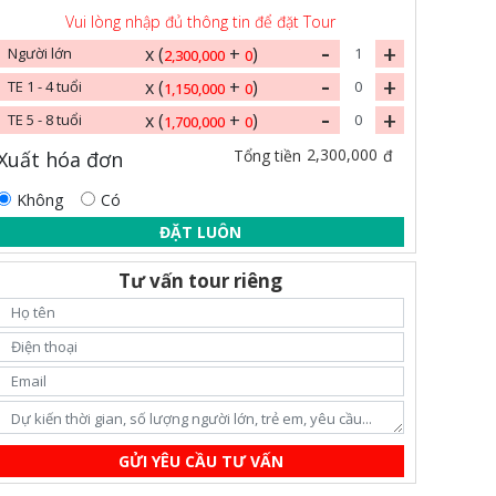
Vui lòng nhập đủ thông tin để đặt Tour
-
+
x (
+
)
Người lớn
2,300,000
0
-
+
x (
+
)
TE 1 - 4 tuổi
1,150,000
0
-
+
x (
+
)
TE 5 - 8 tuổi
1,700,000
0
2,300,000
Tổng tiền
đ
Xuất hóa đơn
Không
Có
ĐẶT LUÔN
Tư vấn tour riêng
GỬI YÊU CẦU TƯ VẤN