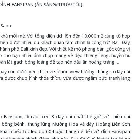
ĐỈNH FANSIPAN (ĂN SÁNG/TRƯA/TỐI):
 Sapa:
khá mới mẻ. Với tổng diện tích lên đến 10.000m2 cùng tổ hợp
ên được nhiều du khách quan tâm chính là cổng trời Bali. Đây
hành phố Bali xinh đẹp. Với thiết kế mô phỏng bản gốc cùng vị
o cho bạn nhiều ảnh chụp mang vẻ đẹp thiêng liêng, huyền bí.
àn lát gạch bóng loáng để tạo nên dấu ấn hoàng tráng….
này còn được yêu thích vì sở hữu view hướng thẳng ra dãy núi
ừa được chụp hình thỏa thích, vừa được ngắm bức tranh lãng
Fansipan, đi cáp treo 3 dây dài nhất thế giới với chiều dài
y bồng bềnh, thung lũng Mường Hoa và dãy Hoàng Liên Sơn
 khách tiếp tục leo bộ 604 bậc thang để đến với đỉnh Fansipan
lại khoảnh khách đáng nhớ này. Sau đó Quý khách trở lại ga