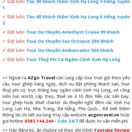
✓
Đặt luôn:
Tàu 48 khách thăm Vịnh Hạ Long 4 tiếng tuyến
1
✓ Đặt luôn:
Tàu 48 khách thăm Vịnh Hạ Long 6 tiếng tuyến
2
✓ Đặt luôn:
Tour Du thuyền Amethyst Cruise 99 khách
✓ Đặt luôn:
Tour Du thuyền Sea Octopus 280 khách
✓ Đặt luôn:
Tour Du thuyền Ambassador 500 khách
✓ Đặt luôn:
Tour Thuỷ Phi Cơ Ngắm Cảnh Vịnh Hạ Long
=> Ngoài ra
AZgo Travel
còn cung cấp tour trọn gói theo yêu
cầu, tour ghép hàng ngày, dịch vụ đặt phòng khách sạn, tour
thuỷ phi cơ, trực thăng bay ngắm cảnh Vịnh Hạ Long, vé công
viên Sun world, cáp treo, thuê xe ô tô đón tiễn các sân bay,
tour ghép hoặc thuê charter du thuyền nghỉ đêm các Vịnh Hạ
Long, Lan Hạ, Nha Trang, Đà Nẵng, Phú Quốc... Để biết thêm
thông tin chi tiết vui lòng truy cập website
azgotravel.vn
hoặc
gọi hotline
0383.144.244
-
Zalo 24/7
để được tư vấn miễn phí.
=> Hãy đăng ký, ấn chuông và theo dõi Kênh
Youtube Review