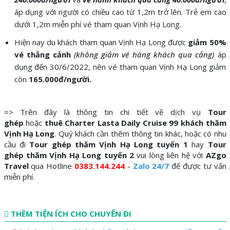
áp dụng với người có chiều cao từ 1,2m trở lên. Trẻ em cao
dưới 1,2m miễn phí vé tham quan Vịnh Hạ Long.
Hiện nay du khách tham quan Vịnh Hạ Long được
giảm 50%
vé thắng cảnh
(không giảm vé hàng khách qua cảng)
áp
dụng đến 30/6/2022, nên vé tham quan Vịnh Hạ Long giảm
còn
165.000đ/người.
=> Trên đây là thông tin chi tiết về dịch vụ
Tour
ghép
hoặc
thuê Charter Lasta Daily Cruise 99 khách thăm
Vịnh Hạ Long
. Quý khách cần thêm thông tin khác, hoặc có nhu
cầu đi
Tour ghép thăm Vịnh Hạ Long tuyến 1
hay
Tour
ghép thăm Vịnh Hạ Long tuyến 2
vui lòng liên hệ với
AZgo
Travel
qua Hotline
0383.144.244
-
Zalo 24/7
để được tư vấn
miễn phí.
THÊM TIỆN ÍCH CHO CHUYẾN ĐI