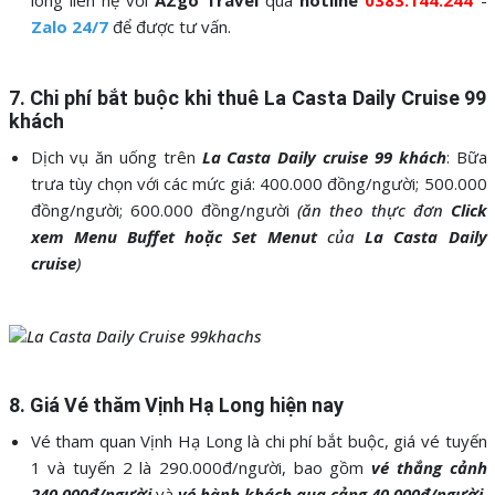
lòng liên hệ với
AZgo Travel
qua
hotline
0383.144.244
-
Zalo 24/7
để được tư vấn.
7. Chi phí bắt buộc khi thuê La Casta Daily Cruise 99
khách
Dịch vụ ăn uống trên
La Casta Daily cruise 99 khách
: Bữa
trưa tùy chọn với các mức giá: 400.000 đồng/người; 500.000
đồng/người; 600.000 đồng/người
(ăn theo thực đơn
Click
xem Menu Buffet hoặc Set Menut
của
La Casta Daily
cruise
)
8. Giá Vé thăm Vịnh Hạ Long hiện nay
Vé tham quan Vịnh Hạ Long là chi phí bắt buộc, giá vé tuyến
1 và tuyến 2 là 290.000đ/người, bao gồm
vé thắng cảnh
240.000đ/người
và
vé hành khách qua cảng 40.000đ/người
,