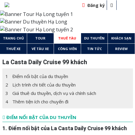
Đăng ký
TRANG CHỦ
TOUR
THUÊ TÀU
DU THUYỀN
KHÁCH SẠN
THUÊ XE
VÉ TÀU XE
CÔNG VIÊN
TIN TỨC
REVIEW
La Casta Daily Cruise 99 khách
1
Điểm nổi bật của du thuyền
2
Lịch trình chi tiết của du thuyền
3
Giá thuê du thuyền, dịch vụ và chính sách
4
Thêm tiện ích cho chuyến đi
ĐIỂM NỔI BẬT CỦA DU THUYỀN
1. Điểm nổi bật của La Casta Daily Cruise 99 khách