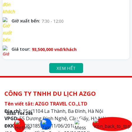
Giờ xuất bến:
7:30 - 12:00
Giá tour:
93,500,000
vnđ/khách
XEM HẾT
CÔNG TY TNHH DU LỊCH AZGO
Tên viết tắt: AZGO TRAVEL CO.,LTD
Địa chỉ:
15a/1104 La Thành, Ba Đình, Hà Nội
0383 144 244
VPGD:
55 Dương Đình Nghệ, Cầu Giấy, Hà Nội
ĐKKD
: 0108318528 – 11/06/2018