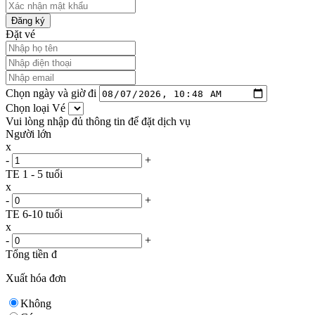
Đăng ký
Đặt vé
Chọn ngày và giờ đi
Chọn loại Vé
Vui lòng nhập đủ thông tin để đặt dịch vụ
Người lớn
x
-
+
TE 1 - 5 tuổi
x
-
+
TE 6-10 tuổi
x
-
+
Tổng tiền
đ
Xuất hóa đơn
Không