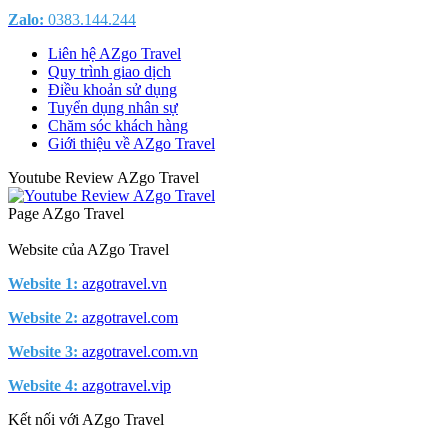
Zalo:
0383.144.244
Liên hệ AZgo Travel
Quy trình giao dịch
Điều khoản sử dụng
Tuyển dụng nhân sự
Chăm sóc khách hàng
Giới thiệu về AZgo Travel
Youtube Review AZgo Travel
Page AZgo Travel
Website của AZgo Travel
Website 1:
azgotravel.vn
Website 2:
azgotravel.com
Website 3:
azgotravel.com.vn
Website 4:
azgotravel.vip
Kết nối với AZgo Travel