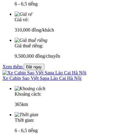
6 - 6,5 tiếng
Giá vé:
310,000
đồng/khách
Giá thuê riêng:
9,500,000 đồng/chuyến
Xem thêm
Đặt ngay
Xe Cabin Sao Việt Sapa Lào Cai Hà Nội
Khoảng cách:
365km
Thời gian:
6 - 6,5 tiếng