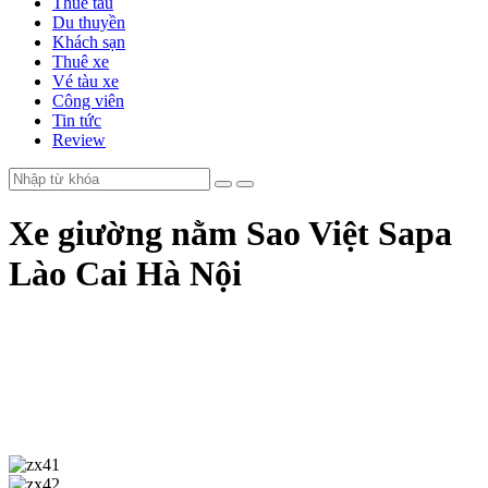
Thuê tàu
Du thuyền
Khách sạn
Thuê xe
Vé tàu xe
Công viên
Tin tức
Review
Xe giường nằm Sao Việt Sapa
Lào Cai Hà Nội