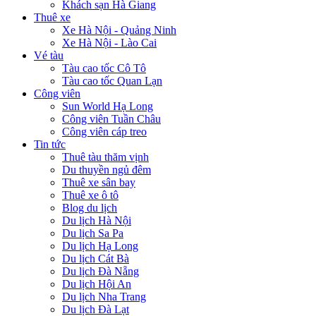
Khách sạn Hà Giang
Thuê xe
Xe Hà Nội - Quảng Ninh
Xe Hà Nội - Lào Cai
Vé tàu
Tàu cao tốc Cô Tô
Tàu cao tốc Quan Lạn
Công viên
Sun World Hạ Long
Công viên Tuần Châu
Công viên cáp treo
Tin tức
Thuê tàu thăm vịnh
Du thuyền ngủ đêm
Thuê xe sân bay
Thuê xe ô tô
Blog du lịch
Du lịch Hà Nội
Du lịch Sa Pa
Du lịch Hạ Long
Du lịch Cát Bà
Du lịch Đà Nẵng
Du lịch Hội An
Du lịch Nha Trang
Du lịch Đà Lạt