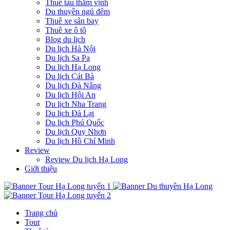
Thuê tàu thăm vịnh
Du thuyền ngủ đêm
Thuê xe sân bay
Thuê xe ô tô
Blog du lịch
Du lịch Hà Nội
Du lịch Sa Pa
Du lịch Hạ Long
Du lịch Cát Bà
Du lịch Đà Nẵng
Du lịch Hội An
Du lịch Nha Trang
Du lịch Đà Lạt
Du lịch Phú Quốc
Du lịch Quy Nhơn
Du lịch Hồ Chí Minh
Review
Review Du lịch Hạ Long
Giới thiệu
Trang chủ
Tour