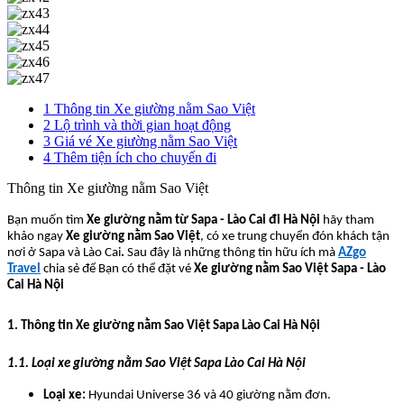
1
Thông tin Xe giường nằm Sao Việt
2
Lộ trình và thời gian hoạt động
3
Giá vé Xe giường nằm Sao Việt
4
Thêm tiện ích cho chuyến đi
Thông tin Xe giường nằm Sao Việt
Bạn muốn tìm
Xe giường nằm từ Sapa - Lào Cai đi Hà Nội
hãy tham
khảo ngay
Xe giường nằm Sao Việt
,
có xe trung chuyển đón khách tận
nơi ở Sapa và Lào Cai
.
Sau đây là những thông tin hữu ích mà
AZgo
Travel
chia sẻ để Bạn có thể đặt vé
Xe giường nằm Sao Việt Sapa - Lào
Cai Hà Nội
1. Thông tin Xe giường nằm Sao Việt Sapa Lào Cai Hà Nội
1.1. Loại xe giường nằm Sao Việt Sapa Lào Cai Hà Nội
Loại xe:
Hyundai Universe 36 và 40 giường nằm đơn.