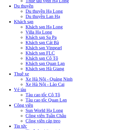
Thuê tàu vịnh Hạ Long
Du thuyền
Du thuyền Hạ Long
Du thuyền Lan Hạ
Khách sạn
Khách sạn Hạ Long
Villa Hạ Long
Khách sạn Sa Pa
Khách sạn Cát Bà
Khách sạn Vinpearl
Khách sạn FLC
Khách sạn Cô Tô
Khách sạn Quan Lạn
Khách sạn Hà Giang
Thuê xe
Xe Hà Nội - Quảng Ninh
Xe Hà Nội - Lào Cai
Vé tàu
Tàu cao tốc Cô Tô
Tàu cao tốc Quan Lạn
Công viên
Sun World Hạ Long
Công viên Tuần Châu
Công viên cáp treo
Tin tức