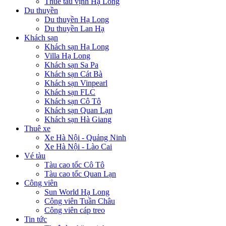
Thuê tàu vịnh Hạ Long
Du thuyền
Du thuyền Hạ Long
Du thuyền Lan Hạ
Khách sạn
Khách sạn Hạ Long
Villa Hạ Long
Khách sạn Sa Pa
Khách sạn Cát Bà
Khách sạn Vinpearl
Khách sạn FLC
Khách sạn Cô Tô
Khách sạn Quan Lạn
Khách sạn Hà Giang
Thuê xe
Xe Hà Nội - Quảng Ninh
Xe Hà Nội - Lào Cai
Vé tàu
Tàu cao tốc Cô Tô
Tàu cao tốc Quan Lạn
Công viên
Sun World Hạ Long
Công viên Tuần Châu
Công viên cáp treo
Tin tức