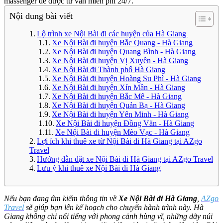
massenger để được tư vấn miễn phí 24/7.
Nội dung bài viết
Lộ trình xe Nội Bài đi các huyện của Hà Giang
Xe Nội Bài đi huyện Bắc Quang - Hà Giang
Xe Nội Bài đi huyện Quang Bình - Hà Giang
Xe Nội Bài đi huyện Vị Xuyên - Hà Giang
Xe Nội Bài đi Thành phố Hà Giang
Xe Nội Bài đi huyện Hoàng Su Phì - Hà Giang
Xe Nội Bài đi huyện Xín Mần - Hà Giang
Xe Nội Bài đi huyện Bắc Mê - Hà Giang
Xe Nội Bài đi huyện Quản Bạ - Hà Giang
Xe Nội Bài đi huyện Yên Minh - Hà Giang
Xe Nội Bài đi huyện Đồng Văn - Hà Giang
Xe Nội Bài đi huyện Mèo Vạc - Hà Giang
Lợi ích khi thuê xe từ Nội Bài đi Hà Giang tại AZgo
Travel
Hướng dẫn đặt xe Nội Bài đi Hà Giang tại AZgo Travel
Lưu ý khi thuê xe Nội Bài đi Hà Giang
Nếu bạn đang tìm kiếm thông tin về
Xe Nội Bài đi Hà Giang
,
AZgo
Travel
sẽ giúp bạn lên kế hoạch cho chuyến hành trình này. Hà
Giang không chỉ nổi tiếng với phong cảnh hùng vĩ, những dãy núi