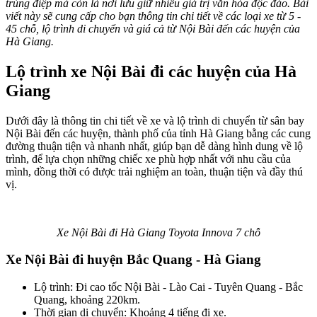
trùng điệp mà còn là nơi lưu giữ nhiều giá trị văn hóa độc đáo. Bài
viết này sẽ cung cấp cho bạn thông tin chi tiết về các loại xe từ 5 -
45 chỗ, lộ trình di chuyển và giá cả từ Nội Bài đến các huyện của
Hà Giang.
Lộ trình xe Nội Bài đi các huyện của Hà
Giang
Dưới đây là thông tin chi tiết về xe và lộ trình di chuyển từ sân bay
Nội Bài đến các huyện, thành phố của tỉnh Hà Giang bằng các cung
đường thuận tiện và nhanh nhất, giúp bạn dễ dàng hình dung về lộ
trình, để lựa chọn những chiếc xe phù hợp nhất với nhu cầu của
mình, đồng thời có được trải nghiệm an toàn, thuận tiện và đầy thú
vị.
Xe Nội Bài đi Hà Giang Toyota Innova 7 chỗ
Xe Nội Bài đi huyện Bắc Quang - Hà Giang
Lộ trình: Đi cao tốc Nội Bài - Lào Cai - Tuyên Quang - Bắc
Quang, khoảng 220km.
Thời gian di chuyển: Khoảng 4 tiếng đi xe.