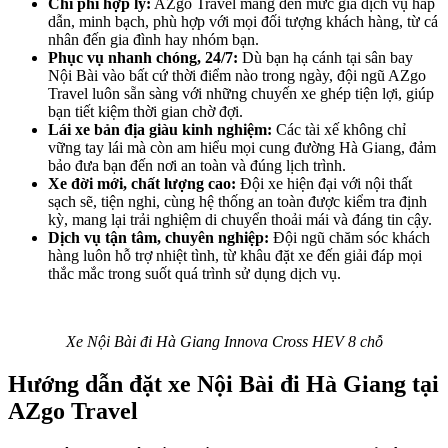
Chi phí hợp lý:
AZgo Travel mang đến mức giá dịch vụ hấp
dẫn, minh bạch, phù hợp với mọi đối tượng khách hàng, từ cá
nhân đến gia đình hay nhóm bạn.
Phục vụ nhanh chóng, 24/7:
Dù bạn hạ cánh tại sân bay
Nội Bài vào bất cứ thời điểm nào trong ngày, đội ngũ AZgo
Travel luôn sẵn sàng với những chuyến xe ghép tiện lợi, giúp
bạn tiết kiệm thời gian chờ đợi.
Lái xe bản địa giàu kinh nghiệm:
Các tài xế không chỉ
vững tay lái mà còn am hiểu mọi cung đường Hà Giang, đảm
bảo đưa bạn đến nơi an toàn và đúng lịch trình.
Xe đời mới, chất lượng cao:
Đội xe hiện đại với nội thất
sạch sẽ, tiện nghi, cùng hệ thống an toàn được kiểm tra định
kỳ, mang lại trải nghiệm di chuyển thoải mái và đáng tin cậy.
Dịch vụ tận tâm, chuyên nghiệp:
Đội ngũ chăm sóc khách
hàng luôn hỗ trợ nhiệt tình, từ khâu đặt xe đến giải đáp mọi
thắc mắc trong suốt quá trình sử dụng dịch vụ.
Xe Nội Bài đi Hà Giang Innova Cross HEV 8 chỗ
Hướng dẫn đặt xe Nội Bài đi Hà Giang tại
AZgo Travel