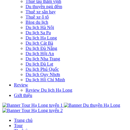
Thuê tàu thăm vịnh
Du thuyền ngủ đêm
Thuê xe sân bay
Thuê xe ô tô
Blog du lịch
Du lịch Hà Nội
Du lịch Sa Pa
Du lịch Hạ Long
Du lịch Cát Bà
Du lịch Đà Nẵng
Du lịch Hội An
Du lịch Nha Trang
Du lịch Đà Lạt
Du lịch Phú Quốc
Du lịch Quy Nhơn
Du lịch Hồ Chí Minh
Review
Review Du lịch Hạ Long
Giới thiệu
Trang chủ
Tour