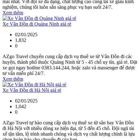
mái nhất. Với đội xe đa dạng, chất lượng cao cùng tài xế giàu kinh
nghiệm, chúng tôi luôn sẵn sàng phục vụ bạn suốt 24/7.
Xem thêm
Xe Vân Đồn đi Quảng Ninh giá rẻ
02/01/2025
1,832
0
AZgo Travel chuyên cung cấp dịch vụ thuê xe từ Vân Đồn đi các
huyện, thành phố thuộc Quảng Ninh từ 5 - 45 chỗ uy tín, giá rẻ. Đặt
xe gọi ngay hotline 0383.144.244, hoặc zalo và massenger để được
tư vấn miễn phí 24/7.
Xem thêm
Xe Vân Đồn đi Hà Nội giá rẻ
02/01/2025
1,042
0
AZgo Travel tự hào cung cấp dịch vụ thuê xe từ sân bay Vân Đồn
đi Hà Nội với nhiều dòng xe hiện đại, từ 5 đến 45 chỗ. Đội ngũ tài
xế tận tâm, lộ trình nhanh chóng và dịch vụ chất lượng chính là lựa
chọn hoàn hảo cho chuyến đi của bạn.