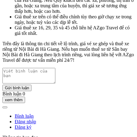
của Hà Giang. Nếu Quý khách đến các xã, phường, thị trấn ở
gần, hoặc xa trung tâm của huyện, thì giá xe sẽ tương ứng
thấp hơn, hoặc cao hơn.
Giá thuê xe trên có thể điều chỉnh tùy theo giờ chạy xe trong
ngày, hoặc tuỳ vào các dịp lễ tết.
Giá thuê xe 16, 29, 35 và 45 chỗ liên hệ AZgo Travel để có
giá tốt nhất.
Trên đây là thông tin chi tiết về lộ trình, giá vé xe ghép và thuê xe
riêng từ Nội Bài đi Hà Giang. Nếu bạn muốn thuê xe từ Sân bay
Nội Bài đi Hà Giang theo lịch trình riêng, vui lòng liên hệ với AZgo
Travel để được tư vấn miễn phí 24/7!
Gửi bình luận
Bình luận 0
xem thêm
Bình luận
Đăng nhập
Đăng ký