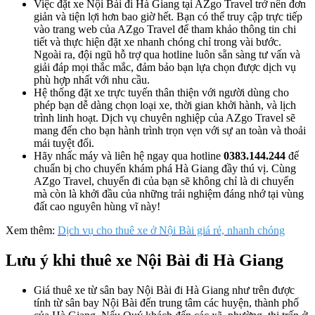
Việc đặt xe Nội Bài đi Hà Giang tại AZgo Travel trở nên đơn
giản và tiện lợi hơn bao giờ hết. Bạn có thể truy cập trực tiếp
vào trang web của AZgo Travel để tham khảo thông tin chi
tiết và thực hiện đặt xe nhanh chóng chỉ trong vài bước.
Ngoài ra, đội ngũ hỗ trợ qua hotline luôn sẵn sàng tư vấn và
giải đáp mọi thắc mắc, đảm bảo bạn lựa chọn được dịch vụ
phù hợp nhất với nhu cầu.
Hệ thống đặt xe trực tuyến thân thiện với người dùng cho
phép bạn dễ dàng chọn loại xe, thời gian khởi hành, và lịch
trình linh hoạt. Dịch vụ chuyên nghiệp của AZgo Travel sẽ
mang đến cho bạn hành trình trọn vẹn với sự an toàn và thoải
mái tuyệt đối.
Hãy nhấc máy và liên hệ ngay qua hotline
0383.144.244
để
chuẩn bị cho chuyến khám phá Hà Giang đầy thú vị. Cùng
AZgo Travel, chuyến đi của bạn sẽ không chỉ là di chuyển
mà còn là khởi đầu của những trải nghiệm đáng nhớ tại vùng
đất cao nguyên hùng vĩ này!
Xem thêm:
Dịch vụ cho thuê xe ở Nội Bài giá rẻ, nhanh chóng
Lưu ý khi thuê xe Nội Bài đi Hà Giang
Giá thuê xe từ sân bay Nội Bài đi Hà Giang như trên được
tính từ sân bay Nội Bài đến trung tâm các huyện, thành phố