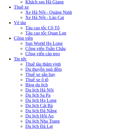
Khách sạn Hà Giang
Thuê xe
Xe Hà Nội - Quảng Ninh
Xe Hà Nội - Lào Cai
Vé tàu
Tàu cao tốc Cô Tô
Tàu cao tốc Quan Lạn
Công viên
Sun World Hạ Long
Công viên Tuần Châu
Công viên cáp treo
Tin tức
Thuê tàu thăm vịnh
Du thuyền ngủ đêm
Thuê xe sân bay
Thuê xe ô tô
Blog du lịch
Du lịch Hà Nội
Du lịch Sa Pa
Du lịch Hạ Long
Du lịch Cát Bà
Du lịch Đà Nẵng
Du lịch Hội An
Du lịch Nha Trang
Du lịch Đà Lạt