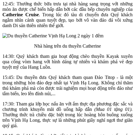
12:45: Thưởng thức bữa trưa tại nhà hàng sang trọng với những
món ăn được chế biến hấp dẫn bởi các đầu bếp chuyên nghiệp của
Catherine Cruise
. Trong lúc đó tàu di chuyển đưa Quý khách
ngắm nhìn cảnh quan tuyệt đẹp, tạo bởi vô vàn đảo đá vôi xứng
danh Di sản thiên nhiên thế giới.
Nhà hàng trên du thuyền Catherine
14:30: Quý khách tham gia hoạt động chèo thuyền Kayak xuyên
qua cổng vòm hang với hình dáng tự nhiên và khám phá vẻ đẹp
tuyệt mỹ của Hang Luồn.
15:45: Du thuyền đưa Quý khách tham quan Đảo Titop - là một
trong những hòn đảo đẹp nhất tại Vịnh Hạ Long. Không chỉ thăm
thú khám phá mà còn được trải nghiệm mọi hoạt động trên đảo như
tắm biển, leo lên đỉnh núi,...
17:30: Tham gia lớp học nấu ăn với ẩm thực địa phương đặc sắc và
chương trình khuyến mãi đồ uống hấp dẫn
(Mua 01 tặng 01).
Thưởng thức trà chiều đặc biệt trong lúc hoàng hôn buông xuống
trên Vịnh Hạ Long, thực sự là những phút giây nghỉ ngơi thư giãn
quý giá.