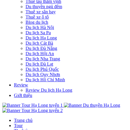
Thuê tàu thăm vịnh
Du thuyền ngủ đêm
Thuê xe sân bay
Thuê xe ô tô
Blog du lịch
Du lịch Hà Nội
Du lịch Sa Pa
Du lịch Hạ Long
Du lịch Cát Bà
Du lịch Đà Nẵng
Du lịch Hội An
Du lịch Nha Trang
Du lịch Đà Lạt
Du lịch Phú Quốc
Du lịch Quy Nhơn
Du lịch Hồ Chí Minh
Review
Review Du lịch Hạ Long
Giới thiệu
Trang chủ
Tour