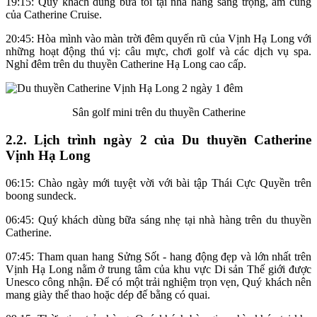
19:15: Quý khách dùng bữa tối tại nhà hàng sang trọng, ấm cúng
của Catherine Cruise.
20:45: Hòa mình vào màn trời đêm quyến rũ của Vịnh Hạ Long với
những hoạt động thú vị: câu mực, chơi golf và các dịch vụ spa.
Nghỉ đêm trên du thuyền Catherine Hạ Long cao cấp.
Sân golf mini trên du thuyền Catherine
2.2. Lịch trình ngày 2 của Du thuyền Catherine
Vịnh Hạ Long
06:15: Chào ngày mới tuyệt vời với bài tập Thái Cực Quyền trên
boong sundeck.
06:45: Quý khách dùng bữa sáng nhẹ tại nhà hàng trên du thuyền
Catherine.
07:45: Tham quan hang Sửng Sốt - hang động đẹp và lớn nhất trên
Vịnh Hạ Long nằm ở trung tâm của khu vực Di sản Thế giới được
Unesco công nhận. Để có một trải nghiệm trọn vẹn, Quý khách nên
mang giày thể thao hoặc dép đế bằng có quai.