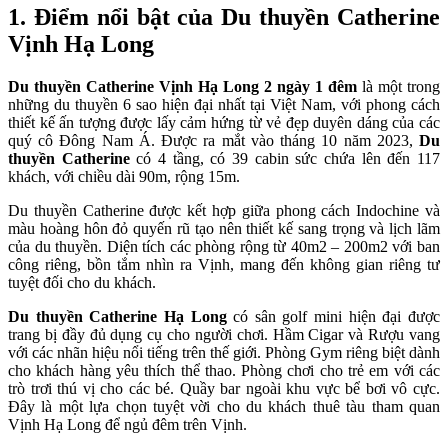
1. Điểm nổi bật của Du thuyền Catherine
Vịnh Hạ Long
Du thuyền Catherine Vịnh Hạ Long 2 ngày 1 đêm
là một trong
những du thuyền 6 sao hiện đại nhất tại Việt Nam, với phong cách
thiết kế ấn tượng được lấy cảm hứng từ vẻ đẹp duyên dáng của các
quý cô Đông Nam Á. Được ra mắt vào tháng 10 năm 2023,
Du
thuyền Catherine
có 4 tầng, có 39 cabin sức chứa lên đến 117
khách, với chiều dài 90m, rộng 15m.
Du thuyền Catherine được kết hợp giữa phong cách Indochine và
màu hoàng hôn đỏ quyến rũ tạo nên thiết kế sang trọng và lịch lãm
của du thuyền. Diện tích các phòng rộng từ 40m2 – 200m2 với ban
công riêng, bồn tắm nhìn ra Vịnh, mang đến không gian riêng tư
tuyệt đối cho du khách.
Du thuyền Catherine Hạ Long
có sân golf mini hiện đại được
trang bị đầy đủ dụng cụ cho người chơi. Hầm Cigar và Rượu vang
với các nhãn hiệu nổi tiếng trên thế giới. Phòng Gym riêng biệt dành
cho khách hàng yêu thích thể thao. Phòng chơi cho trẻ em với các
trò trơi thú vị cho các bé. Quầy bar ngoài khu vực bể bơi vô cực.
Đây là một lựa chọn tuyệt vời cho du khách thuê tàu tham quan
Vịnh Hạ Long để ngủ đêm trên Vịnh.