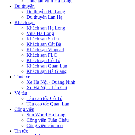
Thuê tàu vịnh Hạ Long
Du thuyền
Du thuyền Hạ Long
Du thuyền Lan Hạ
Khách sạn
Khách sạn Hạ Long
Villa Hạ Long
Khách sạn Sa Pa
Khách sạn Cát Bà
Khách sạn Vinpearl
Khách sạn FLC
Khách sạn Cô Tô
Khách sạn Quan Lạn
Khách sạn Hà Giang
Thuê xe
Xe Hà Nội - Quảng Ninh
Xe Hà Nội - Lào Cai
Vé tàu
Tàu cao tốc Cô Tô
Tàu cao tốc Quan Lạn
Công viên
Sun World Hạ Long
Công viên Tuần Châu
Công viên cáp treo
Tin tức