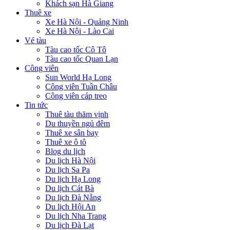
Khách sạn Hà Giang
Thuê xe
Xe Hà Nội - Quảng Ninh
Xe Hà Nội - Lào Cai
Vé tàu
Tàu cao tốc Cô Tô
Tàu cao tốc Quan Lạn
Công viên
Sun World Hạ Long
Công viên Tuần Châu
Công viên cáp treo
Tin tức
Thuê tàu thăm vịnh
Du thuyền ngủ đêm
Thuê xe sân bay
Thuê xe ô tô
Blog du lịch
Du lịch Hà Nội
Du lịch Sa Pa
Du lịch Hạ Long
Du lịch Cát Bà
Du lịch Đà Nẵng
Du lịch Hội An
Du lịch Nha Trang
Du lịch Đà Lạt