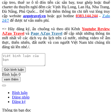
cáp treo, thuê xe ô tô đón tiễn các sân bay, tour ghép hoặc thuê
charter du thuyền nghỉ đêm các Vịnh Hạ Long, Lan Hạ, Nha Trang,
Đà Nẵng, Phú Quốc... Để biết thêm thông tin chi tiết vui lòng truy
cập website
azgotravel.vn
hoặc gọi hotline
0383.144.244
-
Zalo
24/7
để được tư vấn miễn phí.
=> Hãy đăng ký, ấn chuông và theo dõi Kênh
Youtube Review
AZgo Travel
và
Page AZgo Travel
để cập nhật những thông tin
mới nhất về các dịch vụ du lịch trên cả nước, những video về ẩm
thực, thiên nhiên, đất nước và con người Việt Nam khi chúng tôi
đăng tải lên nhé./.
Gửi bình luận
Bình luận 0
xem thêm
Bình luận
Đăng nhập
Đăng ký
Thông tin bạn đọc