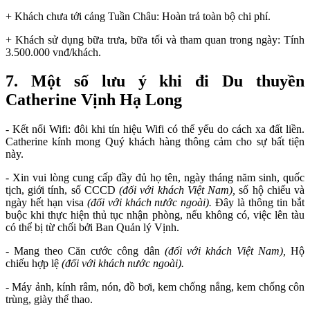
+ Khách chưa tới cảng Tuần Châu: Hoàn trả toàn bộ chi phí.
+ Khách sử dụng bữa trưa, bữa tối và tham quan trong ngày: Tính
3.500.000 vnđ/khách.
7.
Một số lưu ý khi đi Du
thuyền
Catherine Vịnh Hạ Long
- Kết nối Wifi: đôi khi tín hiệu Wifi có thể yếu do cách xa đất liền.
Catherine kính mong Quý khách hàng thông cảm cho sự bất tiện
này.
- Xin vui lòng cung cấp đầy đủ họ tên, ngày tháng năm sinh, quốc
tịch, giới tính, số CCCD
(đối với khách Việt Nam),
số hộ chiếu và
ngày hết hạn visa
(đối với khách nước ngoài).
Đây là thông tin bắt
buộc khi thực hiện thủ tục nhận phòng, nếu không có, việc lên tàu
có thể bị từ chối bởi Ban Quản lý Vịnh.
- Mang theo Căn cước công dân
(đối với khách Việt Nam),
Hộ
chiếu hợp lệ
(đối với khách nước ngoài).
- Máy ảnh, kính râm, nón, đồ bơi, kem chống nắng, kem chống côn
trùng, giày thể thao.