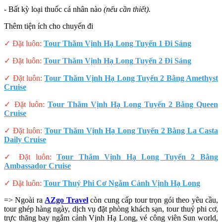
- Bất kỳ loại thuốc cá nhân nào
(nếu cần thiết).
Thêm tiện ích cho chuyến đi
✓
Đặt luôn:
Tour Thăm Vịnh Hạ Long Tuyến 1 Đi Sáng
✓ Đặt luôn:
Tour Thăm Vịnh Hạ Long Tuyến 2 Đi Sáng
✓ Đặt luôn:
Tour Thăm Vịnh Hạ Long Tuyến 2 Bằng Amethyst
Cruise
✓ Đặt luôn:
Tour Thăm Vịnh Hạ Long Tuyến 2 Bằng Queen
Cruise
✓ Đặt luôn:
Tour Thăm Vịnh Hạ Long Tuyến 2 Bằng La Casta
Daily Cruise
✓ Đặt luôn:
Tour Thăm Vịnh Hạ Long Tuyến 2 Bằng
Ambassador Cruise
✓ Đặt luôn:
Tour Thuỷ Phi Cơ Ngắm Cảnh Vịnh Hạ Long
=> Ngoài ra
AZgo Travel
còn cung cấp tour trọn gói theo yêu cầu,
tour ghép hàng ngày, dịch vụ đặt phòng khách sạn, tour thuỷ phi cơ,
trực thăng bay ngắm cảnh Vịnh Hạ Long, vé công viên Sun world,