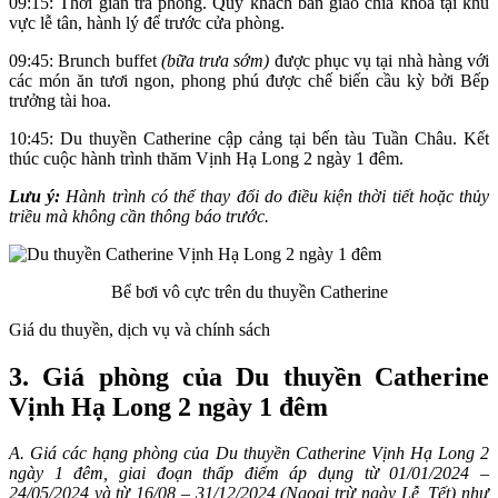
09:15: Thời gian trả phòng. Quý khách bàn giao chìa khóa tại khu
vực lễ tân, hành lý để trước cửa phòng.
09:45: Brunch buffet
(bữa trưa sớm)
được phục vụ tại nhà hàng với
các món ăn tươi ngon, phong phú được chế biến cầu kỳ bởi Bếp
trưởng tài hoa.
10:45: Du thuyền Catherine cập cảng tại bến tàu Tuần Châu. Kết
thúc cuộc hành trình thăm Vịnh Hạ Long 2 ngày 1 đêm.
Lưu ý:
Hành trình có thể thay đổi do điều kiện thời tiết hoặc thủy
triều mà không cần thông báo trước.
Bể bơi vô cực trên du thuyền Catherine
Giá du thuyền, dịch vụ và chính sách
3. Giá phòng của Du thuyền Catherine
Vịnh Hạ Long 2 ngày 1 đêm
A. Giá các hạng phòng của Du thuyền Catherine Vịnh Hạ Long 2
ngày 1 đêm, giai đoạn thấp điểm áp dụng từ 01/01/2024 –
24/05/2024 và từ 16/08 – 31/12/2024 (Ngoại trừ ngày Lễ, Tết) như