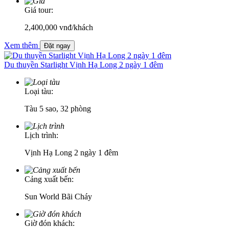
Giá tour:
2,400,000
vnđ/khách
Xem thêm
Đặt ngay
Du thuyền Starlight Vịnh Hạ Long 2 ngày 1 đêm
Loại tàu:
Tàu 5 sao, 32 phòng
Lịch trình:
Vịnh Hạ Long 2 ngày 1 đêm
Cảng xuất bến:
Sun World Bãi Cháy
Giờ đón khách: