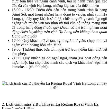
thức bữa trưa và ngắm cảnh vịnh, tàu sẽ hành trình qua các
đảo đá của vịnh Hạ Long, những kiệt tác của thiên nhiên
15:00 - 16:30: Điểm đến đầu tiên trong hành trình là hang
Sửng Sốt, một trong những hang động to và đẹp nhất vịnh Hạ
Long, tại đây quý khách sẽ được chiêm ngưỡng cảnh đẹp ngỡ
ngàng với muôn vàn tạo hình kỳ thú của hệ thống măng nhũ
đá trong hang động
(hoặc quý khách có thể trải nghiệm hoạt
động chèo kayaking trên vịnh Hạ Long nếu không tham quan
Hang Sửng Sốt)
17:00: Quý khách trở về tàu, nghỉ ngơi thư giãn, chụp hình và
ngắm cảnh hoàng hôn trên Vịnh.
19:00: Thưởng thức bữa tối ngoài trời trong điều kiện thời tiết
cho phép.
21:00: Quý khách tự do nghỉ ngơi, tham gia hoạt động câu
mực, hoặc lựa chọn cho mình các dịch vụ khác như: Spa, hát
karaoke… (có tính phí).
2.
Lịch trình ngày 2 Du Thuyền La Regina Royal Vịnh Hạ
Long 2 ngày 1 đêm