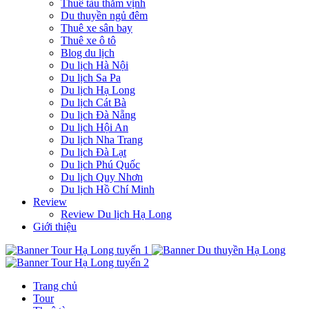
Thuê tàu thăm vịnh
Du thuyền ngủ đêm
Thuê xe sân bay
Thuê xe ô tô
Blog du lịch
Du lịch Hà Nội
Du lịch Sa Pa
Du lịch Hạ Long
Du lịch Cát Bà
Du lịch Đà Nẵng
Du lịch Hội An
Du lịch Nha Trang
Du lịch Đà Lạt
Du lịch Phú Quốc
Du lịch Quy Nhơn
Du lịch Hồ Chí Minh
Review
Review Du lịch Hạ Long
Giới thiệu
Trang chủ
Tour