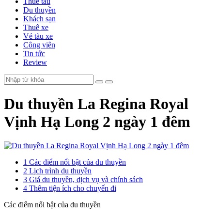
Thuê tàu
Du thuyền
Khách sạn
Thuê xe
Vé tàu xe
Công viên
Tin tức
Review
Du thuyền La Regina Royal
Vịnh Hạ Long 2 ngày 1 đêm
1
Các điểm nổi bật của du thuyền
2
Lịch trình du thuyền
3
Giá du thuyền, dịch vụ và chính sách
4
Thêm tiện ích cho chuyến đi
Các điểm nổi bật của du thuyền