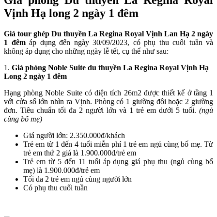
Giá phòng Du thuyền La Regina Royal
Vịnh Hạ long 2 ngày 1 đêm
Giá tour ghép Du thuyền La Regina Royal Vịnh Lan Hạ 2 ngày
1 đêm
áp dụng đến ngày 30/09/2023, có phụ thu cuối tuần và
không áp dụng cho những ngày lễ tết, cụ thể như sau:
1.
Giá phòng Noble Suite du thuyền La Regina Royal Vịnh Hạ
Long
2 ngày 1 đêm
Hạng phòng Noble Suite có diện tích 26m2 được thiết kế ở tầng 1
với cửa sổ lớn nhìn ra Vịnh. Phòng có 1 giường đôi hoặc 2 giường
đơn. Tiêu chuẩn tối đa 2 người lớn và 1 trẻ em dưới 5 tuổi.
(ngủ
cùng bố mẹ)
Giá người lớn: 2.350.000đ/khách
Trẻ em từ 1 đến 4 tuổi miễn phí 1 trẻ em ngủ cùng bố mẹ. Từ
trẻ em thứ 2 giá là 1.900.000đ/trẻ em
Trẻ em từ 5 đến 11 tuổi áp dụng giá phụ thu (ngủ cùng bố
mẹ) là 1.900.000đ/trẻ em
Tối đa 2 trẻ em ngủ cùng người lớn
Có phụ thu cuối tuần