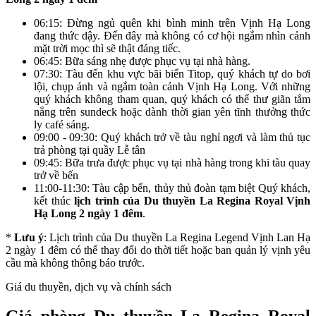
06:15: Đừng ngủ quên khi bình minh trên Vịnh Hạ Long
đang thức dậy. Đến đây mà không có cơ hội ngắm nhìn cảnh
mặt trời mọc thì sẽ thật đáng tiếc.
06:45: Bữa sáng nhẹ được phục vụ tại nhà hàng.
07:30: Tàu đến khu vực bãi biển Titop, quý khách tự do bơi
lội, chụp ảnh và ngắm toàn cảnh Vịnh Hạ Long. Với những
quý khách không tham quan, quý khách có thể thư giãn tắm
nắng trên sundeck hoặc dành thời gian yên tĩnh thưởng thức
ly café sáng.
09:00 - 09:30: Quý khách trở về tàu nghỉ ngơi và làm thủ tục
trả phòng tại quầy Lễ tân
09:45: Bữa trưa được phục vụ tại nhà hàng trong khi tàu quay
trở về bến
11:00-11:30: Tàu cập bến, thủy thủ đoàn tạm biệt Quý khách,
kết thúc
lịch trình của Du thuyền La Regina Royal Vịnh
Hạ Long 2 ngày 1 đêm
.
*
Lưu ý
: Lịch trình của Du thuyền La Regina Legend Vịnh Lan Hạ
2 ngày 1 đêm có thể thay đổi do thời tiết hoặc ban quản lý vịnh yêu
cầu mà không thông báo trước.
Giá du thuyền, dịch vụ và chính sách