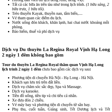
Tất cả các bữa ăn trên tàu như trong lịch trình.
(1 bữa sáng, 2
bữa trưa, 1 bữa tối).
Trèo thuyền Kayak, thuyền nan, tắm biển,....
Vé tham quan các điểm du lịch.
Nước uống đón khách, khăn lạnh, hai chai nước khoáng mỗi
phòng.
Bảo hiểm, thuế và phí dịch vụ
Dịch vụ Du thuyền La Regina Royal Vịnh Hạ Long
2 ngày 1 đêm không bao gồm
Tour du thuyền La Regina Royal thăm quan Vịnh Hạ Long
lịch trình 2 ngày 1 đêm
chưa bao gồm các dịch vụ sau
:
Phương tiện di chuyển Hà Nội - Hạ Long - Hà Nội.
Khách sạn lưu trú trên đất liền.
Dịch vụ chăm sóc sắc đẹp, Spa và Massage.
Dịch vụ karaoke.
Tiền đồ uống, tiền tip và chi tiêu cá nhân.
Xe đưa đón 2 chiều.
Vé máy bay và phương tiện di chuyển từ sân bay.
Phụ thu, cuối tuần, Giáng sinh, Tết Dương lịch và Tết