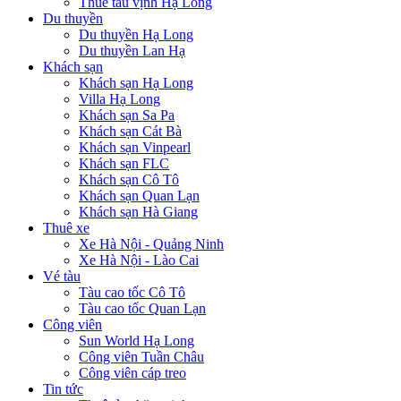
Thuê tàu vịnh Hạ Long
Du thuyền
Du thuyền Hạ Long
Du thuyền Lan Hạ
Khách sạn
Khách sạn Hạ Long
Villa Hạ Long
Khách sạn Sa Pa
Khách sạn Cát Bà
Khách sạn Vinpearl
Khách sạn FLC
Khách sạn Cô Tô
Khách sạn Quan Lạn
Khách sạn Hà Giang
Thuê xe
Xe Hà Nội - Quảng Ninh
Xe Hà Nội - Lào Cai
Vé tàu
Tàu cao tốc Cô Tô
Tàu cao tốc Quan Lạn
Công viên
Sun World Hạ Long
Công viên Tuần Châu
Công viên cáp treo
Tin tức