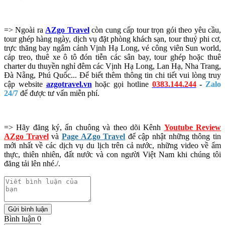
=> Ngoài ra
AZgo Travel
còn cung cấp tour trọn gói theo yêu cầu,
tour ghép hàng ngày, dịch vụ đặt phòng khách sạn, tour thuỷ phi cơ,
trực thăng bay ngắm cảnh Vịnh Hạ Long, vé công viên Sun world,
cáp treo, thuê xe ô tô đón tiễn các sân bay, tour ghép hoặc thuê
charter du thuyền nghỉ đêm các Vịnh Hạ Long, Lan Hạ, Nha Trang,
Đà Nẵng, Phú Quốc... Để biết thêm thông tin chi tiết vui lòng truy
cập website
azgotravel.vn
hoặc gọi hotline
0383.144.244
-
Zalo
24/7
để được tư vấn miễn phí.
=> Hãy đăng ký, ấn chuông và theo dõi Kênh
Youtube Review
AZgo Travel
và
Page AZgo Travel
để cập nhật những thông tin
mới nhất về các dịch vụ du lịch trên cả nước, những video về ẩm
thực, thiên nhiên, đất nước và con người Việt Nam khi chúng tôi
đăng tải lên nhé./.
Gửi bình luận
Bình luận 0