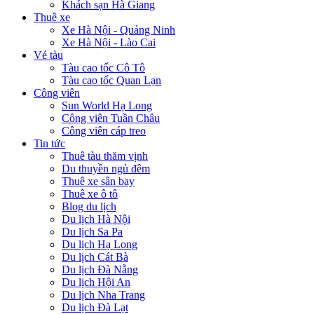
Khách sạn Hà Giang
Thuê xe
Xe Hà Nội - Quảng Ninh
Xe Hà Nội - Lào Cai
Vé tàu
Tàu cao tốc Cô Tô
Tàu cao tốc Quan Lạn
Công viên
Sun World Hạ Long
Công viên Tuần Châu
Công viên cáp treo
Tin tức
Thuê tàu thăm vịnh
Du thuyền ngủ đêm
Thuê xe sân bay
Thuê xe ô tô
Blog du lịch
Du lịch Hà Nội
Du lịch Sa Pa
Du lịch Hạ Long
Du lịch Cát Bà
Du lịch Đà Nẵng
Du lịch Hội An
Du lịch Nha Trang
Du lịch Đà Lạt