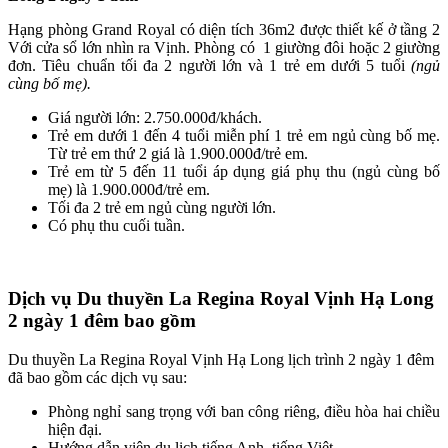
Hạng phòng Grand Royal có diện tích 36m2 được thiết kế ở tầng 2
Với cửa sổ lớn nhìn ra Vịnh. Phòng có 1 giường đôi hoặc 2 giường
đơn. Tiêu chuẩn tối đa 2 người lớn và 1 trẻ em dưới 5 tuổi
(ngủ
cùng bố mẹ).
Giá người lớn: 2.750.000đ/khách.
Trẻ em dưới 1 đến 4 tuổi miễn phí 1 trẻ em ngủ cùng bố mẹ.
Từ trẻ em thứ 2 giá là 1.900.000đ/trẻ em.
Trẻ em từ 5 đến 11 tuổi áp dụng giá phụ thu (ngủ cùng bố
mẹ) là 1.900.000đ/trẻ em.
Tối đa 2 trẻ em ngủ cùng người lớn.
Có phụ thu cuối tuần.
Dịch vụ Du thuyền La Regina Royal Vịnh Hạ Long
2 ngày 1 đêm bao gồm
Du thuyền La Regina Royal Vịnh Hạ Long lịch trình 2 ngày 1 đêm
đã bao gồm các dịch vụ sau:
Phòng nghỉ sang trọng với ban công riêng, điều hòa hai chiều
hiện đại.
Hướng dẫn viên du lịch tiếng Anh, tiếng Việt.