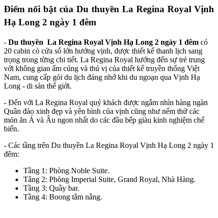
Điểm nổi bật của
Du thuyền La Regina Royal Vịnh
Hạ Long 2 ngày 1 đêm
-
Du thuyền La Regina Royal Vịnh Hạ Long 2 ngày 1 đêm
có
20 cabin có cửa sổ lớn hướng vịnh, được thiết kế thanh lịch sang
trọng trong từng chi tiết. La Regina Royal hướng đến sự trẻ trung
với không gian ấm cúng và thú vị của thiết kế truyền thống Việt
Nam, cung cấp gói du lịch đáng nhớ khi du ngoạn qua Vịnh Hạ
Long - di sản thế giới.
- Đến với La Regina Royal quý khách được ngắm nhìn hàng ngàn
Quần đảo xinh đẹp và yên bình của vịnh cũng như nếm thử các
món ăn Á và Âu ngon nhất do các đầu bếp giàu kinh nghiệm chế
biến.
- Các tầng trên Du thuyền La Regina Royal Vịnh Hạ Long 2 ngày 1
đêm:
Tầng 1: Phòng Noble Suite.
Tâng 2: Phòng Imperial Suite, Grand Royal, Nhà Hàng.
Tầng 3: Quầy bar.
Tầng 4: Boong tắm nắng.