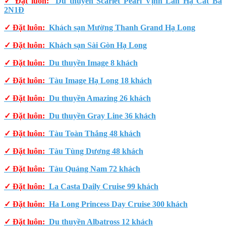
✓ Đặt luôn:
Du thuyền Scarlet Pearl Vịnh Lan Hạ Cát Bà
2N1Đ
✓ Đặt luôn:
Khách sạn Mường Thanh Grand Hạ Long
✓ Đặt luôn:
Khách sạn Sài Gòn Hạ Long
✓ Đặt luôn:
Du thuyền Image 8 khách
✓ Đặt luôn:
Tàu Image Hạ Long 18 khách
✓ Đặt luôn:
Du thuyền Amazing 26 khách
✓ Đặt luôn:
Du thuyền Gray Line 36 khách
✓ Đặt luôn:
Tàu Toàn Thắng 48 khách
✓ Đặt luôn:
Tàu Tùng Dương 48 khách
✓ Đặt luôn:
Tàu Quảng Nam 72 khách
✓ Đặt luôn:
La Casta Daily Cruise 99 khách
✓ Đặt luôn:
Ha Long Princess Day Cruise 300 khách
✓ Đặt luôn:
Du thuyền Albatross 12 khách