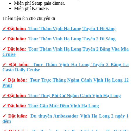
Miễn phí Setup gala dinner.
Miễn phí Karaoke.
Thêm tiện ích cho chuyến đi
✓ Đặt luôn:
Tour Thăm Vịnh Hạ Long Tuyến 1 Đi Sáng
✓ Đặt luôn:
Tour Thăm Vịnh Hạ Long Tuyến 2 Đi Sáng
✓ Đặt luôn:
Tour Thăm Vịnh Hạ Long Tuyến 2 Bằng Vita Mia
Cruise
✓ Đặt luôn:
Tour Thăm Vịnh Hạ Long Tuyến 2 Bằng La
Casta Daily Cruise
✓ Đặt luôn:
Tour Trực Thăng Ngắm Cảnh Vịnh Hạ Long 12
Phút
✓ Đặt luôn:
Tour Thuỷ Phi Cơ Ngắm Cảnh Vịnh Hạ Long
✓ Đặt luôn:
Tour Câu Mực Đêm Vịnh Hạ Long
✓ Đặt luôn:
Du thuyền Ambassador Vịnh Hạ Long 2 ngày 1
đêm