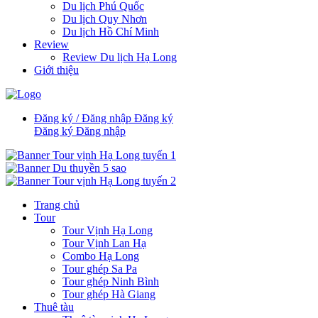
Du lịch Phú Quốc
Du lịch Quy Nhơn
Du lịch Hồ Chí Minh
Review
Review Du lịch Hạ Long
Giới thiệu
Đăng ký / Đăng nhập
Đăng ký
Đăng ký
Đăng nhập
Trang chủ
Tour
Tour Vịnh Hạ Long
Tour Vịnh Lan Hạ
Combo Hạ Long
Tour ghép Sa Pa
Tour ghép Ninh Bình
Tour ghép Hà Giang
Thuê tàu