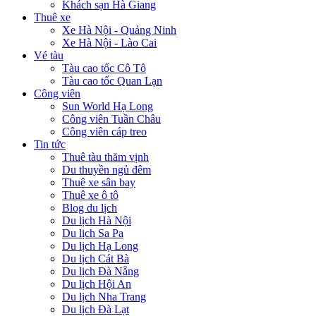
Khách sạn Hà Giang
Thuê xe
Xe Hà Nội - Quảng Ninh
Xe Hà Nội - Lào Cai
Vé tàu
Tàu cao tốc Cô Tô
Tàu cao tốc Quan Lạn
Công viên
Sun World Hạ Long
Công viên Tuần Châu
Công viên cáp treo
Tin tức
Thuê tàu thăm vịnh
Du thuyền ngủ đêm
Thuê xe sân bay
Thuê xe ô tô
Blog du lịch
Du lịch Hà Nội
Du lịch Sa Pa
Du lịch Hạ Long
Du lịch Cát Bà
Du lịch Đà Nẵng
Du lịch Hội An
Du lịch Nha Trang
Du lịch Đà Lạt