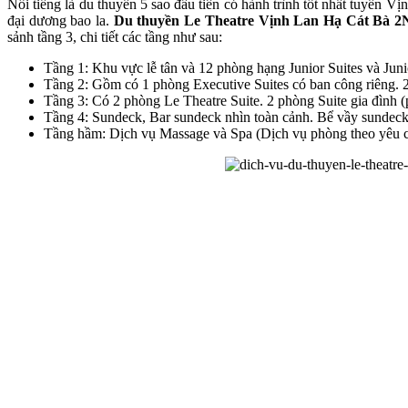
Nổi tiếng là du thuyền 5 sao đầu tiên có hành trình tốt nhất tuyến 
đại dương bao la.
Du thuyền Le Theatre Vịnh Lan Hạ Cát Bà 
sảnh tầng 3, chi tiết các tầng như sau:
Tầng 1: Khu vực lễ tân và 12 phòng hạng Junior Suites và Junio
Tầng 2: Gồm có 1 phòng Executive Suites có ban công riêng. 
Tầng 3: Có 2 phòng Le Theatre Suite. 2 phòng Suite gia đình
Tầng 4: Sundeck, Bar sundeck nhìn toàn cảnh. Bể vầy sundeck r
Tầng hầm: Dịch vụ Massage và Spa (Dịch vụ phòng theo yêu c