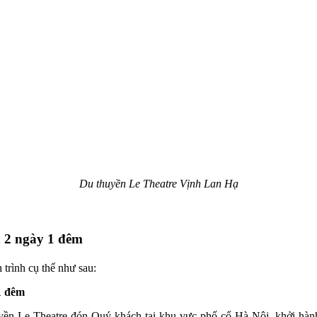
Du thuyền Le Theatre Vịnh Lan Hạ
ạ 2 ngày 1 đêm
 trình cụ thể như sau:
1 đêm
yền Le Theatre đón Quý khách tại khu vực phố cổ Hà Nội, khởi hành