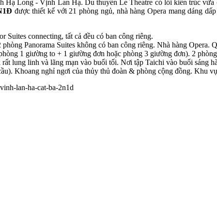
Vịnh Hạ Long - Vịnh Lan Hạ. Du thuyền Le Theatre có lối kiến trúc vừa
2N1Đ
được thiết kế với 21 phòng ngủ, nhà hàng Opera mang dáng dấp m
r Suites connecting, tất cả đều có ban công riêng.
2 phòng Panorama Suites không có ban công riêng. Nhà hàng Opera. Qu
 (phòng 1 giường to + 1 giường đơn hoặc phòng 3 giường đơn). 2 phòng
ất lung linh và lãng mạn vào buổi tối. Nơi tập Taichi vào buổi sáng h
ầu). Khoang nghỉ ngơi của thủy thủ đoàn & phòng cộng đồng. Khu vực