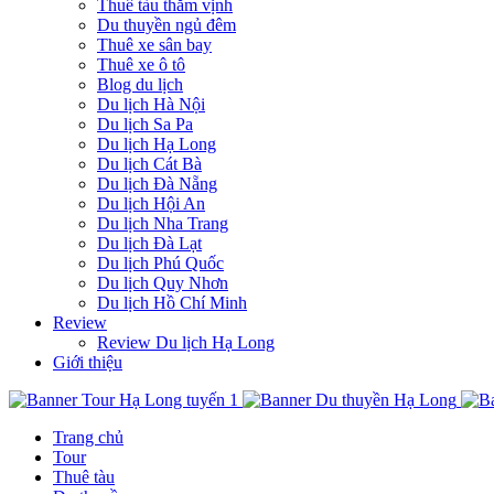
Thuê tàu thăm vịnh
Du thuyền ngủ đêm
Thuê xe sân bay
Thuê xe ô tô
Blog du lịch
Du lịch Hà Nội
Du lịch Sa Pa
Du lịch Hạ Long
Du lịch Cát Bà
Du lịch Đà Nẵng
Du lịch Hội An
Du lịch Nha Trang
Du lịch Đà Lạt
Du lịch Phú Quốc
Du lịch Quy Nhơn
Du lịch Hồ Chí Minh
Review
Review Du lịch Hạ Long
Giới thiệu
Trang chủ
Tour
Thuê tàu