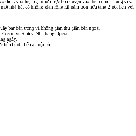
 cổ điển, vừa hiện đại như được hòa quyện vào thiên nhiên hùng vĩ và
ột nhà hát có không gian rộng rãi nằm trọn nửa tầng 2 nối liền với
ầy bar bên trong và không gian thư giãn bên ngoài.
 Executive Suites. Nhà hàng Opera.
àng ngày.
 bếp bánh, bếp ăn nội bộ.