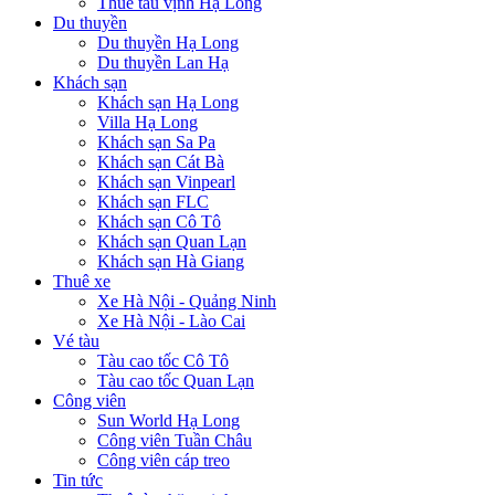
Thuê tàu vịnh Hạ Long
Du thuyền
Du thuyền Hạ Long
Du thuyền Lan Hạ
Khách sạn
Khách sạn Hạ Long
Villa Hạ Long
Khách sạn Sa Pa
Khách sạn Cát Bà
Khách sạn Vinpearl
Khách sạn FLC
Khách sạn Cô Tô
Khách sạn Quan Lạn
Khách sạn Hà Giang
Thuê xe
Xe Hà Nội - Quảng Ninh
Xe Hà Nội - Lào Cai
Vé tàu
Tàu cao tốc Cô Tô
Tàu cao tốc Quan Lạn
Công viên
Sun World Hạ Long
Công viên Tuần Châu
Công viên cáp treo
Tin tức