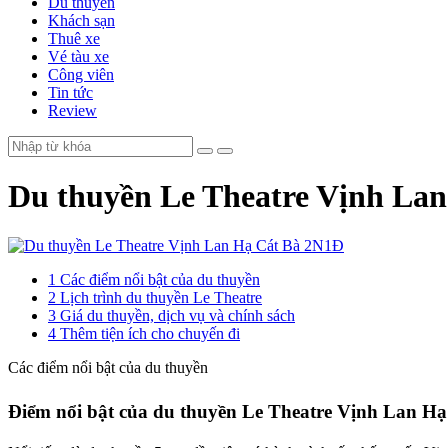
Du thuyền
Khách sạn
Thuê xe
Vé tàu xe
Công viên
Tin tức
Review
Du thuyền Le Theatre Vịnh La
1
Các điểm nổi bật của du thuyền
2
Lịch trình du thuyền Le Theatre
3
Giá du thuyền, dịch vụ và chính sách
4
Thêm tiện ích cho chuyến đi
Các điểm nổi bật của du thuyền
Điểm nổi bật của du thuyền Le Theatre Vịnh Lan Hạ