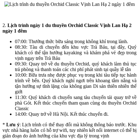
2.
Lịch trình ngày 1 du thuyền Orchid Classic Vịnh Lan Hạ 2
ngày 1 đêm
07:00: Thưởng thức bữa sáng trong không khí trong lành.
08:30: Tàu di chuyển đến khu vực Trà Báu, tại đây, Quý
khách có thể tận hưởng kayaking và khám phá vẻ đẹp trong
vịnh ngay trên Trà Báu
09:30: Quay trở về du thuyền Orchid, quý khách làm thủ tục
trả phòng và thanh toán các chi phí phát sinh tại quầy lễ tân
10:00: Bữa trưa nhẹ được phục vụ trong khi tàu tiếp tục hành
trình về bến. Quý khách nghỉ ngơi trên khoang tắm nắng và
tận hưởng sự tĩnh lặng của không gian Di sản thiên nhiên thế
giới
11:30: Quý khách di chuyển sang tàu chuyển tải quay trở về
phà Gót. Kết thúc chuyến tham quan cùng du thuyền Orchid
Classic
14:00: Quay trở về Hà Nội. Kết thúc chuyến đi.
*
Lưu ý
: Lịch trình có thể thay đổi mà không thông báo trước. Khu
vực nhà hàng luôn có hỗ trợ wifi, tuy nhiên kết nối internet có thể bị
gián đoạn do ảnh hưởng của khu vực địa lý trong vịnh