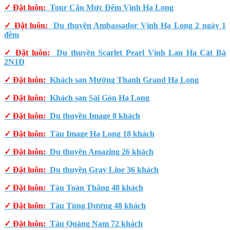
✓ Đặt luôn:
Tour Câu Mực Đêm Vịnh Hạ Long
✓ Đặt luôn:
Du thuyền Ambassador Vịnh Hạ Long 2 ngày 1
đêm
✓ Đặt luôn:
Du thuyền Scarlet Pearl Vịnh Lan Hạ Cát Bà
2N1Đ
✓ Đặt luôn:
Khách sạn Mường Thanh Grand Hạ Long
✓ Đặt luôn:
Khách sạn Sài Gòn Hạ Long
✓ Đặt luôn:
Du thuyền Image 8 khách
✓ Đặt luôn:
Tàu Image Hạ Long 18 khách
✓ Đặt luôn:
Du thuyền Amazing 26 khách
✓ Đặt luôn:
Du thuyền Gray Line 36 khách
✓ Đặt luôn:
Tàu Toàn Thắng 48 khách
✓ Đặt luôn:
Tàu Tùng Dương 48 khách
✓ Đặt luôn:
Tàu Quảng Nam 72 khách