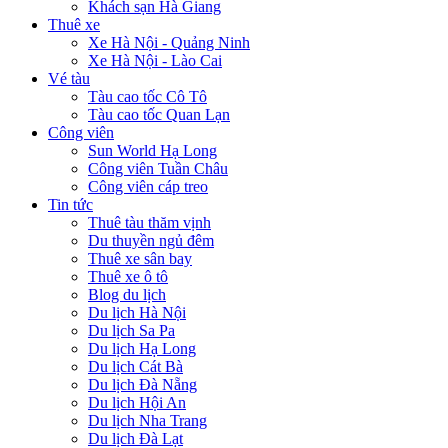
Khách sạn Hà Giang
Thuê xe
Xe Hà Nội - Quảng Ninh
Xe Hà Nội - Lào Cai
Vé tàu
Tàu cao tốc Cô Tô
Tàu cao tốc Quan Lạn
Công viên
Sun World Hạ Long
Công viên Tuần Châu
Công viên cáp treo
Tin tức
Thuê tàu thăm vịnh
Du thuyền ngủ đêm
Thuê xe sân bay
Thuê xe ô tô
Blog du lịch
Du lịch Hà Nội
Du lịch Sa Pa
Du lịch Hạ Long
Du lịch Cát Bà
Du lịch Đà Nẵng
Du lịch Hội An
Du lịch Nha Trang
Du lịch Đà Lạt