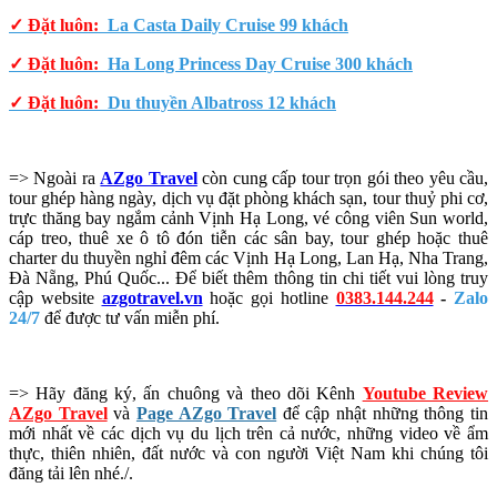
✓ Đặt luôn:
La Casta Daily Cruise 99 khách
✓ Đặt luôn:
Ha Long Princess Day Cruise 300 khách
✓ Đặt luôn:
Du thuyền Albatross 12 khách
=> Ngoài ra
AZgo Travel
còn cung cấp tour trọn gói theo yêu cầu,
tour ghép hàng ngày, dịch vụ đặt phòng khách sạn, tour thuỷ phi cơ,
trực thăng bay ngắm cảnh Vịnh Hạ Long, vé công viên Sun world,
cáp treo, thuê xe ô tô đón tiễn các sân bay, tour ghép hoặc thuê
charter du thuyền nghỉ đêm các Vịnh Hạ Long, Lan Hạ, Nha Trang,
Đà Nẵng, Phú Quốc... Để biết thêm thông tin chi tiết vui lòng truy
cập website
azgotravel.vn
hoặc gọi hotline
0383.144.244
-
Zalo
24/7
để được tư vấn miễn phí.
=> Hãy đăng ký, ấn chuông và theo dõi Kênh
Youtube Review
AZgo Travel
và
Page AZgo Travel
để cập nhật những thông tin
mới nhất về các dịch vụ du lịch trên cả nước, những video về ẩm
thực, thiên nhiên, đất nước và con người Việt Nam khi chúng tôi
đăng tải lên nhé./.