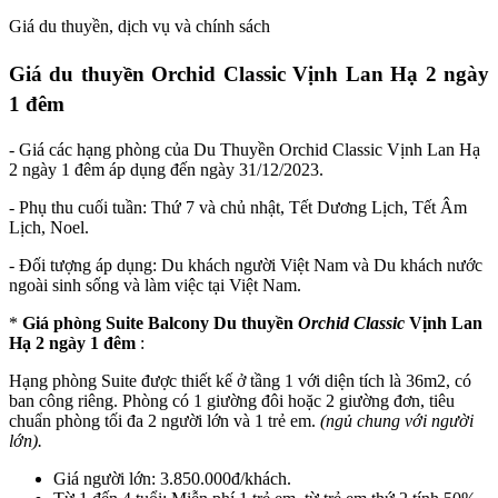
Giá du thuyền, dịch vụ và chính sách
Giá du thuyền Orchid Classic Vịnh Lan Hạ 2 ngày
1 đêm
- Giá các hạng phòng của Du Thuyền Orchid Classic Vịnh Lan Hạ
2 ngày 1 đêm áp dụng đến ngày 31/12/2023.
- Phụ thu cuối tuần: Thứ 7 và chủ nhật, Tết Dương Lịch, Tết Âm
Lịch, Noel.
- Đối tượng áp dụng: Du khách người Việt Nam và Du khách nước
ngoài sinh sống và làm việc tại Việt Nam.
*
Giá phòng Suite Balcony Du thuyền
Orchid Classic
Vịnh Lan
Hạ 2 ngày 1 đêm
:
Hạng phòng Suite được thiết kế ở tầng 1 với diện tích là 36m2, có
ban công riêng. Phòng có 1 giường đôi hoặc 2 giường đơn, tiêu
chuẩn phòng tối đa 2 người lớn và 1 trẻ em.
(ngủ chung với người
lớn).
Giá người lớn: 3.850.000đ/khách.