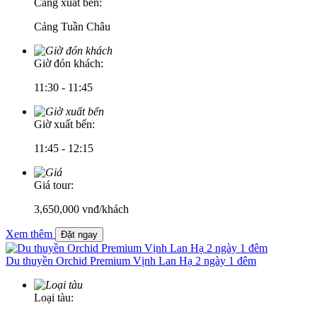
Cảng xuất bến:
Cảng Tuần Châu
Giờ đón khách:
11:30 - 11:45
Giờ xuất bến:
11:45 - 12:15
Giá tour:
3,650,000
vnđ/khách
Xem thêm
Đặt ngay
Du thuyền Orchid Premium Vịnh Lan Hạ 2 ngày 1 đêm
Loại tàu: