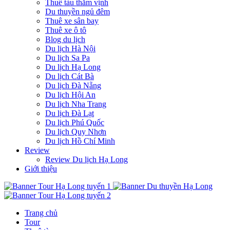
Thuê tàu thăm vịnh
Du thuyền ngủ đêm
Thuê xe sân bay
Thuê xe ô tô
Blog du lịch
Du lịch Hà Nội
Du lịch Sa Pa
Du lịch Hạ Long
Du lịch Cát Bà
Du lịch Đà Nẵng
Du lịch Hội An
Du lịch Nha Trang
Du lịch Đà Lạt
Du lịch Phú Quốc
Du lịch Quy Nhơn
Du lịch Hồ Chí Minh
Review
Review Du lịch Hạ Long
Giới thiệu
Trang chủ
Tour