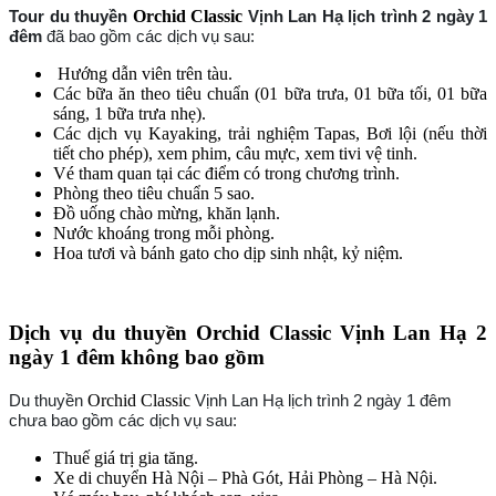
Tour du thuyền
Orchid Classic
Vịnh Lan Hạ lịch trình 2 ngày 1
đêm
đã bao gồm các dịch vụ sau:
Hướng dẫn viên trên tàu.
Các bữa ăn theo tiêu chuẩn (01 bữa trưa, 01 bữa tối, 01 bữa
sáng, 1 bữa trưa nhẹ).
Các dịch vụ Kayaking, trải nghiệm Tapas, Bơi lội (nếu thời
tiết cho phép), xem phim, câu mực, xem tivi vệ tinh.
Vé tham quan tại các điểm có trong chương trình.
Phòng theo tiêu chuẩn 5 sao.
Đồ uống chào mừng, khăn lạnh.
Nước khoáng trong mỗi phòng.
Hoa tươi và bánh gato cho dịp sinh nhật, kỷ niệm.
Dịch vụ du thuyền Orchid Classic Vịnh Lan Hạ 2
ngày 1 đêm không bao gồm
Du thuyền
Orchid Classic
Vịnh Lan Hạ lịch trình 2 ngày 1 đêm
chưa bao gồm các dịch vụ sau:
Thuế giá trị gia tăng.
Xe di chuyển Hà Nội – Phà Gót, Hải Phòng – Hà Nội.