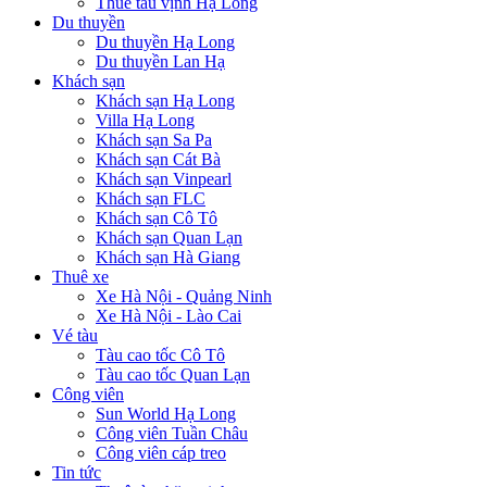
Thuê tàu vịnh Hạ Long
Du thuyền
Du thuyền Hạ Long
Du thuyền Lan Hạ
Khách sạn
Khách sạn Hạ Long
Villa Hạ Long
Khách sạn Sa Pa
Khách sạn Cát Bà
Khách sạn Vinpearl
Khách sạn FLC
Khách sạn Cô Tô
Khách sạn Quan Lạn
Khách sạn Hà Giang
Thuê xe
Xe Hà Nội - Quảng Ninh
Xe Hà Nội - Lào Cai
Vé tàu
Tàu cao tốc Cô Tô
Tàu cao tốc Quan Lạn
Công viên
Sun World Hạ Long
Công viên Tuần Châu
Công viên cáp treo
Tin tức