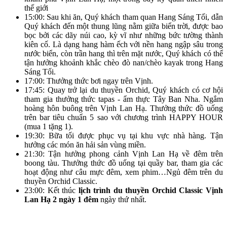
thế giới
15:00: Sau khi ăn, Quý khách tham quan Hang Sáng Tối, dẫn
Quý khách đến một thung lũng nằm giữa biển trời, được bao
bọc bởi các dãy núi cao, kỳ vĩ như những bức tường thành
kiên cố. Là dạng hang hàm ếch với nền hang ngập sâu trong
nước biển, còn trần hang thì trên mặt nước, Quý khách có thể
tận hưởng khoảnh khắc chèo đò nan/chèo kayak trong Hang
Sáng Tối.
17:00: Thưởng thức bơi ngay trên Vịnh.
17:45: Quay trở lại du thuyền Orchid, Quý khách có cơ hội
tham gia thưởng thức tapas - ẩm thực Tây Ban Nha. Ngắm
hoàng hôn buông trên Vịnh Lan Hạ. Thưởng thức đồ uống
trên bar tiêu chuẩn 5 sao với chương trình HAPPY HOUR
(mua 1 tặng 1).
19:30: Bữa tối được phục vụ tại khu vực nhà hàng. Tận
hưởng các món ăn hải sản vùng miền.
21:30: Tận hưởng phong cảnh Vịnh Lan Hạ về đêm trên
boong tàu. Thưởng thức đồ uống tại quầy bar, tham gia các
hoạt động như câu mực đêm, xem phim…Ngủ đêm trên du
thuyền Orchid Classic.
23:00: Kết thúc
lịch trình du thuyền Orchid Classic Vịnh
Lan Hạ 2 ngày 1 đêm
ngày thứ nhất.