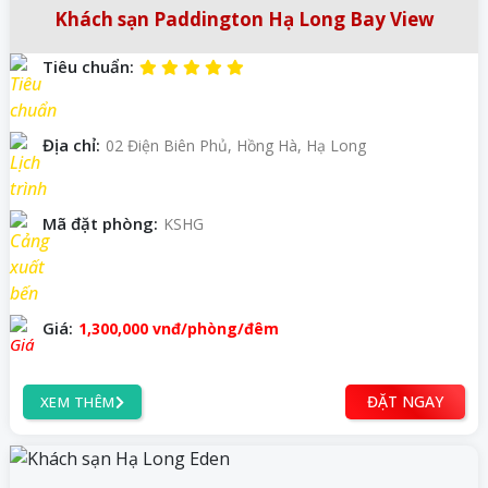
Khách sạn Paddington Hạ Long Bay View
Tiêu chuẩn:
Địa chỉ:
02 Điện Biên Phủ, Hồng Hà, Hạ Long
Mã đặt phòng:
KSHG
Giá:
1,300,000
vnđ
/phòng/đêm
ĐẶT NGAY
XEM THÊM