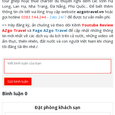
tour ghép hoặc thuê charter du thuyền nghỉ đêm các Vịnh Hạ
Long, Lan Hạ, Nha Trang, Đà Nẵng, Phú Quốc... Để biết thêm
thông tin chi tiết vui lòng truy cập website
azgotravel.vn
hoặc
gọi hotline
0383.144.244
-
Zalo 24/7
để được tư vấn miễn phí.
=> Hãy đăng ký, ấn chuông và theo dõi Kênh
Youtube Review
AZgo Travel
và
Page AZgo Travel
để cập nhật những thông
tin mới nhất về các dịch vụ du lịch trên cả nước, những video về
ẩm thực, thiên nhiên, đất nước và con người Việt Nam khi chúng
tôi đăng tải lên nhé./.
Gửi bình luận
Bình luận 0
Đặt phòng khách sạn