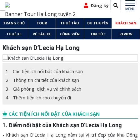
Đăng ký
TRANG CHỦ
TOUR
THUÊ TÀU
DU THUYỀN
KHÁCH SẠN
THUÊ XE
VÉ TÀU XE
CÔNG VIÊN
TIN TỨC
REVIEW
Khách sạn D’Lecia Hạ Long
1
Các tiện ích nổi bật của khách sạn
2
Thông tin chi tiết của khách sạn
3
Giá phòng, dịch vụ và chính sách
4
Thêm tiện ích cho chuyến đi
CÁC TIỆN ÍCH NỔI BẬT CỦA KHÁCH SẠN
1. Điểm nổi bật của Khách sạn D’Lecia Hạ Long
- Khách sạn D’Lecia Hạ Long nằm tại vị trí đẹp của khu Đông