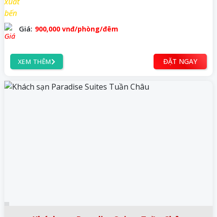
Giá:
900,000
vnđ
/phòng/đêm
ĐẶT NGAY
XEM THÊM