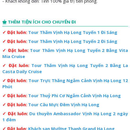
- Khách không đến: Tính 100% giá trị tiền phòng.
THÊM TIỆN ÍCH CHO CHUYẾN ĐI
✓ Đặt luôn:
Tour Thăm Vịnh Hạ Long Tuyến 1 Đi Sáng
✓
Đặt luôn:
Tour Thăm Vịnh Hạ Long Tuyến 2 Đi Sáng
✓ Đặt luôn:
Tour Thăm Vịnh Hạ Long Tuyến 2 Bằng Vita
Mia Cruise
✓
Đặt luôn:
Tour Thăm Vịnh Hạ Long Tuyến 2 Bằng La
Casta Daily Cruise
✓ Đặt luôn:
Tour Trực Thăng Ngắm Cảnh Vịnh Hạ Long 12
Phút
✓ Đặt luôn:
Tour Thuỷ Phi Cơ Ngắm Cảnh Vịnh Hạ Long
✓ Đặt luôn:
Tour Câu Mực Đêm Vịnh Hạ Long
✓ Đặt luôn:
Du thuyền Ambassador Vịnh Hạ Long 2 ngày
1 đêm
✓ Đặt luôn:
Khách sạn Mường Thanh Grand Hạ Long