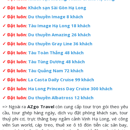
✓ Đặt luôn:
Khách sạn Sài Gòn Hạ Long
✓ Đặt luôn:
Du thuyền Image 8 khách
✓ Đặt luôn:
Tàu Image Hạ Long 18 khách
✓ Đặt luôn:
Du thuyền Amazing 26 khách
✓ Đặt luôn:
Du thuyền Gray Line 36 khách
✓ Đặt luôn:
Tàu Toàn Thắng 48 khách
✓ Đặt luôn:
Tàu Tùng Dương 48 khách
✓ Đặt luôn:
Tàu Quảng Nam 72 khách
✓ Đặt luôn:
La Casta Daily Cruise 99 khách
✓ Đặt luôn:
Ha Long Princess Day Cruise 300 khách
✓ Đặt luôn:
Du thuyền Albatross 12 khách
=> Ngoài ra
AZgo Travel
còn cung cấp tour trọn gói theo yêu
cầu, tour ghép hàng ngày, dịch vụ đặt phòng khách sạn, tour
thuỷ phi cơ, trực thăng bay ngắm cảnh Vịnh Hạ Long, vé công
viên Sun world, cáp treo, thuê xe ô tô đón tiễn các sân bay,