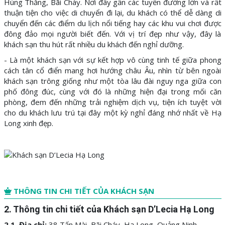
Hùng Thắng, Bãi Cháy. Nơi đây gần các tuyến đường lớn và rất
thuận tiện cho việc di chuyển đi lại, du khách có thể dễ dàng di
chuyển đến các điểm du lịch nổi tiếng hay các khu vui chơi được
đông đảo mọi người biết đến. Với vị trí đẹp như vậy, đây là
khách sạn thu hút rất nhiều du khách đến nghỉ dưỡng.
- Là một khách sạn với sự kết hợp vô cùng tinh tế giữa phong
cách tân cổ điển mang hơi hướng châu Âu, nhìn từ bên ngoài
khách sạn trông giống như một tòa lâu đài nguy nga giữa con
phố đông đúc, cùng với đó là những hiện đại trong mối căn
phòng, đem đến những trải nghiệm dịch vụ, tiện ích tuyệt vời
cho du khách lưu trú tại đây một kỳ nghỉ đáng nhớ nhất về Hạ
Long xinh đẹp.
THÔNG TIN CHI TIẾT CỦA KHÁCH SẠN
2. Thông tin chi tiết của Khách sạn D’Lecia Hạ Long
2.1. Địa chỉ:
38 Tấn Mài, Bãi Cháy, Hạ Long, Quảng Ninh.