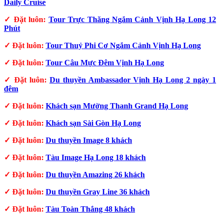
Daily Cruise
✓ Đặt luôn:
Tour Trực Thăng Ngắm Cảnh Vịnh Hạ Long 12
Phút
✓ Đặt luôn:
Tour Thuỷ Phi Cơ Ngắm Cảnh Vịnh Hạ Long
✓ Đặt luôn:
Tour Câu Mực Đêm Vịnh Hạ Long
✓ Đặt luôn:
Du thuyền Ambassador Vịnh Hạ Long 2 ngày 1
đêm
✓ Đặt luôn:
Khách sạn Mường Thanh Grand Hạ Long
✓ Đặt luôn:
Khách sạn Sài Gòn Hạ Long
✓ Đặt luôn:
Du thuyền Image 8 khách
✓ Đặt luôn:
Tàu Image Hạ Long 18 khách
✓ Đặt luôn:
Du thuyền Amazing 26 khách
✓ Đặt luôn:
Du thuyền Gray Line 36 khách
✓ Đặt luôn:
Tàu Toàn Thắng 48 khách