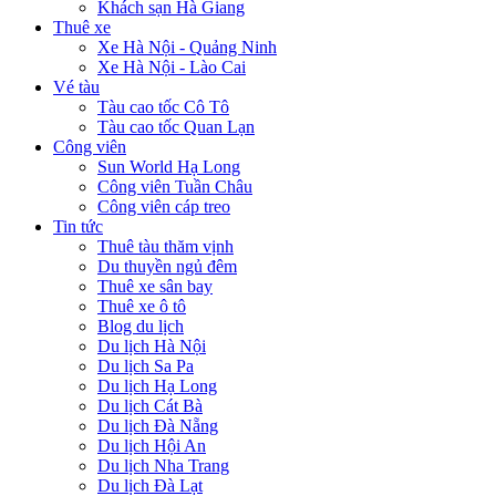
Khách sạn Hà Giang
Thuê xe
Xe Hà Nội - Quảng Ninh
Xe Hà Nội - Lào Cai
Vé tàu
Tàu cao tốc Cô Tô
Tàu cao tốc Quan Lạn
Công viên
Sun World Hạ Long
Công viên Tuần Châu
Công viên cáp treo
Tin tức
Thuê tàu thăm vịnh
Du thuyền ngủ đêm
Thuê xe sân bay
Thuê xe ô tô
Blog du lịch
Du lịch Hà Nội
Du lịch Sa Pa
Du lịch Hạ Long
Du lịch Cát Bà
Du lịch Đà Nẵng
Du lịch Hội An
Du lịch Nha Trang
Du lịch Đà Lạt