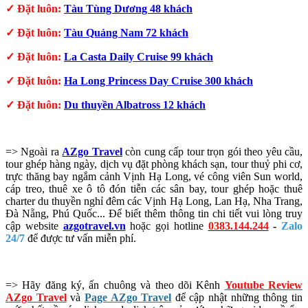
✓ Đặt luôn:
Tàu Tùng Dương 48 khách
✓ Đặt luôn:
Tàu Quảng Nam 72 khách
✓ Đặt luôn:
La Casta Daily Cruise 99 khách
✓ Đặt luôn:
Ha Long Princess Day Cruise 300 khách
✓ Đặt luôn:
Du thuyền Albatross 12 khách
=> Ngoài ra
AZgo Travel
còn cung cấp tour trọn gói theo yêu cầu,
tour ghép hàng ngày, dịch vụ đặt phòng khách sạn, tour thuỷ phi cơ,
trực thăng bay ngắm cảnh Vịnh Hạ Long, vé công viên Sun world,
cáp treo, thuê xe ô tô đón tiễn các sân bay, tour ghép hoặc thuê
charter du thuyền nghỉ đêm các Vịnh Hạ Long, Lan Hạ, Nha Trang,
Đà Nẵng, Phú Quốc... Để biết thêm thông tin chi tiết vui lòng truy
cập website
azgotravel.vn
hoặc gọi hotline
0383.144.244
-
Zalo
24/7
để được tư vấn miễn phí.
=> Hãy đăng ký, ấn chuông và theo dõi Kênh
Youtube Review
AZgo Travel
và
Page AZgo Travel
để cập nhật những thông tin