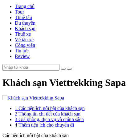
Trang chủ
Tour
Thuê tàu
Du thuyền
Khách sạn
Thuê xe
Vé tàu xe
Công viên
Tin tức
Review
Khách sạn Viettrekking Sapa
1
Các tiện ích nổi bật của khách sạn
2
Thông tin chi tiết của khách sạn
3
Giá phòng, dịch vụ và chính sách
4
Thêm tiện ích cho chuyến đi
Các tiện ích nổi bật của khách sạn