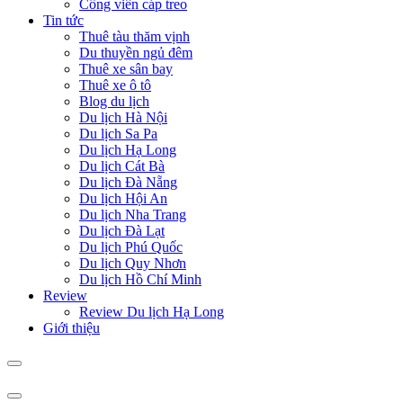
Công viên cáp treo
Tin tức
Thuê tàu thăm vịnh
Du thuyền ngủ đêm
Thuê xe sân bay
Thuê xe ô tô
Blog du lịch
Du lịch Hà Nội
Du lịch Sa Pa
Du lịch Hạ Long
Du lịch Cát Bà
Du lịch Đà Nẵng
Du lịch Hội An
Du lịch Nha Trang
Du lịch Đà Lạt
Du lịch Phú Quốc
Du lịch Quy Nhơn
Du lịch Hồ Chí Minh
Review
Review Du lịch Hạ Long
Giới thiệu