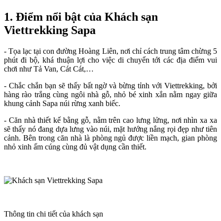
1. Điểm nổi bật của Khách sạn
Viettrekking Sapa
- Tọa lạc tại con đường Hoàng Liên, nơi chỉ cách trung tâm chừng 5
phút đi bộ, khá thuận lợi cho việc di chuyển tới các địa điểm vui
chơi như Tả Van, Cát Cát,…
- Chắc chắn bạn sẽ thấy bất ngờ và bừng tỉnh với Viettrekking, bởi
hàng rào trắng cùng ngôi nhà gỗ, nhỏ bé xinh xắn nằm ngay giữa
khung cảnh Sapa núi rừng xanh biếc.
- Căn nhà thiết kế bằng gỗ, nằm trên cao lưng lửng, nơi nhìn xa xa
sẽ thấy nó đang dựa lưng vào núi, mặt hướng nắng rọi đẹp như tiên
cảnh. Bên trong căn nhà là phòng ngủ được liền mạch, gian phòng
nhỏ xinh ấm cúng cùng đủ vật dụng cần thiết.
Thông tin chi tiết của khách sạn