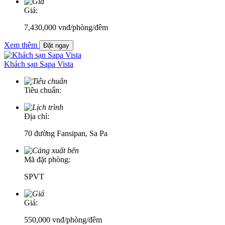
Giá:
7,430,000
vnđ
/phòng/đêm
Xem thêm
Đặt ngay
Khách sạn Sapa Vista
Tiêu chuẩn:
Địa chỉ:
70 đường Fansipan, Sa Pa
Mã đặt phòng:
SPVT
Giá:
550,000
vnđ
/phòng/đêm