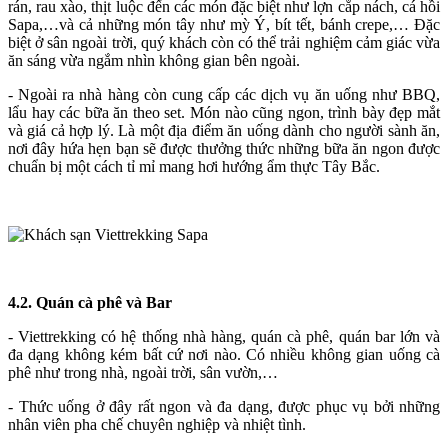
rán, rau xào, thịt luộc đến các món đặc biệt như lợn cắp nách, cá hồi
Sapa,…và cả những món tây như mỳ Ý, bít tết, bánh crepe,… Đặc
biệt ở sân ngoài trời, quý khách còn có thể trải nghiệm cảm giác vừa
ăn sáng vừa ngắm nhìn không gian bên ngoài.
- Ngoài ra nhà hàng còn cung cấp các dịch vụ ăn uống như BBQ,
lẩu hay các bữa ăn theo set. Món nào cũng ngon, trình bày đẹp mắt
và giá cả hợp lý. Là một địa điểm ăn uống dành cho người sành ăn,
nơi đây hứa hẹn bạn sẽ được thưởng thức những bữa ăn ngon được
chuẩn bị một cách tỉ mỉ mang hơi hướng ẩm thực Tây Bắc.
4.2. Quán cà phê và Bar
- Viettrekking có hệ thống nhà hàng, quán cà phê, quán bar lớn và
đa dạng không kém bất cứ nơi nào. Có nhiều không gian uống cà
phê như trong nhà, ngoài trời, sân vườn,…
- Thức uống ở đây rất ngon và đa dạng, được phục vụ bởi những
nhân viên pha chế chuyên nghiệp và nhiệt tình.