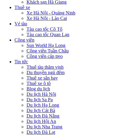
Khách sạn Hà Giang
Thuê xe
Xe Hà Nội - Quảng Ninh
Xe Hà Nội - Lào Cai
Vé tàu
Tàu cao tốc Cô Tô
Tàu cao tốc Quan Lạn
Công viên
Sun World Hạ Long
Công viên Tuần Châu
Công viên cáp treo
Tin tức
Thuê tàu thăm vịnh
Du thuyền ngủ đêm
Thuê xe sân bay
Thuê xe ô tô
Blog du lịch
Du lịch Hà Nội
Du lịch Sa Pa
Du lịch Hạ Long
Du lịch Cát Bà
Du lịch Đà Nẵng
Du lịch Hội An
Du lịch Nha Trang
Du lịch Đà Lạt