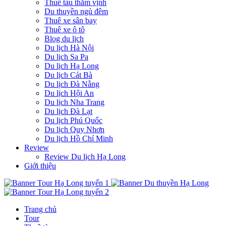
Thuê tàu thăm vịnh
Du thuyền ngủ đêm
Thuê xe sân bay
Thuê xe ô tô
Blog du lịch
Du lịch Hà Nội
Du lịch Sa Pa
Du lịch Hạ Long
Du lịch Cát Bà
Du lịch Đà Nẵng
Du lịch Hội An
Du lịch Nha Trang
Du lịch Đà Lạt
Du lịch Phú Quốc
Du lịch Quy Nhơn
Du lịch Hồ Chí Minh
Review
Review Du lịch Hạ Long
Giới thiệu
Trang chủ
Tour