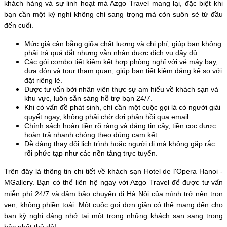
khách hàng và sự linh hoạt mà Azgo Travel mang lại, đặc biệt khi 
bạn cần một kỳ nghỉ không chỉ sang trọng mà còn suôn sẻ từ đầu 
đến cuối.
Mức giá cân bằng giữa chất lượng và chi phí, giúp bạn không 
phải trả quá đắt nhưng vẫn nhận được dịch vụ đầy đủ. 
Các gói combo tiết kiệm kết hợp phòng nghỉ với vé máy bay, 
đưa đón và tour tham quan, giúp bạn tiết kiệm đáng kể so với 
đặt riêng lẻ. 
Được tư vấn bởi nhân viên thực sự am hiểu về khách sạn và 
khu vực, luôn sẵn sàng hỗ trợ bạn 24/7. 
Khi có vấn đề phát sinh, chỉ cần một cuộc gọi là có người giải 
quyết ngay, không phải chờ đợi phản hồi qua email. 
Chính sách hoàn tiền rõ ràng và đáng tin cậy, tiền cọc được 
hoàn trả nhanh chóng theo đúng cam kết. 
Dễ dàng thay đổi lịch trình hoặc người đi mà không gặp rắc 
rối phức tạp như các nền tảng trực tuyến. 
Trên đây là thông tin chi tiết về khách sạn Hotel de l'Opera Hanoi - 
MGallery. Bạn có thể liên hệ ngay với Azgo Travel để được tư vấn 
miễn phí 24/7 và đảm bảo chuyến đi Hà Nội của mình trở nên trọn 
vẹn, không phiền toái. Một cuộc gọi đơn giản có thể mang đến cho 
bạn kỳ nghỉ đáng nhớ tại một trong những khách sạn sang trọng 