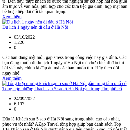
tế. Đến đây, thực khách sẽ được trải nghiệm sự kết hợp hài hòa giữa
ẩm thực và văn hóa, phù hợp cho các bữa tiệc gia đình, họp mặt bạn
bè hoặc tiếp đãi đối tác quan trọng.
Xem thêm
Du lịch 1 ngày nên đi đâu ở Hà Nội
03/10/2022
1,226
0
Các bạn đang mệt mỏi, gặp stress trong công việc hay gia đình. Các
bạn đang muốn đi du lịch 1 ngày ở Hà Nội mà chưa biết đi đâu thì
bài viết này chính là đáp án mà các bạn muốn tìm. Hãy theo dõi
ngay nhé!
Xem thêm
Tổng hợp những khách sạn 5 sao ở Hà Nội gần trung tâm phố cổ
24/09/2022
6,197
0
Đâu là Khách sạn 5 sao ở Hà Nội sang trọng nhất, cao cấp nhất,
phục vụ tốt nhất? AZgo Travel tổng hợp giúp bạn danh sách Top
10+ khách sạn ở Hà Nội được đánh giá tiêu chuẩn 5 sao, có nội thất