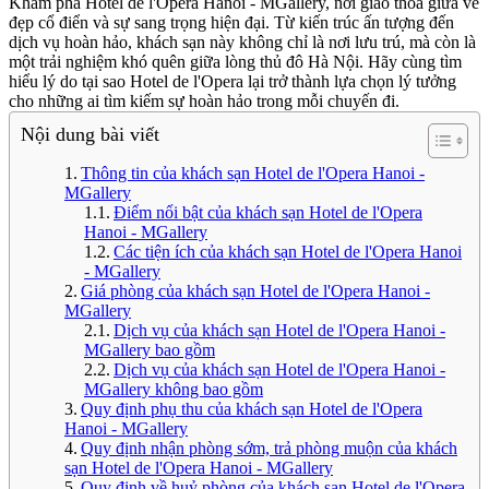
Khám phá Hotel de l'Opera Hanoi - MGallery, nơi giao thoa giữa vẻ
đẹp cổ điển và sự sang trọng hiện đại. Từ kiến trúc ấn tượng đến
dịch vụ hoàn hảo, khách sạn này không chỉ là nơi lưu trú, mà còn là
một trải nghiệm khó quên giữa lòng thủ đô Hà Nội. Hãy cùng tìm
hiểu lý do tại sao Hotel de l'Opera lại trở thành lựa chọn lý tưởng
cho những ai tìm kiếm sự hoàn hảo trong mỗi chuyến đi.
Nội dung bài viết
Thông tin của khách sạn Hotel de l'Opera Hanoi -
MGallery
Điểm nổi bật của khách sạn Hotel de l'Opera
Hanoi - MGallery
Các tiện ích của khách sạn Hotel de l'Opera Hanoi
- MGallery
Giá phòng của khách sạn Hotel de l'Opera Hanoi -
MGallery
Dịch vụ của khách sạn Hotel de l'Opera Hanoi -
MGallery bao gồm
Dịch vụ của khách sạn Hotel de l'Opera Hanoi -
MGallery không bao gồm
Quy định phụ thu của khách sạn Hotel de l'Opera
Hanoi - MGallery
Quy định nhận phòng sớm, trả phòng muộn của khách
sạn Hotel de l'Opera Hanoi - MGallery
Quy định về huỷ phòng của khách sạn Hotel de l'Opera