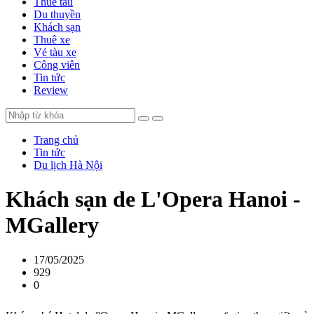
Thuê tàu
Du thuyền
Khách sạn
Thuê xe
Vé tàu xe
Công viên
Tin tức
Review
Trang chủ
Tin tức
Du lịch Hà Nội
Khách sạn de L'Opera Hanoi -
MGallery
17/05/2025
929
0