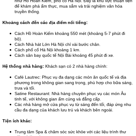
như Hồ Hoàn Kiếm, phố cổ Hà Nội. Đây là khu vực thuận tiện 
để khám phá ẩm thực, mua sắm và trải nghiệm văn hóa 
truyền thống.
Khoảng cách đến các địa điểm nổi tiếng:
Cách Hồ Hoàn Kiếm khoảng 550 mét (khoảng 5-7 phút đi 
bộ). 
Cách Nhà hát Lớn Hà Nội chỉ vài bước chân. 
Cách phố cổ Hà Nội khoảng 1 km. 
Cách sân bay quốc tế Nội Bài khoảng 45 phút đi xe.
Hệ thống nhà hàng:
 Khách sạn có 2 nhà hàng chính:
Café Lautrec: Phục vụ đa dạng các món ăn quốc tế và địa 
phương trong không gian sang trọng, phù hợp cho bữa sáng, 
trưa và tối.
Satine Restaurant: Nhà hàng chuyên phục vụ các món Âu 
tinh tế, với không gian ấm cúng và đẳng cấp.
Các nhà hàng mở cửa phục vụ từ sáng đến tối, đáp ứng nhu 
cầu đa dạng của khách lưu trú và khách bên ngoài.
Tiện ích khác:
Trung tâm Spa & chăm sóc sức khỏe với các liệu trình thư 