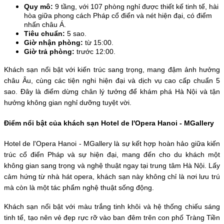
Quy mô: 
9 tầng, với 107 phòng nghỉ được thiết kế tinh tế, hài 
hòa giữa phong cách Pháp cổ điển và nét hiện đại, có điểm 
nhấn châu Á.
Tiêu chuẩn:
 5 sao.
Giờ nhận phòng:
 từ 15:00.
Giờ trả phòng: 
trước 12:00.
Khách sạn nổi bật với kiến trúc sang trọng, mang đậm ảnh hưởng 
châu Âu, cùng các tiện nghi hiện đại và dịch vụ cao cấp chuẩn 5 
sao. Đây là điểm dừng chân lý tưởng để khám phá Hà Nội và tận 
hưởng không gian nghỉ dưỡng tuyệt vời.
Điểm nổi bật của khách sạn Hotel de l'Opera Hanoi - MGallery
Hotel de l'Opera Hanoi - MGallery là sự kết hợp hoàn hảo giữa kiến 
trúc cổ điển Pháp và sự hiện đại, mang đến cho du khách một 
không gian sang trọng và nghệ thuật ngay tại trung tâm Hà Nội. Lấy 
cảm hứng từ nhà hát opera, khách sạn này không chỉ là nơi lưu trú 
mà còn là một tác phẩm nghệ thuật sống động.
Khách sạn nổi bật với màu trắng tinh khôi và hệ thống chiếu sáng 
tinh tế, tạo nên vẻ đẹp rực rỡ vào ban đêm trên con phố Tràng Tiền 