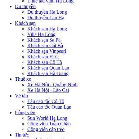
Thuê tàu vịnh Hạ Long
Du thuyền
Du thuyền Hạ Long
Du thuyền Lan Hạ
Khách sạn
Khách sạn Hạ Long
Villa Hạ Long
Khách sạn Sa Pa
Khách sạn Cát Bà
Khách sạn Vinpearl
Khách sạn FLC
Khách sạn Cô Tô
Khách sạn Quan Lạn
Khách sạn Hà Giang
Thuê xe
Xe Hà Nội - Quảng Ninh
Xe Hà Nội - Lào Cai
Vé tàu
Tàu cao tốc Cô Tô
Tàu cao tốc Quan Lạn
Công viên
Sun World Hạ Long
Công viên Tuần Châu
Công viên cáp treo
Tin tức