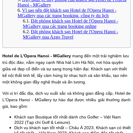
Hanoi - MGallery
Vì sao nên đặt khách sạn Hotel de l'Opera Hanoi -
MGallery qua các trang booking, công ty du lịch
Đặt phòng khách sạn Hotel de l'Opera Hanoi -
MGallery qua các trang booking online
Đặt phòng khách sạn Hotel de l'Opera Hanoi -
MGallery qua Azgo Travel
Hotel de L'Opera Hanoi - MGallery
 mang đến một trải nghiệm lưu 
trú độc đáo, nằm ngay cạnh Nhà hát Lớn Hà Nội, nơi hòa quyện 
giữa vẻ đẹp cổ điển và sự sang trọng hiện đại. Khách sạn với thiết 
kế nội thất tinh tế, lấy cảm hứng từ nhạc kịch và sân khấu, tạo nên 
một không gian đầy nghệ thuật và ấn tượng.
Với vị trí đắc địa, dịch vụ xuất sắc và không gian đẳng cấp, Hotel de 
L'Opera Hanoi - MGallery tự hào đạt được nhiều giải thưởng danh 
giá, bao gồm:
Khách sạn Boutique tốt nhất dành cho Golfer – Việt Nam 
2022 (Tạp chí Golf & Leisure).
Dịch vụ khách sạn tốt nhất – Châu Á 2023, Khách sạn có thiết 
kế tốt nhất – Việt Nam 2023, Khách sạn điểm đến tốt nhất – 