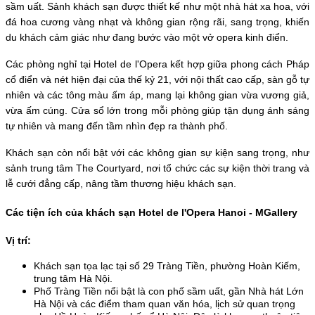
sầm uất. Sảnh khách sạn được thiết kế như một nhà hát xa hoa, với 
đá hoa cương vàng nhạt và không gian rộng rãi, sang trọng, khiến 
du khách cảm giác như đang bước vào một vở opera kinh điển.
Các phòng nghỉ tại Hotel de l'Opera kết hợp giữa phong cách Pháp 
cổ điển và nét hiện đại của thế kỷ 21, với nội thất cao cấp, sàn gỗ tự 
nhiên và các tông màu ấm áp, mang lại không gian vừa vương giả, 
vừa ấm cúng. Cửa sổ lớn trong mỗi phòng giúp tận dụng ánh sáng 
tự nhiên và mang đến tầm nhìn đẹp ra thành phố.
Khách sạn còn nổi bật với các không gian sự kiện sang trọng, như 
sảnh trung tâm The Courtyard, nơi tổ chức các sự kiện thời trang và 
lễ cưới đẳng cấp, nâng tầm thương hiệu khách sạn.
Các tiện ích của khách sạn Hotel de l'Opera Hanoi - MGallery
Vị trí:
Khách sạn tọa lạc tại số 29 Tràng Tiền, phường Hoàn Kiếm, 
trung tâm Hà Nội. 
Phố Tràng Tiền nổi bật là con phố sầm uất, gần Nhà hát Lớn 
Hà Nội và các điểm tham quan văn hóa, lịch sử quan trọng 