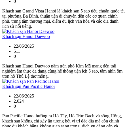
0
Khách sạn Grand Vista Hanoi là khách sạn 5 sao tiêu chuẩn quốc tế,
tại phường Ba Đình, thuận tiện di chuyển đến các cơ quan chính
phủ, trung tâm thương mại, điểm du lịch văn hóa và các địa danh
lịch sử nổi tiếng.
Khách sạn Hanoi Daewoo
22/06/2025
511
0
Khách sạn Hanoi Daewoo nằm trên phố Kim Mã mang đến trải
nghiệm ẩm thực đa dạng cùng hệ thống tiện ích 5 sao, tầm nhìn ôm
trọn hồ Thủ Lệ thơ mộng.
Khách sạn Pan Pacific Hanoi
22/06/2025
2,024
0
Pan Pacific Hanoi hướng ra Hồ Tây, Hồ Trúc Bạch và sông Hồng,
khách sạn không chỉ gây ấn tượng bởi vị trí đắc địa mà còn chinh
phục du khách bằng không gian sang trọng, dịch vụ đẳng cấp và