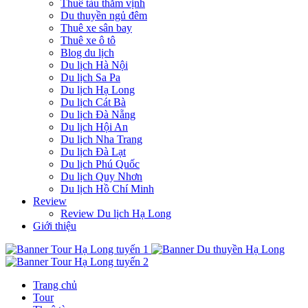
Thuê tàu thăm vịnh
Du thuyền ngủ đêm
Thuê xe sân bay
Thuê xe ô tô
Blog du lịch
Du lịch Hà Nội
Du lịch Sa Pa
Du lịch Hạ Long
Du lịch Cát Bà
Du lịch Đà Nẵng
Du lịch Hội An
Du lịch Nha Trang
Du lịch Đà Lạt
Du lịch Phú Quốc
Du lịch Quy Nhơn
Du lịch Hồ Chí Minh
Review
Review Du lịch Hạ Long
Giới thiệu
Trang chủ
Tour