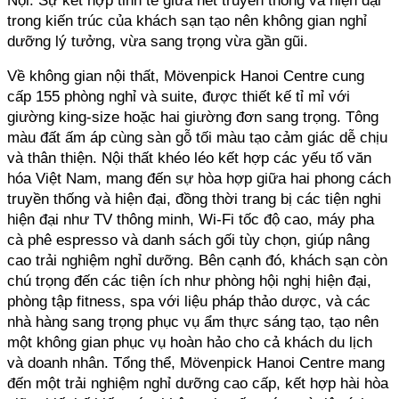
trong kiến trúc của khách sạn tạo nên không gian nghỉ 
dưỡng lý tưởng, vừa sang trọng vừa gần gũi.
Về không gian nội thất, Mövenpick Hanoi Centre cung 
cấp 155 phòng nghỉ và suite, được thiết kế tỉ mỉ với 
giường king-size hoặc hai giường đơn sang trọng. Tông 
màu đất ấm áp cùng sàn gỗ tối màu tạo cảm giác dễ chịu 
và thân thiện. Nội thất khéo léo kết hợp các yếu tố văn 
hóa Việt Nam, mang đến sự hòa hợp giữa hai phong cách 
truyền thống và hiện đại, đồng thời trang bị các tiện nghi 
hiện đại như TV thông minh, Wi-Fi tốc độ cao, máy pha 
cà phê espresso và danh sách gối tùy chọn, giúp nâng 
cao trải nghiệm nghỉ dưỡng. Bên cạnh đó, khách sạn còn 
chú trọng đến các tiện ích như phòng hội nghị hiện đại, 
phòng tập fitness, spa với liệu pháp thảo dược, và các 
nhà hàng sang trọng phục vụ ẩm thực sáng tạo, tạo nên 
một không gian phục vụ hoàn hảo cho cả khách du lịch 
và doanh nhân. Tổng thể, Mövenpick Hanoi Centre mang 
đến một trải nghiệm nghỉ dưỡng cao cấp, kết hợp hài hòa 