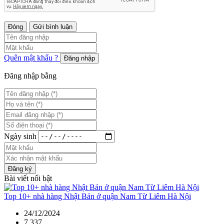
Đóng
Gửi bình luận
Quên mật khẩu ?
Đăng nhập
Đăng nhập bằng
Ngày sinh
Đăng ký
Bài viết nổi bật
Top 10+ nhà hàng Nhật Bản ở quận Nam Từ Liêm Hà Nội
24/12/2024
7,337