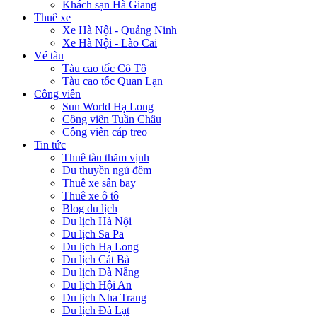
Khách sạn Hà Giang
Thuê xe
Xe Hà Nội - Quảng Ninh
Xe Hà Nội - Lào Cai
Vé tàu
Tàu cao tốc Cô Tô
Tàu cao tốc Quan Lạn
Công viên
Sun World Hạ Long
Công viên Tuần Châu
Công viên cáp treo
Tin tức
Thuê tàu thăm vịnh
Du thuyền ngủ đêm
Thuê xe sân bay
Thuê xe ô tô
Blog du lịch
Du lịch Hà Nội
Du lịch Sa Pa
Du lịch Hạ Long
Du lịch Cát Bà
Du lịch Đà Nẵng
Du lịch Hội An
Du lịch Nha Trang
Du lịch Đà Lạt