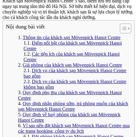
Khách sạn Mövenpick Hanoi Centre 5 sao, điểm lưu trú đẳng cấp
ngay tại trung tâm thủ đô Hà Nội. Sở hữu thiết kế hiện đại, dịch vụ
chuyên nghiệp và vị trí thuận lợi, khách sạn là sự lựa chọn lý tưởng
cho cả khách công tác lẫn du khách nghỉ dưỡng.
Nội dung bài viết
Thông tin của khách sạn Mövenpick Hanoi Centre
Điểm nổi bật của khách sạn Mövenpick Hanoi
Centre
Các tiện ích của khách sạn Mövenpick Hanoi
Centre
Giá phòng của khách sạn Mövenpick Hanoi Centre
Dịch vụ của khách sạn Mövenpick Hanoi Centre
bao gồm
Dịch vụ của khách sạn Mövenpick Hanoi Centre
không bao gồm
Quy định phụ thu của khách sạn Mövenpick Hanoi
Centre
Quy định nhận phòng sớm, trả phòng muộn của khách
sạn Mövenpick Hanoi Centre
Quy định về huỷ phòng của khách sạn Mövenpick
Hanoi Centre
Vì sao nên đặt khách sạn Mövenpick Hanoi Centre qua
các trang booking, công ty du lịch
Đặt phòng khách sạn Mövenpick Hanoi Centre