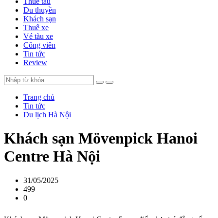
Thuê tàu
Du thuyền
Khách sạn
Thuê xe
Vé tàu xe
Công viên
Tin tức
Review
Trang chủ
Tin tức
Du lịch Hà Nội
Khách sạn Mövenpick Hanoi
Centre Hà Nội
31/05/2025
499
0