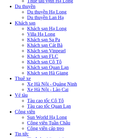
Thuê tàu vịnh Hạ Long
Du thuyền
Du thuyền Hạ Long
Du thuyền Lan Hạ
Khách sạn
Khách sạn Hạ Long
Villa Hạ Long
Khách sạn Sa Pa
Khách sạn Cát Bà
Khách sạn Vinpearl
Khách sạn FLC
Khách sạn Cô Tô
Khách sạn Quan Lạn
Khách sạn Hà Giang
Thuê xe
Xe Hà Nội - Quảng Ninh
Xe Hà Nội - Lào Cai
Vé tàu
Tàu cao tốc Cô Tô
Tàu cao tốc Quan Lạn
Công viên
Sun World Hạ Long
Công viên Tuần Châu
Công viên cáp treo
Tin tức