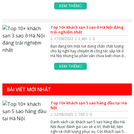
viết sau đây. Hãy cùng AZgo travel tìm hiểu về
top 10+ khách sạn 4 sao ở Hà Nội được lựa
XEM THÊM
chọn nhiều nhất năm 2022
Top 10+ khách sạn 3 sao ở Hà Nội đáng
trải nghiệm nhất
17/09/2022
2,461
0
Bạn đang tìm một nơi dừng chân chất lượng
cho kỳ nghỉ hay chuyến đi công tác sắp tới ở
Hà Nội nhưng lại phân vân chưa biết chọn ở
đâu thì tiện nghi. Tìm đặt một khách sạn 3 sao
ở Hà Nội vừa thoải mái và dễ dàng đi lại luôn
XEM THÊM
là thắc mắc của nhiều người khi du lịch tại đây.
Hãy cùng AZgo Travel khám phá top 10 khách
sạn giá cả phải chăng có chất lượng dịch vụ uy
tín tại Hà Nội.
BÀI VIẾT MỚI NHẤT
Top 10+ khách sạn 5 sao hàng đầu tại Hà
Nội
22/06/2025
760
0
Danh sách các khách sạn 5 sao hàng đầu Hà
Nội được đánh giá cao về vị trí, thiết kế, tiện
nghi và chất lượng phục vụ. Các khách sạn 5