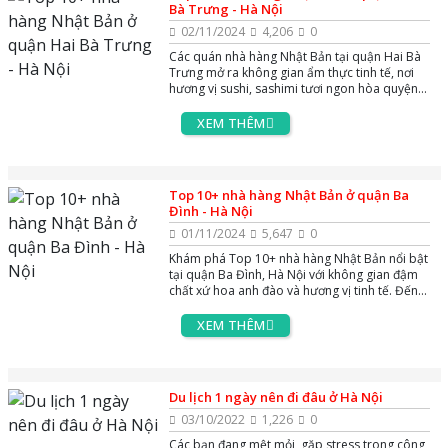
Bà Trưng - Hà Nội
02/11/2024
4,206
0
Các quán nhà hàng Nhật Bản tại quận Hai Bà
Trưng mở ra không gian ẩm thực tinh tế, nơi
hương vị sushi, sashimi tươi ngon hòa quyện
trong không gian đậm chất Nhật. Mỗi món ăn
là một trải nghiệm văn hóa, hoàn hảo cho
XEM THÊM
những cuộc gặp gỡ đầy ý nghĩa.
Top 10+ nhà hàng Nhật Bản ở quận Ba
Đình - Hà Nội
01/11/2024
5,647
0
Khám phá Top 10+ nhà hàng Nhật Bản nổi bật
tại quận Ba Đình, Hà Nội với không gian đậm
chất xứ hoa anh đào và hương vị tinh tế. Đến
đây, thực khách sẽ được trải nghiệm sự kết
hợp hài hòa giữa ẩm thực và văn hóa, phù hợp
XEM THÊM
cho các bữa tiệc gia đình, họp mặt bạn bè
hoặc tiếp đãi đối tác quan trọng.
Du lịch 1 ngày nên đi đâu ở Hà Nội
03/10/2022
1,226
0
Các bạn đang mệt mỏi, gặp stress trong công