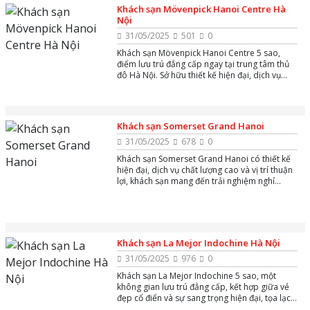
nghiệm dịch vụ chu đáo và các tiện nghi hiện
Khách sạn Mövenpick Hanoi Centre Hà
đại, đảm bảo mang lại những khoảnh khắc thư
Nội
thái và đáng nhớ.
31/05/2025
501
0
Khách sạn Mövenpick Hanoi Centre 5 sao,
điểm lưu trú đẳng cấp ngay tại trung tâm thủ
đô Hà Nội. Sở hữu thiết kế hiện đại, dịch vụ
chuyên nghiệp và vị trí thuận lợi, khách sạn là
sự lựa chọn lý tưởng cho cả khách công tác lẫn
du khách nghỉ dưỡng.
Khách sạn Somerset Grand Hanoi
31/05/2025
678
0
Khách sạn Somerset Grand Hanoi có thiết kế
hiện đại, dịch vụ chất lượng cao và vị trí thuận
lợi, khách sạn mang đến trải nghiệm nghỉ
dưỡng thoải mái, tiện nghi cho cả khách công
tác và du lịch.
Khách sạn La Mejor Indochine Hà Nội
31/05/2025
976
0
Khách sạn La Mejor Indochine 5 sao, một
không gian lưu trú đẳng cấp, kết hợp giữa vẻ
đẹp cổ điển và sự sang trọng hiện đại, tọa lạc
tại trung tâm thành phố, điểm đến lý tưởng