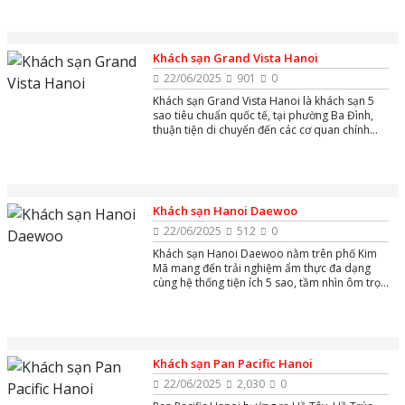
sao hàng đầu Hà Nội không chỉ là nơi nghỉ
dưỡng lý tưởng mà còn mang đến trải nghiệm
sống đẳng cấp, xứng tầm quốc tế cho cả du
khách trong nước và quốc tế
Khách sạn Grand Vista Hanoi
22/06/2025
901
0
Khách sạn Grand Vista Hanoi là khách sạn 5
sao tiêu chuẩn quốc tế, tại phường Ba Đình,
thuận tiện di chuyển đến các cơ quan chính
phủ, trung tâm thương mại, điểm du lịch văn
hóa và các địa danh lịch sử nổi tiếng.
Khách sạn Hanoi Daewoo
22/06/2025
512
0
Khách sạn Hanoi Daewoo nằm trên phố Kim
Mã mang đến trải nghiệm ẩm thực đa dạng
cùng hệ thống tiện ích 5 sao, tầm nhìn ôm trọn
hồ Thủ Lệ thơ mộng.
Khách sạn Pan Pacific Hanoi
22/06/2025
2,030
0