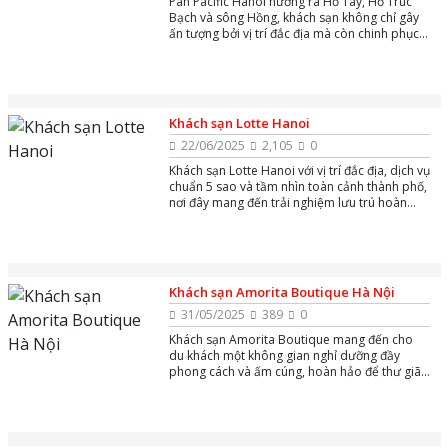
Pan Pacific Hanoi hướng ra Hồ Tây, Hồ Trúc
Bạch và sông Hồng, khách sạn không chỉ gây
ấn tượng bởi vị trí đắc địa mà còn chinh phục
du khách bằng không gian sang trọng, dịch vụ
đẳng cấp và những trải nghiệm ẩm thực tinh tế
từ nhà hàng quốc tế đến đặc sản Quảng Đông.
Khách sạn Lotte Hanoi
22/06/2025
2,105
0
Khách sạn Lotte Hanoi với vị trí đắc địa, dịch vụ
chuẩn 5 sao và tầm nhìn toàn cảnh thành phố,
nơi đây mang đến trải nghiệm lưu trú hoàn
hảo cho cả khách du lịch và doanh nhân.
Khách sạn Amorita Boutique Hà Nội
31/05/2025
389
0
Khách sạn Amorita Boutique mang đến cho
du khách một không gian nghỉ dưỡng đầy
phong cách và ấm cúng, hoàn hảo để thư giãn
và tận hưởng kỳ nghỉ. Với thiết kế độc đáo và
sự kết hợp giữa sự sang trọng và giản dị,
khách sạn tạo nên một bầu không khí dễ chịu,
gần gũi. Tại Amorita Boutique, bạn sẽ trải