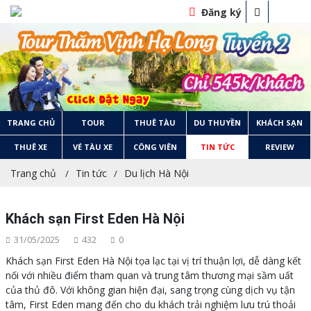
Đăng ký
TRANG CHỦ
TOUR
THUÊ TÀU
DU THUYỀN
KHÁCH SẠN
THUÊ XE
VÉ TÀU XE
CÔNG VIÊN
TIN TỨC
REVIEW
Trang chủ
Tin tức
Du lịch Hà Nội
Khách sạn First Eden Hà Nội
31/05/2025
432
0
Khách sạn First Eden Hà Nội tọa lạc tại vị trí thuận lợi, dễ dàng kết
nối với nhiều điểm tham quan và trung tâm thương mại sầm uất
của thủ đô. Với không gian hiện đại, sang trọng cùng dịch vụ tận
tâm, First Eden mang đến cho du khách trải nghiệm lưu trú thoải