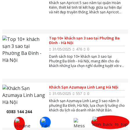
Khách sạn Apricot 5 sao nằm tại quận Hoàn
Kiếm, thiết kế tinh tế kết hợp giữa sự hiện đại
và nét đẹp truyền thống, khách sạn Apricot
không chỉ nổi bật bởi chất lượng dịch vụ mà
còn là điểm đến lý tưởng để khám phá văn hóa
thủ đô.
Top 10+ khách sạn 3 sao tại Phường Ba
Đình - Hà Nội
31/05/2025
476
0
Danh sách top 10+ khách sạn 3 sao tại
Phường Ba Đình - Hà Nội, mang đến cho du
khách những lựa chọn nghỉ dưỡng tuyệt vời với
dịch vụ chất lượng và vị trí thuận lợi.
Khách Sạn Azumaya Linh Lang Hà Nội
31/05/2025
557
0
Khách sạn Azumaya Linh Lang 3 sao nằm ở
phường Ba Đình, Hà Nội, lựa chọn lý tưởng cho
khách du lịch và doanh nhân Nhật Bản.
0383 144 244