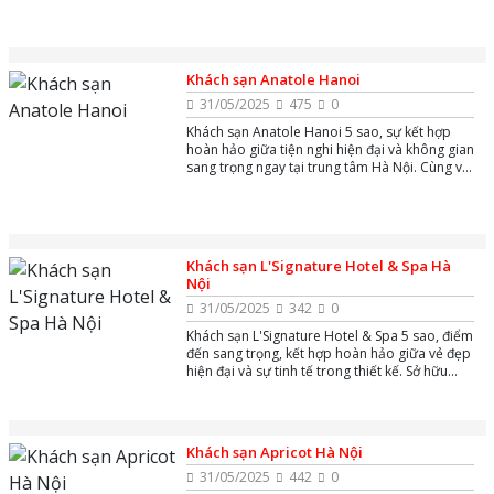
cho những ai tìm kiếm không gian yên bình và
sang trọng trong lòng thành phố.
Khách sạn Anatole Hanoi
31/05/2025
475
0
Khách sạn Anatole Hanoi 5 sao, sự kết hợp
hoàn hảo giữa tiện nghi hiện đại và không gian
sang trọng ngay tại trung tâm Hà Nội. Cùng với
thiết kế tinh tế, dịch vụ chuyên nghiệp và vị trí
đắc địa, khách sạn mang đến trải nghiệm lưu
trú tuyệt vời cho du khách.
Khách sạn L'Signature Hotel & Spa Hà
Nội
31/05/2025
342
0
Khách sạn L'Signature Hotel & Spa 5 sao, điểm
đến sang trọng, kết hợp hoàn hảo giữa vẻ đẹp
hiện đại và sự tinh tế trong thiết kế. Sở hữu
không gian nghỉ dưỡng đẳng cấp, cùng với
dịch vụ chuyên nghiệp và các tiện nghi cao
cấp.
Khách sạn Apricot Hà Nội
31/05/2025
442
0