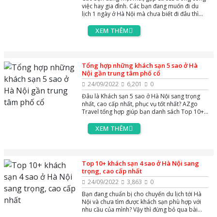
việc hay gia đình. Các bạn đang muốn đi du
lịch 1 ngày ở Hà Nội mà chưa biết đi đâu thì
bài viết này chính là đáp án mà các bạn muốn
tìm. Hãy theo dõi ngay nhé!
XEM THÊM
Tổng hợp những khách sạn 5 sao ở Hà
Nội gần trung tâm phố cổ
24/09/2022
6,201
0
Đâu là Khách sạn 5 sao ở Hà Nội sang trọng
nhất, cao cấp nhất, phục vụ tốt nhất? AZgo
Travel tổng hợp giúp bạn danh sách Top 10+
khách sạn ở Hà Nội được đánh giá tiêu chuẩn 5
sao, có nội thất tiện nghi, không gian sang
XEM THÊM
trọng bậc nhất.
Top 10+ khách sạn 4 sao ở Hà Nội sang
trọng, cao cấp nhất
24/09/2022
3,863
0
Bạn đang chuẩn bị cho chuyến du lịch tới Hà
Nội và chưa tìm được khách sạn phù hợp với
nhu cầu của mình? Vậy thì đừng bỏ qua bài