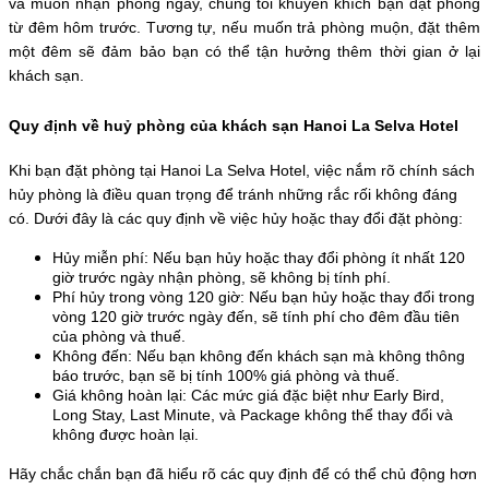
và muốn nhận phòng ngay, chúng tôi khuyến khích bạn đặt phòng 
từ đêm hôm trước. Tương tự, nếu muốn trả phòng muộn, đặt thêm 
một đêm sẽ đảm bảo bạn có thể tận hưởng thêm thời gian ở lại 
khách sạn.
Quy định về huỷ phòng của khách sạn Hanoi La Selva Hotel
Khi bạn đặt phòng tại Hanoi La Selva Hotel, việc nắm rõ chính sách 
hủy phòng là điều quan trọng để tránh những rắc rối không đáng 
có. Dưới đây là các quy định về việc hủy hoặc thay đổi đặt phòng:
Hủy miễn phí: Nếu bạn hủy hoặc thay đổi phòng ít nhất 120 
giờ trước ngày nhận phòng, sẽ không bị tính phí.
Phí hủy trong vòng 120 giờ: Nếu bạn hủy hoặc thay đổi trong 
vòng 120 giờ trước ngày đến, sẽ tính phí cho đêm đầu tiên 
của phòng và thuế.
Không đến: Nếu bạn không đến khách sạn mà không thông 
báo trước, bạn sẽ bị tính 100% giá phòng và thuế.
Giá không hoàn lại: Các mức giá đặc biệt như Early Bird, 
Long Stay, Last Minute, và Package không thể thay đổi và 
không được hoàn lại.
Hãy chắc chắn bạn đã hiểu rõ các quy định để có thể chủ động hơn 