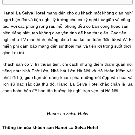
Hanoi La Selva Hotel 
mang đến cho du khách một không gian nghỉ 
ngơi hiện đại và tiện nghi, lý tưởng cho cả kỳ nghỉ thư giãn và công 
tác. Với các phòng rộng rãi, mỗi phòng đều có ban công hoặc sân 
hiên riêng biệt, tạo không gian yên tĩnh để bạn thư giãn. Các tiện 
nghi như TV màn hình phẳng, điều hòa, két an toàn điện tử và Wi-Fi 
miễn phí đảm bảo mang đến sự thoải mái và tiện lợi trong suốt thời 
gian lưu trú.
Khách sạn có vị trí thuận tiện, chỉ cách những điểm tham quan nổi 
tiếng như Nhà Thờ Lớn, Nhà hát Lớn Hà Nội và Hồ Hoàn Kiếm vài 
phút đi bộ, giúp bạn dễ dàng khám phá những nét đẹp văn hóa và 
lịch sử đặc sắc của thủ đô. Hanoi La Selva Hotel chắc chắn là lựa 
chọn hoàn hảo để bạn tận hưởng kỳ nghỉ trọn vẹn tại Hà Nội.
Hanoi La Selva Hotel
Thông tin của khách sạn Hanoi La Selva Hotel