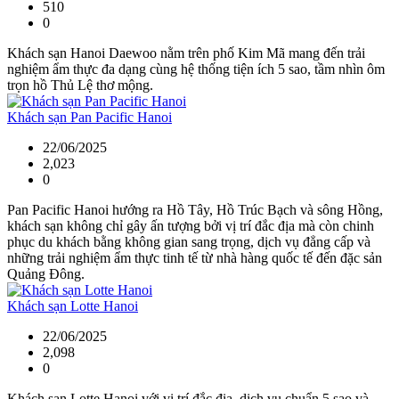
510
0
Khách sạn Hanoi Daewoo nằm trên phố Kim Mã mang đến trải
nghiệm ẩm thực đa dạng cùng hệ thống tiện ích 5 sao, tầm nhìn ôm
trọn hồ Thủ Lệ thơ mộng.
Khách sạn Pan Pacific Hanoi
22/06/2025
2,023
0
Pan Pacific Hanoi hướng ra Hồ Tây, Hồ Trúc Bạch và sông Hồng,
khách sạn không chỉ gây ấn tượng bởi vị trí đắc địa mà còn chinh
phục du khách bằng không gian sang trọng, dịch vụ đẳng cấp và
những trải nghiệm ẩm thực tinh tế từ nhà hàng quốc tế đến đặc sản
Quảng Đông.
Khách sạn Lotte Hanoi
22/06/2025
2,098
0
Khách sạn Lotte Hanoi với vị trí đắc địa, dịch vụ chuẩn 5 sao và