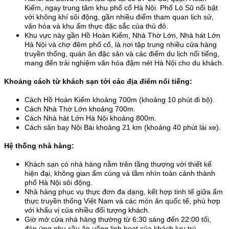
Kiếm, ngay trung tâm khu phố cổ Hà Nội. Phố Lò Sũ nổi bật 
với không khí sôi động, gần nhiều điểm tham quan lịch sử, 
văn hóa và khu ẩm thực đặc sắc của thủ đô.
Khu vực này gần Hồ Hoàn Kiếm, Nhà Thờ Lớn, Nhà hát Lớn 
Hà Nội và chợ đêm phố cổ, là nơi tập trung nhiều cửa hàng 
truyền thống, quán ăn đặc sản và các điểm du lịch nổi tiếng, 
mang đến trải nghiệm văn hóa đậm nét Hà Nội cho du khách.
Khoảng cách từ khách sạn tới các địa điểm nổi tiếng:
Cách Hồ Hoàn Kiếm khoảng 700m (khoảng 10 phút đi bộ). 
Cách Nhà Thờ Lớn khoảng 700m. 
Cách Nhà hát Lớn Hà Nội khoảng 800m. 
Cách sân bay Nội Bài khoảng 21 km (khoảng 40 phút lái xe).
Hệ thống nhà hàng:
Khách sạn có nhà hàng nằm trên tầng thượng với thiết kế 
hiện đại, không gian ấm cúng và tầm nhìn toàn cảnh thành 
phố Hà Nội sôi động.
Nhà hàng phục vụ thực đơn đa dạng, kết hợp tinh tế giữa ẩm 
thực truyền thống Việt Nam và các món ăn quốc tế, phù hợp 
với khẩu vị của nhiều đối tượng khách.
Giờ mở cửa nhà hàng thường từ 6:30 sáng đến 22:00 tối, 
đáp ứng nhu cầu ăn uống linh hoạt của khách lưu trú.