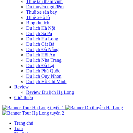
Thuê tàu thăm vịnh
Du thuyền ngủ đêm
Thuê xe sân bay
Thuê xe ô tô
Blog du lịch
Du lịch Hà Nội
Du lịch Sa Pa
Du lịch Hạ Long
Du lịch Cát Bà
Du lịch Đà Nẵng
Du lịch Hội An
Du lịch Nha Trang
Du lịch Đà Lạt
Du lịch Phú Quốc
Du lịch Quy Nhơn
Du lịch Hồ Chí Minh
Review
Review Du lịch Hạ Long
Giới thiệu
Trang chủ
Tour