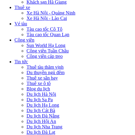
Khách sạn Hà Giang
Thuê xe
Xe Hà Nội - Quảng Ninh
Xe Hà Nội - Lào Cai
Vé tàu
Tàu cao tốc Cô Tô
Tàu cao tốc Quan Lạn
Công viên
Sun World Hạ Long
Công viên Tuần Châu
Công viên cáp treo
Tin tức
Thuê tàu thăm vịnh
Du thuyền ngủ đêm
Thuê xe sân bay
Thuê xe ô tô
Blog du lịch
Du lịch Hà Nội
Du lịch Sa Pa
Du lịch Hạ Long
Du lịch Cát Bà
Du lịch Đà Nẵng
Du lịch Hội An
Du lịch Nha Trang
Du lịch Đà Lạt