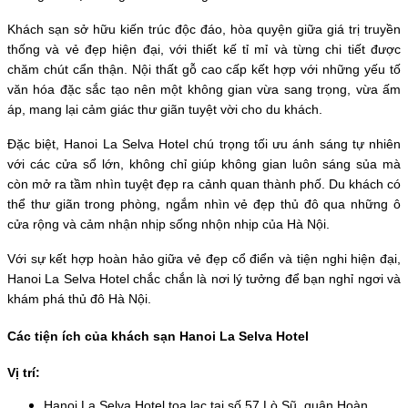
Khách sạn sở hữu kiến trúc độc đáo, hòa quyện giữa giá trị truyền 
thống và vẻ đẹp hiện đại, với thiết kế tỉ mỉ và từng chi tiết được 
chăm chút cẩn thận. Nội thất gỗ cao cấp kết hợp với những yếu tố 
văn hóa đặc sắc tạo nên một không gian vừa sang trọng, vừa ấm 
áp, mang lại cảm giác thư giãn tuyệt vời cho du khách.
Đặc biệt, Hanoi La Selva Hotel chú trọng tối ưu ánh sáng tự nhiên 
với các cửa sổ lớn, không chỉ giúp không gian luôn sáng sủa mà 
còn mở ra tầm nhìn tuyệt đẹp ra cảnh quan thành phố. Du khách có 
thể thư giãn trong phòng, ngắm nhìn vẻ đẹp thủ đô qua những ô 
cửa rộng và cảm nhận nhịp sống nhộn nhịp của Hà Nội.
Với sự kết hợp hoàn hảo giữa vẻ đẹp cổ điển và tiện nghi hiện đại, 
Hanoi La Selva Hotel chắc chắn là nơi lý tưởng để bạn nghỉ ngơi và 
khám phá thủ đô Hà Nội.
Các tiện ích của khách sạn Hanoi La Selva Hotel
Vị trí:
Hanoi La Selva Hotel tọa lạc tại số 57 Lò Sũ, quận Hoàn 