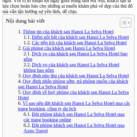
nghỉ. Với vị trí thuận lợi ngay giữa trung tâm Hà Nội, khách sạn là
lựa chọn hoàn hảo cho những ai muốn khám phá vẻ đẹp của thủ đô
mà vẫn tận hưởng sự yên tĩnh, dễ chịu.
Nội dung bài viết
Thông tin của khách sạn Hanoi La Selva Hotel
Điểm nổi bật của khách sạn Hanoi La Selva Hotel
Các tiện ích của khách sạn Hanoi La Selva Hotel
Giá phòng của khách sạn Hanoi La Selva Hotel
Dịch vụ của khách sạn Hanoi La Selva Hotel bao
gồm
Dịch vụ của khách sạn Hanoi La Selva Hotel
không bao gồm
Quy định phụ thu của khách sạn Hanoi La Selva Hotel
Quy định nhận phòng sớm, trả phòng muộn của khách
sạn Hanoi La Selva Hotel
Quy định về huỷ phòng của khách sạn Hanoi La Selva
Hotel
Vì sao nên đặt khách sạn Hanoi La Selva Hotel qua các
trang booking, công ty du lịch
Đặt phòng khách sạn Hanoi La Selva Hotel qua
các trang booking online
Đặt phòng khách sạn Hanoi La Selva Hotel qua
Azgo Travel