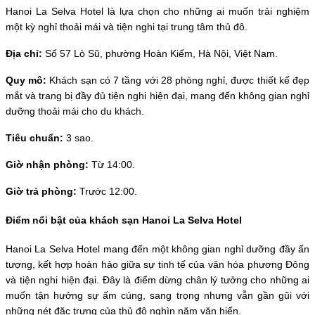
Hanoi La Selva Hotel là lựa chọn cho những ai muốn trải nghiệm 
một kỳ nghỉ thoải mái và tiện nghi tại trung tâm thủ đô.
Địa chỉ: 
Số 57 Lò Sũ, phường Hoàn Kiếm, Hà Nội, Việt Nam.
Quy mô: 
Khách sạn có 7 tầng với 28 phòng nghỉ, được thiết kế đẹp 
mắt và trang bị đầy đủ tiện nghi hiện đại, mang đến không gian nghỉ 
dưỡng thoải mái cho du khách.
Tiêu chuẩn:
 3 sao.
Giờ nhận phòng: 
Từ 14:00.
Giờ trả phòng: 
Trước 12:00.
Điểm nổi bật của khách sạn Hanoi La Selva Hotel
Hanoi La Selva Hotel mang đến một không gian nghỉ dưỡng đầy ấn 
tượng, kết hợp hoàn hảo giữa sự tinh tế của văn hóa phương Đông 
và tiện nghi hiện đại. Đây là điểm dừng chân lý tưởng cho những ai 
muốn tận hưởng sự ấm cúng, sang trọng nhưng vẫn gần gũi với 
những nét đặc trưng của thủ đô nghìn năm văn hiến.