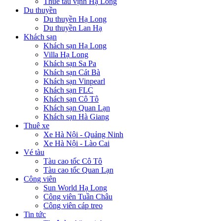
Thuê tàu vịnh Hạ Long
Du thuyền
Du thuyền Hạ Long
Du thuyền Lan Hạ
Khách sạn
Khách sạn Hạ Long
Villa Hạ Long
Khách sạn Sa Pa
Khách sạn Cát Bà
Khách sạn Vinpearl
Khách sạn FLC
Khách sạn Cô Tô
Khách sạn Quan Lạn
Khách sạn Hà Giang
Thuê xe
Xe Hà Nội - Quảng Ninh
Xe Hà Nội - Lào Cai
Vé tàu
Tàu cao tốc Cô Tô
Tàu cao tốc Quan Lạn
Công viên
Sun World Hạ Long
Công viên Tuần Châu
Công viên cáp treo
Tin tức