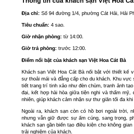
Thông tin của khách sạn Việt Hoa Cá
Địa chỉ: 
Số 94 đường 1/4, phường Cát Hải, Hải P
Tiêu chuẩn:
 4 sao.
Giờ nhận phòng: 
từ 14:00.
Giờ trả phòng: 
trước 12:00.
Điểm nổi bật của khách sạn Việt Hoa Cát Bà
Khách sạn Việt Hoa Cát Bà nổi bật với thiết kế
sự thoải mái và đẳng cấp cho du khách. Khu vực sả
tiết trang trí tinh xảo như đèn chùm, tranh ảnh tạ
đại, kết hợp hài hòa giữa tiện nghi và thẩm mỹ,
nhiên, giúp khách cảm nhận sự thư giãn tối đa khi l
Ngoài ra, khách sạn còn có hồ bơi ngoài trời, n
nhưng vẫn giữ được sự ấm cúng, sang trọng, phù
khách sạn gần biển tạo điều kiện cho không gian 
trải nghiệm của khách.