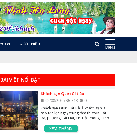
EVIEW
GIỚI THIỆU
BÀI VIẾT NỔI BẬT
Khách sạn Quiri Cát Bà
02/08/2025
313
0
Khách sạn Quiri Cát Bà là khách sạn 3
sao tọa lạc ngay trung tâm thị trấn Cát
Bà, phường Cát Hải, TP. Hải Phòng – một
trong những điểm đến nổi bật của du lịch
miền Bắc.
XEM THÊM