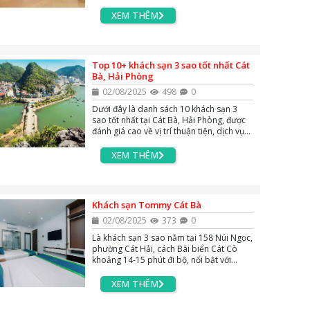
dạng, nhiều phòng có ban công hướng ra
vịnh Lan Hạ, chỉ cách bãi tắm Cát Cò 1 và
XEM THÊM
Cát Cò 3 trong vài phút đi bộ.
Top 10+ khách sạn 3 sao tốt nhất Cát
Bà, Hải Phòng
02/08/2025
498
0
Dưới đây là danh sách 10 khách sạn 3
sao tốt nhất tại Cát Bà, Hải Phòng, được
đánh giá cao về vị trí thuận tiện, dịch vụ
chất lượng và giá cả hợp lý, phù hợp cho
cả gia đình và nhóm bạn.
XEM THÊM
Khách sạn Tommy Cát Bà
02/08/2025
373
0
Là khách sạn 3 sao nằm tại 158 Núi Ngọc,
phường Cát Hải, cách Bãi biển Cát Cò
khoảng 14-15 phút đi bộ, nổi bật với
không gian sạch sẽ, phòng rộng rãi hiện
đại và dịch vụ thân thiện.
XEM THÊM