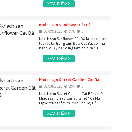
cho khách tham quan các điểm du lịch
XEM THÊM
nổi tiếng trên đảo.
Khách sạn Sunflower Cát Bà
02/08/2025
379
0
Khách sạn Sunflower Cát Bà là khách sạn
tọa lạc tại trung tâm Đảo Cát Bà, có nhà
hàng, quầy bar cùng tầm nhìn ra núi,
cách Bãi biển Cát Cò 2 khoảng 13 phút đi
bộ và gần nhiều điểm du lịch nổi bật như
XEM THÊM
Cannon Fort.
Khách sạn Secret Garden Cát Bà
02/08/2025
294
0
Khách sạn Secret Garden Cát Bà là một
khách sạn 3 sao tọa lạc tại số 169 Núi
Ngọc, trung tâm thị trấn Cát Bà, Hải
Phòng.Với vị trí thuận lợi, khách sạn gần
Bãi biển Cát Cò, chợ Cát Bà, bến tàu cao
XEM THÊM
tốc, Pháo đài Thần Công, Vịnh Lan Hạ và
Vườn quốc gia Cát Bà.