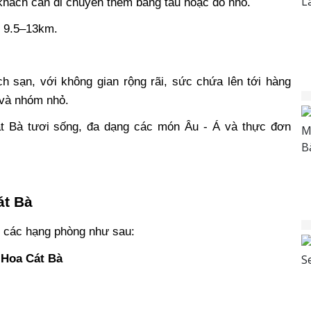
hách cần di chuyển thêm bằng tàu hoặc đò nhỏ.
g 9.5–13km.
 sạn, với không gian rộng rãi, sức chứa lên tới hàng 
 và nhóm nhỏ.
 Bà tươi sống, đa dạng các món Âu - Á và thực đơn 
át Bà
i các hạng phòng như sau:
 Hoa Cát Bà