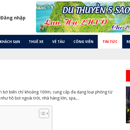
 Đăng nhập
KHÁCH SẠN
THUÊ XE
VÉ TÀU
CÔNG VIÊN
TIN TỨC
R
ách bờ biển chỉ khoảng 100m, cung cấp đa dạng loại phòng từ
hư hồ bơi ngoài trời, nhà hàng lớn, spa,...