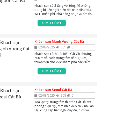
Khách sạn có 3 tầng với tổng 49 phòng,
trang bị tiện nghi hiện đại như điều hòa,
Wi-Fi miễn phí, nhà hàng phục vụ ẩm thực
đa dạng, lễ tân 24 giờ,...
XEM THÊM
Khách sạn Mạnh Vương Cát Bà
02/08/2025
301
0
Khách sạn cách bãi biển Cát Cò khoảng
600 m và cách trung tâm đảo 1,1km,
thuận tiện cho việc khám phá các điểm
du lịch nổi tiếng trên đảo.
XEM THÊM
Khách sạn Seoul Cát Bà
02/08/2025
268
0
Tọa lạc tại trung tâm thị trấn Cát Bà, với
phòng hiện đại, tầm nhìn đẹp ra Vịnh Lan
Hạ, cung cấp tiện nghi đầy đủ, dịch vụ
nhà hàng và hỗ trợ tour du lịch, thuận tiện