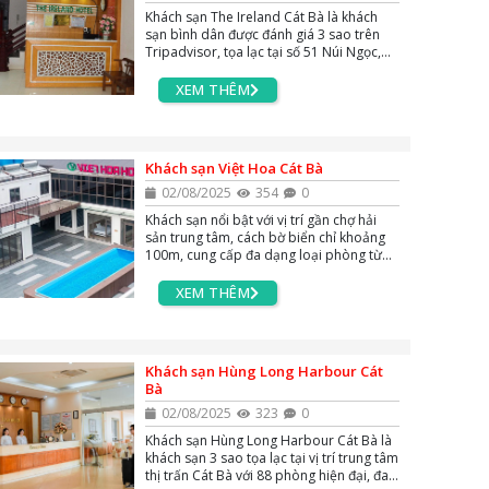
Khách sạn The Ireland Cát Bà là khách
sạn bình dân được đánh giá 3 sao trên
Tripadvisor, tọa lạc tại số 51 Núi Ngọc,
trung tâm thị trấn Cát Bà. Vị trí thuận tiện
gần Vịnh Lan Hạ, đảo Khỉ và chợ trung
XEM THÊM
tâm, thích hợp cho du khách khám phá
đảo.
Khách sạn Việt Hoa Cát Bà
02/08/2025
354
0
Khách sạn nổi bật với vị trí gần chợ hải
sản trung tâm, cách bờ biển chỉ khoảng
100m, cung cấp đa dạng loại phòng từ
phòng nghỉ cao cấp đến căn hộ tiện nghi
cùng các tiện ích như hồ bơi ngoài trời,
XEM THÊM
nhà hàng lớn, spa,...
Khách sạn Hùng Long Harbour Cát
Bà
02/08/2025
323
0
Khách sạn Hùng Long Harbour Cát Bà là
khách sạn 3 sao tọa lạc tại vị trí trung tâm
thị trấn Cát Bà với 88 phòng hiện đại, đa