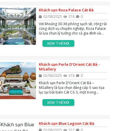
Khách sạn Roza Palace Cát Bà
02/08/2025
318
0
Với khoảng 30-36 phòng sạch sẽ, rộng rãi
cùng dịch vụ chuyên nghiệp, Roza Palace
là lựa chọn lý tưởng cho cả gia đình và
cặp đôi khi khám phá đảo Cát Bà.
XEM THÊM
Khách sạn Perle D’Orient Cát Bà -
MGallery
02/08/2025
318
0
Khách sạn Perle D’Orient Cát Bà –
MGallery là lựa chọn đẳng cấp 5 sao tọa
lạc tại bãi biển Cát Cò 3, một trong
những bãi biển đẹp nhất trên đảo Cát Bà.
XEM THÊM
Khách sạn Blue Lagoon Cát Bà
02/08/2025
312
0