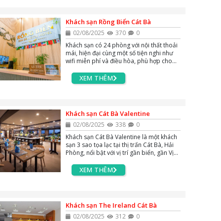
Khách sạn Rồng Biển Cát Bà
02/08/2025
370
0
Khách sạn có 24 phòng với nội thất thoải
mái, hiện đại cùng một số tiện nghi như
wifi miễn phí và điều hòa, phù hợp cho
du khách tìm kiếm chỗ nghỉ tiện nghi, dễ
chịu khi tham quan đảo Cát Bà.
XEM THÊM
Khách sạn Cát Bà Valentine
02/08/2025
338
0
Khách sạn Cát Bà Valentine là một khách
sạn 3 sao tọa lạc tại thị trấn Cát Bà, Hải
Phòng, nổi bật với vị trí gần biển, gần Vịnh
Lan Hạ và các điểm tham quan như Vườn
quốc gia Cát Bà,...
XEM THÊM
Khách sạn The Ireland Cát Bà
02/08/2025
312
0