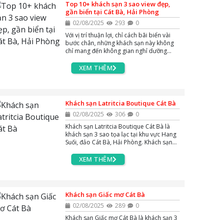
Top 10+ khách sạn 3 sao view đẹp,
gần biển tại Cát Bà, Hải Phòng
02/08/2025
293
0
Với vị trí thuận lợi, chỉ cách bãi biển vài
bước chân, những khách sạn này không
chỉ mang đến không gian nghỉ dưỡng
thoải mái mà còn giúp bạn dễ dàng tận
hưởng cảnh biển xanh mát và không khí
XEM THÊM
trong lành. Hãy cùng khám phá top 10+
khách sạn 3 sao gần biển tại Cát Bà để có
một kỳ nghỉ thật trọn vẹn.
Khách sạn Latritcia Boutique Cát Bà
02/08/2025
306
0
Khách sạn Latritcia Boutique Cát Bà là
khách sạn 3 sao tọa lạc tại khu vực Hang
Suối, đảo Cát Bà, Hải Phòng. Khách sạn
nổi bật với thiết kế sang trọng, không gian
nghỉ dưỡng hiện đại, mang đến sự thoải
XEM THÊM
mái đẳng cấp cho du khách.
Khách sạn Giấc mơ Cát Bà
02/08/2025
289
0
Khách sạn Giấc mơ Cát Bà là khách sạn 3