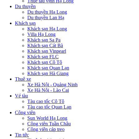
Thuê tàu vịnh Hạ Long
Du thuyền
Du thuyền Hạ Long
Du thuyền Lan Hạ
Khách sạn
Khách sạn Hạ Long
Villa Hạ Long
Khách sạn Sa Pa
Khách sạn Cát Bà
Khách sạn Vinpearl
Khách sạn FLC
Khách sạn Cô Tô
Khách sạn Quan Lạn
Khách sạn Hà Giang
Thuê xe
Xe Hà Nội - Quảng Ninh
Xe Hà Nội - Lào Cai
Vé tàu
Tàu cao tốc Cô Tô
Tàu cao tốc Quan Lạn
Công viên
Sun World Hạ Long
Công viên Tuần Châu
Công viên cáp treo
Tin tức