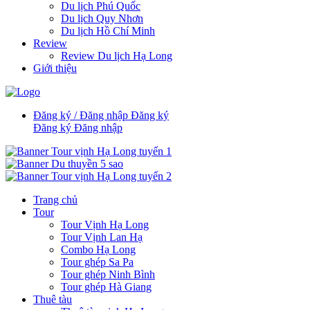
Du lịch Phú Quốc
Du lịch Quy Nhơn
Du lịch Hồ Chí Minh
Review
Review Du lịch Hạ Long
Giới thiệu
Đăng ký / Đăng nhập
Đăng ký
Đăng ký
Đăng nhập
Trang chủ
Tour
Tour Vịnh Hạ Long
Tour Vịnh Lan Hạ
Combo Hạ Long
Tour ghép Sa Pa
Tour ghép Ninh Bình
Tour ghép Hà Giang
Thuê tàu