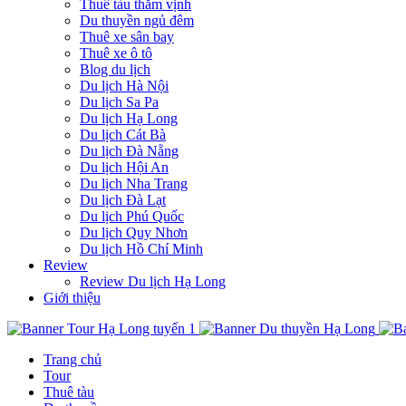
Thuê tàu thăm vịnh
Du thuyền ngủ đêm
Thuê xe sân bay
Thuê xe ô tô
Blog du lịch
Du lịch Hà Nội
Du lịch Sa Pa
Du lịch Hạ Long
Du lịch Cát Bà
Du lịch Đà Nẵng
Du lịch Hội An
Du lịch Nha Trang
Du lịch Đà Lạt
Du lịch Phú Quốc
Du lịch Quy Nhơn
Du lịch Hồ Chí Minh
Review
Review Du lịch Hạ Long
Giới thiệu
Trang chủ
Tour
Thuê tàu