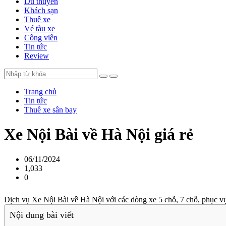
Du thuyền
Khách sạn
Thuê xe
Vé tàu xe
Công viên
Tin tức
Review
Trang chủ
Tin tức
Thuê xe sân bay
Xe Nội Bài về Hà Nội giá rẻ
06/11/2024
1,033
0
Dịch vụ Xe Nội Bài về Hà Nội với các dòng xe 5 chỗ, 7 chỗ, phục vụ 
Nội dung bài viết