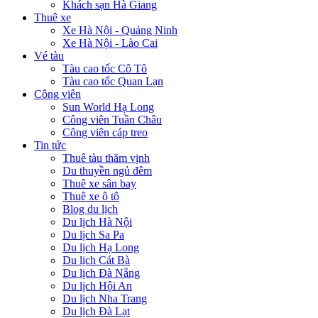
Khách sạn Hà Giang
Thuê xe
Xe Hà Nội - Quảng Ninh
Xe Hà Nội - Lào Cai
Vé tàu
Tàu cao tốc Cô Tô
Tàu cao tốc Quan Lạn
Công viên
Sun World Hạ Long
Công viên Tuần Châu
Công viên cáp treo
Tin tức
Thuê tàu thăm vịnh
Du thuyền ngủ đêm
Thuê xe sân bay
Thuê xe ô tô
Blog du lịch
Du lịch Hà Nội
Du lịch Sa Pa
Du lịch Hạ Long
Du lịch Cát Bà
Du lịch Đà Nẵng
Du lịch Hội An
Du lịch Nha Trang
Du lịch Đà Lạt