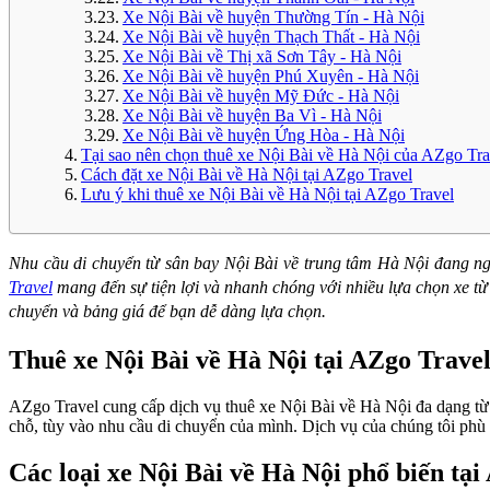
Xe Nội Bài về huyện Thường Tín - Hà Nội
Xe Nội Bài về huyện Thạch Thất - Hà Nội
Xe Nội Bài về Thị xã Sơn Tây - Hà Nội
Xe Nội Bài về huyện Phú Xuyên - Hà Nội
Xe Nội Bài về huyện Mỹ Đức - Hà Nội
Xe Nội Bài về huyện Ba Vì - Hà Nội
Xe Nội Bài về huyện Ứng Hòa - Hà Nội
Tại sao nên chọn thuê xe Nội Bài về Hà Nội của AZgo Tra
Cách đặt xe Nội Bài về Hà Nội tại AZgo Travel
Lưu ý khi thuê xe Nội Bài về Hà Nội tại AZgo Travel
Nhu cầu di chuyển từ sân bay Nội Bài về trung tâm Hà Nội đang ngà
Travel
mang đến sự tiện lợi và nhanh chóng với nhiều lựa chọn xe từ 5 
chuyển và bảng giá để bạn dễ dàng lựa chọn.
Thuê xe Nội Bài về Hà Nội tại AZgo Travel
AZgo Travel cung cấp dịch vụ thuê xe Nội Bài về Hà Nội đa dạng từ 5
chỗ, tùy vào nhu cầu di chuyển của mình. Dịch vụ của chúng tôi phù
Các loại xe Nội Bài về Hà Nội phổ biến tạ