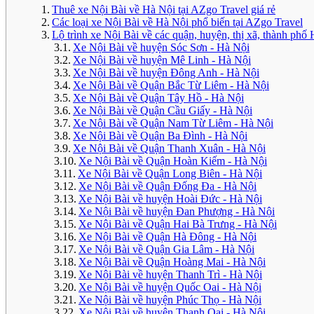
Thuê xe Nội Bài về Hà Nội tại AZgo Travel giá rẻ
Các loại xe Nội Bài về Hà Nội phổ biến tại AZgo Travel
Lộ trình xe Nội Bài về các quận, huyện, thị xã, thành phố
Xe Nội Bài về huyện Sóc Sơn - Hà Nội
Xe Nội Bài về huyện Mê Linh - Hà Nội
Xe Nội Bài về huyện Đông Anh - Hà Nội
Xe Nội Bài về Quận Bắc Từ Liêm - Hà Nội
Xe Nội Bài về Quận Tây Hồ - Hà Nội
Xe Nội Bài về Quận Cầu Giấy - Hà Nội
Xe Nội Bài về Quận Nam Từ Liêm - Hà Nội
Xe Nội Bài về Quận Ba Đình - Hà Nội
Xe Nội Bài về Quận Thanh Xuân - Hà Nội
Xe Nội Bài về Quận Hoàn Kiếm - Hà Nội
Xe Nội Bài về Quận Long Biên - Hà Nội
Xe Nội Bài về Quận Đống Đa - Hà Nội
Xe Nội Bài về huyện Hoài Đức - Hà Nội
Xe Nội Bài về huyện Đan Phượng - Hà Nội
Xe Nội Bài về Quận Hai Bà Trưng - Hà Nội
Xe Nội Bài về Quận Hà Đông - Hà Nội
Xe Nội Bài về Quận Gia Lâm - Hà Nội
Xe Nội Bài về Quận Hoàng Mai - Hà Nội
Xe Nội Bài về huyện Thanh Trì - Hà Nội
Xe Nội Bài về huyện Quốc Oai - Hà Nội
Xe Nội Bài về huyện Phúc Thọ - Hà Nội
Xe Nội Bài về huyện Thanh Oai - Hà Nội