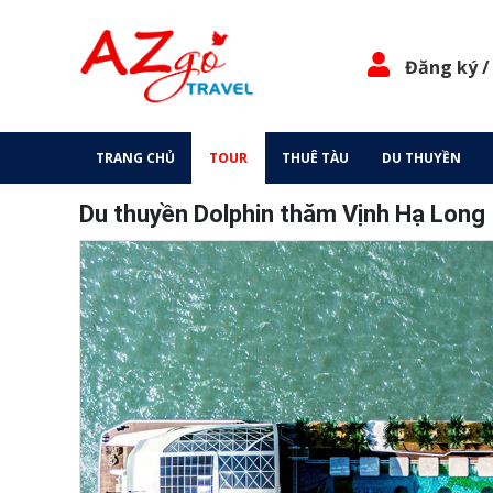
Đăng ký /
TRANG CHỦ
TOUR
THUÊ TÀU
DU THUYỀN
Du thuyền Dolphin thăm Vịnh Hạ Long