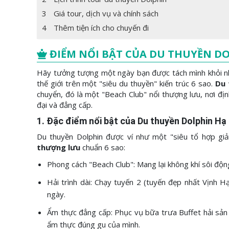
3
Giá tour, dịch vụ và chính sách
4
Thêm tiện ích cho chuyến đi
ĐIỂM NỔI BẬT CỦA DU THUYỀN D
Hãy tưởng tượng một ngày bạn được tách mình khỏi nhữ
thế giới trên một "siêu du thuyền" kiến trúc 6 sao.
Du 
chuyển, đó là một "Beach Club" nổi thượng lưu, nơi đị
đại và đẳng cấp.
1. Đặc điểm nổi bật của Du thuyền Dolphin Hạ
Du thuyền Dolphin được ví như một "siêu tổ hợp giải
thượng lưu
chuẩn 6 sao:
Phong cách "Beach Club": Mang lại không khí sôi động
Hải trình dài:
Chạy tuyến 2 (tuyến đẹp nhất Vịnh Hạ 
ngày.
Ẩm thực đẳng cấp:
Phục vụ bữa trưa Buffet hải sản
ẩm thực đúng gu của mình.