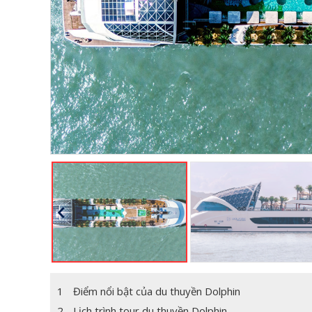
1
Điểm nổi bật của du thuyền Dolphin
2
Lịch trình tour du thuyền Dolphin