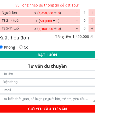
Vui lòng nhập đủ thông tin để đặt Tour
-
+
x (
+
)
Người lớn
1,450,000
0
-
+
x (
+
)
TE 2 - 4 tuổi
500,000
0
-
+
x (
+
)
TE 5-11 tuổi
1,100,000
0
1,450,000
Tổng tiền
đ
Xuất hóa đơn
Không
Có
ĐẶT LUÔN
Tư vấn du thuyền
GỬI YÊU CẦU TƯ VẤN