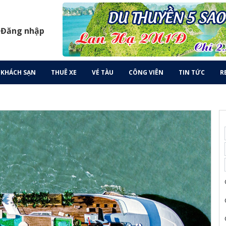
 Đăng nhập
KHÁCH SẠN
THUÊ XE
VÉ TÀU
CÔNG VIÊN
TIN TỨC
R