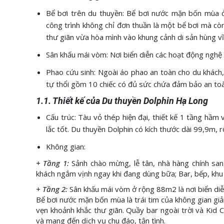
Bể bơi trên du thuyền:
Bể bơi nước mặn bốn mùa ở 
công trình không chỉ đơn thuần là một bể bơi mà còn l
thư giãn vừa hòa mình vào khung cảnh di sản hùng v
Sân khấu mái vòm: Nơi biển diễn các hoạt động nghệ 
Phao cứu sinh:
Ngoài áo phao an toàn cho du khách,
tự thổi gồm 10 chiếc có đủ sức chứa đảm bảo an toà
1.1. Thiết kế của Du thuyền Dolphin Hạ Long
Cấu trúc: Tàu vỏ thép hiện đại, thiết kế 1 tầng hầm
lắc tốt. Du thuyền Dolphin có kích thước dài 99,9m, 
Không gian:
+ Tầng 1:
Sảnh chào mừng, lễ tân, nhà hàng chính san
khách ngắm vịnh ngay khi đang dùng bữa; Bar, bếp, khu 
+ Tầng 2:
Sân khấu mái vòm ở rộng 88m2 là nơi biển diễ
Bể bơi nước mặn bốn mùa là trái tim của không gian giải
vẹn khoảnh khắc thư giãn. Quầy bar ngoài trời và Kid
và mang đến dịch vụ chu đáo, tận tình.