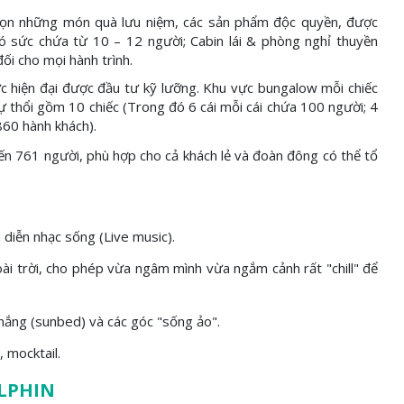
chọn những món quà lưu niệm, các sản phẩm độc quyền, được
ó sức chứa từ 10 – 12 người; Cabin lái & phòng nghỉ thuyền
ối cho mọi hành trình.
c hiện đại được đầu tư kỹ lưỡng. Khu vực bungalow mỗi chiếc
ự thổi gồm 10 chiếc (Trong đó 6 cái mỗi cái chứa 100 người; 4
860 hành khách).
đến 761 người, phù hợp cho cả khách lẻ và đoàn đông có thể tổ
 diễn nhạc sống (Live music).
ài trời, cho phép vừa ngâm mình vừa ngắm cảnh rất "chill" để
 nắng (sunbed) và các góc "sống ảo".
 mocktail.
LPHIN