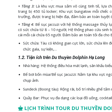
+ Tầng 3:
Là khu vực mua sắm vô cùng tinh tế, lựa 
trang bị 450 tủ locker; Khu vực bungalow mỗi chiếc c
trưởng, được trang bị hiện đại, đảm bảo an toàn tuyệt đ
+ Tầng 4:
Bể sục jaccuzi với hệ thống massage thủy lự
có sức chứa từ 8 – 10 người; Hệ thống phao cứu sinh t
cái mỗi cái chứa 65 người. Đảm bảo an toàn tối đa cho 
Sức chứa: Tàu có không gian cực lớn, sức chứa lên 
chức gala, sự kiện,…
1.2. Tiện ích trên Du thuyền Dolphin Hạ Long
Nhà hàng:
Hệ thống điều hòa mát lạnh, sân khấu biểu
Bể bơi bốn mùa/Bể sục Jacuzzi: Nằm tại khu vực ngo
chụp ảnh.
Sundeck (Boong tàu): Rộng rãi, bố trí nhiều ghế tắm
Quầy Bar: Phục vụ đa dạng các loại đồ uống, cocktail,
LỊCH TRÌNH TOUR DU THUYỀN DO