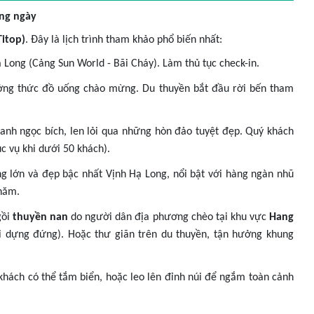
ong ngày
Titop)
. Đây là lịch trình tham khảo phổ biến nhất:
Long (Cảng Sun World - Bãi Cháy). Làm thủ tục check-in.
ởng thức đồ uống chào mừng. Du thuyền bắt đầu rời bến tham
anh ngọc bích, len lỏi qua những hòn đảo tuyệt đẹp. Quý khách
c vụ khi dưới 50 khách).
 lớn và đẹp bậc nhất Vịnh Hạ Long, nổi bật với hàng ngàn nhũ
 năm.
gồi
thuyền nan
do người dân địa phương chèo tại khu vực
Hang
i dựng đứng). Hoặc thư giãn trên du thuyền, tận hưởng khung
 khách có thể tắm biển, hoặc leo lên đỉnh núi để ngắm toàn cảnh