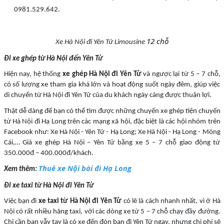
0981.529.642.
12 chỗ
Xe Hà Nội đi Yên Tử Limousine
Đi xe ghép từ Hà Nội đến Yên Tử
Hiện nay, hệ thống
xe ghép Hà Nội đi Yên Tử
và ngược lại từ 5 – 7 chỗ,
có số lượng xe tham gia khá lớn và hoạt động suốt ngày đêm, giúp việc
di chuyển từ Hà Nội đi Yên Tử của du khách ngày càng được thuận lợi.
Thật dễ dàng để bạn có thể tìm được những chuyến xe ghép tiện chuyến
từ Hà Nội đi Hạ Long trên các mạng xã hội, đặc biệt là các hội nhóm trên
Facebook như: Xe Hà Nội - Yên Tử - Hạ Long; Xe Hà Nội - Hạ Long - Móng
Cái,… Giá xe ghép Hà Nội – Yên Tử bằng xe 5 – 7 chỗ giao động từ
350.000đ – 400.000đ/khách.
Thuê xe Nội bài đi Hạ Long
Xem thêm:
Đi xe taxi từ Hà Nội đi Yên Tử
Việc bạn đi
xe taxi từ Hà Nội đi Yên Tử
có lẽ là cách nhanh nhất, vì ở Hà
Nội có rất nhiều hãng taxi, với các dòng xe từ 5 – 7 chỗ chạy đầy đường.
Chỉ cần bạn vẫy tay là có xe đến đón bạn đi Yên Tử ngay, nhưng chi phí sẽ