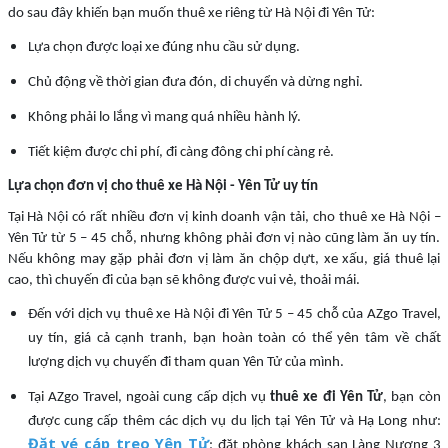
do sau đây khiến bạn muốn thuê xe riêng từ Hà Nội đi Yên Tử:
Lựa chọn được loại xe đúng nhu cầu sử dụng.
Chủ động về thời gian đưa đón, di chuyển và dừng nghỉ.
Không phải lo lắng vì mang quá nhiều hành lý.
Tiết kiệm được chi phí, đi càng đông chi phí càng rẻ.
Lựa chọn đơn vị cho thuê xe Hà Nội - Yên Tử uy tín
Tại Hà Nội có rất nhiều đơn vị kinh doanh vận tải, cho thuê xe Hà Nội –
Yên Tử từ 5 – 45 chỗ, nhưng không phải đơn vị nào cũng làm ăn uy tín.
Nếu không may gặp phải đơn vị làm ăn chộp dựt, xe xấu, giá thuê lại
cao, thì chuyến đi của bạn sẽ không được vui vẻ, thoải mái.
Đến với dịch vụ thuê xe Hà Nội đi Yên Tử 5 – 45 chỗ của AZgo Travel,
uy tín, giá cả cạnh tranh, bạn hoàn toàn có thể yên tâm về chất
lượng dịch vụ chuyến đi tham quan Yên Tử của mình.
Tại AZgo Travel, ngoài cung cấp dịch vụ
thuê xe đi Yên Tử
, bạn còn
được cung cấp thêm các dịch vụ du lịch tại Yên Tử và Hạ Long như:
Đặt vé cáp treo Yên Tử
; đặt phòng khách sạn Làng Nương 3