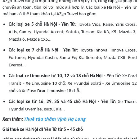
AZgo Travel cũng là một trong những đơn vị uy tín, cung cấp giải pháp di
chuyển an toàn, tiện lợi với mức giá hợp lý. Các loại xe Hà Nội – Yên Tử
mà bạn có thể tham khảo tại AZgo Travel bao gồm:
Các loại xe 5 chỗ Hà Nội - Yên Tử
: Toyota Vios, Raize, Yaris Cross,
Altis, Camry; Hyundai Accent, Sotuto, Tucson; Kia K3, K5; Mazda 3,
Mazda 6, Mazda CX5…
Các loại xe 7 chỗ Hà Nội - Yên Tử
: Toyota Innova, Innova Cross,
Fortuner; Hyundai Custin, Santa Fe; Kia Sorento; Mazda CX8; Ford
Everest…
Các loại xe Limousine từ 10, 12 và 18 chỗ Hà Nội - Yên Tử
: Xe Ford
Transit – Xe Limuosine 10 chỗ; Xe Hyundai Solati – Xe Limuosine 12
chỗ và Xe Fuso Dcar Limuosine 18 chỗ.
Các loại xe từ 16, 29, 35 và 45 chỗ Hà Nội - Yên Tử
: Xe Thaco,
Hyundai Uvernise, Isuzu, Kia…
Thuê tàu thăm Vịnh Hạ Long
Xem thêm:
Giá thuê xe Hà Nội đi Yên Tử từ 5 – 45 chỗ