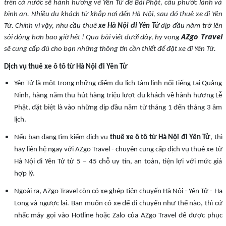
trên cả nước sẽ hành hương về Yên Tử để Bái Phật, cầu phước lành và
bình an. Nhiều du khách từ khắp nơi đến Hà Nội, sau đó thuê xe đi Yên
Tử. Chính vì vậy, nhu cầu thuê
xe Hà Nội đi Yên Tử
dịp đầu năm trở lên
AZgo Travel
sôi động hơn bao giờ hết ! Qua bài viết dưới đây, hy vọng
sẽ cung cấp đủ cho bạn những thông tin cần thiết để đặt xe đi Yên Tử.
Dịch vụ thuê xe ô tô từ Hà Nội đi Yên Tử
Yên Tử là một trong những điểm du lịch tâm linh nổi tiếng tại Quảng
Ninh, hàng năm thu hút hàng triệu lượt du khách về hành hương Lễ
Phật, đặt biệt là vào những dịp đầu năm từ tháng 1 đến tháng 3 âm
lịch.
Nếu bạn đang tìm kiếm dịch vụ
thuê xe ô tô từ Hà Nội đi Yên Tử
, thì
hãy liên hệ ngay với AZgo Travel - chuyên cung cấp dịch vụ thuê xe từ
Hà Nội đi Yên Tử từ 5 – 45 chỗ uy tín, an toàn, tiện lợi với mức giá
hợp lý.
Ngoài ra, AZgo Travel còn có xe ghép tiện chuyến Hà Nội - Yên Tử - Hạ
Long và ngược lại. Bạn muốn có xe để di chuyển như thế nào, thì cứ
nhấc máy gọi vào Hotline hoặc Zalo của AZgo Travel để được phục