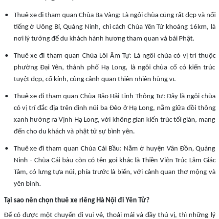
Thuê xe đi tham quan Chùa Ba Vàng: Là ngôi chùa cũng rất đẹp và nổi
tiếng ở Uông Bí, Quảng Ninh, chỉ cách Chùa Yên Tử khoảng 16km, là
nơi lý tưởng để du khách hành hương tham quan và bái Phật.
Thuê xe đi tham quan Chùa Lôi Âm Tự: Là ngôi chùa có vị trí thuộc
phường Đại Yên, thành phố Hạ Long, là ngôi chùa cổ có kiến trúc
tuyệt đẹp, cổ kính, cùng cảnh quan thiên nhiên hùng vĩ.
Thuê xe đi tham quan Chùa Bảo Hải Linh Thông Tự: Đây là ngôi chùa
có vị trí đắc địa trên đỉnh núi ba Đèo ở Hạ Long, nằm giữa đồi thông
xanh hướng ra Vịnh Hạ Long, với không gian kiến trúc tối giản, mang
đến cho du khách và phật tử sự bình yên.
Thuê xe đi tham quan Chùa Cái Bầu: Nằm ở huyện Vân Đồn, Quảng
Ninh - Chùa Cái bàu còn có tên gọi khác là Thiền Viện Trúc Lâm Giác
Tâm, có lưng tựa núi, phía trước là biển, với cảnh quan thơ mộng và
yên bình.
Tại sao nên chọn thuê xe riêng Hà Nội đi Yên Tử?
Để có được một chuyến đi vui vẻ, thoải mái và đầy thú vị, thì những lý