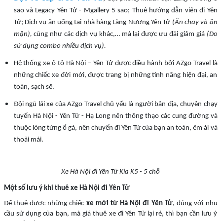
sao và Legacy Yên Tử - Mgallery 5 sao; Thuê hướng dẫn viên đi Yên
Tử; Dịch vụ ăn uống tại nhà hàng Làng Nương Yên Tử
(Ăn chay và ăn
mặn),
cũng như các dịch vụ khác,… mà lại được ưu đãi giảm giá
(Do
sử dụng combo nhiều dịch vụ).
Hệ thống xe ô tô Hà Nội – Yên Tử được điều hành bởi AZgo Travel là
những chiếc xe đời mới, được trang bị những tính năng hiện đại, an
toàn, sạch sẽ.
Đội ngũ lái xe của AZgo Travel chủ yếu là người bản địa, chuyên chạy
tuyến Hà Nội - Yên Tử - Hạ Long nên thông thạo các cung đường và
thuộc lòng từng ổ gà, nên chuyến đi Yên Tử của bạn an toàn, êm ái và
thoải mái.
Xe Hà Nội đi Yên Tử Kia K5 - 5 chỗ
Một số lưu ý khi thuê xe Hà Nội đi Yên Tử
Để thuê được những chiếc
xe mới từ Hà Nội đi Yên Tử
, đúng với nhu
cầu sử dụng của bạn, mà giá thuê xe đi Yên Tử lại rẻ, thì bạn cần lưu ý