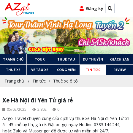
Đăng ký
TRANG CHỦ
TOUR
THUÊ TÀU
DU THUYỀN
KHÁCH SẠN
THUÊ XE
VÉ TÀU XE
CÔNG VIÊN
TIN TỨC
REVIEW
Trang chủ
Tin tức
Thuê xe ô tô
Xe Hà Nội đi Yên Tử giá rẻ
05/02/2025
2,802
0
AZgo Travel chuyên cung cấp dịch vụ thuê xe Hà Nội đi Yên Tử từ
5 - 45 chỗ uy tín, giá rẻ. Đặt xe gọi ngay Hotline 0383.144.244,
hoặc Zalo và Massenger để được tư vấn miễn phí 24/7.