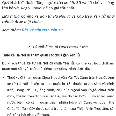
Quý khách đi đoàn đông người cần xe 29, 35 và 45 chỗ vui lòng
liên hệ với AZgo Travel để có giá tốt nhất.
Lưu ý: Giá Combo xe đón từ Hà Nội và vé Cáp treo Yên Tử như
trên là đi xe một chiều.
Xem thêm:
Đặt Vé cáp treo Yên Tử
Xe Hà Nội đi Yên Tử Ford Everest 7 chỗ
Thuê xe Hà Nội đi tham quan các chùa gần Yên Tử
Du khách
thuê xe từ Hà Nội đi chùa Yên Tử
, có thể kết hợp đi tham
quan một số ngôi chùa nổi tiếng tại Quảng Ninh dưới đây:
Thuê xe đi tham quan Chùa Ngoại Vân Yên Tử: Cùng trên trực đường
xe từ Hà Nội đi Yên Tử qua quốc lộ 18, thuộc xã An Sinh và Bình
Khê, Đông Triều, Quảng Ninh, có Chùa Ngoại Vân
(Ngôi chùa trên
mây)
toạ lạc trên đỉnh núi Bảo Đài, với độ cao hơn 500m so với mực
nước biển, có cảnh quan thiên nhiên hùng vĩ. Cùng với quần thể
Chùa Yên Tử - đây được coi là trung tâm của Thiền Viện Trúc Lâm, cái
nôi của Phật giáo Việt Nam.