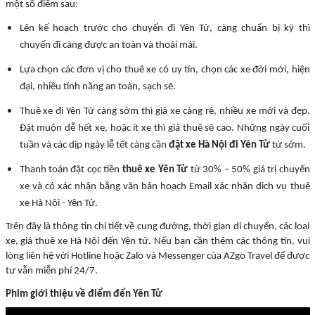
một số điểm sau:
Lên kế hoạch trước cho chuyến đi Yên Tử, càng chuẩn bị kỹ thì
chuyến đi càng được an toàn và thoải mái.
Lựa chọn các đơn vị cho thuê xe có uy tín, chọn các xe đời mới, hiện
đại, nhiều tính năng an toàn, sạch sẽ.
Thuê xe đi Yên Tử càng sớm thì giá xe càng rẻ, nhiều xe mới và đẹp.
Đặt muộn dễ hết xe, hoặc ít xe thì giá thuê sẽ cao. Những ngày cuối
tuần và các dịp ngày lễ tết càng cần
đặt xe Hà Nội đi Yên Tử
từ sớm.
Thanh toán đặt cọc tiền
thuê xe Yên Tử
từ 30% – 50% giá trị chuyến
xe và có xác nhận bằng văn bản hoạch Email xác nhận dịch vụ thuê
xe Hà Nội - Yên Tử.
Trên đây là thông tin chi tiết về cung đường, thời gian di chuyển, các loại
xe, giá thuê xe Hà Nội đến Yên tử. Nếu bạn cần thêm các thông tin, vui
lòng liên hệ với Hotline hoặc Zalo và Messenger của AZgo Travel để được
tư vẫn miễn phí 24/7.
Phim giới thiệu về điểm đến Yên Tử