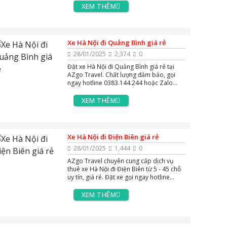
để được tư vấn miễn phí 24/7.
XEM THÊM
Xe Hà Nội đi Quảng Bình giá rẻ
28/01/2025
2,374
0
Đặt xe Hà Nội đi Quảng Bình giá rẻ tại
AZgo Travel. Chất lượng đảm bảo, gọi
ngay hotline 0383.144.244 hoặc Zalo
24/7 để được tư vấn MIỄN PHÍ!
XEM THÊM
Xe Hà Nội đi Điện Biên giá rẻ
28/01/2025
1,444
0
AZgo Travel chuyên cung cấp dịch vụ
thuê xe Hà Nội đi Điện Biên từ 5 - 45 chỗ
uy tín, giá rẻ. Đặt xe gọi ngay hotline
0383.144.244, hoặc zalo và massenger
để được tư vấn miễn phí 24/7.
XEM THÊM