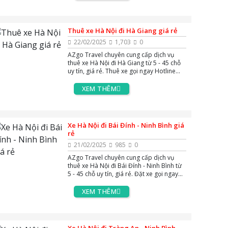
Thuê xe Hà Nội đi Hà Giang giá rẻ
22/02/2025
1,703
0
AZgo Travel chuyên cung cấp dịch vụ
thuê xe Hà Nội đi Hà Giang từ 5 - 45 chỗ
uy tín, giá rẻ. Thuê xe gọi ngay Hotline
0383.144.244, hoặc Zalo và Massenger
để được tư vấn miễn phí 24/7.
XEM THÊM
Xe Hà Nội đi Bái Đính - Ninh Bình giá
rẻ
21/02/2025
985
0
AZgo Travel chuyên cung cấp dịch vụ
thuê xe Hà Nội đi Bái Đính - Ninh Bình từ
5 - 45 chỗ uy tín, giá rẻ. Đặt xe gọi ngay
Hotline 0383.144.244, hoặc Zalo và
Massenger để được tư vấn miễn phí 24/7.
XEM THÊM