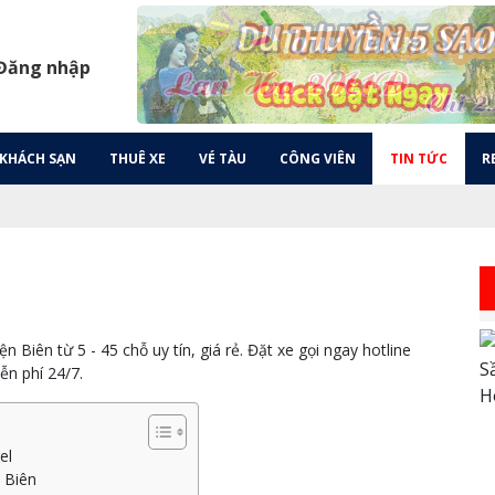
 Đăng nhập
KHÁCH SẠN
THUÊ XE
VÉ TÀU
CÔNG VIÊN
TIN TỨC
R
 Biên từ 5 - 45 chỗ uy tín, giá rẻ. Đặt xe gọi ngay hotline
n phí 24/7.
el
n Biên