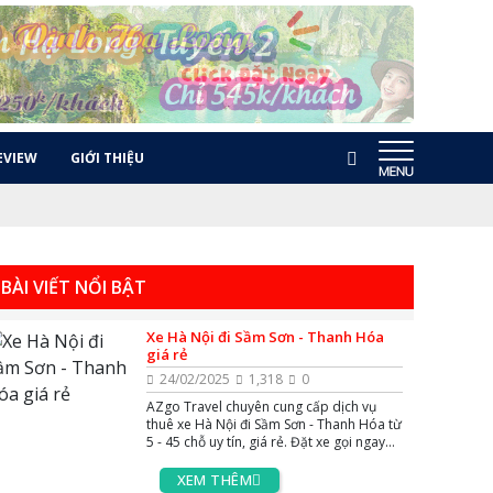
EVIEW
GIỚI THIỆU
BÀI VIẾT NỔI BẬT
Xe Hà Nội đi Sầm Sơn - Thanh Hóa
giá rẻ
24/02/2025
1,318
0
AZgo Travel chuyên cung cấp dịch vụ
thuê xe Hà Nội đi Sầm Sơn - Thanh Hóa từ
5 - 45 chỗ uy tín, giá rẻ. Đặt xe gọi ngay
Hotline 0383.144.244, hoặc Zalo và
Massenger để được tư vấn miễn phí 24/7.
XEM THÊM