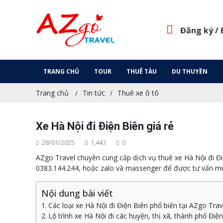
Đăng ký /
TRANG CHỦ
TOUR
THUÊ TÀU
DU THUYỀN
Trang chủ
Tin tức
Thuê xe ô tô
Xe Hà Nội đi Điện Biên giá rẻ
28/01/2025
1,443
0
AZgo Travel chuyên cung cấp dịch vụ thuê xe Hà Nội đi Điện
0383.144.244, hoặc zalo và massenger để được tư vấn miễ
Nội dung bài viết
Các loại xe Hà Nội đi Điện Biên phổ biến tại AZgo Trav
Lộ trình xe Hà Nội đi các huyện, thị xã, thành phố Điệ