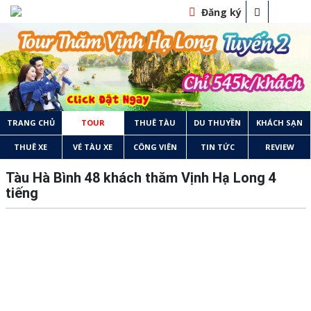
Đăng ký
TRANG CHỦ
TOUR
THUÊ TÀU
DU THUYỀN
KHÁCH SẠN
THUÊ XE
VÉ TÀU XE
CÔNG VIÊN
TIN TỨC
REVIEW
Tàu Hà Bình 48 khách thăm Vịnh Hạ Long 4
tiếng