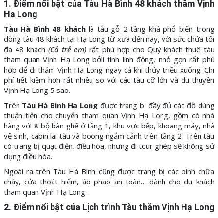
1. Điểm nổi bật của Tàu Hà Bình 48 khách thăm Vịnh
Hạ Long
Tàu Hà Bình 48 khách
là tàu gỗ 2 tầng khá phổ biến trong
dòng tàu 48 khách tại Hạ Long từ xưa đến nay, với sức chứa tối
đa 48 khách
(Cả trẻ em)
rất phù hợp cho Quý khách thuê tàu
tham quan Vịnh Hạ Long bởiì tính linh động, nhỏ gọn rất phù
hợp để đi thăm Vịnh Hạ Long ngay cả khi thủy triều xuống. Chi
phí tiết kiệm hơn rất nhiều so với các tàu cỡ lớn và du thuyền
Vịnh Hạ Long 5 sao.
Trên
Tàu Hà Bình Hạ Long
được trang bị đầy đủ các đồ dùng
thuận tiện cho chuyến tham quan Vịnh Hạ Long, gồm có nhà
hàng với 8 bộ bàn ghế ở tầng 1, khu vực bếp, khoang máy, nhà
vệ sinh, cabin lái tàu và boong ngắm cảnh trên tầng 2. Trên tàu
có trang bị quạt điện, điều hòa, nhưng đi tour ghép sẽ không sử
dụng điều hòa.
Ngoài ra trên Tàu Hà Bình cũng được trang bị các bình chữa
cháy, cửa thoát hiểm, áo phao an toàn… dành cho du khách
tham quan Vịnh Hạ Long.
2. Điểm nổi bật của Lịch trình Tàu thăm Vịnh Hạ Long