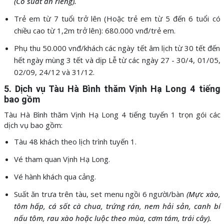
(Có suất ăn riêng).
Trẻ em từ 7 tuổi trở lên (Hoặc trẻ em từ 5 đến 6 tuổi có
chiều cao từ 1,2m trở lên): 680.000 vnđ/trẻ em.
Phụ thu 50.000 vnđ/khách các ngày tết âm lịch từ 30 tết đến
hết ngày mùng 3 tết và dịp Lễ từ các ngày 27 - 30/4, 01/05,
02/09, 24/12 và 31/12.
5. Dịch vụ Tàu Hà Bình thăm Vịnh Hạ Long 4 tiếng
bao gồm
Tàu Hà Bình thăm Vịnh Hạ Long 4 tiếng tuyến 1 trọn gói các
dịch vụ bao gồm:
Tàu 48 khách theo lịch trình tuyến 1.
Vé tham quan Vịnh Hạ Long.
Vé hành khách qua cảng.
Suất ăn trưa trên tàu, set menu ngồi 6 người/bàn
(Mực xào,
tôm hấp, cá sốt cà chua, trứng rán, nem hải sản, canh bí
nấu tôm, rau xào hoặc luộc theo mùa, cơm tám, trái cây).