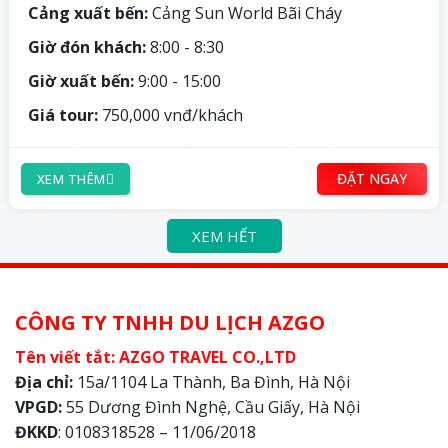
Cảng xuất bến:
Cảng Sun World Bãi Cháy
Giờ đón khách:
8:00 - 8:30
Giờ xuất bến:
9:00 - 15:00
Giá tour:
750,000 vnđ/khách
ĐẶT NGAY
XEM THÊM
XEM HẾT
CÔNG TY TNHH DU LỊCH AZGO
Tên viết tắt: AZGO TRAVEL CO.,LTD
Địa chỉ:
15a/1104 La Thành, Ba Đình, Hà Nội
VPGD:
55 Dương Đình Nghệ, Cầu Giấy, Hà Nội
ĐKKD
: 0108318528 – 11/06/2018