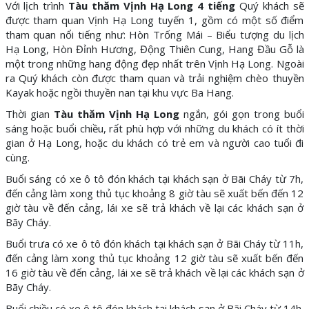
Với lịch trình
Tàu thăm Vịnh Hạ Long 4 tiếng
Quý khách sẽ
được tham quan Vịnh Hạ Long tuyến 1, gồm có một số điểm
tham quan nổi tiếng như: Hòn Trống Mái – Biểu tượng du lịch
Hạ Long, Hòn Đỉnh Hương, Động Thiên Cung, Hang Đầu Gỗ là
một trong những hang động đẹp nhất trên Vịnh Hạ Long. Ngoài
ra Quý khách còn được tham quan và trải nghiệm chèo thuyền
Kayak hoặc ngồi thuyền nan tại khu vực Ba Hang.
Thời gian
Tàu thăm Vịnh Hạ Long
ngắn, gói gọn trong buổi
sáng hoặc buổi chiều, rất phù hợp với những du khách có ít thời
gian ở Hạ Long, hoặc du khách có trẻ em và người cao tuổi đi
cùng.
Buổi sáng có xe ô tô đón khách tại khách sạn ở Bãi Cháy từ 7h,
đến cảng làm xong thủ tục khoảng 8 giờ tàu sẽ xuất bến đến 12
giờ tàu về đến cảng, lái xe sẽ trả khách về lại các khách sạn ở
Bãy Cháy.
Buổi trưa có xe ô tô đón khách tại khách sạn ở Bãi Cháy từ 11h,
đến cảng làm xong thủ tục khoảng 12 giờ tàu sẽ xuất bến đến
16 giờ tàu về đến cảng, lái xe sẽ trả khách về lại các khách sạn ở
Bãy Cháy.
Buổi chiều có xe ô tô đón khách tại khách sạn ở Bãi Cháy từ 14h,