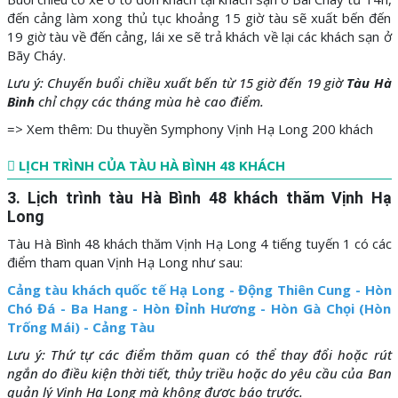
đến cảng làm xong thủ tục khoảng 15 giờ tàu sẽ xuất bến đến
19 giờ tàu về đến cảng, lái xe sẽ trả khách về lại các khách sạn ở
Bãy Cháy.
Lưu ý: Chuyến buổi chiều xuất bến từ 15 giờ đến 19 giờ
Tàu Hà
Bình
chỉ chạy các tháng mùa hè cao điểm.
=> Xem thêm:
Du thuyền Symphony Vịnh Hạ Long 200 khách
LỊCH TRÌNH CỦA TÀU HÀ BÌNH 48 KHÁCH
3. Lịch trình tàu Hà Bình 48 khách thăm Vịnh Hạ
Long
Tàu Hà Bình 48 khách thăm Vịnh Hạ Long 4 tiếng tuyến 1 có các
điểm tham quan Vịnh Hạ Long như sau:
Cảng tàu khách quốc tế Hạ Long - Động Thiên Cung - Hòn
Chó Đá - Ba Hang - Hòn Đỉnh Hương - Hòn Gà Chọi (Hòn
Trống Mái) - Cảng Tàu
Lưu ý:
Thứ tự các điểm thăm quan có thể thay đổi hoặc rút
ngắn do điều kiện thời tiết, thủy triều hoặc do yêu cầu của Ban
quản lý Vịnh Hạ Long mà không được báo trước.