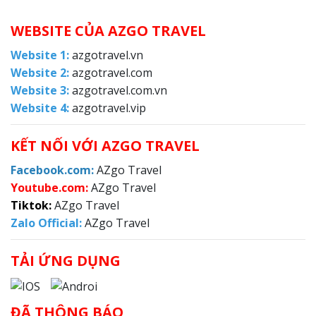
WEBSITE CỦA AZGO TRAVEL
Website 1:
azgotravel.vn
Website 2:
azgotravel.com
Website 3:
azgotravel.com.vn
Website 4:
azgotravel.vip
KẾT NỐI VỚI AZGO TRAVEL
F
acebook.com:
AZgo Travel
Y
outube.com:
AZgo Travel
Tiktok:
AZgo Travel
Zalo Official
:
AZgo Travel
TẢI ỨNG DỤNG
ĐÃ THÔNG BÁO