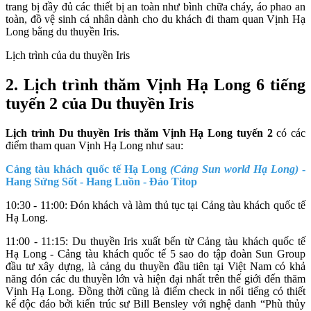
trang bị đầy đủ các thiết bị an toàn như bình chữa cháy, áo phao an
toàn, đồ vệ sinh cá nhân dành cho du khách đi tham quan Vịnh Hạ
Long bằng du thuyền Iris.
Lịch trình của du thuyền Iris
2. Lịch trình thăm Vịnh Hạ Long 6 tiếng
tuyến 2 của Du thuyền Iris
Lịch trình Du thuyền Iris thăm Vịnh Hạ Long tuyến 2
có các
điểm tham quan Vịnh Hạ Long như sau:
Cảng tàu khách quốc tế Hạ Long
(Cảng Sun world Hạ Long)
-
Hang Sửng Sốt - Hang Luồn - Đảo Titop
10:30 - 11:00: Đón khách và làm thủ tục tại Cảng tàu khách quốc tế
Hạ Long.
11:00 - 11:15: Du thuyền Iris xuất bến từ Cảng tàu khách quốc tế
Hạ Long - Cảng tàu khách quốc tế 5 sao do tập đoàn Sun Group
đầu tư xây dựng, là cảng du thuyền đầu tiên tại Việt Nam có khả
năng đón các du thuyền lớn và hiện đại nhất trên thế giới đến thăm
Vịnh Hạ Long. Đồng thời cũng là điểm check in nổi tiếng có thiết
kế độc đáo bởi kiến trúc sư Bill Bensley với nghệ danh “Phù thủy