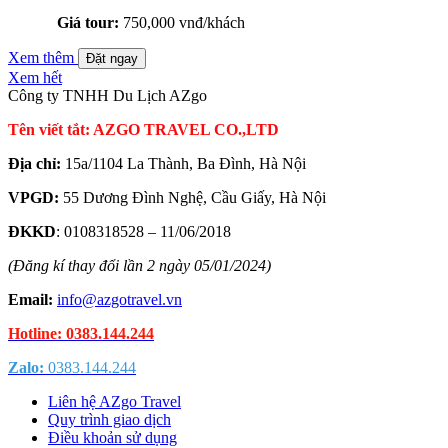
Giá tour:
750,000 vnđ/khách
Xem thêm
Đặt ngay
Xem hết
Công ty TNHH Du Lịch AZgo
Tên viết tắt: AZGO TRAVEL CO.,LTD
Địa chỉ:
15a/1104 La Thành, Ba Đình, Hà Nội
VPGD:
55 Dương Đình Nghệ, Cầu Giấy, Hà Nội
ĐKKD
: 0108318528 – 11/06/2018
(Đăng kí thay đổi lần 2 ngày 05/01/2024)
Email:
info@azgotravel.vn
Hotline: 0383.144.244
Zalo:
0383.144.244
Liên hệ AZgo Travel
Quy trình giao dịch
Điều khoản sử dụng