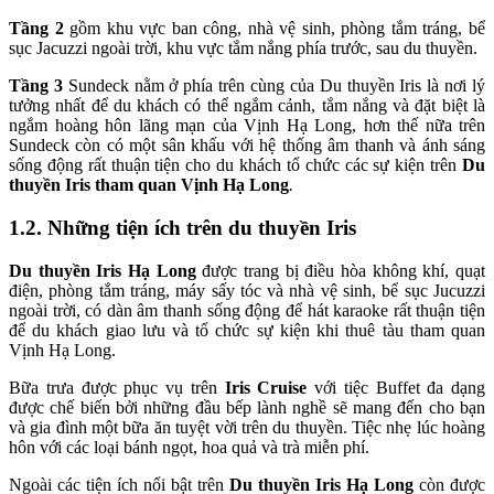
Tầng 2
gồm khu vực ban công, nhà vệ sinh, phòng tắm tráng, bể
sục Jacuzzi ngoài trời, khu vực tắm nắng phía trước, sau du thuyền.
Tầng 3
Sundeck nằm ở phía trên cùng của Du thuyền Iris là nơi lý
tưởng nhất để du khách có thể ngắm cảnh, tắm nắng và đặt biệt là
ngắm hoàng hôn lãng mạn của Vịnh Hạ Long, hơn thế nữa trên
Sundeck còn có một sân khấu với hệ thống âm thanh và ánh sáng
sống động rất thuận tiện cho du khách tổ chức các sự kiện trên
Du
thuyền Iris tham quan Vịnh Hạ Long
.
1.2. Những tiện ích trên du thuyền Iris
Du thuyền Iris Hạ Long
được trang bị điều hòa không khí, quạt
điện, phòng tắm tráng, máy sấy tóc và nhà vệ sinh, bể sục Jucuzzi
ngoài trời, có dàn âm thanh sống động để hát karaoke rất thuận tiện
để du khách giao lưu và tổ chức sự kiện khi thuê tàu tham quan
Vịnh Hạ Long.
Bữa trưa được phục vụ trên
Iris Cruise
với tiệc Buffet đa dạng
được chế biến bởi những đầu bếp lành nghề sẽ mang đến cho bạn
và gia đình một bữa ăn tuyệt vời trên du thuyền. Tiệc nhẹ lúc hoàng
hôn với các loại bánh ngọt, hoa quả và trà miễn phí.
Ngoài các tiện ích nổi bật trên
Du thuyền Iris Hạ Long
còn được