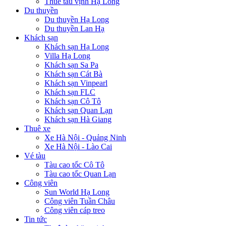
Thuê tàu vịnh Hạ Long
Du thuyền
Du thuyền Hạ Long
Du thuyền Lan Hạ
Khách sạn
Khách sạn Hạ Long
Villa Hạ Long
Khách sạn Sa Pa
Khách sạn Cát Bà
Khách sạn Vinpearl
Khách sạn FLC
Khách sạn Cô Tô
Khách sạn Quan Lạn
Khách sạn Hà Giang
Thuê xe
Xe Hà Nội - Quảng Ninh
Xe Hà Nội - Lào Cai
Vé tàu
Tàu cao tốc Cô Tô
Tàu cao tốc Quan Lạn
Công viên
Sun World Hạ Long
Công viên Tuần Châu
Công viên cáp treo
Tin tức