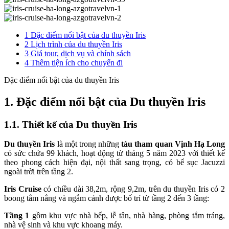
1
Đặc điểm nổi bật của du thuyền Iris
2
Lịch trình của du thuyền Iris
3
Giá tour, dịch vụ và chính sách
4
Thêm tiện ích cho chuyến đi
Đặc điểm nổi bật của du thuyền Iris
1. Đặc điểm nổi bật của Du thuyền Iris
1.1. Thiết kế của Du thuyền Iris
Du thuyền
Iris
là một trong những
tàu tham quan Vịnh Hạ Long
có sức chứa 99 khách, hoạt động từ tháng 5 năm 2023 với thiết kế
theo phong cách hiện đại, nội thất sang trọng, có bể sục Jacuzzi
ngoài trời trên tầng 2.
Iris
Cruise
có chiều dài 38,2m, rộng 9,2m, trên du thuyền Iris có 2
boong tắm nắng và ngắm cảnh được bố trí từ tầng 2 đến 3 tầng:
Tầng 1
gồm khu vực nhà bếp, lễ tân, nhà hàng, phòng tắm tráng,
nhà vệ sinh và khu vực khoang máy.