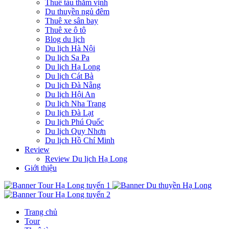
Thuê tàu thăm vịnh
Du thuyền ngủ đêm
Thuê xe sân bay
Thuê xe ô tô
Blog du lịch
Du lịch Hà Nội
Du lịch Sa Pa
Du lịch Hạ Long
Du lịch Cát Bà
Du lịch Đà Nẵng
Du lịch Hội An
Du lịch Nha Trang
Du lịch Đà Lạt
Du lịch Phú Quốc
Du lịch Quy Nhơn
Du lịch Hồ Chí Minh
Review
Review Du lịch Hạ Long
Giới thiệu
Trang chủ
Tour