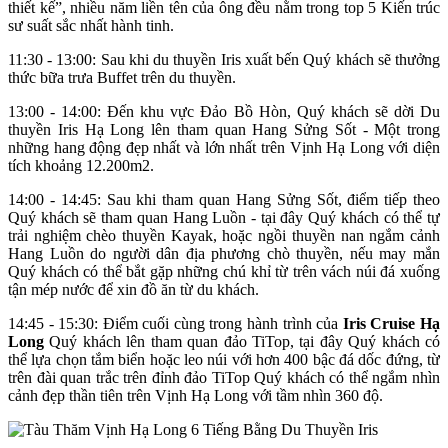
thiết kế”, nhiều năm liền tên của ông đều nằm trong top 5 Kiến trúc
sư suất sắc nhất hành tinh.
11:30 - 13:00: Sau khi du thuyền Iris xuất bến Quý khách sẽ thưởng
thức bữa trưa Buffet trên du thuyền.
13:00 - 14:00: Đến khu vực Đảo Bồ Hòn, Quý khách sẽ dời Du
thuyền Iris Hạ Long lên tham quan Hang Sửng Sốt - Một trong
những hang động đẹp nhất và lớn nhất trên Vịnh Hạ Long với diện
tích khoảng 12.200m2.
14:00 - 14:45: Sau khi tham quan Hang Sửng Sốt, điểm tiếp theo
Quý khách sẽ tham quan Hang Luồn - tại đây Quý khách có thể tự
trải nghiệm chèo thuyền Kayak, hoặc ngồi thuyền nan ngắm cảnh
Hang Luồn do người dân địa phương chò thuyền, nếu may mắn
Quý khách có thể bắt gặp những chú khỉ từ trên vách núi đá xuống
tận mép nước để xin đồ ăn từ du khách.
14:45 - 15:30: Điểm cuối cùng trong hành trình của
Iris Cruise Hạ
Long
Quý khách lên tham quan đảo TiTop, tại đây Quý khách có
thể lựa chọn tắm biển hoặc leo núi với hơn 400 bậc đá dốc đứng, từ
trên đài quan trắc trên đỉnh đảo TiTop Quý khách có thể ngắm nhìn
cảnh đẹp thần tiên trên Vịnh Hạ Long với tầm nhìn 360 độ.