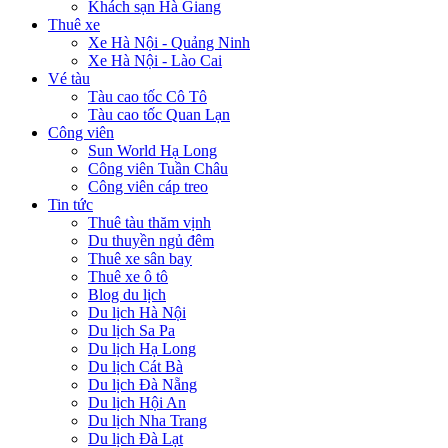
Khách sạn Hà Giang
Thuê xe
Xe Hà Nội - Quảng Ninh
Xe Hà Nội - Lào Cai
Vé tàu
Tàu cao tốc Cô Tô
Tàu cao tốc Quan Lạn
Công viên
Sun World Hạ Long
Công viên Tuần Châu
Công viên cáp treo
Tin tức
Thuê tàu thăm vịnh
Du thuyền ngủ đêm
Thuê xe sân bay
Thuê xe ô tô
Blog du lịch
Du lịch Hà Nội
Du lịch Sa Pa
Du lịch Hạ Long
Du lịch Cát Bà
Du lịch Đà Nẵng
Du lịch Hội An
Du lịch Nha Trang
Du lịch Đà Lạt