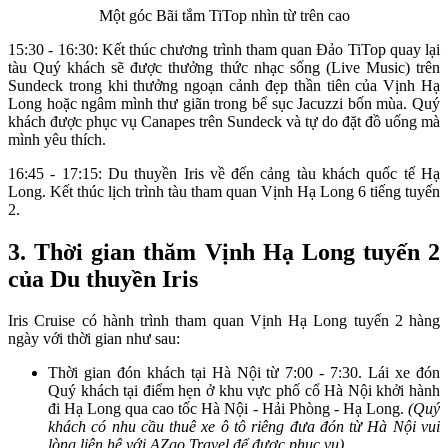
Một góc Bãi tắm TiTop nhìn từ trên cao
15:30 - 16:30: Kết thúc chương trình tham quan Đảo TiTop quay lại
tàu Quý khách sẽ được thưởng thức nhạc sống (Live Music) trên
Sundeck trong khi thưởng ngoạn cảnh đẹp thần tiên của Vịnh Hạ
Long hoặc ngâm mình thư giãn trong bể sục Jacuzzi bốn mùa. Quý
khách được phục vụ Canapes trên Sundeck và tự do đặt đồ uống mà
mình yêu thích.
16:45 - 17:15: Du thuyền Iris về đến cảng tàu khách quốc tế Hạ
Long. Kết thúc lịch trình tàu tham quan Vịnh Hạ Long 6 tiếng tuyến
2.
3. Thời gian thăm Vịnh Hạ Long tuyến 2
của Du thuyền Iris
Iris Cruise có hành trình tham quan Vịnh Hạ Long tuyến 2 hàng
ngày với thời gian như sau:
Thời gian đón khách tại Hà Nội từ 7:00 - 7:30. Lái xe đón
Quý khách tại điểm hẹn ở khu vực phố cổ Hà Nội khởi hành
đi Hạ Long qua cao tốc Hà Nội - Hải Phòng - Hạ Long.
(Quý
khách có nhu cầu thuê xe ô tô riêng đưa đón từ Hà Nội vui
lòng liên hệ với AZgo Travel để được phục vụ).