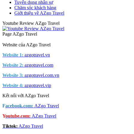
Tuyển dụng nhân sự
Chăm sóc khách hàng
Giới thiệu về AZgo Travel
Youtube Review AZgo Travel
Page AZgo Travel
Website của AZgo Travel
Website 1:
azgotravel.vn
Website 2:
azgotravel.com
Website 3:
azgotravel.com.vn
Website 4:
azgotravel.vip
Kết nối với AZgo Travel
F
acebook.com:
AZgo Travel
Y
outube.com:
AZgo Travel
Tiktok:
AZgo Travel