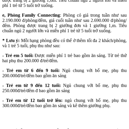
được trang bị 2 giường 1,6m. Tiêu chuẩn ngủ 2 người lớn và miễn
phí 1 trẻ tử 5 tuổi trở xuống.
e, Phòng Family Connecting
: Phòng có giá trong tuần như sau
2.190.000 đ/phòng/đêm, giá cuối tuần như sau 2.690.000 đ/phòng/
đêm. Phòng được trang bị 2 giường đơn và 1 giường 1,m. Tiêu
chuẩn ngủ 2 người lớn và miễn phí 1 trẻ tử 5 tuổi trở xuống.
*
Lưu ý:
Mỗi hạng phòng đều có thể ở thêm tối đa 2 khách/phòng,
và 1 trẻ 5 tuổi, phụ thu như sau:
- Trẻ em
5
tuổi:
Được miễn phí 1 trẻ bao gồm ăn sáng. Từ trẻ thứ
hai phụ thu 200.000 đ/trẻ/đêm.
- Trẻ em từ 6 đến 9 tuổi:
Ngủ chung với bố mẹ, phụ thu
200.000đ/trẻ/đêm bao gồm ăn sáng
- Trẻ em từ 9 đến 12 tuổi:
Ngủ chung với bố mẹ, phụ thu
250.000đ/trẻ/đêm đ bao gồm ăn sáng
- Trẻ em từ 12 tuổi trở lên:
ngủ chung với bố mẹ, phụ thu
300.000đ/trẻ/đêm bao gồm ăn sáng và kê thêm giường phụ.