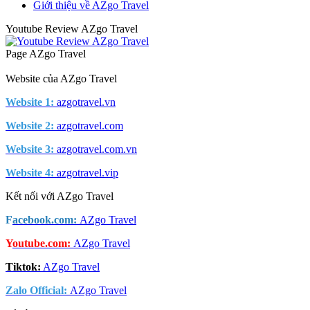
Giới thiệu về AZgo Travel
Youtube Review AZgo Travel
Page AZgo Travel
Website của AZgo Travel
Website 1:
azgotravel.vn
Website 2:
azgotravel.com
Website 3:
azgotravel.com.vn
Website 4:
azgotravel.vip
Kết nối với AZgo Travel
F
acebook.com:
AZgo Travel
Y
outube.com:
AZgo Travel
Tiktok:
AZgo Travel
Zalo Official
:
AZgo Travel