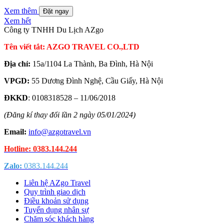
Xem thêm
Đặt ngay
Xem hết
Công ty TNHH Du Lịch AZgo
Tên viết tắt: AZGO TRAVEL CO.,LTD
Địa chỉ:
15a/1104 La Thành, Ba Đình, Hà Nội
VPGD:
55 Dương Đình Nghệ, Cầu Giấy, Hà Nội
ĐKKD
: 0108318528 – 11/06/2018
(Đăng kí thay đổi lần 2 ngày 05/01/2024)
Email:
info@azgotravel.vn
Hotline: 0383.144.244
Zalo:
0383.144.244
Liên hệ AZgo Travel
Quy trình giao dịch
Điều khoản sử dụng
Tuyển dụng nhân sự
Chăm sóc khách hàng