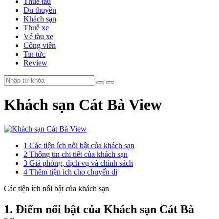
Thuê tàu
Du thuyền
Khách sạn
Thuê xe
Vé tàu xe
Công viên
Tin tức
Review
Khách sạn Cát Bà View
1
Các tiện ích nổi bật của khách sạn
2
Thông tin chi tiết của khách sạn
3
Giá phòng, dịch vụ và chính sách
4
Thêm tiện ích cho chuyến đi
Các tiện ích nổi bật của khách sạn
1. Điểm nổi bật của Khách sạn
Cát Bà