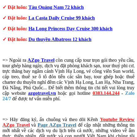
✓ Đặt luôn:
Tàu Quảng Nam 72 khách
✓ Đặt luôn:
La Casta Daily Cruise 99 khách
✓ Đặt luôn:
Ha Long Princess Day Cruise 300 khách
✓ Đặt luôn:
Du thuyền Albatross 12 khách
=> Ngoài ra
AZgo Travel
còn cung cấp tour trọn gói theo yêu cầu,
tour ghép hàng ngày, dịch vụ đặt phòng khách sạn, tour thuỷ phi cơ,
trực thăng bay ngắm cảnh Vịnh Hạ Long, vé công viên Sun world,
cáp treo, thuê xe ô tô đón tiễn các sân bay, tour ghép hoặc thuê
charter du thuyền nghỉ đêm các Vịnh Hạ Long, Lan Hạ, Nha Trang,
Đà Nẵng, Phú Quốc... Để biết thêm thông tin chi tiết vui lòng truy
cập website
azgotravel.vn
hoặc gọi hotline
0383.144.244
-
Zalo
24/7
để được tư vấn miễn phí.
=> Hãy đăng ký, ấn chuông và theo dõi Kênh
Youtube Review
AZgo Travel
và
Page AZgo Travel
để cập nhật những thông tin
mới nhất về các dịch vụ du lịch trên cả nước, những video về ẩm
thực, thiên nhiên, đất nước và con người Việt Nam khi chúng tôi