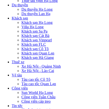
Thuê tàu vịnh Hạ Long
Du thuyền
Du thuyền Hạ Long
Du thuyền Lan Hạ
Khách sạn
Khách sạn Hạ Long
Villa Hạ Long
Khách sạn Sa Pa
Khách sạn Cát Bà
Khách sạn Vinpearl
Khách sạn FLC
Khách sạn Cô Tô
Khách sạn Quan Lạn
Khách sạn Hà Giang
Thuê xe
Xe Hà Nội - Quảng Ninh
Xe Hà Nội - Lào Cai
Vé tàu
Tàu cao tốc Cô Tô
Tàu cao tốc Quan Lạn
Công viên
Sun World Hạ Long
Công viên Tuần Châu
Công viên cáp treo
Tin tức