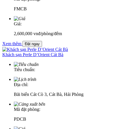
FMCB
Giá:
2,600,000
vnđ
/phòng/đêm
Xem thêm
Đặt ngay
Khách sạn Perle D’Orient Cát Bà
Tiêu chuẩn:
Địa chỉ:
Bãi biển Cát Cò 3, Cát Bà, Hải Phòng
Mã đặt phòng:
PDCB