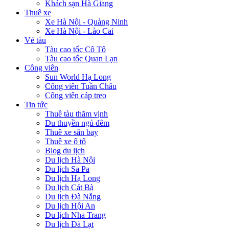
Khách sạn Hà Giang
Thuê xe
Xe Hà Nội - Quảng Ninh
Xe Hà Nội - Lào Cai
Vé tàu
Tàu cao tốc Cô Tô
Tàu cao tốc Quan Lạn
Công viên
Sun World Hạ Long
Công viên Tuần Châu
Công viên cáp treo
Tin tức
Thuê tàu thăm vịnh
Du thuyền ngủ đêm
Thuê xe sân bay
Thuê xe ô tô
Blog du lịch
Du lịch Hà Nội
Du lịch Sa Pa
Du lịch Hạ Long
Du lịch Cát Bà
Du lịch Đà Nẵng
Du lịch Hội An
Du lịch Nha Trang
Du lịch Đà Lạt