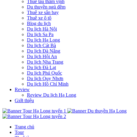
Thuê tàu thăm vịnh
Du thuyền ngủ đêm
Thuê xe sân bay
Thuê xe ô tô
Blog du lịch
Du lịch Hà Nội
Du lịch Sa Pa
Du lịch Hạ Long
Du lịch Cát Bà
Du lịch Đà Nẵng
Du lịch Hội An
Du lịch Nha Trang
Du lịch Đà Lạt
Du lịch Phú Quốc
Du lịch Quy Nhơn
Du lịch Hồ Chí Minh
Review
Review Du lịch Hạ Long
Giới thiệu
Trang chủ
Tour