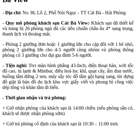
- Địa chỉ:
No 38, Lô 2, Phố Núi Ngọc - TT Cát Bà - Hải Phòng
- Quy mô phòng
khách sạn Cát Bà View:
Khách sạn đã thiết kế
và trang bị 26 phòng ngủ đủ các tiêu chuẩn châu âu 4* sang trọng,
thanh lịch và thoáng mát.
- Phòng 2 giường đơn hoặc 1 giường lớn cho cặp đôi với 1 bé nhỏ,
phòng 2 giường lớn cho 4-5 người cùng nhóm và phòng thông
phòng có 3 giường cho đại gia đình 5-6 người.
- Tiện nghi:
Tivi màn hình phẳng 43-Inch, điện thoại bàn, wifi tốc
độ cao, tủ lạnh & Minibar, điều hoà lọc khí, quạt cây, ấm đun nước,
buồng tắm đứng 2 sen, máy sấy tóc đồ tắm gội hạng sang, túi đựng
đồ giặt là bản đồ du lịch khu vực giấy viết và phong bì công việc
dép tông và khăn tắm đi biển.
- Thời gian nhận và trả phòng:
+ Giờ nhận phòng của khách sạn là 14:00 chiều (nếu phòng sẵn có,
khách sẽ được nhận phòng sớm)
+ Giờ trả phòng cố định của khách sạn là 10:30 – 11:00 trưa