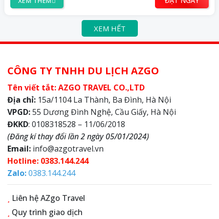
ĐẶT NGAY
XEM THÊM
XEM HẾT
CÔNG TY TNHH DU LỊCH AZGO
Tên viết tắt: AZGO TRAVEL CO.,LTD
Địa chỉ:
15a/1104 La Thành, Ba Đình, Hà Nội
VPGD:
55 Dương Đình Nghệ, Cầu Giấy, Hà Nội
ĐKKD
: 0108318528 – 11/06/2018
(Đăng kí thay đổi lần 2 ngày 05/01/2024)
Email:
info@azgotravel.vn
Hotline: 0383.144.244
Zalo:
0383.144.244
Liên hệ AZgo Travel
Quy trình giao dịch