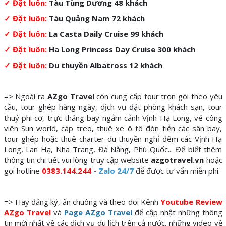
✓ Đặt luôn:
Tàu Tùng Dương 48 khách
✓ Đặt luôn:
Tàu Quảng Nam 72 khách
✓ Đặt luôn:
La Casta Daily Cruise 99 khách
✓ Đặt luôn:
Ha Long Princess Day Cruise 300 khách
✓ Đặt luôn:
Du thuyền Albatross 12 khách
=> Ngoài ra
AZgo Travel
còn cung cấp tour trọn gói theo yêu
cầu, tour ghép hàng ngày, dịch vụ đặt phòng khách sạn, tour
thuỷ phi cơ, trực thăng bay ngắm cảnh Vịnh Hạ Long, vé công
viên Sun world, cáp treo, thuê xe ô tô đón tiễn các sân bay,
tour ghép hoặc thuê charter du thuyền nghỉ đêm các Vịnh Hạ
Long, Lan Hạ, Nha Trang, Đà Nẵng, Phú Quốc... Để biết thêm
thông tin chi tiết vui lòng truy cập website
azgotravel.vn
hoặc
gọi hotline
0383.144.244
-
Zalo 24/7
để được tư vấn miễn phí.
=> Hãy đăng ký, ấn chuông và theo dõi Kênh
Youtube Review
AZgo Travel
và
Page AZgo Travel
để cập nhật những thông
tin mới nhất về các dịch vụ du lịch trên cả nước, những video về