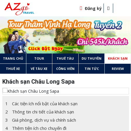
Đăng ký
TRANG CHỦ
TOUR
THUÊ TÀU
DU THUYỀN
KHÁCH SẠN
THUÊ XE
VÉ TÀU XE
CÔNG VIÊN
TIN TỨC
REVIEW
Khách sạn Châu Long Sapa
1
Các tiện ích nổi bật của khách sạn
2
Thông tin chi tiết của khách sạn
3
Giá phòng, dịch vụ và chính sách
4
Thêm tiện ích cho chuyến đi