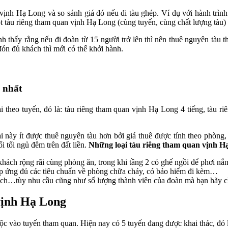
ịnh Hạ Long và so sánh giá đó nếu đi tàu ghép. Ví dụ với hành trình
t tàu riêng tham quan vịnh Hạ Long (cùng tuyến, cùng chất lượng tàu)
nh thấy rằng nếu đi đoàn từ 15 người trở lên thì nên thuê nguyên tàu 
 đón đủ khách thì mới có thể khởi hành.
 nhất
 theo tuyến, đó là: tàu riêng tham quan vịnh Hạ Long 4 tiếng, tàu r
 này ít được thuê nguyên tàu hơn bởi giá thuê được tính theo phòng,
 tối ngủ đêm trên đất liền.
Những loại tàu riêng tham quan vịnh H
 khách rộng rãi cùng phòng ăn, trong khi tầng 2 có ghế ngồi để phơi n
 đáp ứng đủ các tiêu chuẩn về phòng chữa cháy, có bảo hiểm đi kèm…
khách…tùy nhu cầu cũng như số lượng thành viên của đoàn mà bạn hãy c
 vịnh Hạ Long
c vào tuyến tham quan. Hiện nay có 5 tuyến đang được khai thác, đó l