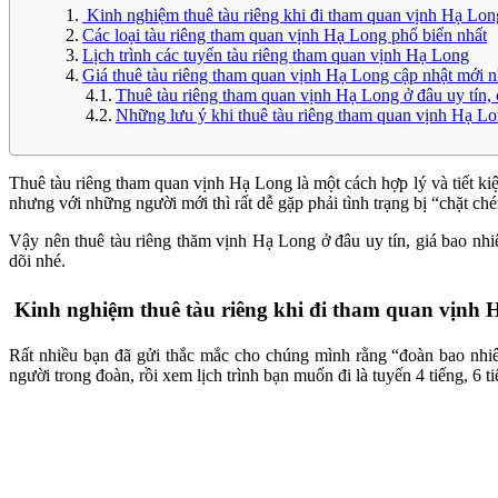
Kinh nghiệm thuê tàu riêng khi đi tham quan vịnh Hạ Lo
Các loại tàu riêng tham quan vịnh Hạ Long phổ biển nhất
Lịch trình các tuyến tàu riêng tham quan vịnh Hạ Long
Giá thuê tàu riêng tham quan vịnh Hạ Long cập nhật mới n
Thuê tàu riêng tham quan vịnh Hạ Long ở đâu uy tín, 
Những lưu ý khi thuê tàu riêng tham quan vịnh Hạ L
Thuê tàu riêng tham quan vịnh Hạ Long là một cách hợp lý và tiết ki
nhưng với những người mới thì rất dễ gặp phải tình trạng bị “chặt ch
Vậy nên thuê tàu riêng thăm vịnh Hạ Long ở đâu uy tín, giá bao nh
dõi nhé.
Kinh nghiệm thuê tàu riêng khi đi tham quan vịnh
Rất nhiều bạn đã gửi thắc mắc cho chúng mình rằng “đoàn bao nhiê
người trong đoàn, rồi xem lịch trình bạn muốn đi là tuyến 4 tiếng, 6 t