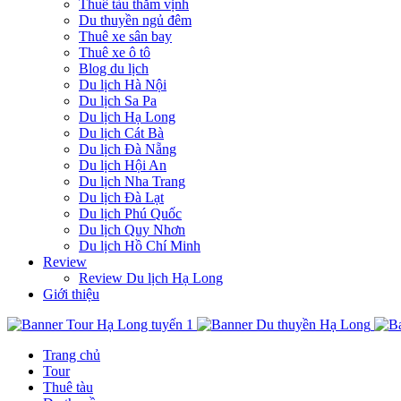
Thuê tàu thăm vịnh
Du thuyền ngủ đêm
Thuê xe sân bay
Thuê xe ô tô
Blog du lịch
Du lịch Hà Nội
Du lịch Sa Pa
Du lịch Hạ Long
Du lịch Cát Bà
Du lịch Đà Nẵng
Du lịch Hội An
Du lịch Nha Trang
Du lịch Đà Lạt
Du lịch Phú Quốc
Du lịch Quy Nhơn
Du lịch Hồ Chí Minh
Review
Review Du lịch Hạ Long
Giới thiệu
Trang chủ
Tour
Thuê tàu