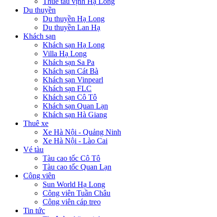
Thuê tàu vịnh Hạ Long
Du thuyền
Du thuyền Hạ Long
Du thuyền Lan Hạ
Khách sạn
Khách sạn Hạ Long
Villa Hạ Long
Khách sạn Sa Pa
Khách sạn Cát Bà
Khách sạn Vinpearl
Khách sạn FLC
Khách sạn Cô Tô
Khách sạn Quan Lạn
Khách sạn Hà Giang
Thuê xe
Xe Hà Nội - Quảng Ninh
Xe Hà Nội - Lào Cai
Vé tàu
Tàu cao tốc Cô Tô
Tàu cao tốc Quan Lạn
Công viên
Sun World Hạ Long
Công viên Tuần Châu
Công viên cáp treo
Tin tức