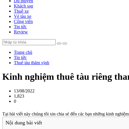
Du thuyền
Khách sạn
Thuê xe
Vé tàu xe
Công viên
Tin tức
Review
Trang chủ
Tin tức
Thuê tàu thăm vịnh
Kinh nghiệm thuê tàu riêng th
13/08/2022
1,823
0
Tại bài viết này chúng tôi xin chia sẻ đến các bạn những kinh nghiệm
Nội dung bài viết