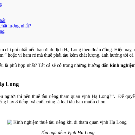
ng
hất
chất lượng nhất?
ong
ệm chi phí nhất nếu bạn đi du lịch Hạ Long theo đoàn đông. Hiện nay, 
ém,” hoặc vì ham rẻ mà thuê phải tàu kém chất lượng, ảnh hưởng tới cả
iêu là phù hợp nhất? Tất cả sẽ có trong những hướng dẫn
kinh nghiệm
 Hạ Long
u người thì nên thuê tàu riêng tham quan vịnh Hạ Long?’’. Để quyết
iếng hay 8 tiếng, và cuối cùng là loại tàu bạn muốn chọn.
Tàu ngủ đêm Vịnh Hạ Long