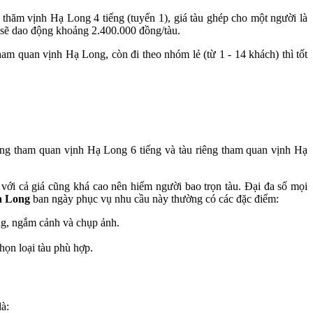
 thăm vịnh Hạ Long 4 tiếng (tuyến 1), giá tàu ghép cho một người là
 sẽ dao động khoảng 2.400.000 đồng/tàu.
tham quan vịnh Hạ Long, còn đi theo nhóm lẻ (từ 1 - 14 khách) thì tốt
iêng tham quan vịnh Hạ Long 6 tiếng và tàu riêng tham quan vịnh Hạ
 với cả giá cũng khá cao nên hiếm người bao trọn tàu. Đại đa số mọi
ạ Long
ban ngày phục vụ nhu cầu này thường có các đặc điểm:
ắng, ngắm cảnh và chụp ảnh.
họn loại tàu phù hợp.
à: