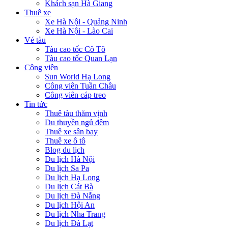
Khách sạn Hà Giang
Thuê xe
Xe Hà Nội - Quảng Ninh
Xe Hà Nội - Lào Cai
Vé tàu
Tàu cao tốc Cô Tô
Tàu cao tốc Quan Lạn
Công viên
Sun World Hạ Long
Công viên Tuần Châu
Công viên cáp treo
Tin tức
Thuê tàu thăm vịnh
Du thuyền ngủ đêm
Thuê xe sân bay
Thuê xe ô tô
Blog du lịch
Du lịch Hà Nội
Du lịch Sa Pa
Du lịch Hạ Long
Du lịch Cát Bà
Du lịch Đà Nẵng
Du lịch Hội An
Du lịch Nha Trang
Du lịch Đà Lạt