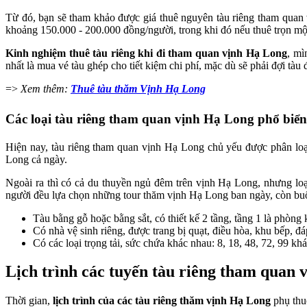
Từ đó, bạn sẽ tham khảo được giá thuê nguyên tàu riêng tham quan v
khoảng 150.000 - 200.000 đồng/người, trong khi đó nếu thuê trọn mộ
Kinh nghiệm thuê tàu riêng khi đi tham quan vịnh Hạ Long
, mì
nhất là mua vé tàu ghép cho tiết kiệm chi phí, mặc dù sẽ phải đợi tàu
=>
Xem thêm:
Thuê tàu thăm Vịnh Hạ Long
Các loại tàu riêng tham quan vịnh Hạ Long phổ biển
Hiện nay, tàu riêng tham quan vịnh Hạ Long chủ yếu được phân loại
Long cả ngày.
Ngoài ra thì có cả du thuyền ngủ đêm trên vịnh Hạ Long, nhưng loại
người đều lựa chọn những tour thăm vịnh Hạ Long ban ngày, còn buổi
Tàu bằng gỗ hoặc bằng sắt, có thiết kế 2 tầng, tầng 1 là phòng
Có nhà vệ sinh riêng, được trang bị quạt, điều hòa, khu bếp,
Có các loại trọng tải, sức chứa khác nhau: 8, 18, 48, 72, 99 
Lịch trình các tuyến tàu riêng tham quan
Thời gian,
lịch trình của các tàu riêng thăm vịnh Hạ Long
phụ thuộ