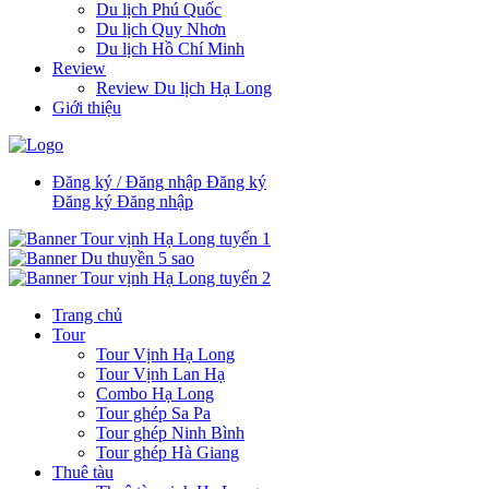
Du lịch Phú Quốc
Du lịch Quy Nhơn
Du lịch Hồ Chí Minh
Review
Review Du lịch Hạ Long
Giới thiệu
Đăng ký / Đăng nhập
Đăng ký
Đăng ký
Đăng nhập
Trang chủ
Tour
Tour Vịnh Hạ Long
Tour Vịnh Lan Hạ
Combo Hạ Long
Tour ghép Sa Pa
Tour ghép Ninh Bình
Tour ghép Hà Giang
Thuê tàu