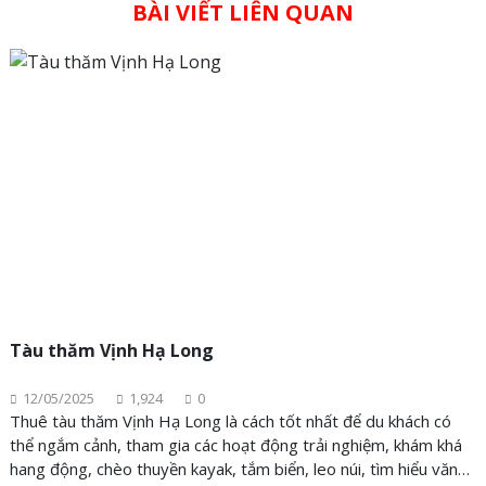
BÀI VIẾT LIÊN QUAN
điều gì?....
Tàu thăm Vịnh Hạ Long
12/05/2025
1,924
0
Thuê tàu thăm Vịnh Hạ Long là cách tốt nhất để du khách có
thể ngắm cảnh, tham gia các hoạt động trải nghiệm, khám khá
hang động, chèo thuyền kayak, tắm biển, leo núi, tìm hiểu văn