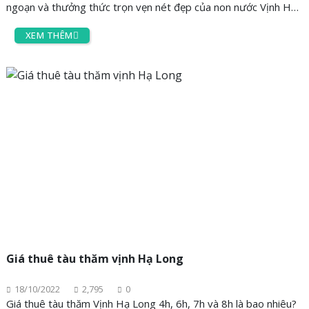
ngoạn và thưởng thức trọn vẹn nét đẹp của non nước Vịnh Hạ
Long bằng cano là lựa chọn của nhiều du khách khi đến đây. Thế
XEM THÊM
nhưng nên lựa chọn cano thế nào và chi phí thuê cano thăm Hạ
Long ra sao? Tất cả sẽ được chia sẻ qua bài viết sau đây từ
AZgo Travel.
Giá thuê tàu thăm vịnh Hạ Long
18/10/2022
2,795
0
Giá thuê tàu thăm Vịnh Hạ Long 4h, 6h, 7h và 8h là bao nhiêu?