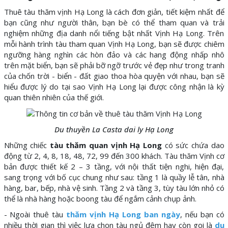
Thuê tàu thăm vịnh Hạ Long là cách đơn giản, tiết kiệm nhất để
bạn cũng như người thân, bạn bè có thể tham quan và trải
nghiệm những địa danh nổi tiếng bật nhất Vịnh Hạ Long. Trên
mỗi hành trình tàu tham quan Vịnh Hạ Long, bạn sẽ được chiêm
ngưỡng hàng nghìn các hòn đảo và các hang động nhấp nhô
trên mặt biển, bạn sẽ phải bỡ ngỡ trước vẻ đẹp như trong tranh
của chốn trời - biển - đất giao thoa hòa quyện với nhau, bạn sẽ
hiểu được lý do tại sao Vịnh Hạ Long lại được công nhận là kỳ
quan thiên nhiên của thế giới.
Du thuyền La Casta dai ly Hạ Long
Những chiếc
tàu thăm quan vịnh Hạ Long
có sức chứa dao
động từ 2, 4, 8, 18, 48, 72, 99 đến 300 khách. Tàu thăm Vịnh cơ
bản được thiết kế 2 – 3 tầng, với nội thất tiện nghi, hiện đại,
sang trọng với bố cục chung như sau: tầng 1 là quầy lễ tân, nhà
hàng, bar, bếp, nhà vệ sinh. Tầng 2 và tầng 3, tùy tàu lớn nhỏ có
thể là nhà hàng hoặc boong tàu để ngắm cảnh chụp ảnh.
- Ngoài thuê tàu
thăm vịnh Hạ Long ban ngày
, nếu bạn có
nhiều thời gian thì việc lựa chọn tàu ngủ đêm hay còn gọi là
du