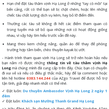
Hạn chế đặt tàu thăm vịnh Hạ Long ở những “tay cò mồi” tại
bến cảng, rất có thể bạn sẽ bị chặt chém, hoặc lên những
chiếc tàu chất lượng dịch vụ kém, hay bỏ lỡ điểm đến.
Thường các tàu sẽ không đi hết các điểm tham quan có
trong tuyến mà sẽ bỏ qua những nơi có hoạt động giống
nhau, vì vậy hãy tìm hiểu trước vẫn đề này.
Mang theo kem chống nắng, quần áo để thay để phòng
trường hợp tắm biển, chèo thuyền kayak bị ướt.
- Hành trình tham quan vịnh Hạ Long sẽ trở nên hoàn hảo nếu
bạn nắm rõ được những
thông tin về tàu thăm vịnh Hạ
Long
mà chúng mình đã cung cấp trên đây. Chúc bạn có chuyến
đi vui vẻ và nếu có điều gì thắc mắc, hãy để lại comment hoặc
liên hệ hotline
0383.144.244
của
AZgo Travel
để được hỗ trợ
tận tình, giải đáp nhanh nhất có thể nhé.
✓ Đặt luôn:
Du thuyền Ambassdor Vịnh Hạ Long 2 ngày 1
đêm
✓ Đặt luôn:
Khách sạn Mường Thanh Grand Hạ Long
=> Hãy đăng ký, ấn chuông và theo dõi Kênh
Youtube AZgo