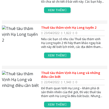
tôi chia sẻ chi tiết ở bài viết này. Các bạn hãy
theo dõi ngay để tìm kiếm thông tin nhé
XEM THÊM
Thuê tàu thăm vịnh Hạ Long tuyến 2
23/04/2022
1,822
0
Nếu các bạn có nhu cầu Thuê tàu thăm vịnh
Hạ Long tuyến 2 thì hãy tham khảo ngay bài
viết này để biết lịch trình, các địa điểm tham
quan, giá cả nhé
XEM THÊM
Thuê tàu thăm Vịnh Hạ Long và những
điều cần biết
22/04/2022
1,943
0
Để tham quan Vịnh Hạ Long – khám phá di
sản thiên nhiên của thế giới, thì việc thuê tàu
thăm vịnh Hạ Long là điều bắt buộc. Nhưng
bạn chưa biết thuê tàu thăm Vịnh Hạ Long ở
đâu để đảm bảo không bị chặt chém? Chi phí
XEM THÊM
thuê tàu thăm Vịnh Hạ Long là bao nhiêu?