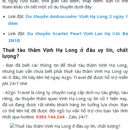
lễ, ngày cuối tuần, thời gian cao điểm, thấp điểm. Bạn có thể
tham khảo chi tiết một số du thuyền dưới đây:
Link đặt:
Du thuyền Ambassador Vịnh Hạ Long 2 ngày 1
đêm
Link đặt:
Du thuyền Scarlet Pearl Vịnh Lan Hạ Cát Bà
2N1Đ
Thuê tàu thăm Vịnh Hạ Long ở đâu uy tín, chất
lượng?
- Bạn đã biết các thông tin để thuê tàu thăm Vịnh Hạ Long,
nhưng bạn vẫn chưa biết phải thuê tàu thăm Vịnh Hạ Long uy
tín ở đâu, thì hãy liên hệ ngay Azgo Travel để được hỗ trợ miễn
phí 24/7 nhé.
- AZgo Travel là công ty chuyên cung cấp dịch vụ tàu ghép, tàu
riêng, du thuyền thăm quan Vịnh Hạ Long uy tín số 1 hiện nay,
đã và đang được rất nhiều khách hàng tin tưởng lựa chọn. Bạn
có thể liên hệ để được đội ngũ tư vấn hỗ trợ cho bạn tận tình
nhất qua hotline:
0383.144.244
- Zalo 24/7.