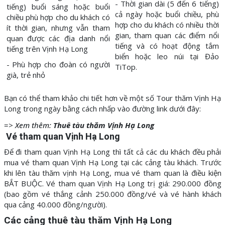
- Thời gian dài (5 đến 6 tiếng)
tiếng) buổi sáng hoặc buổi
cả ngày hoặc buổi chiều, phù
chiều phù hợp cho du khách có
hợp cho du khách có nhiều thời
ít thời gian, nhưng vẫn tham
gian, tham quan các điểm nổi
quan được các địa danh nổi
tiếng và có hoạt động tắm
tiếng trên Vịnh Hạ Long
biển hoặc leo núi tại Đảo
- Phù hợp cho đoàn có người
TiTop.
già, trẻ nhỏ
Bạn có thể tham khảo chi tiết hơn về một số Tour thăm Vịnh Hạ
Long trong ngày bằng cách nhấp vào đường link dưới đây:
=>
Xem thêm:
Thuê tàu thăm Vịnh Hạ Long
Vé tham quan Vịnh Hạ Long
Để đi tham quan Vịnh Hạ Long thì tất cả các du khách đều phải
mua vé tham quan Vịnh Hạ Long tại các cảng tàu khách. Trước
khi lên tàu thăm vịnh Hạ Long, mua vé tham quan là điều kiện
BẮT BUỘC. Vé tham quan Vịnh Hạ Long trị giá: 290.000 đồng
(bao gồm vé thắng cảnh 250.000 đồng/vé và vé hành khách
qua cảng 40.000 đồng/người).
Các cảng thuê tàu thăm Vịnh Hạ Long