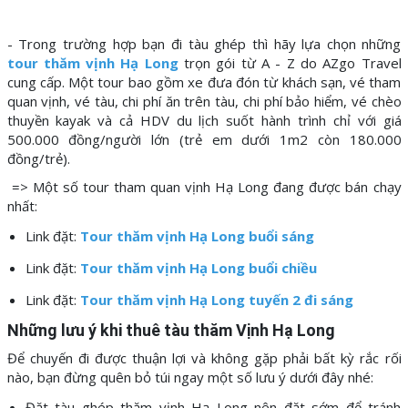
- Trong trường hợp bạn đi tàu ghép thì hãy lựa chọn những
tour thăm vịnh Hạ Long
trọn gói từ A - Z do AZgo Travel
cung cấp. Một tour bao gồm xe đưa đón từ khách sạn, vé tham
quan vịnh, vé tàu, chi phí ăn trên tàu, chi phí bảo hiểm, vé chèo
thuyền kayak và cả HDV du lịch suốt hành trình chỉ với giá
500.000 đồng/người lớn (trẻ em dưới 1m2 còn 180.000
đồng/trẻ).
=> Một số tour tham quan vịnh Hạ Long đang được bán chạy
nhất:
Link đặt:
Tour thăm vịnh Hạ Long buổi sáng
Link đặt:
Tour thăm vịnh Hạ Long buổi chiều
Link đặt:
Tour thăm vịnh Hạ Long tuyến 2 đi sáng
Những lưu ý khi thuê tàu thăm Vịnh Hạ Long
Để chuyến đi được thuận lợi và không gặp phải bất kỳ rắc rối
nào, bạn đừng quên bỏ túi ngay một số lưu ý dưới đây nhé:
Đặt tàu ghép thăm vịnh Hạ Long nên đặt sớm để tránh