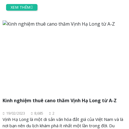
hoá đời sống của ngư dân làng chài và thức thức ẩm thực
XEM THÊM
phong phú.
Kinh nghiệm thuê cano thăm Vịnh Hạ Long từ A-Z
19/02/2023
8,685
2
Vịnh Hạ Long là một di sản văn hóa đắt giá của Việt Nam và là
nơi bạn nên du lịch khám phá ít nhất một lần trong đời. Du