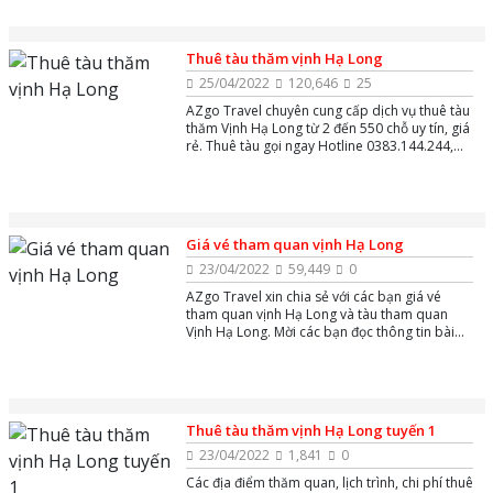
Thuê tàu thăm vịnh Hạ Long
25/04/2022
120,646
25
AZgo Travel chuyên cung cấp dịch vụ thuê tàu
thăm Vịnh Hạ Long từ 2 đến 550 chỗ uy tín, giá
rẻ. Thuê tàu gọi ngay Hotline 0383.144.244,
hoặc Zalo và Massenger để được tư vấn miễn
phí 24/7.
Giá vé tham quan vịnh Hạ Long
23/04/2022
59,449
0
AZgo Travel xin chia sẻ với các bạn giá vé
tham quan vịnh Hạ Long và tàu tham quan
Vịnh Hạ Long. Mời các bạn đọc thông tin bài
viết dưới đây!
Thuê tàu thăm vịnh Hạ Long tuyến 1
23/04/2022
1,841
0
Các địa điểm thăm quan, lịch trình, chi phí thuê