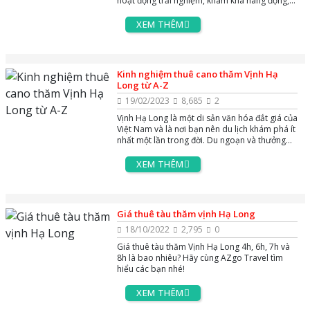
hoạt động trải nghiệm, khám khá hang động,
chèo thuyền kayak, tắm biển, leo núi, tìm hiểu
văn hoá đời sống của ngư dân làng chài và
XEM THÊM
thức thức ẩm thực phong phú.
Kinh nghiệm thuê cano thăm Vịnh Hạ
Long từ A-Z
19/02/2023
8,685
2
Vịnh Hạ Long là một di sản văn hóa đắt giá của
Việt Nam và là nơi bạn nên du lịch khám phá ít
nhất một lần trong đời. Du ngoạn và thưởng
thức trọn vẹn nét đẹp của non nước Vịnh Hạ
Long bằng cano là lựa chọn của nhiều du
XEM THÊM
khách khi đến đây. Thế nhưng nên lựa chọn
cano thế nào và chi phí thuê cano thăm Hạ
Long ra sao? Tất cả sẽ được chia sẻ qua bài
viết sau đây từ AZgo Travel.
Giá thuê tàu thăm vịnh Hạ Long
18/10/2022
2,795
0
Giá thuê tàu thăm Vịnh Hạ Long 4h, 6h, 7h và
8h là bao nhiêu? Hãy cùng AZgo Travel tìm
hiểu các bạn nhé!
XEM THÊM