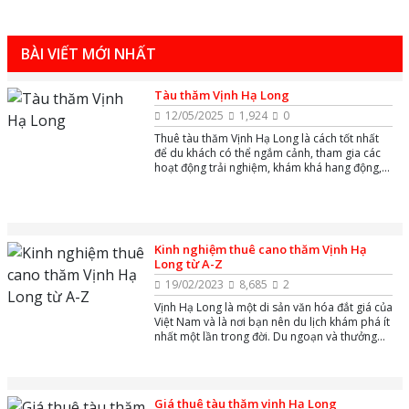
Thuê tàu thăm Vịnh Hạ Long cần lưu ý những
điều gì?....
BÀI VIẾT MỚI NHẤT
Tàu thăm Vịnh Hạ Long
12/05/2025
1,924
0
Thuê tàu thăm Vịnh Hạ Long là cách tốt nhất
để du khách có thể ngắm cảnh, tham gia các
hoạt động trải nghiệm, khám khá hang động,
chèo thuyền kayak, tắm biển, leo núi, tìm hiểu
văn hoá đời sống của ngư dân làng chài và
thức thức ẩm thực phong phú.
Kinh nghiệm thuê cano thăm Vịnh Hạ
Long từ A-Z
19/02/2023
8,685
2
Vịnh Hạ Long là một di sản văn hóa đắt giá của
Việt Nam và là nơi bạn nên du lịch khám phá ít
nhất một lần trong đời. Du ngoạn và thưởng
thức trọn vẹn nét đẹp của non nước Vịnh Hạ
Long bằng cano là lựa chọn của nhiều du
khách khi đến đây. Thế nhưng nên lựa chọn
cano thế nào và chi phí thuê cano thăm Hạ
Giá thuê tàu thăm vịnh Hạ Long