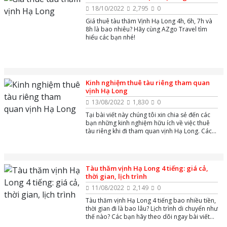
Long ra sao? Tất cả sẽ được chia sẻ qua bài
18/10/2022
2,795
0
viết sau đây từ AZgo Travel.
Giá thuê tàu thăm Vịnh Hạ Long 4h, 6h, 7h và
8h là bao nhiêu? Hãy cùng AZgo Travel tìm
hiểu các bạn nhé!
Kinh nghiệm thuê tàu riêng tham quan
vịnh Hạ Long
13/08/2022
1,830
0
Tại bài viết này chúng tôi xin chia sẻ đến các
bạn những kinh nghiệm hữu ích về việc thuê
tàu riêng khi đi tham quan vịnh Hạ Long. Các
bạn hãy theo dõi ngay bài viết để tìm kiếm
thông tin nhé.
Tàu thăm vịnh Hạ Long 4 tiếng: giá cả,
thời gian, lịch trình
11/08/2022
2,149
0
Tàu thăm vịnh Hạ Long 4 tiếng bao nhiều tiền,
thời gian đi là bao lâu? Lịch trình di chuyển như
thế nào? Các bạn hãy theo dõi ngay bài viết
để tìm kiếm thông tin nhé