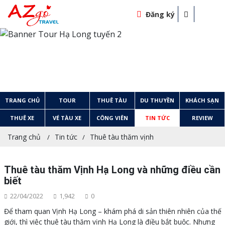
Đăng ký
TRANG CHỦ
TOUR
THUÊ TÀU
DU THUYỀN
KHÁCH SẠN
THUÊ XE
VÉ TÀU XE
CÔNG VIÊN
TIN TỨC
REVIEW
Trang chủ
Tin tức
Thuê tàu thăm vịnh
Thuê tàu thăm Vịnh Hạ Long và những điều cần
biết
22/04/2022
1,942
0
Để tham quan Vịnh Hạ Long – khám phá di sản thiên nhiên của thế
giới, thì việc thuê tàu thăm vịnh Hạ Long là điều bắt buộc. Nhưng