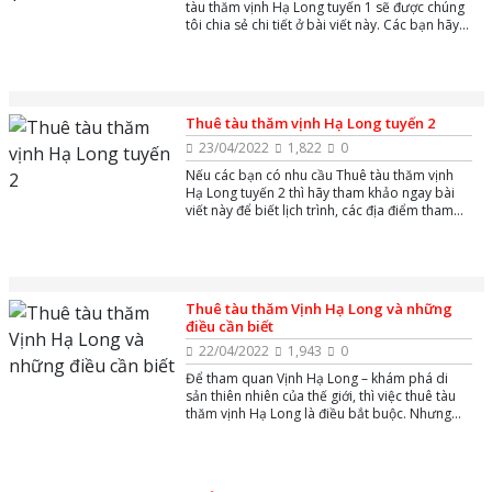
tàu thăm vịnh Hạ Long tuyến 1 sẽ được chúng
tôi chia sẻ chi tiết ở bài viết này. Các bạn hãy
theo dõi ngay để tìm kiếm thông tin nhé
Thuê tàu thăm vịnh Hạ Long tuyến 2
23/04/2022
1,822
0
Nếu các bạn có nhu cầu Thuê tàu thăm vịnh
Hạ Long tuyến 2 thì hãy tham khảo ngay bài
viết này để biết lịch trình, các địa điểm tham
quan, giá cả nhé
Thuê tàu thăm Vịnh Hạ Long và những
điều cần biết
22/04/2022
1,943
0
Để tham quan Vịnh Hạ Long – khám phá di
sản thiên nhiên của thế giới, thì việc thuê tàu
thăm vịnh Hạ Long là điều bắt buộc. Nhưng
bạn chưa biết thuê tàu thăm Vịnh Hạ Long ở
đâu để đảm bảo không bị chặt chém? Chi phí
thuê tàu thăm Vịnh Hạ Long là bao nhiêu?
Thuê tàu thăm Vịnh Hạ Long cần lưu ý những