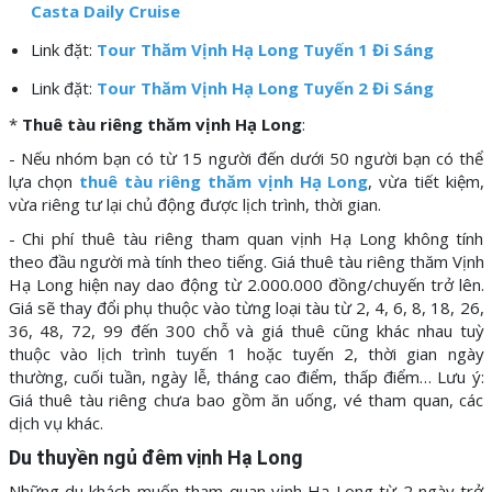
Casta Daily Cruise
Link đặt:
Tour Thăm Vịnh Hạ Long Tuyến 1 Đi Sáng
Link đặt:
Tour Thăm Vịnh Hạ Long Tuyến 2 Đi Sáng
*
Thuê tàu riêng thăm vịnh Hạ Long
:
- Nếu nhóm bạn có từ 15 người đến dưới 50 người bạn có thể
lựa chọn
thuê tàu riêng thăm vịnh Hạ Long
, vừa tiết kiệm,
vừa riêng tư lại chủ động được lịch trình, thời gian.
- Chi phí thuê tàu riêng tham quan vịnh Hạ Long không tính
theo đầu người mà tính theo tiếng. Giá thuê tàu riêng thăm Vịnh
Hạ Long hiện nay dao động từ 2.000.000 đồng/chuyến trở lên.
Giá sẽ thay đổi phụ thuộc vào từng loại tàu từ 2, 4, 6, 8, 18, 26,
36, 48, 72, 99 đến 300 chỗ và giá thuê cũng khác nhau tuỳ
thuộc vào lịch trình tuyến 1 hoặc tuyến 2, thời gian ngày
thường, cuối tuần, ngày lễ, tháng cao điểm, thấp điểm… Lưu ý:
Giá thuê tàu riêng chưa bao gồm ăn uống, vé tham quan, các
dịch vụ khác.
Du thuyền ngủ đêm vịnh Hạ Long
Những du khách muốn tham quan vịnh Hạ Long từ 2 ngày trở