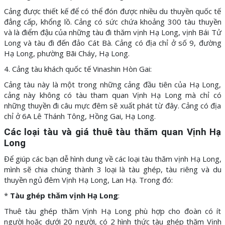
Cảng được thiết kế để có thể đón được nhiều du thuyền quốc tế
đẳng cấp, khổng lồ. Cảng có sức chứa khoảng 300 tàu thuyền
và là điểm đậu của những tàu đi thăm vịnh Hạ Long, vịnh Bái Tử
Long và tàu đi đến đảo Cát Bà. Cảng có địa chỉ ở số 9, đường
Hạ Long, phường Bãi Cháy, Hạ Long.
4. Cảng tàu khách quốc tế Vinashin Hòn Gai:
Cảng tàu này là một trong những cảng đầu tiên của Hạ Long,
cảng này không có tàu tham quan Vịnh Hạ Long mà chỉ có
những thuyền đi câu mực đêm sẽ xuất phát từ đây. Cảng có địa
chỉ ở 6A Lê Thánh Tông, Hồng Gai, Hạ Long.
Các loại tàu và giá thuê tàu thăm quan Vịnh Hạ
Long
Để giúp các bạn dễ hình dung về các loại tàu thăm vịnh Hạ Long,
mình sẽ chia chúng thành 3 loại là tàu ghép, tàu riêng và du
thuyền ngủ đêm Vịnh Hạ Long, Lan Hạ. Trong đó:
*
Tàu ghép thăm vịnh Hạ Long
:
Thuê tàu ghép thăm Vịnh Hạ Long phù hợp cho đoàn có ít
người hoặc dưới 20 người, có 2 hình thức tàu ghép thăm Vịnh