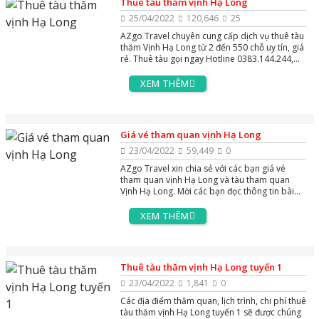
Thuê tàu thăm vịnh Hạ Long
25/04/2022
120,646
25
AZgo Travel chuyên cung cấp dịch vụ thuê tàu
thăm Vịnh Hạ Long từ 2 đến 550 chỗ uy tín, giá
rẻ. Thuê tàu gọi ngay Hotline 0383.144.244,
hoặc Zalo và Massenger để được tư vấn miễn
phí 24/7.
XEM THÊM
Giá vé tham quan vịnh Hạ Long
23/04/2022
59,449
0
AZgo Travel xin chia sẻ với các bạn giá vé
tham quan vịnh Hạ Long và tàu tham quan
Vịnh Hạ Long. Mời các bạn đọc thông tin bài
viết dưới đây!
XEM THÊM
Thuê tàu thăm vịnh Hạ Long tuyến 1
23/04/2022
1,841
0
Các địa điểm thăm quan, lịch trình, chi phí thuê
tàu thăm vịnh Hạ Long tuyến 1 sẽ được chúng