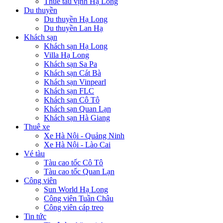
Thuê tàu vịnh Hạ Long
Du thuyền
Du thuyền Hạ Long
Du thuyền Lan Hạ
Khách sạn
Khách sạn Hạ Long
Villa Hạ Long
Khách sạn Sa Pa
Khách sạn Cát Bà
Khách sạn Vinpearl
Khách sạn FLC
Khách sạn Cô Tô
Khách sạn Quan Lạn
Khách sạn Hà Giang
Thuê xe
Xe Hà Nội - Quảng Ninh
Xe Hà Nội - Lào Cai
Vé tàu
Tàu cao tốc Cô Tô
Tàu cao tốc Quan Lạn
Công viên
Sun World Hạ Long
Công viên Tuần Châu
Công viên cáp treo
Tin tức