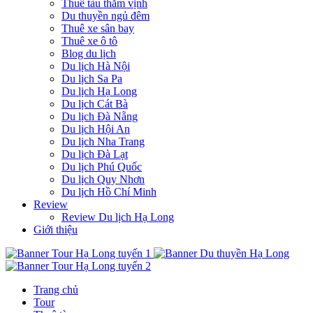
Thuê tàu thăm vịnh
Du thuyền ngủ đêm
Thuê xe sân bay
Thuê xe ô tô
Blog du lịch
Du lịch Hà Nội
Du lịch Sa Pa
Du lịch Hạ Long
Du lịch Cát Bà
Du lịch Đà Nẵng
Du lịch Hội An
Du lịch Nha Trang
Du lịch Đà Lạt
Du lịch Phú Quốc
Du lịch Quy Nhơn
Du lịch Hồ Chí Minh
Review
Review Du lịch Hạ Long
Giới thiệu
Trang chủ
Tour