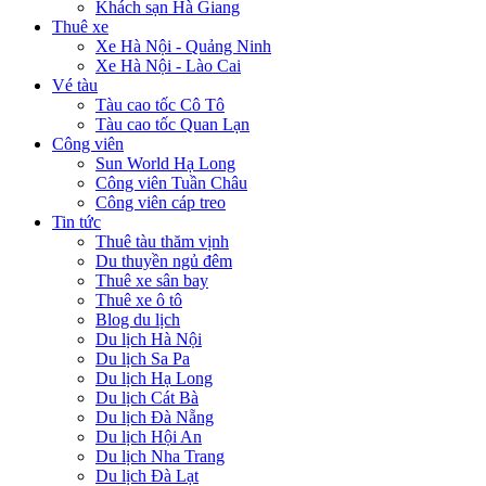
Khách sạn Hà Giang
Thuê xe
Xe Hà Nội - Quảng Ninh
Xe Hà Nội - Lào Cai
Vé tàu
Tàu cao tốc Cô Tô
Tàu cao tốc Quan Lạn
Công viên
Sun World Hạ Long
Công viên Tuần Châu
Công viên cáp treo
Tin tức
Thuê tàu thăm vịnh
Du thuyền ngủ đêm
Thuê xe sân bay
Thuê xe ô tô
Blog du lịch
Du lịch Hà Nội
Du lịch Sa Pa
Du lịch Hạ Long
Du lịch Cát Bà
Du lịch Đà Nẵng
Du lịch Hội An
Du lịch Nha Trang
Du lịch Đà Lạt