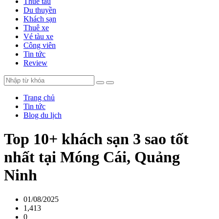
Thuê tàu
Du thuyền
Khách sạn
Thuê xe
Vé tàu xe
Công viên
Tin tức
Review
Trang chủ
Tin tức
Blog du lịch
Top 10+ khách sạn 3 sao tốt
nhất tại Móng Cái, Quảng
Ninh
01/08/2025
1,413
0