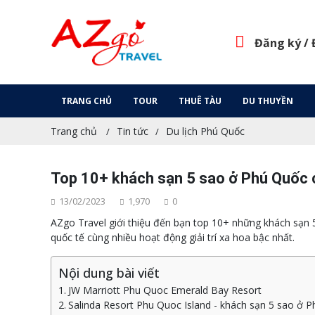
Đăng ký /
TRANG CHỦ
TOUR
THUÊ TÀU
DU THUYỀN
Trang chủ
Tin tức
Du lịch Phú Quốc
Top 10+ khách sạn 5 sao ở Phú Quốc c
13/02/2023
1,970
0
AZgo Travel giới thiệu đến bạn top 10+ những khách sạn 
quốc tế cùng nhiều hoạt động giải trí xa hoa bậc nhất.
Nội dung bài viết
JW Marriott Phu Quoc Emerald Bay Resort
Salinda Resort Phu Quoc Island - khách sạn 5 sao ở P