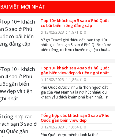
mái tận hưởng kỳ nghỉ dưỡng của mình.
BÀI VIẾT MỚI NHẤT
Top 10+ khách sạn 5 sao ở Phú Quốc
có bãi biển riêng đẳng cấp
13/02/2023
1,971
0
AZgo Travel giới thiệu đến bạn top 10+
những khách sạn 5 sao ở Phú Quốc có bờ
biển riêng, dịch vụ chuyên nghiệp chuẩn
quốc tế cùng nhiều hoạt động giải trí xa
hoa bậc nhất.
Top 10+ khách sạn 4 sao ở Phú Quốc
gần biển view đẹp và tiện nghi nhất
12/02/2023
1,864
0
Phú Quốc được ví như là “hòn ngọc” đắt
giá của Việt Nam và là nơi hút nhiều du
khách yêu thích khám phá biển nhất. Trải
nghiệm tại biển đảo Phú Quốc sẽ tuyệt
vời hơn khi có AZgo Travel tổng hợp giúp
bạn danh sách Top các khách sạn ở 4
Tổng hợp các khách sạn 3 sao ở Phú
sao Phú Quốc có không gian sang trọng
Quốc gần biển view đẹp
và view đẹp gần biển.
12/02/2023
1,664
0
Phú Quốc được mệnh danh là thiên