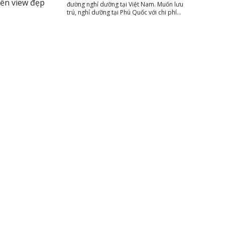
đường nghỉ dưỡng tại Việt Nam. Muốn lưu
trú, nghỉ dưỡng tại Phú Quốc với chi phí
trung bình, chọn lựa khách sạn 3 sao là
phù hợp nhất. AZgo Travel chia sẻ đến
bạn top những khách sạn 3 sao ở Phú
Quốc gần biển với phòng nghỉ chất lượng
tiện nghi và có giá tốt giúp du khách thoải
mái tận hưởng kỳ nghỉ dưỡng của mình.