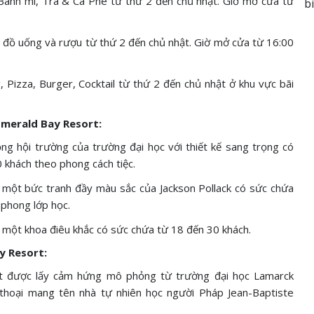
ánh mì, Trà & Cà Phê từ thứ 2 đến chủ nhật. Giờ mở cửa từ
đồ uống và rượu từ thứ 2 đến chủ nhật. Giờ mở cửa từ 16:00
izza, Burger, Cocktail từ thứ 2 đến chủ nhật ở khu vực bãi
Emerald Bay Resort:
g hội trường của trường đại học với thiết kế sang trọng có
 khách theo phong cách tiệc.
ư một bức tranh đầy màu sắc của Jackson Pollack có sức chứa
 phong lớp học.
ư một khoa điêu khắc có sức chứa từ 18 đến 30 khách.
y Resort:
t được lấy cảm hứng mô phỏng từ trường đại học Lamarck
 thoại mang tên nhà tự nhiên học người Pháp Jean-Baptiste