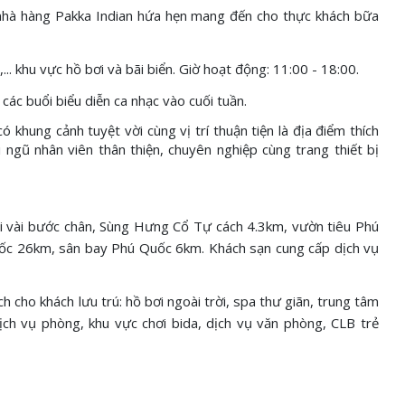
 nhà hàng Pakka Indian hứa hẹn mang đến cho thực khách bữa
... khu vực hồ bơi và bãi biển. Giờ hoạt động: 11:00 - 18:00.
các buổi biểu diễn ca nhạc vào cuối tuần.
ó khung cảnh tuyệt vời cùng vị trí thuận tiện là địa điểm thích
i ngũ nhân viên thân thiện, chuyên nghiệp cùng trang thiết bị
ài vài bước chân, Sùng Hưng Cổ Tự cách 4.3km, vườn tiêu Phú
Quốc 26km, sân bay Phú Quốc 6km. Khách sạn cung cấp dịch vụ
h cho khách lưu trú: hồ bơi ngoài trời, spa thư giãn, trung tâm
dịch vụ phòng, khu vực chơi bida, dịch vụ văn phòng, CLB trẻ