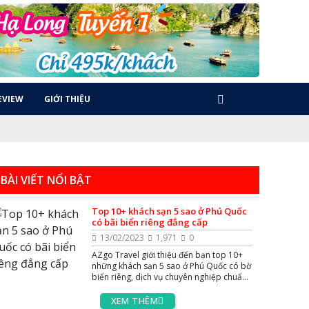
EVIEW
GIỚI THIỆU
BÀI VIẾT NỔI BẬT
Top 10+ khách sạn 5 sao ở Phú Quốc
có bãi biển riêng đẳng cấp
13/02/2023
1,971
0
AZgo Travel giới thiệu đến bạn top 10+
những khách sạn 5 sao ở Phú Quốc có bờ
biển riêng, dịch vụ chuyên nghiệp chuẩn
quốc tế cùng nhiều hoạt động giải trí xa
hoa bậc nhất.
XEM THÊM