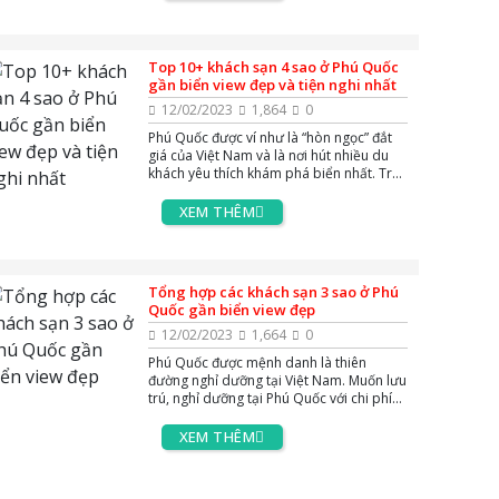
Top 10+ khách sạn 4 sao ở Phú Quốc
gần biển view đẹp và tiện nghi nhất
12/02/2023
1,864
0
Phú Quốc được ví như là “hòn ngọc” đắt
giá của Việt Nam và là nơi hút nhiều du
khách yêu thích khám phá biển nhất. Trải
nghiệm tại biển đảo Phú Quốc sẽ tuyệt
vời hơn khi có AZgo Travel tổng hợp giúp
XEM THÊM
bạn danh sách Top các khách sạn ở 4
sao Phú Quốc có không gian sang trọng
và view đẹp gần biển.
Tổng hợp các khách sạn 3 sao ở Phú
Quốc gần biển view đẹp
12/02/2023
1,664
0
Phú Quốc được mệnh danh là thiên
đường nghỉ dưỡng tại Việt Nam. Muốn lưu
trú, nghỉ dưỡng tại Phú Quốc với chi phí
trung bình, chọn lựa khách sạn 3 sao là
phù hợp nhất. AZgo Travel chia sẻ đến
XEM THÊM
bạn top những khách sạn 3 sao ở Phú
Quốc gần biển với phòng nghỉ chất lượng
tiện nghi và có giá tốt giúp du khách thoải