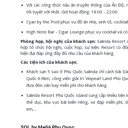
Với các công thức nấu ăn truyền thống của Ấn Độ,
tối tuyệt vời nhất. Giờ hoạt động: 18:00 - 22:00.
Cyan by the Pool phục vụ đồ ăn nhẹ, sinh tố, cocktail,
High Note Bar - Cigar Lounge phục vụ cocktail và có 
Phòng họp, hội nghị của khách sạn:
Salinda Resort c
hợp tổ chức hội nghị, cuộc họp, sự kiện. Resort có độ
hiện đại đáp ứng đầy đủ nhu cầu của khách hàng.
Các tiện ích của khách sạn:
Khách sạn 5 sao ở Phú Quốc Salinda chỉ cách bãi D
Quốc 6.9km, công viên giải trí Vinpearl Land Phú 
đưa đón sân bay miễn phí cho khách hàng.
Salinda Resort Phú Quốc Island cung cấp nhiều tiện íc
thể dục, khu vực bãi biển riêng, xe đạp miễn phí, 
em,...
SOL by Meliá Phu Quoc