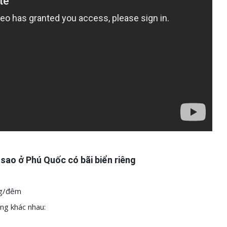
 sao ở Phú Quốc có bãi biển riêng
ng/đêm
ng khác nhau: