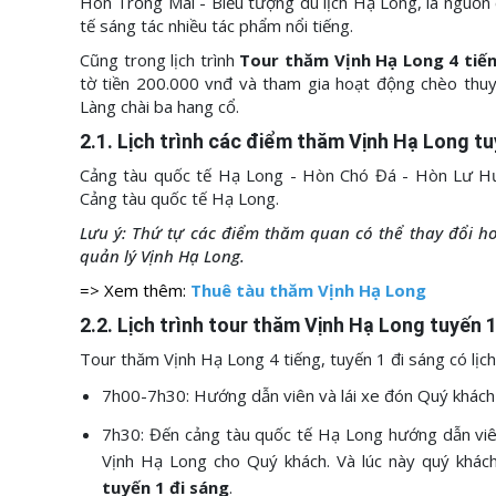
Hòn Trống Mái - Biểu tượng du lịch Hạ Long, là nguồn
tế sáng tác nhiều tác phẩm nổi tiếng.
Cũng trong lịch trình
Tour thăm Vịnh Hạ Long 4 tiế
tờ tiền 200.000 vnđ và tham gia hoạt động chèo thuy
Làng chài ba hang cổ.
2.1. Lịch trình các điểm thăm Vịnh Hạ Long tu
Cảng tàu quốc tế Hạ Long - Hòn Chó Đá - Hòn Lư H
Cảng tàu quốc tế Hạ Long.
Lưu ý: Thứ tự các điểm thăm quan có thể thay đổi ho
quản lý Vịnh Hạ Long.
=> Xem thêm:
Thuê tàu thăm Vịnh Hạ Long
2.2. Lịch trình tour thăm Vịnh Hạ Long tuyến 
Tour thăm Vịnh Hạ Long 4 tiếng, tuyến 1 đi sáng có lịch
7h00-7h30: Hướng dẫn viên và lái xe đón Quý khách 
7h30: Đến cảng tàu quốc tế Hạ Long hướng dẫn viên
Vịnh Hạ Long cho Quý khách. Và lúc này quý khách
tuyến 1 đi sáng
.