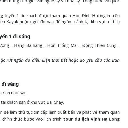
 cảm hứng cho giới văn nghệ sỹ và hoạ sỹ trong nước và quốc
ng
tuyến 1 du khách được tham quan Hòn Đỉnh Hương in trên
ền Kayak hoặc ngồi đò nan để ngắm cảnh tại khu vực di tích
yến 1 đi sáng
ương - Hang Ba hang - Hòn Trống Mái - Động Thiên Cung -
ặc rút ngắn do điều kiện thời tiết hoặc do yêu cầu của Ban
1 đi sáng
 trình như sau:
tại khách sạn ở khu vực Bãi Cháy.
 sẽ làm thủ tục xin cấp lệnh xuất bến và phát vé tham quan
 chính thức bước vào lịch trình
tour du lịch vịnh Hạ Long