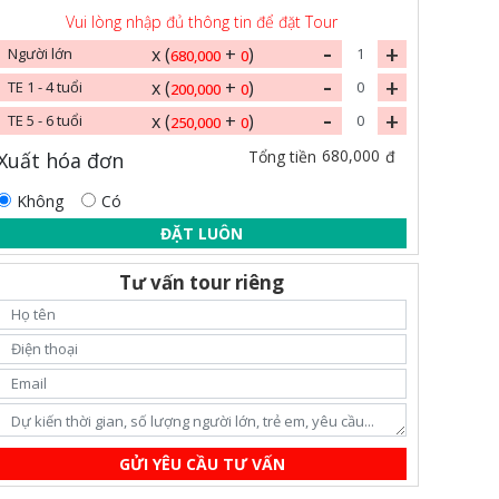
Vui lòng nhập đủ thông tin để đặt Tour
-
+
x (
+
)
Người lớn
680,000
0
-
+
x (
+
)
TE 1 - 4 tuổi
200,000
0
-
+
x (
+
)
TE 5 - 6 tuổi
250,000
0
680,000
Tổng tiền
đ
Xuất hóa đơn
Không
Có
ĐẶT LUÔN
Tư vấn tour riêng
GỬI YÊU CẦU TƯ VẤN