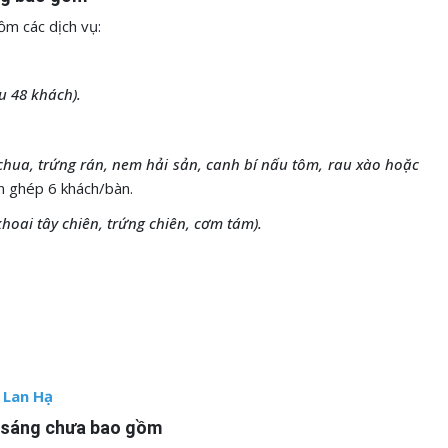
ồm các dịch vụ:
u 48 khách).
chua, trứng rán, nem hải sản, canh bí nấu tôm, rau xào hoặc
n ghép 6 khách/bàn.
khoai tây chiên, trứng chiên, cơm tám).
 Lan Hạ
1 sáng chưa bao gồm