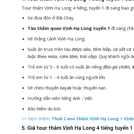
Tour thăm Vịnh Hạ Long 4 tiếng, tuyến 1 đi sáng bao g
Xe đưa đón ở Bãi Cháy.
Tàu thăm quan Vịnh Hạ Long tuyến 1
đi sáng
(Tà
Vé thắng cảnh Vịnh Hạ Long.
Suất ăn trưa trên tàu
(Mực xào, tôm hấp, cá sốt cà 
luộc theo mùa, cơm tám, trái cây).
Quý khách ngồi ă
Trẻ em từ 5 - 6 tuổi có suất ăn riêng
(Đùi gà chiên, 
Trẻ em từ 1 - 4 tuổi ăn cùng người lớn.
Vé chèo thuyền kayak hoặc thuyền nan.
Hướng dẫn viên tiếng Anh - Việt.
Bảo hiểm du lịch.
=> Xêm thêm:
Thuê Cano thăm Vịnh Hạ Long + Vịnh
5. Giá tour thăm Vịnh Hạ Long 4 tiếng tuyến 