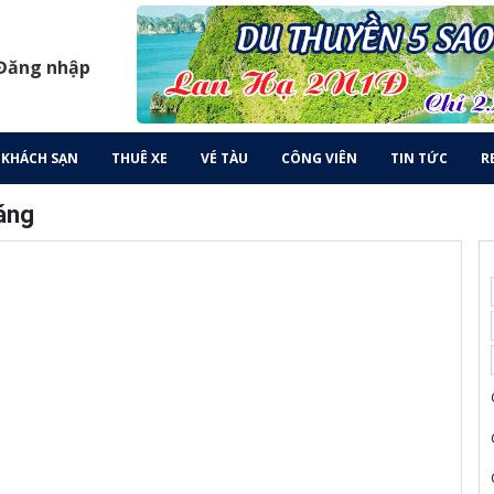
 Đăng nhập
KHÁCH SẠN
THUÊ XE
VÉ TÀU
CÔNG VIÊN
TIN TỨC
R
áng