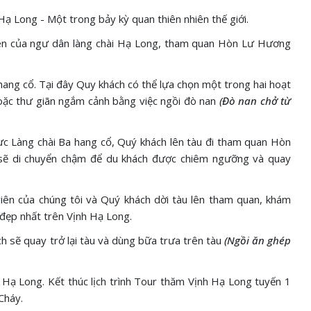
ạ Long - Một trong bảy kỳ quan thiên nhiên thế giới.
iên của ngư dân làng chài Hạ Long, tham quan Hòn Lư Hương
hang cổ. Tại đây Quy khách có thể lựa chọn một trong hai hoạt
oặc thư giãn ngắm cảnh bằng việc ngồi đò nan
(Đò nan chở từ
ực Làng chài Ba hang cổ, Quý khách lên tàu đi tham quan Hòn
 sẽ di chuyển chậm để du khách được chiêm ngưỡng và quay
ên của chúng tôi và Quý khách dời tàu lên tham quan, khám
đẹp nhất trên Vịnh Hạ Long.
 sẽ quay trở lại tàu và dùng bữa trưa trên tàu
(Ngồi ăn ghép
Hạ Long. Kết thúc lịch trình Tour thăm Vịnh Hạ Long tuyến 1
Cháy.