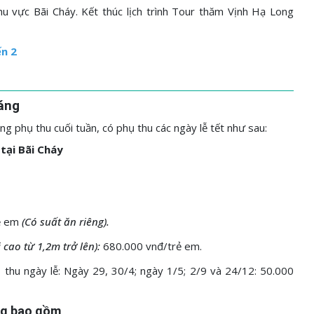
hu vực Bãi Cháy. Kết thúc lịch trình Tour thăm Vịnh Hạ Long
ến 2
H
sáng
g phụ thu cuối tuần, có phụ thu các ngày lễ tết như sau:
tại Bãi Cháy
rẻ em
(Có suất ăn riêng).
 cao từ 1,2m trở lên):
680.000 vnđ/trẻ em.
 thu ngày lễ: Ngày 29, 30/4; ngày 1/5; 2/9 và 24/12: 50.000
áng bao gồm