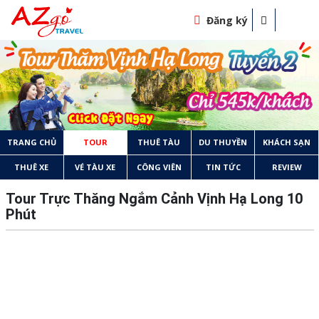
Đăng ký
TRANG CHỦ
TOUR
THUÊ TÀU
DU THUYỀN
KHÁCH SẠN
THUÊ XE
VÉ TÀU XE
CÔNG VIÊN
TIN TỨC
REVIEW
Tour Trực Thăng Ngắm Cảnh Vịnh Hạ Long 10
Phút