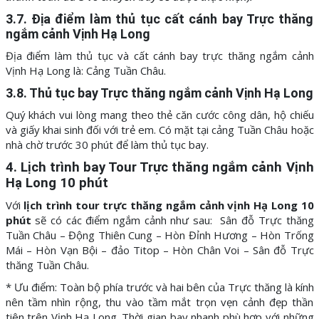
3.7. Địa điểm làm thủ tục cất cánh bay Trực thăng
ngắm cảnh Vịnh Hạ Long
Địa điểm làm thủ tục và cất cánh bay trực thăng ngắm cảnh
Vịnh Hạ Long là: Cảng Tuần Châu.
3.8. Thủ tục bay Trực thăng ngắm cảnh Vịnh Hạ Long
Quý khách vui lòng mang theo thẻ căn cước công dân, hộ chiếu
và giấy khai sinh đối với trẻ em. Có mặt tại cảng Tuần Châu hoặc
nhà chờ trước 30 phút để làm thủ tục bay.
4. Lịch trình bay Tour Trực thăng ngắm cảnh Vịnh
Hạ Long 10 phút
Với
lịch trình tour trực thăng ngắm cảnh vịnh Hạ Long 10
phút
sẽ có các điểm ngắm cảnh như sau: Sân đỗ Trực thăng
Tuần Châu – Động Thiên Cung – Hòn Đỉnh Hương – Hòn Trống
Mái – Hòn Vạn Bội – đảo Titop – Hòn Chân Voi – Sân đỗ Trực
thăng Tuần Châu.
* Ưu điểm: Toàn bộ phía trước và hai bên của Trực thăng là kính
nên tầm nhìn rộng, thu vào tầm mắt trọn vẹn cảnh đẹp thần
tiên trên Vịnh Hạ Long. Thời gian bay nhanh phù hợp với những