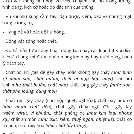
- Đồ vật không phù hợp với việc chuyên chở do trọng lượng,
hình dáng, kích cỡ hoặc do đặc tính của chúng.
- Vũ khí như súng cầm tay, đạn dược, kiếm, dao và những mặt
hàng tương tự,...
- Hàng dễ vỡ hoặc dễ hư hỏng.
- Động vật sống hoặc chết.
- Đồ hải sản tươi sống hoặc đông lạnh hay các loại thịt với điều
kiện là chúng chỉ được phép mang lên máy bay dưới dạng hành
lý xách tay.
- Chất nổ, khí gas dễ gây cháy hoặc không gây cháy
(như bình
xịt phun sơn, chất butan, thiết bị nạp hộp quẹt),
khí làm
lạnh
(như thiết bị lặn, chất nitơ),
chất lỏng gây cháy
(nước sơn,
chất pha loãng, dung môi).
- Chất rắn gây cháy (như hộp quẹt, bật lửa); chất ôxy hữu cơ
(như nhựa chất dẻo);
chất gây cháy ngộ độc, gây lây
nhiễm
(virut, vi khuẩn);
chất phóng xạ
(như kim loại phóng
xạ);
chất ăn mòn
(như axit, kiềm, thuỷ ngân, nhiệt kế),
chất có
từ tính, chất oxy hoá
(như chất tẩy trắng),...