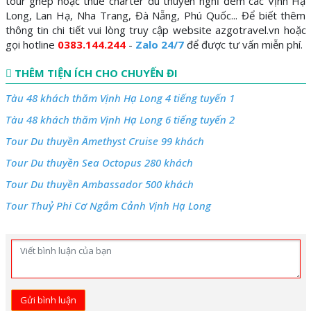
tour ghép hoặc thuê charter du thuyền nghỉ đêm các Vịnh Hạ
Long, Lan Hạ, Nha Trang, Đà Nẵng, Phú Quốc... Để biết thêm
thông tin chi tiết vui lòng truy cập website
azgotravel.vn
hoặc
gọi hotline
0383.144.244
-
Zalo 24/7
để được tư vấn miễn phí.
THÊM TIỆN ÍCH CHO CHUYẾN ĐI
Tàu 48 khách thăm Vịnh Hạ Long 4 tiếng tuyến 1
Tàu 48 khách thăm Vịnh Hạ Long 6 tiếng tuyến 2
Tour Du thuyền Amethyst Cruise 99 khách
Tour Du thuyền Sea Octopus 280 khách
Tour Du thuyền Ambassador 500 khách
Tour Thuỷ Phi Cơ Ngắm Cảnh Vịnh Hạ Long
Gửi bình luận