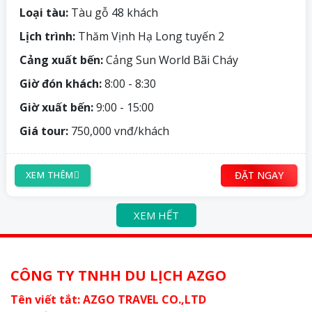
Loại tàu:
Tàu gỗ 48 khách
Lịch trình:
Thăm Vịnh Hạ Long tuyến 2
Cảng xuất bến:
Cảng Sun World Bãi Cháy
Giờ đón khách:
8:00 - 8:30
Giờ xuất bến:
9:00 - 15:00
Giá tour:
750,000 vnđ/khách
ĐẶT NGAY
XEM THÊM
XEM HẾT
CÔNG TY TNHH DU LỊCH AZGO
Tên viết tắt: AZGO TRAVEL CO.,LTD