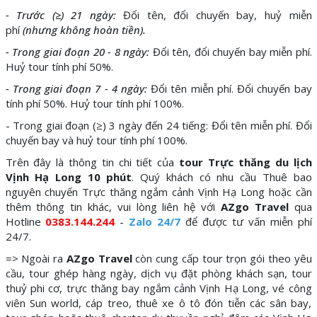
- Trước (≥) 21 ngày:
Đổi tên, đổi chuyến bay, huỷ miễn
phí
(nhưng không hoàn tiền).
- Trong giai đoạn 20 - 8 ngày:
Đổi tên, đổi chuyến bay miễn phí.
Huỷ tour tính phí 50%.
- Trong giai đoạn 7 - 4 ngày:
Đổi tên miễn phí. Đổi chuyến bay
tính phí 50%. Huỷ tour tính phí 100%.
- Trong giai đoạn (≥) 3 ngày đến 24 tiếng: Đổi tên miễn phí. Đổi
chuyến bay và huỷ tour tính phí 100%.
Trên đây là thông tin chi tiết của
tour Trực thăng du lịch
Vịnh Hạ Long 10 phút
. Quý khách có nhu cầu Thuê bao
nguyên chuyến Trực thăng ngắm cảnh Vịnh Hạ Long hoặc cần
thêm thông tin khác, vui lòng liên hệ với
AZgo Travel
qua
Hotline
0383.144.244
-
Zalo 24/7
để được tư vấn miễn phí
24/7.
=> Ngoài ra
AZgo Travel
còn cung cấp tour trọn gói theo yêu
cầu, tour ghép hàng ngày, dịch vụ đặt phòng khách sạn, tour
thuỷ phi cơ, trực thăng bay ngắm cảnh Vịnh Hạ Long, vé công
viên Sun world, cáp treo, thuê xe ô tô đón tiễn các sân bay,