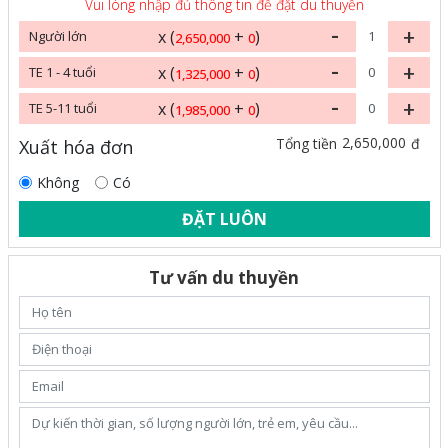
Vui lòng nhập đủ thông tin để đặt du thuyền
-
+
x (
+
)
Người lớn
2,650,000
0
-
+
x (
+
)
TE 1 - 4 tuổi
1,325,000
0
-
+
x (
+
)
TE 5-11 tuổi
1,985,000
0
2,650,000
Tổng tiền
đ
Xuất hóa đơn
Không
Có
ĐẶT LUÔN
Tư vấn du thuyền