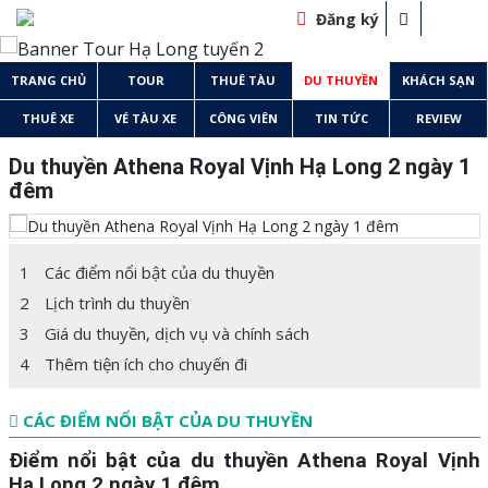
Đăng ký
TRANG CHỦ
TOUR
THUÊ TÀU
DU THUYỀN
KHÁCH SẠN
THUÊ XE
VÉ TÀU XE
CÔNG VIÊN
TIN TỨC
REVIEW
Du thuyền Athena Royal Vịnh Hạ Long 2 ngày 1
đêm
1
Các điểm nổi bật của du thuyền
2
Lịch trình du thuyền
3
Giá du thuyền, dịch vụ và chính sách
4
Thêm tiện ích cho chuyến đi
CÁC ĐIỂM NỔI BẬT CỦA DU THUYỀN
Điểm nổi bật của du thuyền Athena Royal Vịnh
Hạ Long
2 ngày 1 đêm