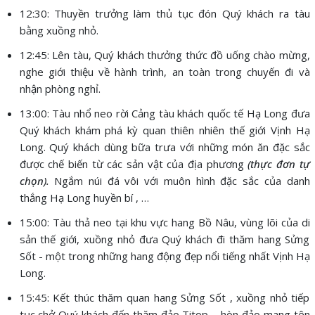
12:30: Thuyền trưởng làm thủ tục đón Quý khách ra tàu
bằng xuồng nhỏ.
12:45: Lên tàu, Quý khách thưởng thức đồ uống chào mừng,
nghe giới thiệu về hành trình, an toàn trong chuyến đi và
nhận phòng nghỉ.
13:00: Tàu nhổ neo rời Cảng tàu khách quốc tế Hạ Long đưa
Quý khách khám phá kỳ quan thiên nhiên thế giới Vịnh Hạ
Long. Quý khách dùng bữa trưa với những món ăn đặc sắc
được chế biến từ các sản vật của địa phương
(thực đơn tự
chọn).
Ngắm núi đá vôi với muôn hình đặc sắc của danh
thắng Hạ Long huyền bí , …
15:00: Tàu thả neo tại khu vực hang Bồ Nâu, vùng lõi của di
sản thế giới, xuồng nhỏ đưa Quý khách đi thăm hang Sửng
Sốt - một trong những hang động đẹp nổi tiếng nhất Vịnh Hạ
Long.
15:45: Kết thúc thăm quan hang Sửng Sốt , xuồng nhỏ tiếp
tục chở Quý khách đến thăm đảo Titop – hòn đảo mang tên