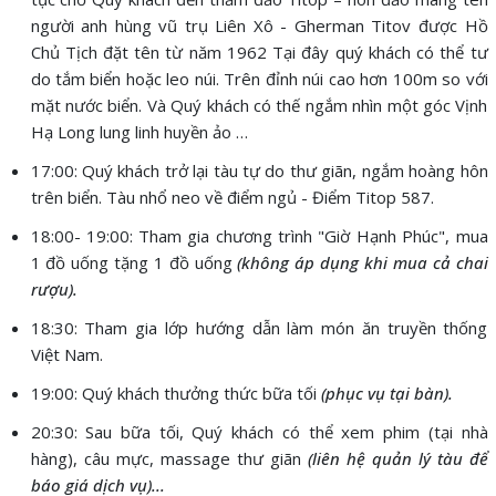
người anh hùng vũ trụ Liên Xô - Gherman Titov được Hồ
Chủ Tịch đặt tên từ năm 1962 Tại đây quý khách có thể tư
do tắm biển hoặc leo núi. Trên đỉnh núi cao hơn 100m so với
mặt nước biển. Và Quý khách có thế ngắm nhìn một góc Vịnh
Hạ Long lung linh huyền ảo …
17:00: Quý khách trở lại tàu tự do thư giãn, ngắm hoàng hôn
trên biển. Tàu nhổ neo về điểm ngủ - Điểm Titop 587.
18:00- 19:00: Tham gia chương trình "Giờ Hạnh Phúc", mua
1 đồ uống tặng 1 đồ uống
(không áp dụng khi mua cả chai
rượu).
18:30: Tham gia lớp hướng dẫn làm món ăn truyền thống
Việt Nam.
19:00: Quý khách thưởng thức bữa tối
(phục vụ tại bàn).
20:30: Sau bữa tối, Quý khách có thể xem phim (tại nhà
hàng), câu mực, massage thư giãn
(liên hệ quản lý tàu để
báo giá dịch vụ)...