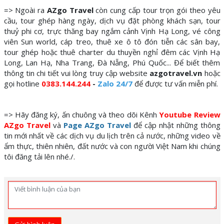
=> Ngoài ra
AZgo Travel
còn cung cấp tour trọn gói theo yêu
cầu, tour ghép hàng ngày, dịch vụ đặt phòng khách sạn, tour
thuỷ phi cơ, trực thăng bay ngắm cảnh Vịnh Hạ Long, vé công
viên Sun world, cáp treo, thuê xe ô tô đón tiễn các sân bay,
tour ghép hoặc thuê charter du thuyền nghỉ đêm các Vịnh Hạ
Long, Lan Hạ, Nha Trang, Đà Nẵng, Phú Quốc... Để biết thêm
thông tin chi tiết vui lòng truy cập website
azgotravel.vn
hoặc
gọi hotline
0383.144.244
-
Zalo 24/7
để được tư vấn miễn phí.
=> Hãy đăng ký, ấn chuông và theo dõi Kênh
Youtube Review
AZgo Travel
và
Page AZgo Travel
để cập nhật những thông
tin mới nhất về các dịch vụ du lịch trên cả nước, những video về
ẩm thực, thiên nhiên, đất nước và con người Việt Nam khi chúng
tôi đăng tải lên nhé./.