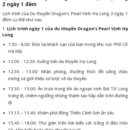
2 ngày 1 đêm
Lịch trình của Du thuyền Dragon's Pearl Vịnh Hạ Long 2 ngày 1
đêm cụ thể như sau:
1.
Lịch trình ngày 1 của du thuyền Dragon's Pearl Vịnh Hạ
Long
7.30 - 8.00: Đón tại khách sạn của bạn trong khu vực Phố Cổ
Hà Nội.
12.00 - 12.30: Xuống bến du thuyền Hạ Long.
12.30 - 13.00: Nhận phòng, thưởng thức đồ uống chào
mừng và giới thiệu sơ lược về du thuyền.
13.30 - 15.00: Ăn trưa trong khi du ngoạn vịnh Bái Tử Long
tráng lệ, chiêm ngưỡng những thành tạo hấp dẫn trên đường
đi.
15.15 – 15.40: Khám phá động Thiên Cảnh Sơn ẩn sâu.
15.45 - 18:00: Thư giãn trên bãi biển cát trắng ở đảo Hòn
Cò, tắm biển hoặc chèo thuyền kayak.