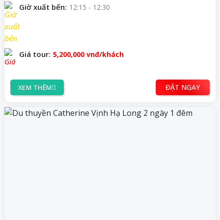
Giờ xuất bến:
12:15 - 12:30
Giá tour:
5,200,000
vnđ/khách
ĐẶT NGAY
XEM THÊM