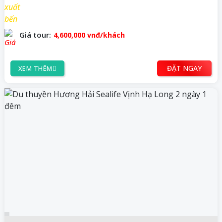
Giá tour:
4,600,000
vnđ/khách
ĐẶT NGAY
XEM THÊM