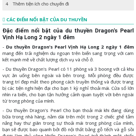
4
Thêm tiện ích cho chuyến đi
CÁC ĐIỂM NỔI BẬT CỦA DU THUYỀN
Đặc điểm nổi bật của du thuyền Dragon's Pearl
Vịnh Hạ Long 2 ngày 1 đêm
-
Du thuyền Dragon's Pearl Vịnh Hạ Long 2 ngày 1 đêm
mang đến trải nghiệm du ngoạn trên biển sang trọng với cam
kết mạnh mẽ về chất lượng dịch vụ và chỗ ở.
- Du thuyền Dragon's Pearl có 11 phòng và 3 boong với cả khu
vực ăn uống bên ngoài và bên trong. Mỗi phòng đều được
trang trí đẹp mắt theo phong cách truyền thống và được trang
bị các tiện nghi hiện đại cho bạn 1 kỳ nghỉ thoải mái. Cửa sổ lớn
nhìn ra biển, cho bạn tận hưởng cảnh quan tuyệt vời bên ngoài
từ trong phòng của mình.
- Du thuyền Dragon's Pearl Cho bạn thoải mái khi đang dùng
bữa trong nhà hàng, nằm dài trên một trong 2 chiếc ghế tắm
nắng hay thư giãn trong sự thoải mái trong phòng của mình,
bạn sẽ được bao quanh bởi đồ nội thất bằng gỗ tếch và gỗ sồi
được làm thủ công khiến Dragon's Pearl trở thành một chiếc