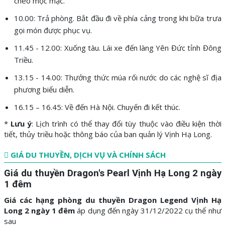
chèo mộc mạc.
10.00: Trả phòng. Bắt đầu đi về phía cảng trong khi bữa trưa
gọi món được phục vụ.
11.45 - 12.00: Xuống tàu. Lái xe đến làng Yên Đức tỉnh Đông
Triều.
13.15 - 14.00: Thưởng thức múa rối nước do các nghệ sĩ địa
phương biểu diễn.
16.15 – 16.45: Về đến Hà Nội. Chuyến đi kết thúc.
*
Lưu ý
: Lịch trình có thể thay đổi tùy thuộc vào điều kiện thời
tiết, thủy triều hoặc thông báo của ban quản lý Vịnh Hạ Long.
GIÁ DU THUYỀN, DỊCH VỤ VÀ CHÍNH SÁCH
Giá du
thuyền Dragon's Pearl Vịnh Hạ Long 2 ngày
1 đêm
Giá các hạng phòng du thuyền Dragon Legend Vịnh Hạ
Long 2 ngày 1 đêm
áp dụng đến ngày 31/12/2022 cụ thể như
sau