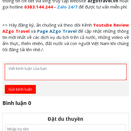
thông tin chi tiết vui lòng truy cập website
azgotravel.vn
hoặc
gọi hotline
0383.144.244
-
Zalo 24/7
để được tư vấn miễn phí.
=> Hãy đăng ký, ấn chuông và theo dõi Kênh
Youtube Review
AZgo Travel
và
Page AZgo Travel
để cập nhật những thông
tin mới nhất về các dịch vụ du lịch trên cả nước, những video về
ẩm thực, thiên nhiên, đất nước và con người Việt Nam khi chúng
tôi đăng tải lên nhé./.
Gửi bình luận
Bình luận 0
Đặt du thuyền