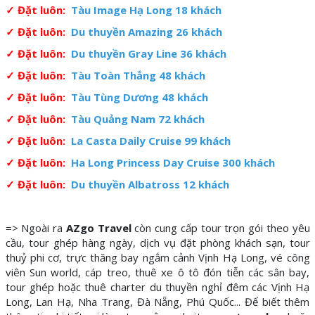
✓ Đặt luôn:
Tàu Image Hạ Long 18 khách
✓ Đặt luôn:
Du thuyền Amazing 26 khách
✓ Đặt luôn:
Du thuyền Gray Line 36 khách
✓ Đặt luôn:
Tàu Toàn Thắng 48 khách
✓ Đặt luôn:
Tàu Tùng Dương 48 khách
✓ Đặt luôn:
Tàu Quảng Nam 72 khách
✓ Đặt luôn:
La Casta Daily Cruise 99 khách
✓ Đặt luôn:
Ha Long Princess Day Cruise 300 khách
✓ Đặt luôn:
Du thuyền Albatross 12 khách
=> Ngoài ra
AZgo Travel
còn cung cấp tour trọn gói theo yêu
cầu, tour ghép hàng ngày, dịch vụ đặt phòng khách sạn, tour
thuỷ phi cơ, trực thăng bay ngắm cảnh Vịnh Hạ Long, vé công
viên Sun world, cáp treo, thuê xe ô tô đón tiễn các sân bay,
tour ghép hoặc thuê charter du thuyền nghỉ đêm các Vịnh Hạ
Long, Lan Hạ, Nha Trang, Đà Nẵng, Phú Quốc... Để biết thêm