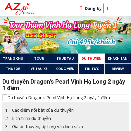
Đăng ký
TRANG CHỦ
TOUR
THUÊ TÀU
DU THUYỀN
KHÁCH SẠN
THUÊ XE
VÉ TÀU XE
CÔNG VIÊN
TIN TỨC
REVIEW
Du thuyền Dragon's Pearl Vịnh Hạ Long 2 ngày
1 đêm
1
Các điểm nổi bật của du thuyền
2
Lịch trình du thuyền
3
Giá du thuyền, dịch vụ và chính sách