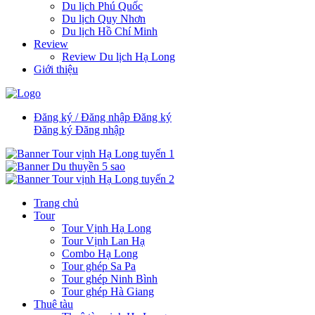
Du lịch Phú Quốc
Du lịch Quy Nhơn
Du lịch Hồ Chí Minh
Review
Review Du lịch Hạ Long
Giới thiệu
Đăng ký / Đăng nhập
Đăng ký
Đăng ký
Đăng nhập
Trang chủ
Tour
Tour Vịnh Hạ Long
Tour Vịnh Lan Hạ
Combo Hạ Long
Tour ghép Sa Pa
Tour ghép Ninh Bình
Tour ghép Hà Giang
Thuê tàu