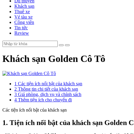
Du thuyền
Khách sạn
Thuê xe
Vé tàu xe
Công viên
Tin tức
Review
Khách sạn Golden Cô Tô
1
Các tiện ích nổi bật của khách sạn
2
Thông tin chi tiết của khách sạn
3
Giá phòng, dịch vụ và chính sách
4
Thêm tiện ích cho chuyến đi
Các tiện ích nổi bật của khách sạn
1. Tiện ích nổi bật của
khách
sạn Golden C