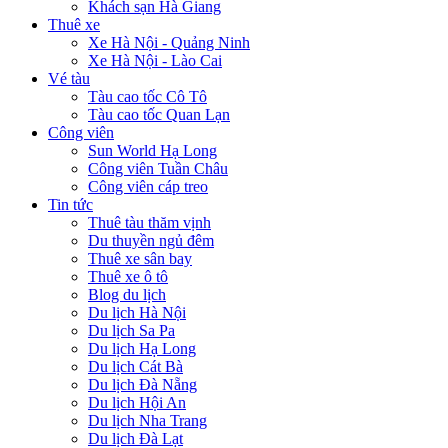
Khách sạn Hà Giang
Thuê xe
Xe Hà Nội - Quảng Ninh
Xe Hà Nội - Lào Cai
Vé tàu
Tàu cao tốc Cô Tô
Tàu cao tốc Quan Lạn
Công viên
Sun World Hạ Long
Công viên Tuần Châu
Công viên cáp treo
Tin tức
Thuê tàu thăm vịnh
Du thuyền ngủ đêm
Thuê xe sân bay
Thuê xe ô tô
Blog du lịch
Du lịch Hà Nội
Du lịch Sa Pa
Du lịch Hạ Long
Du lịch Cát Bà
Du lịch Đà Nẵng
Du lịch Hội An
Du lịch Nha Trang
Du lịch Đà Lạt