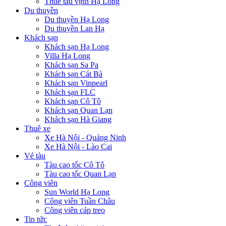
Thuê tàu vịnh Hạ Long
Du thuyền
Du thuyền Hạ Long
Du thuyền Lan Hạ
Khách sạn
Khách sạn Hạ Long
Villa Hạ Long
Khách sạn Sa Pa
Khách sạn Cát Bà
Khách sạn Vinpearl
Khách sạn FLC
Khách sạn Cô Tô
Khách sạn Quan Lạn
Khách sạn Hà Giang
Thuê xe
Xe Hà Nội - Quảng Ninh
Xe Hà Nội - Lào Cai
Vé tàu
Tàu cao tốc Cô Tô
Tàu cao tốc Quan Lạn
Công viên
Sun World Hạ Long
Công viên Tuần Châu
Công viên cáp treo
Tin tức