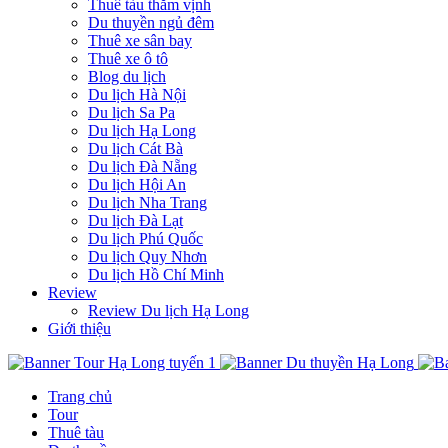
Thuê tàu thăm vịnh
Du thuyền ngủ đêm
Thuê xe sân bay
Thuê xe ô tô
Blog du lịch
Du lịch Hà Nội
Du lịch Sa Pa
Du lịch Hạ Long
Du lịch Cát Bà
Du lịch Đà Nẵng
Du lịch Hội An
Du lịch Nha Trang
Du lịch Đà Lạt
Du lịch Phú Quốc
Du lịch Quy Nhơn
Du lịch Hồ Chí Minh
Review
Review Du lịch Hạ Long
Giới thiệu
Trang chủ
Tour
Thuê tàu