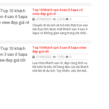
khách sạn 5 sao ở Sapa với view cực đỉnh
mà bạn không nên bỏ qua khi đi du lịch
Top 10 khách sạn 4 sao ở Sapa có
Sapa năm 2022.
view đẹp giá rẻ
27/09/2022
2,679
0
Chuyến đi du lịch sẽ trở nên thật trọn vẹn
nếu bạn tìm được một khách sạn 4 sao ở
Sapa có không gian sang trọng với chất
lượng phục vụ tốt nhất. Chớ vội băn
khoăn vì quá nhiều lựa chọn vì AZgo
Travel sẽ giúp bạn tổng hợp Top 10
Top 10 khách sạn 3 sao ở Sapa view
khách sạn ở Sapa được đánh giá tiêu
đẹp giá tốt
chuẩn 4 sao, có nội thất tiện nghi và view
đẹp bậc nhất gần khu trung tâm.
27/09/2022
1,553
0
Lựa chọn khách sạn rẻ, đẹp cùng dịch vụ
tốt luôn là tiêu chí hàng đầu của du khách
mỗi khi đi du lịch. Tuy nhiên, việc tìm kiếm
khách sạn với những tiêu chí trên không
hề đơn giản. Hiểu được nỗi lòng của bạn,
AZgo Travel đã liệt kê top 10 khách sạn 3
sao ở Sapa có view đẹp giá tốt để bạn
tham khảo