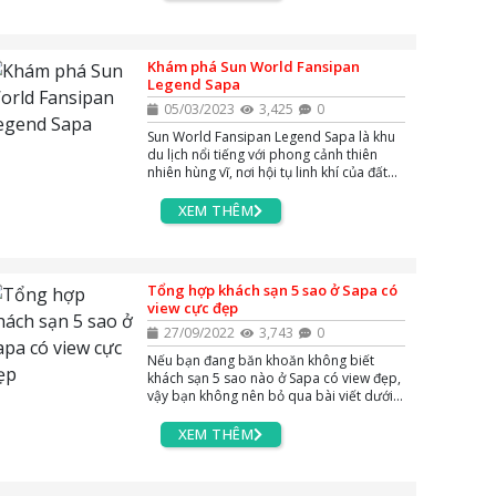
khoảnh khắc vô cùng ấn tượng và đẹp
mắt.
Khám phá Sun World Fansipan
Legend Sapa
05/03/2023
3,425
0
Sun World Fansipan Legend Sapa là khu
du lịch nổi tiếng với phong cảnh thiên
nhiên hùng vĩ, nơi hội tụ linh khí của đất
trời, được mệnh danh là "nóc nhà Đương
Dương" với đỉnh Fansipan. Hãy cùng
XEM THÊM
AZgo Travel khám phá nơi đây xem có gì
?
Tổng hợp khách sạn 5 sao ở Sapa có
view cực đẹp
27/09/2022
3,743
0
Nếu bạn đang băn khoăn không biết
khách sạn 5 sao nào ở Sapa có view đẹp,
vậy bạn không nên bỏ qua bài viết dưới
đây. AZgo Travel đã tổng hợp lại những
khách sạn 5 sao ở Sapa với view cực đỉnh
XEM THÊM
mà bạn không nên bỏ qua khi đi du lịch
Sapa năm 2022.