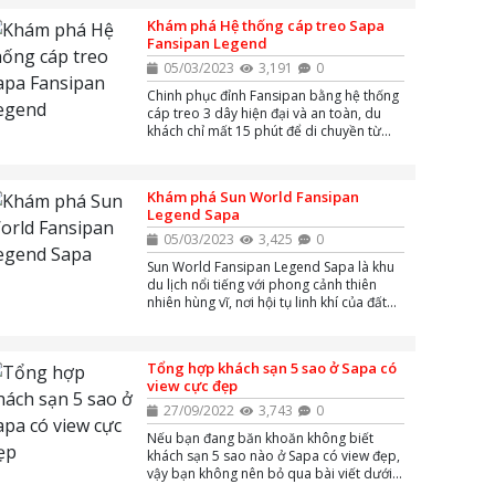
Khám phá Hệ thống cáp treo Sapa
Fansipan Legend
05/03/2023
3,191
0
Chinh phục đỉnh Fansipan bằng hệ thống
cáp treo 3 dây hiện đại và an toàn, du
khách chỉ mất 15 phút để di chuyền từ
nhà ga lên đến đỉnh Fansipan ngắm cảnh
thiên nhiên hùng vĩ và săn mây với những
khoảnh khắc vô cùng ấn tượng và đẹp
Khám phá Sun World Fansipan
mắt.
Legend Sapa
05/03/2023
3,425
0
Sun World Fansipan Legend Sapa là khu
du lịch nổi tiếng với phong cảnh thiên
nhiên hùng vĩ, nơi hội tụ linh khí của đất
trời, được mệnh danh là "nóc nhà Đương
Dương" với đỉnh Fansipan. Hãy cùng
AZgo Travel khám phá nơi đây xem có gì
Tổng hợp khách sạn 5 sao ở Sapa có
?
view cực đẹp
27/09/2022
3,743
0
Nếu bạn đang băn khoăn không biết
khách sạn 5 sao nào ở Sapa có view đẹp,
vậy bạn không nên bỏ qua bài viết dưới
đây. AZgo Travel đã tổng hợp lại những