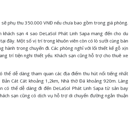
à sẽ phụ thu 350.000 VNĐ nếu chưa bao gồm trong giá phòng.
gian khách sạn 4 sao DeLaSol Phát Linh Sapa mang đến cho du
ại đây. Một số vị trí trong khuôn viên còn có lò sưởi cùng bàn
 hành trong chuyến đi. Các phòng nghỉ với lối thiết kế gỗ xịn
ang trí tiện nghi thiết yếu. Khách sạn cũng hỗ trợ cho thuê xe
ó thể dễ dàng tham quan các địa điểm thu hút nổi tiếng nhất
 Bản Cát Cát khoảng 1,2km, Nhà thờ Đá khoảng 920m. Làng
n có thể dễ dàng đi đến DeLaSol Phát Linh Sapa từ sân bay
Khách sạn cũng có dịch vụ hỗ trợ di chuyển đường ngắn thuận