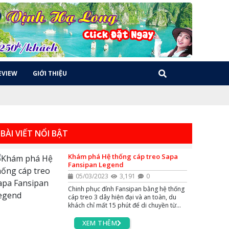
EVIEW
GIỚI THIỆU
BÀI VIẾT NỔI BẬT
Khám phá Hệ thống cáp treo Sapa
Fansipan Legend
05/03/2023
3,191
0
Chinh phục đỉnh Fansipan bằng hệ thống
cáp treo 3 dây hiện đại và an toàn, du
khách chỉ mất 15 phút để di chuyền từ
nhà ga lên đến đỉnh Fansipan ngắm cảnh
thiên nhiên hùng vĩ và săn mây với những
XEM THÊM