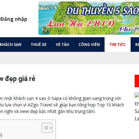
 Đăng nhập
KHÁCH SẠN
THUÊ XE
VÉ TÀU
CÔNG VIÊN
TIN TỨC
R
w đẹp giá rẻ
ược một khách sạn 4 sao ở Sapa có không gian sang trọng với
iều lựa chọn vì AZgo Travel sẽ giúp bạn tổng hợp Top 10 khách
ện nghi và view đẹp bậc nhất gần khu trung tâm.
a)