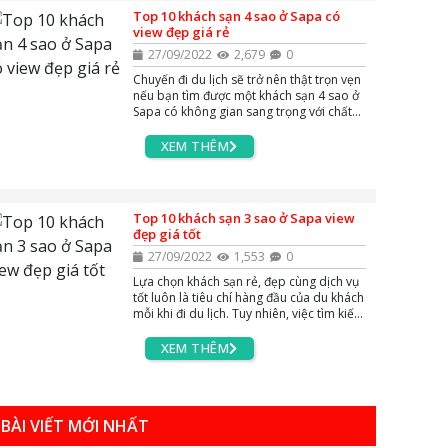
Top 10 khách sạn 4 sao ở Sapa có
view đẹp giá rẻ
27/09/2022
2,679
0
Chuyến đi du lịch sẽ trở nên thật trọn vẹn
nếu bạn tìm được một khách sạn 4 sao ở
Sapa có không gian sang trọng với chất
lượng phục vụ tốt nhất. Chớ vội băn
khoăn vì quá nhiều lựa chọn vì AZgo
XEM THÊM
Travel sẽ giúp bạn tổng hợp Top 10
khách sạn ở Sapa được đánh giá tiêu
chuẩn 4 sao, có nội thất tiện nghi và view
đẹp bậc nhất gần khu trung tâm.
Top 10 khách sạn 3 sao ở Sapa view
đẹp giá tốt
27/09/2022
1,553
0
Lựa chọn khách sạn rẻ, đẹp cùng dịch vụ
tốt luôn là tiêu chí hàng đầu của du khách
mỗi khi đi du lịch. Tuy nhiên, việc tìm kiếm
khách sạn với những tiêu chí trên không
hề đơn giản. Hiểu được nỗi lòng của bạn,
XEM THÊM
AZgo Travel đã liệt kê top 10 khách sạn 3
sao ở Sapa có view đẹp giá tốt để bạn
tham khảo
BÀI VIẾT MỚI NHẤT