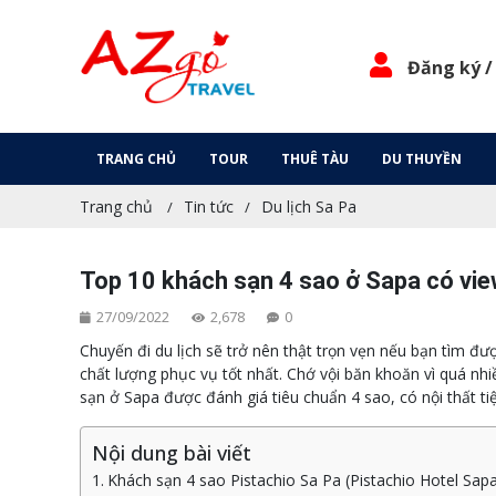
Đăng ký /
TRANG CHỦ
TOUR
THUÊ TÀU
DU THUYỀN
Trang chủ
Tin tức
Du lịch Sa Pa
Top 10 khách sạn 4 sao ở Sapa có vie
27/09/2022
2,678
0
Chuyến đi du lịch sẽ trở nên thật trọn vẹn nếu bạn tìm đ
chất lượng phục vụ tốt nhất. Chớ vội băn khoăn vì quá nh
sạn ở Sapa được đánh giá tiêu chuẩn 4 sao, có nội thất ti
Nội dung bài viết
Khách sạn 4 sao Pistachio Sa Pa (Pistachio Hotel Sap