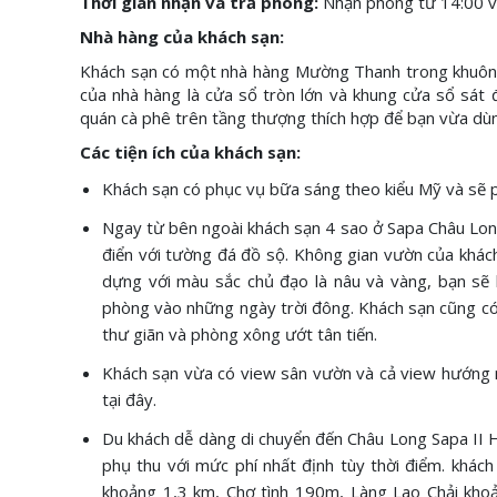
Thời gian nhận và trả phòng:
Nhận phòng từ 14:00 
Nhà hàng của khách sạn:
Khách sạn có một nhà hàng Mường Thanh trong khuôn 
của nhà hàng là cửa sổ tròn lớn và khung cửa sổ sát 
quán cà phê trên tầng thượng thích hợp để bạn vừa dù
Các tiện ích của khách sạn:
Khách sạn có phục vụ bữa sáng theo kiểu Mỹ và sẽ
Ngay từ bên ngoài khách sạn 4 sao ở Sapa Châu Long 
điển với tường đá đồ sộ. Không gian vườn của khác
dựng với màu sắc chủ đạo là nâu và vàng, bạn sẽ 
phòng vào những ngày trời đông. Khách sạn cũng có đ
thư giãn và phòng xông ướt tân tiến.
Khách sạn vừa có view sân vườn và cả view hướng nú
tại đây.
Du khách dễ dàng di chuyển đến Châu Long Sapa II H
phụ thu với mức phí nhất định tùy thời điểm. khác
khoảng 1,3 km, Chợ tình 190m, Làng Lao Chải kho