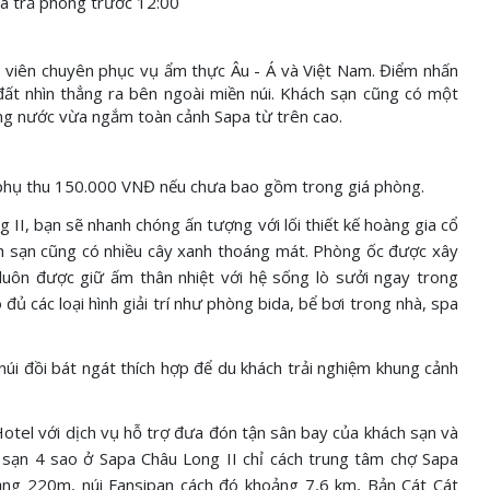
và trả phòng
trước
12:00
viên chuyên phục vụ ẩm thực Âu - Á và Việt Nam. Điểm nhấn
đất nhìn thẳng ra bên ngoài miền núi. Khách sạn cũng có một
ng nước vừa ngắm toàn cảnh Sapa từ trên cao.
 phụ thu 150.000 VNĐ nếu chưa bao gồm trong giá phòng.
II, bạn sẽ nhanh chóng ấn tượng với lối thiết kế hoàng gia cổ
h sạn cũng có nhiều cây xanh thoáng mát. Phòng ốc được xây
luôn được giữ ấm thân nhiệt với hệ sống lò sưởi ngay trong
ủ các loại hình giải trí như phòng bida, bể bơi trong nhà, spa
i đồi bát ngát thích hợp để du khách trải nghiệm khung cảnh
otel với dịch vụ hỗ trợ đưa đón tận sân bay của khách sạn và
h sạn 4 sao ở Sapa Châu Long II chỉ cách trung tâm chợ Sapa
ảng 220m, núi Fansipan cách đó khoảng 7,6 km, Bản Cát Cát