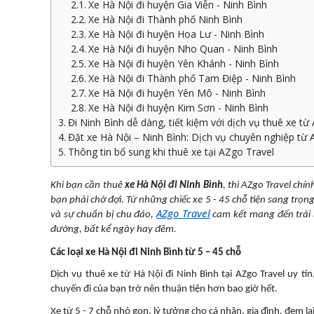
Xe Hà Nội đi huyện Gia Viễn - Ninh Bình
Xe Hà Nội đi Thành phố Ninh Bình
Xe Hà Nội đi huyện Hoa Lư - Ninh Bình
Xe Hà Nội đi huyện Nho Quan - Ninh Bình
Xe Hà Nội đi huyện Yên Khánh - Ninh Bình
Xe Hà Nội đi Thành phố Tam Điệp - Ninh Bình
Xe Hà Nội đi huyện Yên Mô - Ninh Bình
Xe Hà Nội đi huyện Kim Sơn - Ninh Bình
Đi Ninh Bình dễ dàng, tiết kiệm với dịch vụ thuê xe từ
Đặt xe Hà Nội – Ninh Bình: Dịch vụ chuyên nghiệp từ 
Thông tin bổ sung khi thuê xe tại AZgo Travel
Khi bạn cần thuê
xe Hà Nội đi Ninh Bình
, thì AZgo Travel chí
bạn phải chờ đợi. Từ những chiếc xe 5 - 45 chỗ tiện sang trọn
AZgo Travel
và sự chuẩn bị chu đáo,
cam kết mang đến trải 
đường, bất kể ngày hay đêm.
Các loại xe Hà Nội đi Ninh Bình từ 5 – 45 chỗ
Dịch vụ thuê xe từ Hà Nội đi Ninh Bình tại AZgo Travel uy tí
chuyến đi của bạn trở nên thuận tiện hơn bao giờ hết.
Xe từ 5 - 7 chỗ nhỏ gọn, lý tưởng cho cá nhân, gia đình, đem lạ