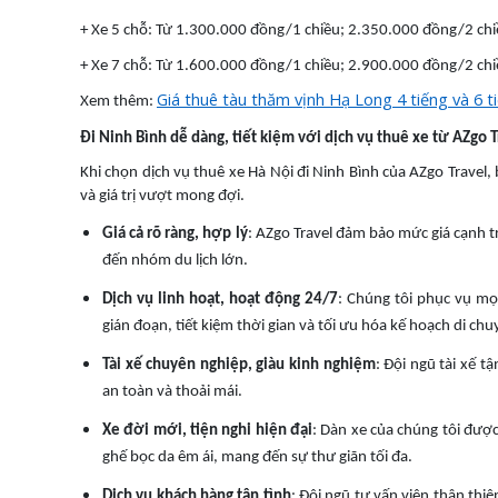
+ Xe 5 chỗ: Từ 1.300.000 đồng/1 chiều; 2.350.000 đồng/2 chi
+ Xe 7 chỗ: Từ 1.600.000 đồng/1 chiều; 2.900.000 đồng/2 chi
Giá thuê tàu thăm vịnh Hạ Long 4 tiếng và 6 t
Xem thêm:
Đi Ninh Bình dễ dàng, tiết kiệm với dịch vụ thuê xe từ AZgo T
Khi chọn dịch vụ thuê xe Hà Nội đi Ninh Bình của AZgo Travel,
và giá trị vượt mong đợi.
Giá cả rõ ràng, hợp lý
: AZgo Travel đảm bảo mức giá cạnh t
đến nhóm du lịch lớn.
Dịch vụ linh hoạt, hoạt động 24/7
: Chúng tôi phục vụ mọ
gián đoạn, tiết kiệm thời gian và tối ưu hóa kế hoạch di chu
Tài xế chuyên nghiệp, giàu kinh nghiệm
: Đội ngũ tài xế 
an toàn và thoải mái.
Xe đời mới, tiện nghi hiện đại
: Dàn xe của chúng tôi đượ
ghế bọc da êm ái, mang đến sự thư giãn tối đa.
Dịch vụ khách hàng tận tình
: Đội ngũ tư vấn viên thân thiệ