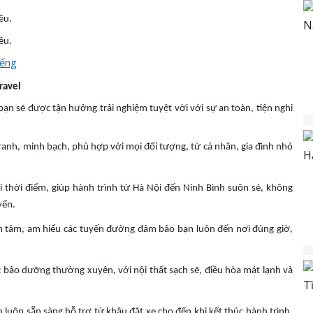
ều.
ều.
iếng
ravel
 bạn sẽ được tận hưởng trải nghiệm tuyệt vời với sự an toàn, tiện nghi
ranh, minh bạch, phù hợp với mọi đối tượng, từ cá nhân, gia đình nhỏ
i thời điểm, giúp hành trình từ Hà Nội đến Ninh Bình suôn sẻ, không
yển.
tận tâm, am hiểu các tuyến đường đảm bảo bạn luôn đến nơi đúng giờ,
c bảo dưỡng thường xuyên, với nội thất sạch sẽ, điều hòa mát lạnh và
n luôn sẵn sàng hỗ trợ từ khâu đặt xe cho đến khi kết thúc hành trình,