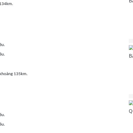
g 134km.
ều.
ều.
p, khoảng 135km.
ều.
ều.