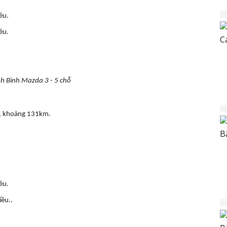
ều.
ều.
nh Bình Mazda 3 - 5 chỗ
an, khoảng 131km.
ều.
ều..