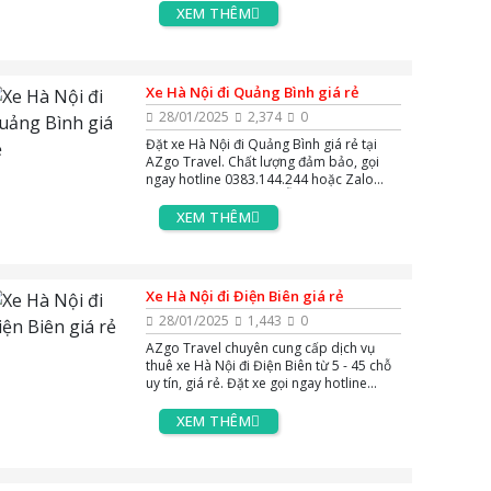
để được tư vấn miễn phí 24/7.
XEM THÊM
Xe Hà Nội đi Quảng Bình giá rẻ
28/01/2025
2,374
0
Đặt xe Hà Nội đi Quảng Bình giá rẻ tại
AZgo Travel. Chất lượng đảm bảo, gọi
ngay hotline 0383.144.244 hoặc Zalo
24/7 để được tư vấn MIỄN PHÍ!
XEM THÊM
Xe Hà Nội đi Điện Biên giá rẻ
28/01/2025
1,443
0
AZgo Travel chuyên cung cấp dịch vụ
thuê xe Hà Nội đi Điện Biên từ 5 - 45 chỗ
uy tín, giá rẻ. Đặt xe gọi ngay hotline
0383.144.244, hoặc zalo và massenger
để được tư vấn miễn phí 24/7.
XEM THÊM