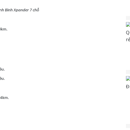
inh Bình Xpander 7 chỗ
38km.
ều.
ều.
154km.