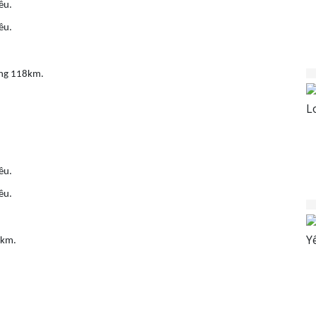
ều.
ều.
oảng 118km.
ều.
ều.
6km.