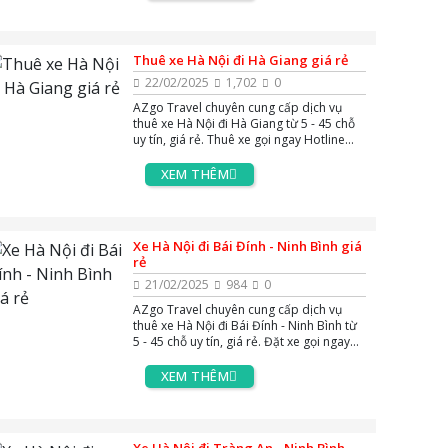
Thuê xe Hà Nội đi Hà Giang giá rẻ
22/02/2025
1,702
0
AZgo Travel chuyên cung cấp dịch vụ
thuê xe Hà Nội đi Hà Giang từ 5 - 45 chỗ
uy tín, giá rẻ. Thuê xe gọi ngay Hotline
0383.144.244, hoặc Zalo và Massenger
để được tư vấn miễn phí 24/7.
XEM THÊM
Xe Hà Nội đi Bái Đính - Ninh Bình giá
rẻ
21/02/2025
984
0
AZgo Travel chuyên cung cấp dịch vụ
thuê xe Hà Nội đi Bái Đính - Ninh Bình từ
5 - 45 chỗ uy tín, giá rẻ. Đặt xe gọi ngay
Hotline 0383.144.244, hoặc Zalo và
Massenger để được tư vấn miễn phí 24/7.
XEM THÊM