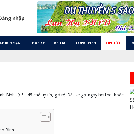
 Đăng nhập
KHÁCH SẠN
THUÊ XE
VÉ TÀU
CÔNG VIÊN
TIN TỨC
R
 Bình từ 5 - 45 chỗ uy tín, giá rẻ. Đặt xe gọi ngay hotline, hoặc
inh Bình