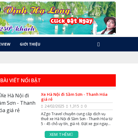
EVIEW
GIỚI THIỆU
BÀI VIẾT NỔI BẬT
Xe Hà Nội đi Sầm Sơn - Thanh Hóa
giá rẻ
24/02/2025
1,315
0
AZgo Travel chuyên cung cấp dịch vụ
thuê xe Hà Nội đi Sầm Sơn - Thanh Hóa từ
5 - 45 chỗ uy tín, giá rẻ. Đặt xe gọi ngay
Hotline 0383.144.244, hoặc Zalo và
Massenger để được tư vấn miễn phí 24/7.
XEM THÊM