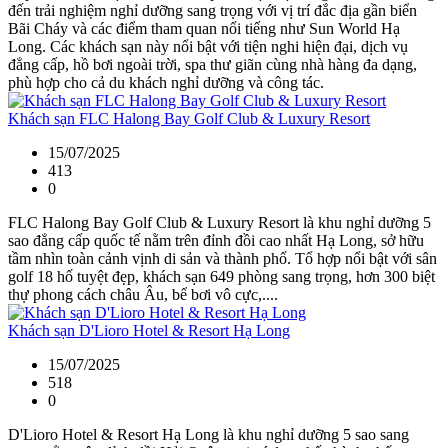
đến trải nghiệm nghỉ dưỡng sang trọng với vị trí đắc địa gần biển
Bãi Cháy và các điểm tham quan nổi tiếng như Sun World Hạ
Long. Các khách sạn này nổi bật với tiện nghi hiện đại, dịch vụ
đẳng cấp, hồ bơi ngoài trời, spa thư giãn cùng nhà hàng đa dạng,
phù hợp cho cả du khách nghỉ dưỡng và công tác.
Khách sạn FLC Halong Bay Golf Club & Luxury Resort
15/07/2025
413
0
FLC Halong Bay Golf Club & Luxury Resort là khu nghỉ dưỡng 5
sao đẳng cấp quốc tế nằm trên đỉnh đồi cao nhất Hạ Long, sở hữu
tầm nhìn toàn cảnh vịnh di sản và thành phố. Tổ hợp nổi bật với sân
golf 18 hố tuyệt đẹp, khách sạn 649 phòng sang trọng, hơn 300 biệt
thự phong cách châu Âu, bể bơi vô cực,....
Khách sạn D'Lioro Hotel & Resort Hạ Long
15/07/2025
518
0
D'Lioro Hotel & Resort Hạ Long là khu nghỉ dưỡng 5 sao sang