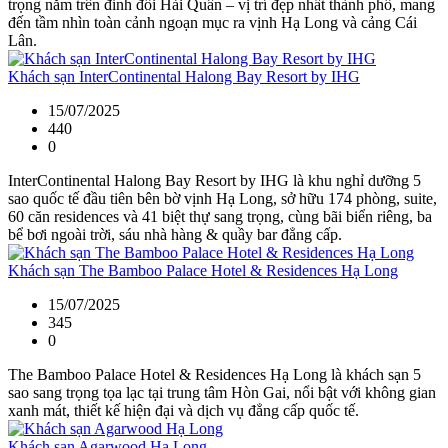
trọng nằm trên đỉnh đồi Hải Quân – vị trí đẹp nhất thành phố, mang
đến tầm nhìn toàn cảnh ngoạn mục ra vịnh Hạ Long và cảng Cái
Lân.
Khách sạn InterContinental Halong Bay Resort by IHG
15/07/2025
440
0
InterContinental Halong Bay Resort by IHG là khu nghỉ dưỡng 5
sao quốc tế đầu tiên bên bờ vịnh Hạ Long, sở hữu 174 phòng, suite,
60 căn residences và 41 biệt thự sang trọng, cùng bãi biển riêng, ba
bể bơi ngoài trời, sáu nhà hàng & quầy bar đẳng cấp.
Khách sạn The Bamboo Palace Hotel & Residences Hạ Long
15/07/2025
345
0
The Bamboo Palace Hotel & Residences Hạ Long là khách sạn 5
sao sang trọng tọa lạc tại trung tâm Hòn Gai, nổi bật với không gian
xanh mát, thiết kế hiện đại và dịch vụ đẳng cấp quốc tế.
Khách sạn Agarwood Hạ Long