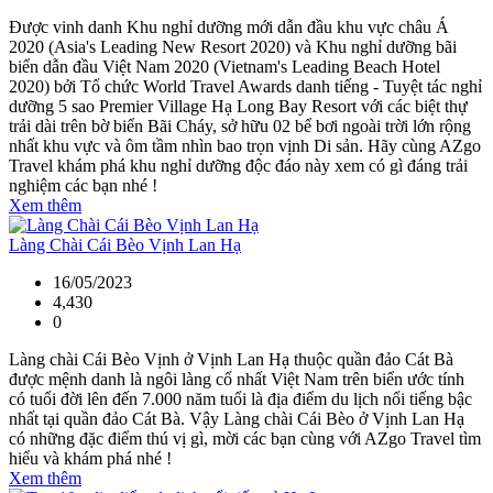
Được vinh danh Khu nghỉ dưỡng mới dẫn đầu khu vực châu Á
2020 (Asia's Leading New Resort 2020) và Khu nghỉ dưỡng bãi
biển dẫn đầu Việt Nam 2020 (Vietnam's Leading Beach Hotel
2020) bởi Tổ chức World Travel Awards danh tiếng - Tuyệt tác nghỉ
dưỡng 5 sao Premier Village Hạ Long Bay Resort với các biệt thự
trải dài trên bờ biển Bãi Cháy, sở hữu 02 bể bơi ngoài trời lớn rộng
nhất khu vực và ôm tầm nhìn bao trọn vịnh Di sản. Hãy cùng AZgo
Travel khám phá khu nghỉ dưỡng độc đáo này xem có gì đáng trải
nghiệm các bạn nhé !
Xem thêm
Làng Chài Cái Bèo Vịnh Lan Hạ
16/05/2023
4,430
0
Làng chài Cái Bèo Vịnh ở Vịnh Lan Hạ thuộc quần đảo Cát Bà
được mệnh danh là ngôi làng cổ nhất Việt Nam trên biển ước tính
có tuổi đời lên đến 7.000 năm tuổi là địa điểm du lịch nổi tiếng bậc
nhất tại quần đảo Cát Bà. Vậy Làng chài Cái Bèo ở Vịnh Lan Hạ
có những đặc điểm thú vị gì, mời các bạn cùng với AZgo Travel tìm
hiểu và khám phá nhé !
Xem thêm