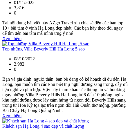
01/11/2022
3,816
0
Tại nội dung bài viết này AZgo Travel xin chia sẻ đến các bạn top
10+ bãi tắm ở vịnh Hạ Long đẹp nhất. Các bạn hãy theo dõi ngay
để tìm đến bãi tắm mà mình ưng ý nhé
Xem thêm
Top những Villa Beverly Hill Hạ Long 5 sao
08/10/2022
2,982
0
Bạn và gia đình, người thân, bạn bè đang có kế hoạch đi du đến Hạ
Long, bạn muốn tìm các khu biệt thự nghỉ dưỡng sang trọng, đầy đủ
tiện nghi và phù hợp. Vậy hãy tham khảo các thông tin và booking
ngay những Villa Beverly Hills Hạ Long từ 6 đến 10 phỏng ngủ -
khu nghỉ dưỡng được lấy cảm hứng từ ngọn đồi Beverly Hills sang
trọng từ Hoa Kỳ tọa lạc trên ngọn đồi Hải Quân thơ mộng, phường
Bãi Cháy Hạ Long Quảng Ninh.
Xem thêm
Khách sạn Hạ Long 4 sao đẹp và chất lượng