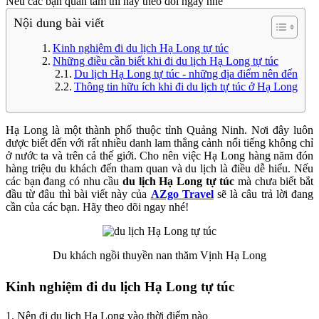
Nếu các bạn quan tâm thì hãy theo dõi ngay nhé
Nội dung bài viết
Kinh nghiệm đi du lịch Hạ Long tự túc
Những điều cần biết khi đi du lịch Hạ Long tự túc
Du lịch Hạ Long tự túc - những địa điểm nên đến
Thông tin hữu ích khi đi du lịch tự túc ở Hạ Long
Hạ Long là một thành phố thuộc tỉnh Quảng Ninh. Nơi đây luôn
được biết đến với rất nhiều danh lam thắng cảnh nổi tiếng không chỉ
ở nước ta và trên cả thế giới. Cho nên việc Hạ Long hàng năm đón
hàng triệu du khách đến tham quan và du lịch là điều dễ hiểu. Nếu
các bạn đang có nhu cầu
du lịch Hạ Long tự túc
mà chưa biết bắt
đầu từ đâu thì bài viết này của
AZgo Travel
sẽ là câu trả lời đang
cần của các bạn. Hãy theo dõi ngay nhé!
Du khách ngồi thuyền nan thăm Vịnh Hạ Long
Kinh nghiệm đi du lịch Hạ Long tự túc
1. Nên đi du lịch Hạ Long vào thời điểm nào