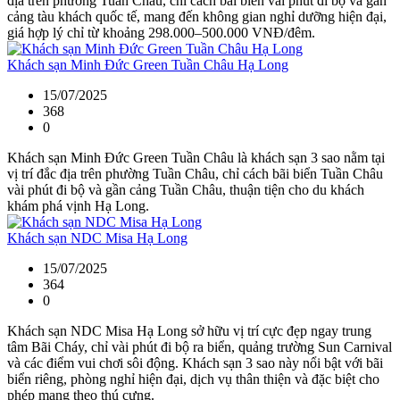
địa trên phường Tuần Châu, chỉ cách bãi biển vài phút đi bộ và gần
cảng tàu khách quốc tế, mang đến không gian nghỉ dưỡng hiện đại,
giá hợp lý chỉ từ khoảng 298.000–500.000 VNĐ/đêm.
Khách sạn Minh Đức Green Tuần Châu Hạ Long
15/07/2025
368
0
Khách sạn Minh Đức Green Tuần Châu là khách sạn 3 sao nằm tại
vị trí đắc địa trên phường Tuần Châu, chỉ cách bãi biển Tuần Châu
vài phút đi bộ và gần cảng Tuần Châu, thuận tiện cho du khách
khám phá vịnh Hạ Long.
Khách sạn NDC Misa Hạ Long
15/07/2025
364
0
Khách sạn NDC Misa Hạ Long sở hữu vị trí cực đẹp ngay trung
tâm Bãi Cháy, chỉ vài phút đi bộ ra biển, quảng trường Sun Carnival
và các điểm vui chơi sôi động. Khách sạn 3 sao này nổi bật với bãi
biển riêng, phòng nghỉ hiện đại, dịch vụ thân thiện và đặc biệt cho
phép mang theo thú cưng.