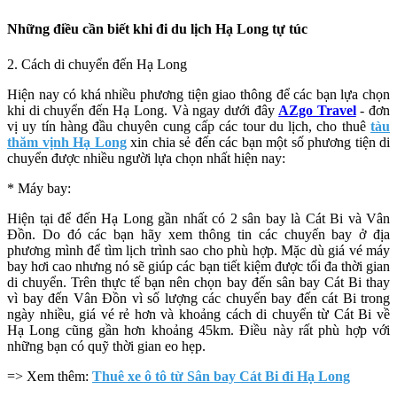
Những điều cần biết khi đi du lịch Hạ Long tự túc
2. Cách di chuyển đến Hạ Long
Hiện nay có khá nhiều phương tiện giao thông để các bạn lựa chọn
khi di chuyển đến Hạ Long. Và ngay dưới đây
AZgo Travel
- đơn
vị uy tín hàng đầu chuyên cung cấp các tour du lịch, cho thuê
tàu
thăm vịnh Hạ Long
xin chia sẻ đến các bạn một số phương tiện di
chuyển được nhiều người lựa chọn nhất hiện nay:
* Máy bay:
Hiện tại để đến Hạ Long gần nhất có 2 sân bay là Cát Bi và Vân
Đồn. Do đó các bạn hãy xem thông tin các chuyến bay ở địa
phương mình để tìm lịch trình sao cho phù hợp. Mặc dù giá vé máy
bay hơi cao nhưng nó sẽ giúp các bạn tiết kiệm được tối đa thời gian
di chuyển. Trên thực tế bạn nên chọn bay đến sân bay Cát Bi thay
vì bay đến Vân Đồn vì số lượng các chuyến bay đến cát Bi trong
ngày nhiều, giá vé rẻ hơn và khoảng cách di chuyển từ Cát Bi về
Hạ Long cũng gần hơn khoảng 45km. Điều này rất phù hợp với
những bạn có quỹ thời gian eo hẹp.
=> Xem thêm:
Thuê xe ô tô từ Sân bay Cát Bi đi Hạ Long