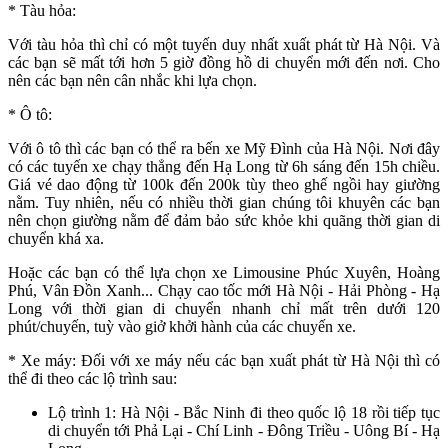
* Tàu hỏa:
Với tàu hỏa thì chỉ có một tuyến duy nhất xuất phát từ Hà Nội. Và
các bạn sẽ mất tới hơn 5 giờ đồng hồ di chuyển mới đến nơi. Cho
nên các bạn nên cân nhắc khi lựa chọn.
* Ô tô:
Với ô tô thì các bạn có thể ra bến xe Mỹ Đình của Hà Nội. Nơi đây
có các tuyến xe chạy thẳng đến Hạ Long từ 6h sáng đến 15h chiều.
Giá vé dao động từ 100k đến 200k tùy theo ghế ngồi hay giường
nằm. Tuy nhiên, nếu có nhiều thời gian chúng tôi khuyên các bạn
nên chọn giường nằm để đảm bảo sức khỏe khi quãng thời gian di
chuyển khá xa.
Hoặc các bạn có thể lựa chọn xe Limousine Phúc Xuyên, Hoàng
Phú, Vân Đồn Xanh... Chạy cao tốc mới Hà Nội - Hải Phòng - Hạ
Long với thời gian di chuyển nhanh chỉ mất trên dưới 120
phút/chuyến, tuỳ vào giở khởi hành của các chuyến xe.
* Xe máy: Đối với xe máy nếu các bạn xuất phát từ Hà Nội thì có
thể đi theo các lộ trình sau:
Lộ trình 1: Hà Nội - Bắc Ninh đi theo quốc lộ 18 rồi tiếp tục
di chuyển tới Phả Lại - Chí Linh - Đông Triều - Uông Bí - Hạ