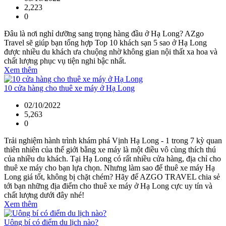
2,223
0
Đâu là nơi nghỉ dưỡng sang trọng hàng đầu ở Hạ Long? AZgo
Travel sẽ giúp bạn tổng hợp Top 10 khách sạn 5 sao ở Hạ Long
được nhiều du khách ưa chuộng nhờ không gian nội thất xa hoa và
chất lượng phục vụ tiện nghi bậc nhất.
Xem thêm
10 cửa hàng cho thuê xe máy ở Hạ Long
02/10/2022
5,263
0
Trải nghiệm hành trình khám phá Vịnh Hạ Long - 1 trong 7 kỳ quan
thiên nhiên của thế giới bằng xe máy là một điều vô cùng thích thú
của nhiều du khách. Tại Hạ Long có rất nhiều cửa hàng, địa chỉ cho
thuê xe máy cho bạn lựa chọn. Nhưng làm sao để thuê xe máy Hạ
Long giá tốt, không bị chặt chém? Hãy để AZGO TRAVEL chia sẻ
tới bạn những địa điểm cho thuê xe máy ở Hạ Long cực uy tín và
chất lượng dưới đây nhé!
Xem thêm
Uông bí có điểm du lịch nào?