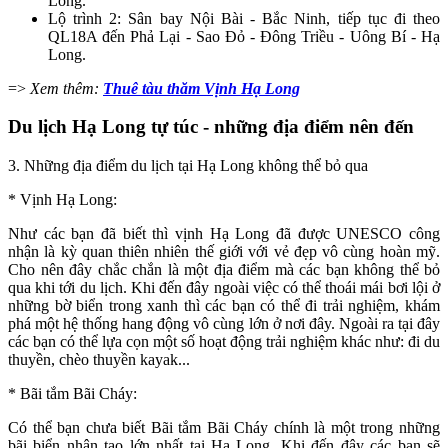
Long.
Lộ trình 2: Sân bay Nội Bài - Bắc Ninh, tiếp tục đi theo
QL18A đến Phả Lại - Sao Đỏ - Đông Triều - Uông Bí - Hạ
Long.
=>
Xem thêm:
Thuê tàu thăm Vịnh Hạ Long
Du lịch Hạ Long tự túc - những địa điểm nên đến
3. Những địa điểm du lịch tại Hạ Long không thể bỏ qua
* Vịnh Hạ Long:
Như các bạn đã biết thì vịnh Hạ Long đã được UNESCO công
nhận là kỳ quan thiên nhiên thế giới với vẻ đẹp vô cùng hoàn mỹ.
Cho nên đây chắc chắn là một địa điểm mà các bạn không thể bỏ
qua khi tới du lịch. Khi đến đây ngoài việc có thể thoái mái bơi lội ở
những bờ biển trong xanh thì các bạn có thể đi trải nghiệm, khám
phá một hệ thống hang động vô cùng lớn ở nơi đây. Ngoài ra tại đây
các bạn có thể lựa cọn một số hoạt động trải nghiệm khác như: đi du
thuyền, chèo thuyền kayak...
* Bãi tắm Bãi Cháy:
Có thể bạn chưa biết Bãi tắm Bãi Cháy chính là một trong những
bãi biển nhân tạo lớn nhất tại Hạ Long. Khi đến đây các bạn sẽ