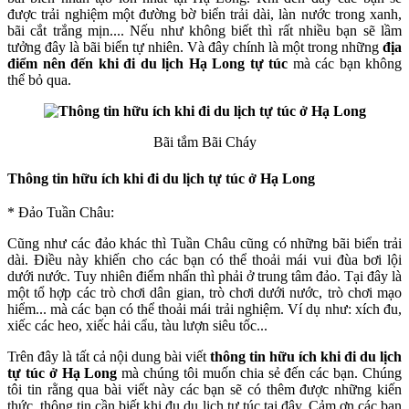
được trải nghiệm một đường bờ biển trải dài, làn nước trong xanh,
bãi cắt trắng mịn.... Nếu như không biết thì rất nhiều bạn sẽ lầm
tưởng đây là bãi biển tự nhiên. Và đây chính là một trong những
địa
điểm nên đến khi đi du lịch Hạ Long tự túc
mà các bạn không
thể bỏ qua.
Bãi tắm Bãi Cháy
Thông tin hữu ích khi đi du lịch tự túc ở Hạ Long
* Đảo Tuần Châu:
Cũng như các đảo khác thì Tuần Châu cũng có những bãi biển trải
dài. Điều này khiến cho các bạn có thể thoải mái vui đùa bơi lội
dưới nước. Tuy nhiên điểm nhấn thì phải ở trung tâm đảo. Tại đây là
một tổ hợp các trò chơi dân gian, trò chơi dưới nước, trò chơi mạo
hiểm... mà các bạn có thể thoải mái trải nghiệm. Ví dụ như: xích đu,
xiếc các heo, xiếc hải cẩu, tàu lượn siêu tốc...
Trên đây là tất cả nội dung bài viết
thông tin hữu ích khi đi du lịch
tự túc ở Hạ Long
mà chúng tôi muốn chia sẻ đến các bạn. Chúng
tôi tin rằng qua bài viết này các bạn sẽ có thêm được những kiến
thức, thông tin cần biết khi đu du lịch tự túc tại đây. Cảm ơn các bạn