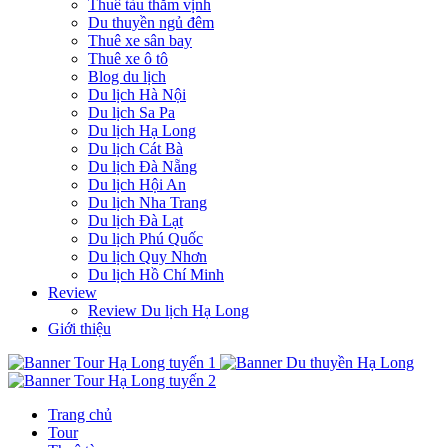
Thuê tàu thăm vịnh
Du thuyền ngủ đêm
Thuê xe sân bay
Thuê xe ô tô
Blog du lịch
Du lịch Hà Nội
Du lịch Sa Pa
Du lịch Hạ Long
Du lịch Cát Bà
Du lịch Đà Nẵng
Du lịch Hội An
Du lịch Nha Trang
Du lịch Đà Lạt
Du lịch Phú Quốc
Du lịch Quy Nhơn
Du lịch Hồ Chí Minh
Review
Review Du lịch Hạ Long
Giới thiệu
Trang chủ
Tour