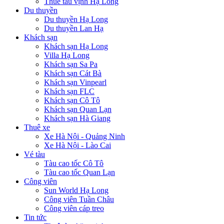
Thuê tàu vịnh Hạ Long
Du thuyền
Du thuyền Hạ Long
Du thuyền Lan Hạ
Khách sạn
Khách sạn Hạ Long
Villa Hạ Long
Khách sạn Sa Pa
Khách sạn Cát Bà
Khách sạn Vinpearl
Khách sạn FLC
Khách sạn Cô Tô
Khách sạn Quan Lạn
Khách sạn Hà Giang
Thuê xe
Xe Hà Nội - Quảng Ninh
Xe Hà Nội - Lào Cai
Vé tàu
Tàu cao tốc Cô Tô
Tàu cao tốc Quan Lạn
Công viên
Sun World Hạ Long
Công viên Tuần Châu
Công viên cáp treo
Tin tức