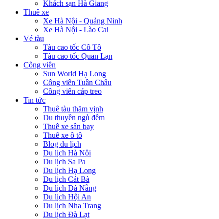
Khách sạn Hà Giang
Thuê xe
Xe Hà Nội - Quảng Ninh
Xe Hà Nội - Lào Cai
Vé tàu
Tàu cao tốc Cô Tô
Tàu cao tốc Quan Lạn
Công viên
Sun World Hạ Long
Công viên Tuần Châu
Công viên cáp treo
Tin tức
Thuê tàu thăm vịnh
Du thuyền ngủ đêm
Thuê xe sân bay
Thuê xe ô tô
Blog du lịch
Du lịch Hà Nội
Du lịch Sa Pa
Du lịch Hạ Long
Du lịch Cát Bà
Du lịch Đà Nẵng
Du lịch Hội An
Du lịch Nha Trang
Du lịch Đà Lạt