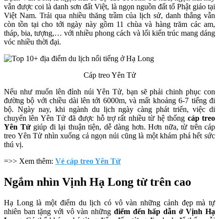
vẫn được coi là danh sơn đất Việt, là ngọn nguồn đất tổ Phật giáo tại
Việt Nam. Trải qua nhiều thăng trầm của lịch sử, danh thắng vẫn
còn tồn tại cho tới ngày này gồm 11 chùa và hàng trăm các am,
tháp, bia, tượng,… với nhiều phong cách và lối kiến trúc mang dáng
vóc nhiều thời đại.
Cáp treo Yên Tử
Nếu như muốn lên đỉnh núi Yên Tử, bạn sẽ phải chinh phục con
đường bộ với chiều dài lên tới 6000m, và mất khoảng 6-7 tiếng đi
bộ. Ngày nay, khi ngành du lịch ngày càng phát triển, việc di
chuyển lên Yên Tử đã được hỗ trợ rất nhiều từ hệ thống
cáp treo
Yên Tử
giúp đi lại thuận tiện, dễ dàng hơn. Hơn nữa, từ trên cáp
treo Yên Tử nhìn xuống cả ngọn núi cũng là một khám phá hết sức
thú vị.
=>> Xem thêm:
Vé cáp treo Yên Tử
Ngắm nhìn Vịnh Hạ Long từ trên cao
Hạ Long là một điểm du lịch có vô vàn những cảnh đẹp mà tự
nhiên ban tặng với vô vàn những
điểm đến hấp dẫn ở Vịnh Hạ