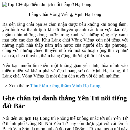
Làng Chài Vông Viêng, Vịnh Hạ Long
Ra đến làng chài bạn sẽ cảm nhận được bầu không khí trong lành,
yên bình và thanh tịnh khi đi thuyền quanh các khu vực đảo đá,
ngắm nhìn những dòng nước trong xanh và những rặng cây xanh
mát trên các đảo đá. Khu Làng chài Vông Viêng còn nổi tiếng với
những ngôi nhà thấp nằm trên nước của người dân địa phương,
cùng với những chiếc thuyền nhỏ và một số hoạt động thú vị như
câu cá, chèo thuyền, thăm hang động, thưởng thức hải sản...
Nếu bạn muốn tìm kiếm một không gian yên tĩnh, hòa mình vào
thiên nhiên và khám phá vẻ đẹp hoang sơ của Vịnh Hạ Long, thì
Làng chài Vông Viêng là một điểm đến tuyệt vời để trải nghiệm.
=> Xem thêm:
Thuê tàu riêng thăm Vịnh Hạ Long
Ghé chân tại danh thắng Yên Tử nổi tiếng
đất Bắc
Nói đến du lịch Hạ Long thì không thể không nhắc tới núi Yên Tử
ở thành phố Uông Bí. Núi Yên Tử hay còn được gọi với cái tên là
Bạch Vân Sơn, là ngọn núi có độ cao 1068m. Từ xưa, ngọn núi này