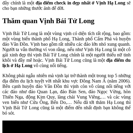
đây chính là một
địa điểm check in đẹp nhất ở Vịnh Hạ Long
sẽ
cho bạn những thước ảnh để đời.
Thăm quan Vịnh Bái Tử Long
Vịnh Bái Tử Long là một vùng vịnh có diện tích rất rộng, bao gồm:
một vùng biển thành phố Hạ Long, Thành phố Cẩm Phả và huyện
đảo Vân Đồn. Vịnh bao gồm rất nhiều các đảo lớn nhỏ xung quanh.
Người ta vẫn thường ví von rằng, nếu như Vịnh Hạ Long là một cô
gái xinh đẹp thì vịnh Bái Tử Long chính là một người thiếu nữ tinh
khôi và đầy mê hoặc. Vịnh Bái Tử Long cũng là một
địa điểm du
lịch ở Hạ Long
vô cùng nổi tiếng.
Không phải ngẫu nhiên mà vịnh lại trở thành một trong top 5 những
địa điểm du lịch tuyệt vời nhất khu vực Đông Nam Á (năm 2006).
Bên cạnh huyện đảo Vân Đồn thì vịnh còn vô cùng nổi tiếng với
các đảo như đảo Quan Lạn, đảo Bản Sen, đảo Ngọc Vừng, hòn
Thiên Nga, động Kim Quy, làng chài Vung Viêng,… và các vùng
ven biển như Cửa Ông, Bến Do,… Nếu đã tới thăm Hạ Long thì
Vịnh Bái Tử Long cũng là một điểm đến nhất định bạn không thể
bỏ sót.