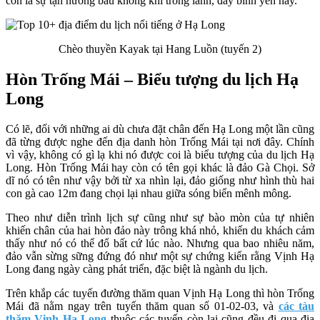
còn là sự tận hưởng bầu không khí trong lành, đầy bình yên này.
Chèo thuyền Kayak tại Hang Luồn (tuyến 2)
Hòn Trống Mái – Biểu tượng du lịch Hạ
Long
Có lẽ, đối với những ai dù chưa đặt chân đến Hạ Long một lần cũng
đã từng được nghe đến địa danh hòn Trống Mái tại nơi đây. Chính
vì vậy, không có gì lạ khi nó được coi là biểu tượng của du lịch Hạ
Long. Hòn Trống Mái hay còn có tên gọi khác là đảo Gà Chọi. Sở
dĩ nó có tên như vậy bởi từ xa nhìn lại, đảo giống như hình thù hai
con gà cao 12m đang chọi lại nhau giữa sóng biển mênh mông.
Theo như diễn trình lịch sự cũng như sự bào mòn của tự nhiên
khiến chân của hai hòn đảo này trông khá nhỏ, khiến du khách cảm
thấy như nó có thể đổ bất cứ lúc nào. Nhưng qua bao nhiêu năm,
đảo vẫn sừng sững đứng đó như một sự chứng kiến rằng Vịnh Hạ
Long đang ngày càng phát triển, đặc biệt là ngành du lịch.
Trên khắp các tuyến đường thăm quan Vịnh Hạ Long thì hòn Trống
Mái đã nằm ngay trên tuyến thăm quan số 01-02-03, và
các tàu
thăm Vịnh Hạ Long
thuộc các tuyến còn lại cũng đều đi qua địa