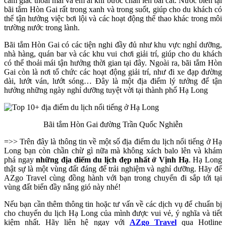
cảm giác thoải mái và êm ái khi bước chân lên bãi cát. Nước biển tại
bãi tắm Hòn Gai rất trong xanh và trong suốt, giúp cho du khách có
thể tận hưởng việc bơi lội và các hoạt động thể thao khác trong môi
trường nước trong lành.
Bãi tắm Hòn Gai có các tiện nghi đầy đủ như khu vực nghỉ dưỡng,
nhà hàng, quán bar và các khu vui chơi giải trí, giúp cho du khách
có thể thoải mái tận hưởng thời gian tại đây. Ngoài ra, bãi tắm Hòn
Gai còn là nơi tổ chức các hoạt động giải trí, như đi xe đạp đường
dài, lướt ván, lướt sóng… Đây là một địa điểm lý tưởng để tận
hưởng những ngày nghỉ dưỡng tuyệt vời tại thành phố Hạ Long
Bãi tắm Hòn Gai đường Trần Quốc Nghiễn
=>> Trên đây là thông tin về một số địa điểm du lịch nổi tiếng ở Hạ
Long bạn còn chần chừ gì nữa mà không xách balo lên và khám
phá ngay
những địa điểm du lịch đẹp nhất ở Vịnh Hạ
. Hạ Long
thật sự là một vùng đất đáng để trải nghiệm và nghỉ dưỡng. Hãy để
AZgo Travel cùng đồng hành với bạn trong chuyến đi sắp tới tại
vùng đất biển đầy nắng gió này nhé!
Nếu bạn cần thêm thông tin hoặc tư vấn về các dịch vụ để chuẩn bị
cho chuyến du lịch Hạ Long của mình được vui vẻ, ý nghĩa và tiết
kiệm nhất. Hãy liên hệ ngay với
AZgo Travel
qua Hotline