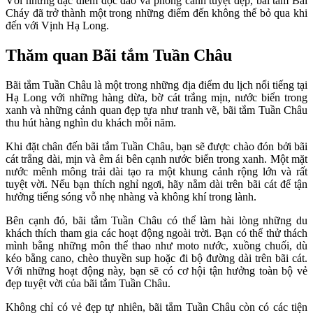
Với những đặc điểm độc đáo và phong cảnh tuyệt đẹp, bãi tắm Bãi
Cháy đã trở thành một trong những điểm đến không thể bỏ qua khi
đến với Vịnh Hạ Long.
Thăm quan Bãi tắm Tuần Châu
Bãi tắm Tuần Châu là một trong những địa điểm du lịch nổi tiếng tại
Hạ Long với những hàng dừa, bờ cát trắng mịn, nước biển trong
xanh và những cảnh quan đẹp tựa như tranh vẽ, bãi tắm Tuần Châu
thu hút hàng nghìn du khách mỗi năm.
Khi đặt chân đến bãi tắm Tuần Châu, bạn sẽ được chào đón bởi bãi
cát trắng dài, mịn và êm ái bên cạnh nước biển trong xanh. Một mặt
nước mênh mông trải dài tạo ra một khung cảnh rộng lớn và rất
tuyệt vời. Nếu bạn thích nghỉ ngơi, hãy nằm dài trên bãi cát để tận
hưởng tiếng sóng vỗ nhẹ nhàng và không khí trong lành.
Bên cạnh đó, bãi tắm Tuần Châu có thể làm hài lòng những du
khách thích tham gia các hoạt động ngoài trời. Bạn có thể thử thách
mình bằng những môn thể thao như moto nước, xuồng chuối, dù
kéo bằng cano, chèo thuyền sup hoặc đi bộ đường dài trên bãi cát.
Với những hoạt động này, bạn sẽ có cơ hội tận hưởng toàn bộ vẻ
đẹp tuyệt vời của bãi tắm Tuần Châu.
Không chỉ có vẻ đẹp tự nhiên, bãi tắm Tuần Châu còn có các tiện