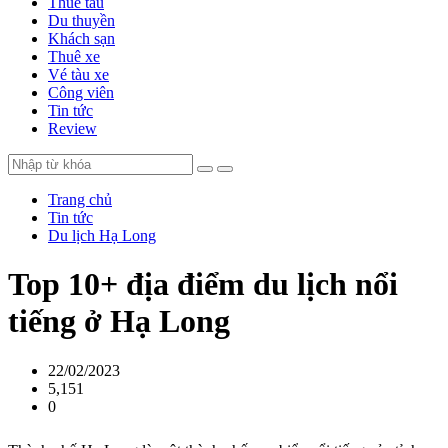
Thuê tàu
Du thuyền
Khách sạn
Thuê xe
Vé tàu xe
Công viên
Tin tức
Review
Trang chủ
Tin tức
Du lịch Hạ Long
Top 10+ địa điểm du lịch nổi
tiếng ở Hạ Long
22/02/2023
5,151
0