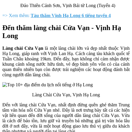
Đảo Thiên Cảnh Sơn, Vịnh Bái tử Long (Tuyến 4)
=> Xem thêm:
Tàu thăm Vịnh Hạ Long 6 tiếng tuyến 4
Đến thăm làng chài Cửa Vạn - Vịnh Hạ
Long
Làng chài Cửa Vạn
là một làng chài lớn và đẹp nhất thuộc Vịnh
Hạ Long, giáp ranh với Vịnh Lan Hạ. Cách cảng tàu khách quốc tế
Tuần Châu khoảng 19km. Đến đây, bạn không chỉ cảm nhận được
khung cảnh sông nước hữu tình, vẻ đẹp bình yên vốn có của cảnh
quan thiên nhiên bạn còn được trải nghiệm các hoạt động đánh bắt
cùng người dân làng chài.
Làng Chài Cửa Vạn, Vịnh Hạ Long
Đến với làng chài Cửa Vạn, nhất định đừng quên ghé thăm Trung
tâm văn hóa nổi Cửa Vạn nhé. Đây là nơi trưng bày tất cả các hiện
vật liên quan đến đời sống của người dân làng chài Cửa Vạn. Vừa
là cách để bảo tồn, lưu giữ và truyền bá những giá trị văn hóa lâu
đời ở nơi đây, vừa là một hoạt động giao lưu thú vị giữa du khách
thập phương và người dân tại làng chài.