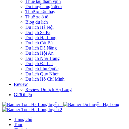
Thuê tàu thăm vịnh
Du thuyền ngủ đêm
Thuê xe sân bay
Thuê xe ô tô
Blog du lịch
Du lịch Hà Nội
Du lịch Sa Pa
Du lịch Hạ Long
Du lịch Cát Bà
Du lịch Đà Nẵng
Du lịch Hội An
Du lịch Nha Trang
Du lịch Đà Lạt
Du lịch Phú Quốc
Du lịch Quy Nhơn
Du lịch Hồ Chí Minh
Review
Review Du lịch Hạ Long
Giới thiệu
Trang chủ
Tour