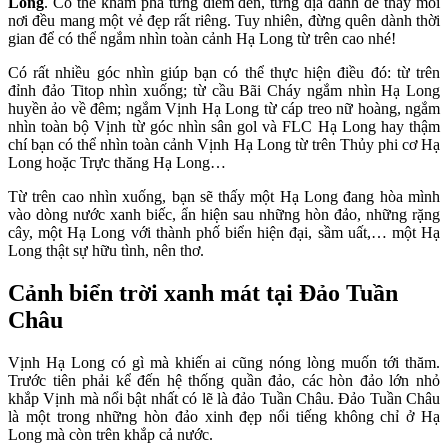
Long
. Có thể khám phá từng điểm đến, từng địa danh để thấy mỗi
nơi đều mang một vẻ đẹp rất riêng. Tuy nhiên, đừng quên dành thời
gian để có thể ngắm nhìn toàn cảnh Hạ Long từ trên cao nhé!
Có rất nhiều góc nhìn giúp bạn có thể thực hiện điều đó: từ trên
đỉnh đảo Titop nhìn xuống; từ cầu Bãi Cháy ngắm nhìn Hạ Long
huyền ảo về đêm; ngắm Vịnh Hạ Long từ cáp treo nữ hoàng, ngắm
nhìn toàn bộ Vịnh từ góc nhìn sân gol và FLC Hạ Long hay thậm
chí bạn có thể nhìn toàn cảnh Vịnh Hạ Long từ trên Thủy phi cơ Hạ
Long hoặc Trực thăng Hạ Long…
Từ trên cao nhìn xuống, bạn sẽ thấy một Hạ Long đang hòa mình
vào dòng nước xanh biếc, ẩn hiện sau những hòn đảo, những rặng
cây, một Hạ Long với thành phố biển hiện đại, sầm uất,… một Hạ
Long thật sự hữu tình, nên thơ.
Cảnh biển trời xanh mát tại Đảo Tuần
Châu
Vịnh Hạ Long có gì
mà khiến ai cũng nóng lòng muốn tới thăm.
Trước tiên phải kể đến hệ thống quần đảo, các hòn đảo lớn nhỏ
khắp Vịnh mà nổi bật nhất có lẽ là đảo Tuần Châu. Đảo Tuần Châu
là một trong những hòn đảo xinh đẹp nổi tiếng không chỉ ở Hạ
Long mà còn trên khắp cả nước.