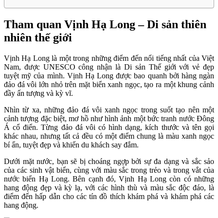
Tham quan Vịnh Hạ Long – Di sản thiên
nhiên thế giới
Vịnh Hạ Long là một trong những điểm đến nổi tiếng nhất của Việt
Nam, được UNESCO công nhận là Di sản Thế giới với vẻ đẹp
tuyệt mỹ của mình. Vịnh Hạ Long được bao quanh bởi hàng ngàn
đảo đá vôi lớn nhỏ trên mặt biển xanh ngọc, tạo ra một khung cảnh
đầy ấn tượng và kỳ vĩ.
Nhìn từ xa, những đảo đá vôi xanh ngọc trong suốt tạo nên một
cảnh tượng đặc biệt, mơ hồ như hình ảnh một bức tranh nước Đông
Á cổ điển. Từng đảo đá vôi có hình dạng, kích thước và tên gọi
khác nhau, nhưng tất cả đều có một điểm chung là màu xanh ngọc
bí ẩn, tuyệt đẹp và khiến du khách say đắm.
Dưới mặt nước, bạn sẽ bị choáng ngợp bởi sự đa dạng và sắc sảo
của các sinh vật biển, cùng với màu sắc trong trẻo và trong vắt của
nước biển Hạ Long. Bên cạnh đó, Vịnh Hạ Long còn có những
hang động đẹp và kỳ lạ, với các hình thù và màu sắc độc đáo, là
điểm đến hấp dẫn cho các tín đồ thích khám phá và khám phá các
hang động.