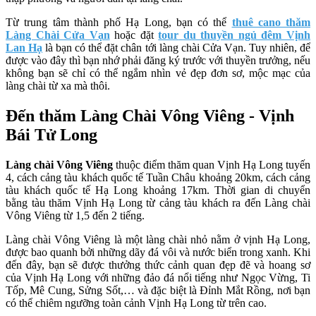
Từ trung tâm thành phố Hạ Long, bạn có thể
thuê cano thăm
Làng Chài Cửa Vạn
hoặc đặt
tour
du thuyền ngủ đêm Vịnh
Lan Hạ
là bạn có thể đặt chân tới làng chài Cửa Vạn. Tuy nhiên, để
được vào đây thì bạn nhớ phải đăng ký trước với thuyền trưởng, nếu
không bạn sẽ chỉ có thể ngắm nhìn vẻ đẹp đơn sơ, mộc mạc của
làng chài từ xa mà thôi.
Đến thăm Làng Chài Vông Viêng - Vịnh
Bái Tử Long
Làng chài Vông Viêng
thuộc điểm thăm quan Vịnh Hạ Long tuyến
4, cách cảng tàu khách quốc tế Tuần Châu khoảng 20km, cách cảng
tàu khách quốc tế Hạ Long khoảng 17km. Thời gian di chuyển
bằng tàu thăm Vịnh Hạ Long từ cảng tàu khách ra đến Làng chài
Vông Viêng từ 1,5 đến 2 tiếng.
Làng chài Vông Viêng là một làng chài nhỏ nằm ở vịnh Hạ Long,
được bao quanh bởi những dãy đá vôi và nước biển trong xanh. Khi
đến đây, bạn sẽ được thưởng thức cảnh quan đẹp đẽ và hoang sơ
của Vịnh Hạ Long với những đảo đá nổi tiếng như Ngọc Vừng, Ti
Tốp, Mê Cung, Sửng Sốt,… và đặc biệt là Đỉnh Mắt Rồng, nơi bạn
có thể chiêm ngưỡng toàn cảnh Vịnh Hạ Long từ trên cao.