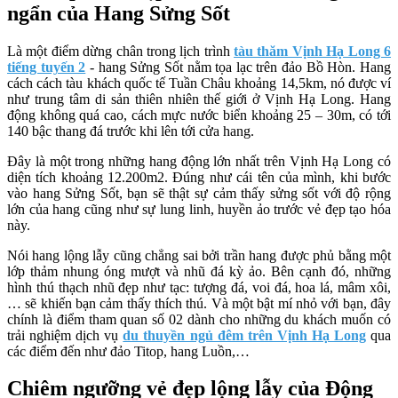
ngẩn của Hang Sửng Sốt
Là một điểm dừng chân trong lịch trình
tàu thăm Vịnh Hạ Long 6
tiếng tuyến 2
- hang Sửng Sốt nằm tọa lạc trên đảo Bồ Hòn. Hang
cách cách tàu khách quốc tế Tuần Châu khoảng 14,5km, nó được ví
như trung tâm di sản thiên nhiên thế giới ở Vịnh Hạ Long. Hang
động không quá cao, cách mực nước biển khoảng 25 – 30m, có tới
140 bậc thang đá trước khi lên tới cửa hang.
Đây là một trong những hang động lớn nhất trên Vịnh Hạ Long có
diện tích khoảng 12.200m2. Đúng như cái tên của mình, khi bước
vào hang Sửng Sốt, bạn sẽ thật sự cảm thấy sửng sốt với độ rộng
lớn của hang cũng như sự lung linh, huyền ảo trước vẻ đẹp tạo hóa
này.
Nói hang lộng lẫy cũng chẳng sai bởi trần hang được phủ bằng một
lớp thảm nhung óng mượt và nhũ đá kỳ ảo. Bên cạnh đó, những
hình thú thạch nhũ đẹp như tạc: tượng đá, voi đá, hoa lá, mâm xôi,
… sẽ khiến bạn cảm thấy thích thú. Và một bật mí nhỏ với bạn, đây
chính là điểm tham quan số 02 dành cho những du khách muốn có
trải nghiệm dịch vụ
du thuyền ngủ đêm trên Vịnh Hạ Long
qua
các điểm đến như đảo Titop, hang Luồn,…
Chiêm ngưỡng vẻ đẹp lộng lẫy của Động