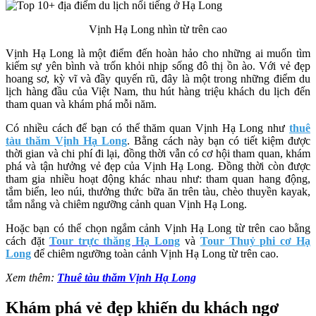
Vịnh Hạ Long nhìn từ trên cao
Vịnh Hạ Long là một điểm đến hoàn hảo cho những ai muốn tìm
kiếm sự yên bình và trốn khỏi nhịp sống đô thị ồn ào. Với vẻ đẹp
hoang sơ, kỳ vĩ và đầy quyến rũ, đây là một trong những điểm du
lịch hàng đầu của Việt Nam, thu hút hàng triệu khách du lịch đến
tham quan và khám phá mỗi năm.
Có nhiều cách để bạn có thể thăm quan Vịnh Hạ Long như
thuê
tàu thăm Vịnh Hạ Long
. Bằng cách này bạn có tiết kiệm được
thời gian và chi phí đi lại, đồng thời vẫn có cơ hội tham quan, khám
phá và tận hưởng vẻ đẹp của Vịnh Hạ Long. Đồng thời còn được
tham gia nhiều hoạt động khác nhau như: tham quan hang động,
tắm biển, leo núi, thưởng thức bữa ăn trên tàu, chèo thuyền kayak,
tắm nắng và chiêm ngưỡng cảnh quan Vịnh Hạ Long.
Hoặc bạn có thể chọn ngắm cảnh Vịnh Hạ Long từ trên cao bằng
cách đặt
Tour trực thăng Hạ Long
và
Tour Thuỷ phi cơ Hạ
Long
để chiêm ngưỡng toàn cảnh Vịnh Hạ Long từ trên cao.
Xem thêm:
Thuê tàu thăm Vịnh Hạ Long
Khám phá vẻ đẹp khiến du khách ngơ