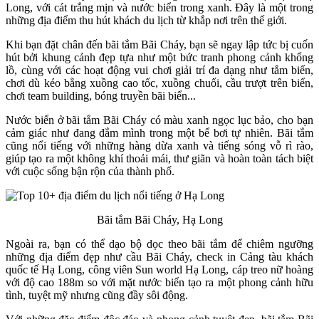
Long, với cát trắng mịn và nước biển trong xanh. Đây là một trong
những địa điểm thu hút khách du lịch từ khắp nơi trên thế giới.
Khi bạn đặt chân đến bãi tắm Bãi Cháy, bạn sẽ ngay lập tức bị cuốn
hút bởi khung cảnh đẹp tựa như một bức tranh phong cảnh khổng
lồ, cùng với các hoạt động vui chơi giải trí đa dạng như tắm biển,
chơi dù kéo bằng xuồng cao tốc, xuồng chuối, cầu trượt trên biển,
chơi team building, bóng truyền bãi biển...
Nước biển ở bãi tắm Bãi Cháy có màu xanh ngọc lục bảo, cho bạn
cảm giác như đang đắm mình trong một bể bơi tự nhiên. Bãi tắm
cũng nổi tiếng với những hàng dừa xanh và tiếng sóng vỗ rì rào,
giúp tạo ra một không khí thoải mái, thư giãn và hoàn toàn tách biệt
với cuộc sống bận rộn của thành phố.
Bãi tắm Bãi Cháy, Hạ Long
Ngoài ra, bạn có thể dạo bộ dọc theo bãi tắm để chiêm ngưỡng
những địa điểm đẹp như cầu Bãi Cháy, check in Cảng tàu khách
quốc tế Hạ Long, công viên Sun world Hạ Long, cáp treo nữ hoàng
với độ cao 188m so với mặt nước biển tạo ra một phong cảnh hữu
tình, tuyệt mỹ nhưng cũng đầy sôi động.