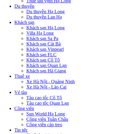
Thuê tàu vịnh Hạ Long
Du thuyền
Du thuyền Hạ Long
Du thuyền Lan Hạ
Khách sạn
Khách sạn Hạ Long
Villa Hạ Long
Khách sạn Sa Pa
Khách sạn Cát Bà
Khách sạn Vinpearl
Khách sạn FLC
Khách sạn Cô Tô
Khách sạn Quan Lạn
Khách sạn Hà Giang
Thuê xe
Xe Hà Nội - Quảng Ninh
Xe Hà Nội - Lào Cai
Vé tàu
Tàu cao tốc Cô Tô
Tàu cao tốc Quan Lạn
Công viên
Sun World Hạ Long
Công viên Tuần Châu
Công viên cáp treo
Tin tức