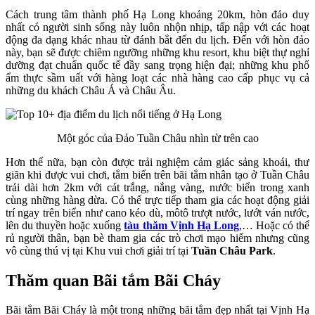
Cách trung tâm thành phố Hạ Long khoảng 20km, hòn đảo duy
nhất có người sinh sống này luôn nhộn nhịp, tấp nập với các hoạt
động đa dạng khác nhau từ đánh bắt đến du lịch. Đến với hòn đảo
này, bạn sẽ được chiêm ngưỡng những khu resort, khu biệt thự nghỉ
dưỡng đạt chuẩn quốc tế đầy sang trọng hiện đại; những khu phố
ẩm thực sầm uất với hàng loạt các nhà hàng cao cấp phục vụ cả
những du khách Châu Á và Châu Âu.
Một góc của Đảo Tuần Châu nhìn từ trên cao
Hơn thế nữa, bạn còn được trải nghiệm cảm giác sảng khoái, thư
giãn khi được vui chơi, tắm biển trên bãi tắm nhân tạo ở Tuần Châu
trải dài hơn 2km với cát trắng, nắng vàng, nước biển trong xanh
cùng những hàng dừa. Có thể trực tiếp tham gia các hoạt động giải
trí ngay trên biển như cano kéo dù, môtô trượt nước, lướt ván nước,
lên du thuyền
hoặc xuống
tàu thăm Vịnh Hạ Long
,… Hoặc có thể
rủ người thân, bạn bè tham gia các trò chơi mạo hiểm nhưng cũng
vô cùng thú vị tại Khu vui chơi giải trí tại
Tuần Châu Park
.
Thăm quan Bãi tắm Bãi Cháy
Bãi tắm Bãi Cháy là một trong những bãi tắm đẹp nhất tại Vịnh Hạ