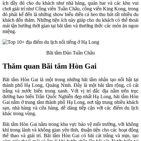
ích đầy đủ cho du khách như nhà hàng, quán bar và các khu vui
chơi giải trí như Công viên Tuần Châu, công viên King Kong, trong
đó phải kể đến là những show biểu diễn cá heo thu hút rất nhiều du
khách đến thăm. Những tiện ích này giúp cho du khách có thể thoải
mái tận hưởng thời gian tại bãi tắm và thưởng thức các món ăn ngon
miệng.
Bãi tắm Đảo Tuần Châu
Thăm quan Bãi tắm Hòn Gai
Bãi tắm Hòn Gai là một trong những bãi tắm nhân tạo nổi bật tại
thành phố Hạ Long, Quảng Ninh. Đây là một bãi tắm rộng, có cát
trắng và nước biển trong xanh. Với vị trí đắc địa nằm trên trục
đường bao biển Trần Quốc Nghiễn đẹp nhất Hạ Long, bãi tắm Hòn
Gai nằm ở trung tâm thành phố Hạ Long, nơi tập trung nhiều khách
sạn, nhà hàng và cửa hàng, dễ dàng tiếp cận với các điểm du lịch
khác trong vùng.
Bãi tắm Hòn Gai nằm trong khu vực bảo vệ môi trường, với không
khí trong lành và không gian yên tĩnh, thuận tiện cho các hoạt động
thể thao và giải trí. Bãi tắm Hòn Gai có bãi cát trắng và mịn, tạo