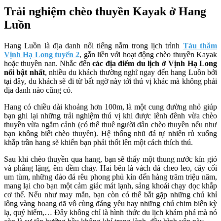
Trải nghiệm chèo thuyền Kayak ở Hang
Luồn
Hang Luồn là địa danh nổi tiếng nằm trong lịch trình
Tàu thăm
Vịnh Hạ Long tuyến 2
, gắn liền với hoạt động chèo thuyền Kayak
hoặc thuyền nan. Nhắc đến
các địa điểm du lịch ở Vịnh Hạ Long
nổi bật nhất
, nhiều du khách thường nghĩ ngay đến hang Luồn bởi
tại đây, du khách sẽ đi từ bất ngờ này tới thú vị khác mà không phải
địa danh nào cũng có.
Hang có chiều dài khoảng hơn 100m, là một cung đường nhỏ giúp
bạn ghi lại những trải nghiệm thú vị khi được lênh đênh vừa chèo
thuyền vừa ngắm cảnh (có thể thuê người dân chèo thuyền nếu như
bạn không biết chèo thuyền). Hệ thống nhũ đá tự nhiên rủ xuống
khắp trần hang sẽ khiến bạn phải thốt lên một cách thích thú.
Sau khi chèo thuyền qua hang, bạn sẽ thấy một thung nước kín gió
và phẳng lặng, êm đềm chảy. Hai bên là vách đá cheo leo, cây cối
um tùm, những đảo đá rêu phong phủ kín đến hàng trăm triệu năm,
mang lại cho bạn một cảm giác mát lạnh, sảng khoái chạy dọc khắp
cơ thể. Nếu như may mắn, bạn còn có thể bắt gặp những chú khỉ
lông vàng hoang dã vô cùng đáng yêu hay những chú chim biển kỳ
lạ, quý hiếm,… Đây không chỉ là hình thức du lịch khám phá mà nó