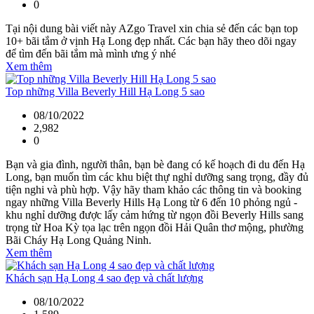
0
Tại nội dung bài viết này AZgo Travel xin chia sẻ đến các bạn top
10+ bãi tắm ở vịnh Hạ Long đẹp nhất. Các bạn hãy theo dõi ngay
để tìm đến bãi tắm mà mình ưng ý nhé
Xem thêm
Top những Villa Beverly Hill Hạ Long 5 sao
08/10/2022
2,982
0
Bạn và gia đình, người thân, bạn bè đang có kế hoạch đi du đến Hạ
Long, bạn muốn tìm các khu biệt thự nghỉ dưỡng sang trọng, đầy đủ
tiện nghi và phù hợp. Vậy hãy tham khảo các thông tin và booking
ngay những Villa Beverly Hills Hạ Long từ 6 đến 10 phỏng ngủ -
khu nghỉ dưỡng được lấy cảm hứng từ ngọn đồi Beverly Hills sang
trọng từ Hoa Kỳ tọa lạc trên ngọn đồi Hải Quân thơ mộng, phường
Bãi Cháy Hạ Long Quảng Ninh.
Xem thêm
Khách sạn Hạ Long 4 sao đẹp và chất lượng
08/10/2022