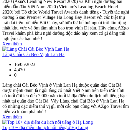
2020 (Asia's Leading New Resort 2020) và Khu nghỉ dưỡng bãi
biển dẫn đầu Việt Nam 2020 (Vietnam's Leading Beach Hotel
2020) bởi Tổ chức World Travel Awards danh tiếng - Tuyệt tác nghỉ
dưỡng 5 sao Premier Village Hạ Long Bay Resort với các biệt thự
trải dài trên bờ biển Bãi Cháy, sở hữu 02 bể bơi ngoài trời lớn rộng
nhất khu vực và ôm tầm nhìn bao trọn vịnh Di sản. Hãy cùng AZgo
Travel khám phá khu nghỉ dưỡng độc đáo này xem có gì đáng trải
nghiệm các bạn nhé !
Xem thêm
Làng Chài Cái Bèo Vịnh Lan Hạ
16/05/2023
4,430
0
Làng chài Cái Bèo Vịnh ở Vịnh Lan Hạ thuộc quần đảo Cát Bà
được mệnh danh là ngôi làng cổ nhất Việt Nam trên biển ước tính
có tuổi đời lên đến 7.000 năm tuổi là địa điểm du lịch nổi tiếng bậc
nhất tại quần đảo Cát Bà. Vậy Làng chài Cái Bèo ở Vịnh Lan Hạ
có những đặc điểm thú vị gì, mời các bạn cùng với AZgo Travel tìm
hiểu và khám phá nhé !
Xem thêm
Top 10+ địa điểm du lịch nổi tiếng ở Hạ Long