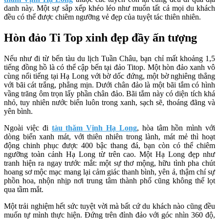
danh này. Một sự sắp xếp khéo léo như muốn tất cả mọi du khách
đều có thể được chiêm ngưỡng vẻ đẹp của tuyệt tác thiên nhiên.
Hòn đảo Ti Top xinh đẹp đầy ấn tượng
Nếu như đi từ bến tàu du lịch Tuần Châu, bạn chỉ mất khoảng 1,5
tiếng đồng hồ là có thể cập bến tại đảo Titop. Một hòn đảo xanh vô
cùng nổi tiếng tại Hạ Long với bờ dốc đứng, một bờ nghiêng thẳng
với bãi cát trắng, phẳng mịn. Dưới chân đảo là một bãi tắm có hình
vầng trăng ôm trọn lấy phần chân đảo. Bãi tắm này có diện tích khá
nhỏ, tuy nhiên nước biển luôn trong xanh, sạch sẽ, thoáng đãng và
yên bình.
Ngoài việc đi
tàu thăm Vịnh Hạ Long
, hòa tâm hồn mình với
dòng biển xanh mát, với thiên nhiên trong lành, mát mẻ thì hoạt
động chinh phục được 400 bậc thang đá, bạn còn có thể chiêm
ngưỡng toàn cảnh Hạ Long từ trên cao. Một Hạ Long đẹp như
tranh hiện ra ngay trước mắt: một sự thơ mộng, hữu tình pha chút
hoang sơ mộc mạc mang lại cảm giác thanh bình, yên ả, thậm chí sự
phồn hoa, nhộn nhịp nơi trung tâm thành phố cũng không thể lọt
qua tầm mắt.
Một trải nghiệm hết sức tuyệt vời mà bất cứ du khách nào cũng đều
muốn tự mình thực hiện. Đứng trên đỉnh đảo với góc nhìn 360 độ,