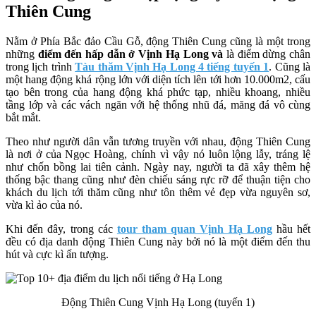
Thiên Cung
Nằm ở Phía Bắc đảo Cầu Gỗ, động Thiên Cung cũng là một trong
những
điểm đến hấp dẫn ở Vịnh Hạ Long và
là điểm dừng chân
trong lịch trình
Tàu thăm Vịnh Hạ Long 4 tiếng tuyến 1
. Cũng là
một hang động khá rộng lớn với diện tích lên tới hơn 10.000m2, cấu
tạo bên trong của hang động khá phức tạp, nhiều khoang, nhiều
tầng lớp và các vách ngăn với hệ thống nhũ đá, măng đá vô cùng
bắt mắt.
Theo như người dân vẫn tương truyền với nhau, động Thiên Cung
là nơi ở của Ngọc Hoàng, chính vì vậy nó luôn lộng lẫy, tráng lệ
như chốn bồng lai tiên cảnh. Ngày nay, người ta đã xây thêm hệ
thống bậc thang cũng như đèn chiếu sáng rực rỡ để thuận tiện cho
khách du lịch tới thăm cũng như tôn thêm vẻ đẹp vừa nguyên sơ,
vừa kì ảo của nó.
Khi đến đây, trong các
tour tham quan Vịnh Hạ Long
hầu hết
đều có địa danh động Thiên Cung này bởi nó là một điểm đến thu
hút và cực kì ấn tượng.
Động Thiên Cung Vịnh Hạ Long (tuyến 1)