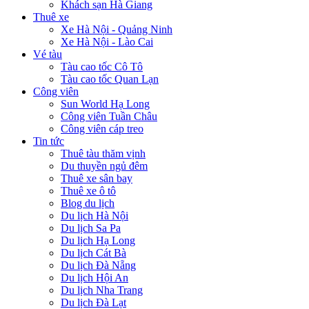
Khách sạn Hà Giang
Thuê xe
Xe Hà Nội - Quảng Ninh
Xe Hà Nội - Lào Cai
Vé tàu
Tàu cao tốc Cô Tô
Tàu cao tốc Quan Lạn
Công viên
Sun World Hạ Long
Công viên Tuần Châu
Công viên cáp treo
Tin tức
Thuê tàu thăm vịnh
Du thuyền ngủ đêm
Thuê xe sân bay
Thuê xe ô tô
Blog du lịch
Du lịch Hà Nội
Du lịch Sa Pa
Du lịch Hạ Long
Du lịch Cát Bà
Du lịch Đà Nẵng
Du lịch Hội An
Du lịch Nha Trang
Du lịch Đà Lạt