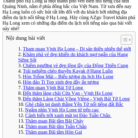
Thành phố Hạ Long là một thành phố ven biển nổi tiếng của tỉnh
Quảng Ninh, nằm ở phía đông bắc của Việt Nam. Từ xưa đến nay
Hạ Long luôn có sức hút rất lớn đối với du khách bởi những địa
điểm du lịch nổi tiềng ở Hạ Long. Hãy cùng AZgo Travel khám phá
Hạ Long xem có những địa điểm du lịch nổi tiếng nào qua bài viết
này nhé!
Nội dung bài viết
Tham quan Vịnh Hạ Long – Di sản thiên nhiên thế giới
Khám phá vẻ đẹp khiến du khách ngơ ngẩn của Hang
Sửng Sốt
Chiêm ngưỡng vẻ đẹp lộng lẫy của Động Thiên Cung
Trải nghiệm chèo thuyền Kayak ở Hang Luồn
Hòn Trống Mái – Biểu tượng du lịch Hạ Long
Hòn đảo Ti Top xinh đẹp đầy ấn tượng
Thăm quan Vịnh Bái Tử Long
Đến thăm làng chài Cửa Vạn - Vịnh Hạ Long
Đến thăm Làng Chài Vông Viêng - Vịnh Bái Tử Long
Ghé chân tại danh thắng Yên Tử nổi tiếng đất Bắc
Ngắm nhìn Vịnh Hạ Long từ trên cao
Cảnh biển trời xanh mát tại Đảo Tuần Châu
Thăm quan Bãi tắm Bãi Cháy
Thăm quan Bãi tắm Tuần Châu
Thăm quan Bãi tắm Hòn Gai