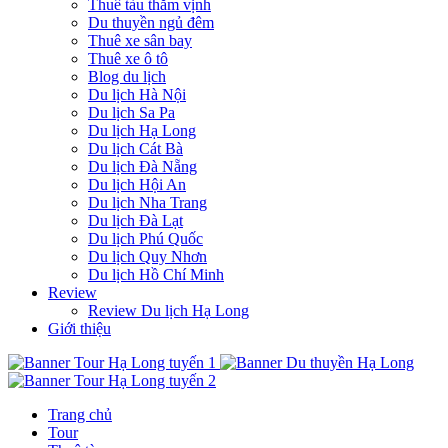
Thuê tàu thăm vịnh
Du thuyền ngủ đêm
Thuê xe sân bay
Thuê xe ô tô
Blog du lịch
Du lịch Hà Nội
Du lịch Sa Pa
Du lịch Hạ Long
Du lịch Cát Bà
Du lịch Đà Nẵng
Du lịch Hội An
Du lịch Nha Trang
Du lịch Đà Lạt
Du lịch Phú Quốc
Du lịch Quy Nhơn
Du lịch Hồ Chí Minh
Review
Review Du lịch Hạ Long
Giới thiệu
Trang chủ
Tour