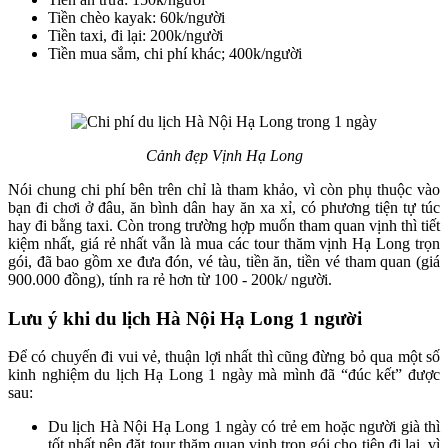
Tiền chèo kayak: 60k/người
Tiền taxi, đi lại: 200k/người
Tiền mua sắm, chi phí khác; 400k/người
Cảnh đẹp Vịnh Hạ Long
Nói chung chi phí bên trên chỉ là tham khảo, vì còn phụ thuộc vào
bạn đi chơi ở đâu, ăn bình dân hay ăn xa xỉ, có phương tiện tự túc
hay đi bằng taxi. Còn trong trường hợp muốn tham quan vịnh thì tiết
kiệm nhất, giá rẻ nhất vẫn là mua các tour thăm vịnh Hạ Long trọn
gói, đã bao gồm xe đưa đón, vé tàu, tiền ăn, tiền vé tham quan (giá
900.000 đồng), tính ra rẻ hơn từ 100 - 200k/ người.
Lưu ý khi du lịch Hà Nội Hạ Long 1 người
Để có chuyến đi vui vẻ, thuận lợi nhất thì cũng đừng bỏ qua một số
kinh nghiệm du lịch Hạ Long 1 ngày mà mình đã “đúc kết” được
sau:
Du lịch Hà Nội Hạ Long 1 ngày có trẻ em hoặc người già thì
tốt nhất nên đặt tour thăm quan vịnh trọn gói cho tiện đi lại, vì