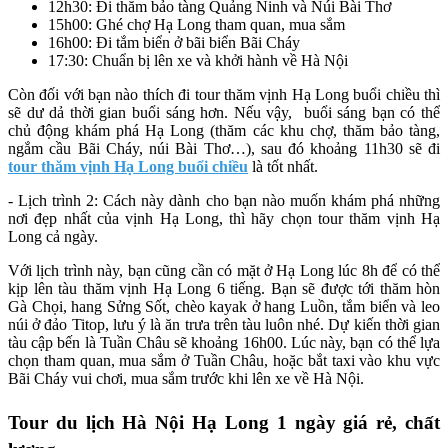
12h30: Đi thăm bảo tàng Quảng Ninh và Núi Bài Thơ
15h00: Ghé chợ Hạ Long tham quan, mua sắm
16h00: Đi tắm biển ở bãi biển Bãi Cháy
17:30: Chuẩn bị lên xe và khởi hành về Hà Nội
Còn đối với bạn nào thích đi tour thăm vịnh Hạ Long buổi chiều thì
sẽ dư dả thời gian buổi sáng hơn. Nếu vậy, buổi sáng bạn có thể
chủ động khám phá Hạ Long (thăm các khu chợ, thăm bảo tàng,
ngắm cầu Bãi Cháy, núi Bài Thơ…), sau đó khoảng 11h30 sẽ đi
tour thăm vịnh Hạ Long buổi chiều
là tốt nhất.
- Lịch trình 2: Cách này dành cho bạn nào muốn khám phá những
nơi đẹp nhất của vịnh Hạ Long, thì hãy chọn tour thăm vịnh Hạ
Long cả ngày.
Với lịch trình này, bạn cũng cần có mặt ở Hạ Long lúc 8h để có thể
kịp lên tàu thăm vịnh Hạ Long 6 tiếng. Bạn sẽ được tới thăm hòn
Gà Chọi, hang Sửng Sốt, chèo kayak ở hang Luồn, tắm biển và leo
núi ở đảo Titop, lưu ý là ăn trưa trên tàu luôn nhé. Dự kiến thời gian
tàu cập bến là Tuần Châu sẽ khoảng 16h00. Lúc này, bạn có thể lựa
chọn tham quan, mua sắm ở Tuần Châu, hoặc bắt taxi vào khu vực
Bãi Cháy vui chơi, mua sắm trước khi lên xe về Hà Nội.
Tour du lịch Hà Nội Hạ Long 1 ngày giá rẻ, chất