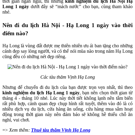
thời gian ngắn ngủi, thì những
kinh nghiệm du lịch Hà Nội Hạ
Long 1 ngày
dưới đây sẽ “mách nước” cho bạn, cùng tham khảo
nhé.
Nên đi du lịch Hà Nội - Hạ Long 1 ngày vào thời
điểm nào?
Hạ Long là vùng đất được mẹ thiên nhiên ưu ái ban tặng cho những
cảnh đẹp say lòng người, và có thể nói mùa nào trong năm Hạ Long
cũng đều có những nét đẹp riêng.
Các tàu thăm Vịnh Hạ Long
Nhưng để chuyến đi du lịch của bạn được trọn vẹn nhất, thì theo
kinh nghiệm du lịch Hạ Long 1 ngày
, bạn nên chọn thời gian từ
tháng 4 - tháng 10 nhé. Lúc này thời tiết không lạnh nên tắm biển
rất phù hợp, cảnh quan đẹp chụp hình rất tuyệt, thêm vào đó là có
nhiều dịch vụ du lịch, cửa hàng ăn uống, cửa hàng mua sắm hoạt
động trong thời gian này nên đảm bảo sẽ không hề thiếu chỗ ăn
nghỉ, vui chơi.
=>
Xem thêm:
Thuê tàu thăm Vịnh Hạ Long