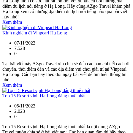
Hạ Long luôn có sức hút rất lớn đối với du khách bởi những địa
điểm du lịch nổi tiềng ở Hạ Long. Hãy cùng AZgo Travel khám phá
Hạ Long xem có những địa điểm du lịch nổi tiếng nào qua bài viết
này nhé!
Xem thêm
Kinh nghiệm đi Vinpearl Hạ Long
07/11/2022
7,528
0
Tại bài viết này AZgo Travel xin chia sẻ đến các bạn chi tiết cách di
chuyển, thời điểm đến và các địa điểm vui chơi giải trí tại Vinpearl
Hạ Long. Các bạn hãy theo dõi ngay bài viết để tìm hiểu thông tin
nhé
Xem thêm
Top 15 Resort vịnh Hạ Long đáng thuê nhất
05/11/2022
2,023
0
Top 15 Resort vịnh Hạ Long đáng thuê nhất là nội dung AZgo
Travel muốn chia sẻ ở bài viết này. Các bạn quan tâm thì hãy theo