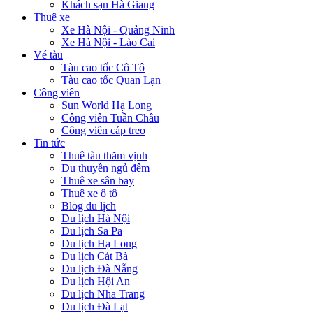
Khách sạn Hà Giang
Thuê xe
Xe Hà Nội - Quảng Ninh
Xe Hà Nội - Lào Cai
Vé tàu
Tàu cao tốc Cô Tô
Tàu cao tốc Quan Lạn
Công viên
Sun World Hạ Long
Công viên Tuần Châu
Công viên cáp treo
Tin tức
Thuê tàu thăm vịnh
Du thuyền ngủ đêm
Thuê xe sân bay
Thuê xe ô tô
Blog du lịch
Du lịch Hà Nội
Du lịch Sa Pa
Du lịch Hạ Long
Du lịch Cát Bà
Du lịch Đà Nẵng
Du lịch Hội An
Du lịch Nha Trang
Du lịch Đà Lạt