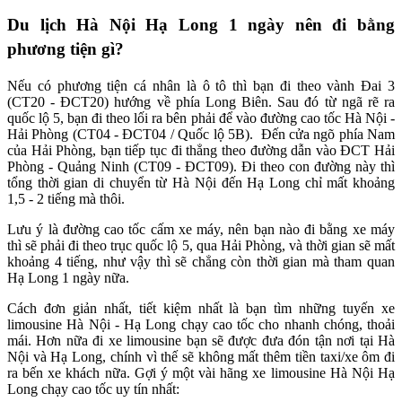
Du lịch Hà Nội Hạ Long 1 ngày nên đi bằng
phương tiện gì?
Nếu có phương tiện cá nhân là ô tô thì bạn đi theo vành Đai 3
(CT20 - ĐCT20) hướng về phía Long Biên. Sau đó từ ngã rẽ ra
quốc lộ 5, bạn đi theo lối ra bên phải để vào đường cao tốc Hà Nội -
Hải Phòng (CT04 - ĐCT04 / Quốc lộ 5B). Đến cửa ngõ phía Nam
của Hải Phòng, bạn tiếp tục đi thẳng theo đường dẫn vào ĐCT Hải
Phòng - Quảng Ninh (CT09 - ĐCT09). Đi theo con đường này thì
tổng thời gian di chuyển từ Hà Nội đến Hạ Long chỉ mất khoảng
1,5 - 2 tiếng mà thôi.
Lưu ý là đường cao tốc cấm xe máy, nên bạn nào đi bằng xe máy
thì sẽ phải đi theo trục quốc lộ 5, qua Hải Phòng, và thời gian sẽ mất
khoảng 4 tiếng, như vậy thì sẽ chẳng còn thời gian mà tham quan
Hạ Long 1 ngày nữa.
Cách đơn giản nhất, tiết kiệm nhất là bạn tìm những tuyến xe
limousine Hà Nội - Hạ Long chạy cao tốc cho nhanh chóng, thoải
mái. Hơn nữa đi xe limousine bạn sẽ được đưa đón tận nơi tại Hà
Nội và Hạ Long, chính vì thế sẽ không mất thêm tiền taxi/xe ôm đi
ra bến xe khách nữa. Gợi ý một vài hãng xe limousine Hà Nội Hạ
Long chạy cao tốc uy tín nhất: