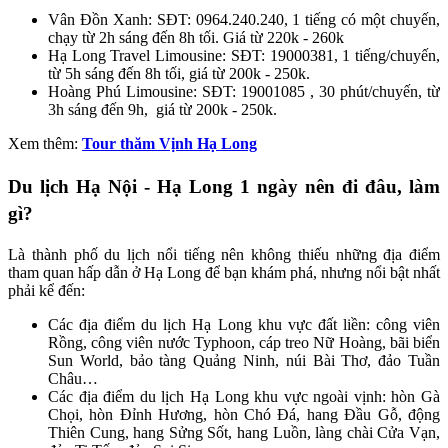
Vân Đồn Xanh: SĐT: 0964.240.240, 1 tiếng có một chuyến,
chạy từ 2h sáng đến 8h tối. Giá từ 220k - 260k
Hạ Long Travel Limousine: SĐT: 19000381, 1 tiếng/chuyến,
từ 5h sáng đến 8h tối, giá từ 200k - 250k.
Hoàng Phú Limousine: SĐT: 19001085 , 30 phút/chuyến, từ
3h sáng đến 9h, giá từ 200k - 250k.
Xem thêm:
Tour thăm Vịnh Hạ Long
Du lịch Hạ Nội - Hạ Long 1 ngày nên đi đâu, làm
gì?
Là thành phố du lịch nổi tiếng nên không thiếu những địa điểm
tham quan hấp dẫn ở Hạ Long để bạn khám phá, nhưng nổi bật nhất
phải kể đến:
Các địa điểm du lịch Hạ Long khu vực đất liền: công viên
Rồng, công viên nước Typhoon, cáp treo Nữ Hoàng, bãi biển
Sun World, bảo tàng Quảng Ninh, núi Bài Thơ, đảo Tuần
Châu…
Các địa điểm du lịch Hạ Long khu vực ngoài vịnh: hòn Gà
Chọi, hòn Đỉnh Hương, hòn Chó Đá, hang Đầu Gỗ, động
Thiên Cung, hang Sửng Sốt, hang Luồn, làng chài Cửa Vạn,