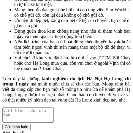
đi tự túc sẽ khá mệt.
Mang theo đồ đạc gọn nhẹ bởi chỉ có công viên Sun World là
có chỗ gửi đồ, còn lại đều không có chỗ gửi đồ.
Ưu tiên đi dép bệt, xăng đan bệt để tiện di chuyển, hạn chế đi
giày cao gót.
Đừng quên thoa kem chống nắng nhé nếu đi thăm vịnh ban
ngày và tham gia các hoạt động trên biển.
Nếu lịch trình của bạn có hoạt động chèo thuyền kayak hoặc
tắm biển ngoài vịnh thì nên mang theo một bộ đồ để thay, vì
rất dễ ướt quần áo.
Vui chơi ở khu vực đất liền thì có thể vào TTTM Bãi Cháy
hoặc chợ Hạ Long mua quà, còn vui chơi ở ngoài Vịnh thì có
thể mua quà ở Tuần Châu.
Trên đây là những
kinh nghiệm du lịch Hà Nội Hạ Long chỉ
trong 1 ngày
mà mình muốn chia sẻ cho các bạn. Mong rằng bài
viết đã cung cấp cho bạn một số thông tin hữu ích để khám phá Hạ
Long 1 ngày được trọn vẹn nhất. Chúc bạn có chuyến đi vui vẻ và
có thật nhiều kỷ niệm đẹp tại vùng đất Hạ Long xinh đẹp này nhé.
Gửi bình luận
Bình luận 0