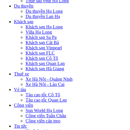
Thuê tàu vịnh Hạ Long
Du thuyền
Du thuyền Hạ Long
Du thuyền Lan Hạ
Khách sạn
Khách sạn Hạ Long
Villa Hạ Long
Khách sạn Sa Pa
Khách sạn Cát Bà
Khách sạn Vinpearl
Khách sạn FLC
Khách sạn Cô Tô
Khách sạn Quan Lạn
Khách sạn Hà Giang
Thuê xe
Xe Hà Nội - Quảng Ninh
Xe Hà Nội - Lào Cai
Vé tàu
Tàu cao tốc Cô Tô
Tàu cao tốc Quan Lạn
Công viên
Sun World Hạ Long
Công viên Tuần Châu
Công viên cáp treo
Tin tức