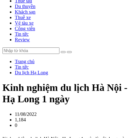
Thuê tàu
Du thuyền
Khách sạn
Thuê xe
Vé tàu xe
Công viên
Tin tức
Review
Trang chủ
Tin tức
Du lịch Hạ Long
Kinh nghiệm du lịch Hà Nội -
Hạ Long 1 ngày
11/08/2022
1,184
0