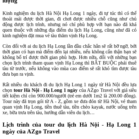
lượng
Kinh nghiệm du lịch Hà Nội Hạ Long 1 ngày, đi tự túc thì có thể
thoải mái được thời gian, đi chơi được nhiều chỗ cũng như chủ
động được lịch trình, nhưng nó chỉ phù hợp với bạn nào đã khá
quen thuộc với những địa điểm du lịch Hạ Long, cũng như đã có
kinh nghiệm đặt mua vé tàu thăm vịnh Hạ Long.
Còn đối với ai du lịch Hạ Long lần đầu chắc hẳn sẽ rất bỡ ngỡ, bởi
thời gian có hạn mà điểm đến lại nhiều, nếu không cẩn thận bạn sẽ
không bố trí được thời gian phù hợp. Hơn nữa, đối với những bạn
chọn lịch trình tham quan vịnh Hạ Long thì BẮT BUỘC phải thuê
tàu từ trước, nếu không vào mùa cao điểm sẽ rất khó tìm được tàu
đưa bạn ra vịnh.
Rất nhiều du khách đi du lịch Hạ Long 1 ngày từ Hà Nội đều lựa
chọn
tour Hà Nội - Hạ Long 1 ngày
của AZgo Travel với giá siêu
tiết kiệm chỉ còn 900.000/người (trẻ em dưới 1m2 là 200.00 đồng).
Tour này đã trọn gói từ A - Z, gồm xe đưa đón từ Hà Nội, vé tham
quan vịnh Hạ Long, tiền thuê tàu, tiền chèo kayak, nước uống trên
xe, bữa trưa trên tàu, hướng dẫn viên du lịch…
Lịch trình của tour du lịch Hà Nội - Hạ Long 1
ngày của AZgo Travel