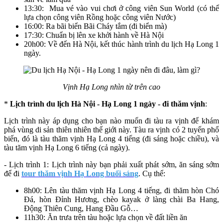
13:30: Mua vé vào vui chơi ở công viên Sun World (có thể
lựa chọn công viên Rồng hoặc công viên Nước)
16:00: Ra bãi biển Bãi Cháy tắm (đi biển mà)
17:30: Chuẩn bị lên xe khởi hành về Hà Nội
20h00: Về đến Hà Nội, kết thúc hành trình du lịch Hạ Long 1
ngày.
Vịnh Hạ Long nhìn từ trên cao
*
Lịch trình du lịch Hà Nội - Hạ Long 1 ngày - đi thăm vịnh
:
Lịch trình này áp dụng cho bạn nào muốn đi tàu ra vịnh để khám
phá vùng di sản thiên nhiên thế giới này. Tàu ra vịnh có 2 tuyến phổ
biến, đó là tàu thăm vịnh Hạ Long 4 tiếng (đi sáng hoặc chiều), và
tàu tăm vịnh Hạ Long 6 tiếng (cả ngày).
- Lịch trình 1: Lịch trình này bạn phải xuất phát sớm, ăn sáng sớm
để đi
tour thăm vịnh Hạ Long buổi sáng
. Cụ thể:
8h00: Lên tàu thăm vịnh Hạ Long 4 tiếng, đi thăm hòn Chó
Đá, hòn Đỉnh Hương, chèo kayak ở làng chài Ba Hang,
Động Thiên Cung, Hang Đầu Gỗ…
11h30: Ăn trưa trên tàu hoặc lựa chọn về đất liền ăn