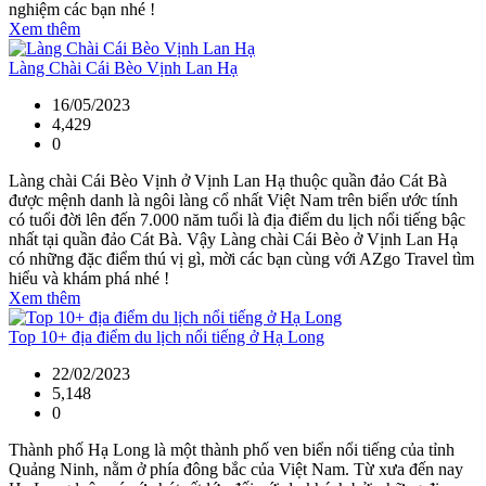
nghiệm các bạn nhé !
Xem thêm
Làng Chài Cái Bèo Vịnh Lan Hạ
16/05/2023
4,429
0
Làng chài Cái Bèo Vịnh ở Vịnh Lan Hạ thuộc quần đảo Cát Bà
được mệnh danh là ngôi làng cổ nhất Việt Nam trên biển ước tính
có tuổi đời lên đến 7.000 năm tuổi là địa điểm du lịch nổi tiếng bậc
nhất tại quần đảo Cát Bà. Vậy Làng chài Cái Bèo ở Vịnh Lan Hạ
có những đặc điểm thú vị gì, mời các bạn cùng với AZgo Travel tìm
hiểu và khám phá nhé !
Xem thêm
Top 10+ địa điểm du lịch nổi tiếng ở Hạ Long
22/02/2023
5,148
0
Thành phố Hạ Long là một thành phố ven biển nổi tiếng của tỉnh
Quảng Ninh, nằm ở phía đông bắc của Việt Nam. Từ xưa đến nay