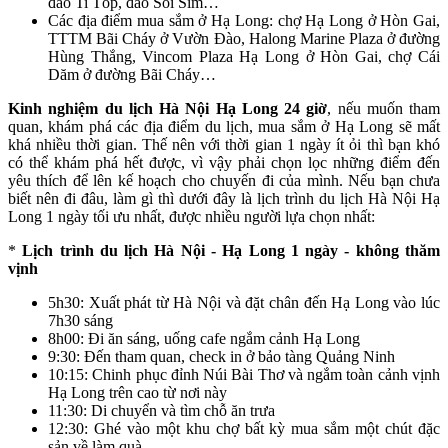
đảo Ti Tốp, đảo Soi Sim…
Các địa điểm mua sắm ở Hạ Long: chợ Hạ Long ở Hòn Gai,
TTTM Bãi Cháy ở Vườn Đào, Halong Marine Plaza ở đường
Hùng Thắng, Vincom Plaza Hạ Long ở Hòn Gai, chợ Cái
Dăm ở đường Bãi Cháy…
Kinh nghiệm du lịch Hà Nội Hạ Long 24 giờ
, nếu muốn tham
quan, khám phá các địa điểm du lịch, mua sắm ở Hạ Long sẽ mất
khá nhiều thời gian. Thế nên với thời gian 1 ngày ít ỏi thì bạn khó
có thể khám phá hết được, vì vậy phải chọn lọc những điểm đến
yêu thích để lên kế hoạch cho chuyến đi của mình. Nếu bạn chưa
biết nên đi đâu, làm gì thì dưới đây là lịch trình du lịch Hà Nội Hạ
Long 1 ngày tối ưu nhất, được nhiều người lựa chọn nhất:
*
Lịch trình du lịch Hà Nội - Hạ Long 1 ngày - không thăm
vịnh
5h30: Xuất phát từ Hà Nội và đặt chân đến Hạ Long vào lúc
7h30 sáng
8h00: Đi ăn sáng, uống cafe ngắm cảnh Hạ Long
9:30: Đến tham quan, check in ở bảo tàng Quảng Ninh
10:15: Chinh phục đỉnh Núi Bài Thơ và ngắm toàn cảnh vịnh
Hạ Long trên cao từ nơi này
11:30: Di chuyển và tìm chỗ ăn trưa
12:30: Ghé vào một khu chợ bất kỳ mua sắm một chút đặc
sản về làm quà