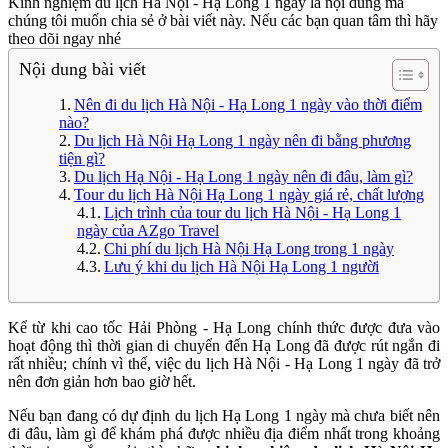
Kinh nghiệm du lịch Hà Nội - Hạ Long 1 ngày là nội dung mà
chúng tôi muốn chia sẻ ở bài viết này. Nếu các bạn quan tâm thì hãy
theo dõi ngay nhé
Nội dung bài viết
Nên đi du lịch Hà Nội - Hạ Long 1 ngày vào thời điểm
nào?
Du lịch Hà Nội Hạ Long 1 ngày nên đi bằng phương
tiện gì?
Du lịch Hạ Nội - Hạ Long 1 ngày nên đi đâu, làm gì?
Tour du lịch Hà Nội Hạ Long 1 ngày giá rẻ, chất lượng
Lịch trình của tour du lịch Hà Nội - Hạ Long 1
ngày của AZgo Travel
Chi phí du lịch Hà Nội Hạ Long trong 1 ngày
Lưu ý khi du lịch Hà Nội Hạ Long 1 người
Kể từ khi cao tốc Hải Phòng - Hạ Long chính thức được đưa vào
hoạt động thì thời gian di chuyển đến Hạ Long đã được rút ngắn đi
rất nhiều; chính vì thế, việc du lịch Hà Nội - Hạ Long 1 ngày đã trở
nên đơn giản hơn bao giờ hết.
Nếu bạn đang có dự định du lịch Hạ Long 1 ngày mà chưa biết nên
đi đâu, làm gì để khám phá được nhiều địa điểm nhất trong khoảng