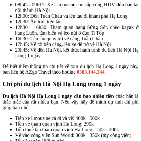
08h45 - 09h15: Xe Limousine cao cấp cùng HDV đón bạn tại
nội thành Hà Nội
12h00: Đến Tuần Châu và lên tàu đi khám phá Hạ Long
12h30: Ăn trưa trên tàu
12h30 - 16h30: Tham quan hang Sửng Sốt, chèo kayak ở
hang Luồn, tắm biển và leo núi ở đảo Ti Tốp
16h30: Lên tàu quay trở về cảng Tuần Châu
17h45: Về tới bến cảng, lên xe để trở về Hà Nội
20h45: Về đến Hà Nội, kết thúc hành trình du lịch Hà Nội Hạ
Long 1 ngày.
Để biết thêm thông tin chi tiết về tour du lịch Hạ Long 1 ngày này,
bạn liên hệ AZgo Travel theo hotline
0383.144.244
.
Chi phí du lịch Hà Nội Hạ Long trong 1 ngày
Du lịch Hà Nội Hạ Long 1 ngày cần bao nhiêu tiền
chắc hẳn là
thắc mắc của rất nhiều bạn. Nếu vậy hãy để mình dự tính chi phí
giúp bạn nhé:
Tiền xe limousine cả đi và về: 400k - 500k
Tiền vé tham quan vịnh Hạ Long: 290k
Tiền thuê tàu tham quan vịnh Hạ Long: 150k - 200k
Vé vào công viên Sun World: 300k - 350k (tùy công viên)
Tiền ăn trưa: 150k/người