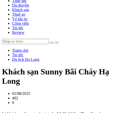
Thuê tàu
Du thuyền
Khách sạn
Thuê xe
Vé tàu xe
Công viên
Tin tức
Review
Trang chủ
Tin tức
Du lịch Hạ Long
Khách sạn Sunny Bãi Cháy Hạ
Long
01/08/2025
402
0