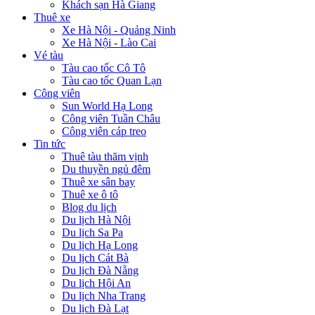
Khách sạn Hà Giang
Thuê xe
Xe Hà Nội - Quảng Ninh
Xe Hà Nội - Lào Cai
Vé tàu
Tàu cao tốc Cô Tô
Tàu cao tốc Quan Lạn
Công viên
Sun World Hạ Long
Công viên Tuần Châu
Công viên cáp treo
Tin tức
Thuê tàu thăm vịnh
Du thuyền ngủ đêm
Thuê xe sân bay
Thuê xe ô tô
Blog du lịch
Du lịch Hà Nội
Du lịch Sa Pa
Du lịch Hạ Long
Du lịch Cát Bà
Du lịch Đà Nẵng
Du lịch Hội An
Du lịch Nha Trang
Du lịch Đà Lạt