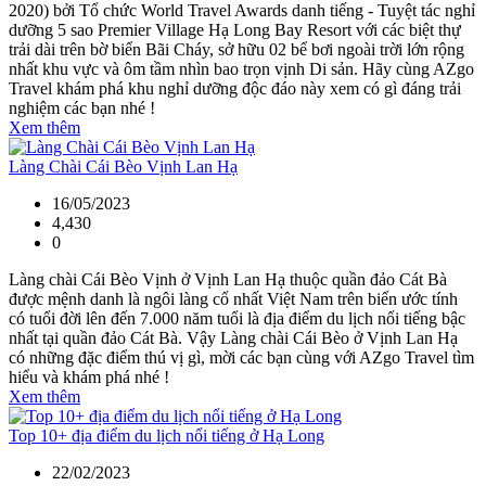
2020) bởi Tổ chức World Travel Awards danh tiếng - Tuyệt tác nghỉ
dưỡng 5 sao Premier Village Hạ Long Bay Resort với các biệt thự
trải dài trên bờ biển Bãi Cháy, sở hữu 02 bể bơi ngoài trời lớn rộng
nhất khu vực và ôm tầm nhìn bao trọn vịnh Di sản. Hãy cùng AZgo
Travel khám phá khu nghỉ dưỡng độc đáo này xem có gì đáng trải
nghiệm các bạn nhé !
Xem thêm
Làng Chài Cái Bèo Vịnh Lan Hạ
16/05/2023
4,430
0
Làng chài Cái Bèo Vịnh ở Vịnh Lan Hạ thuộc quần đảo Cát Bà
được mệnh danh là ngôi làng cổ nhất Việt Nam trên biển ước tính
có tuổi đời lên đến 7.000 năm tuổi là địa điểm du lịch nổi tiếng bậc
nhất tại quần đảo Cát Bà. Vậy Làng chài Cái Bèo ở Vịnh Lan Hạ
có những đặc điểm thú vị gì, mời các bạn cùng với AZgo Travel tìm
hiểu và khám phá nhé !
Xem thêm
Top 10+ địa điểm du lịch nổi tiếng ở Hạ Long
22/02/2023