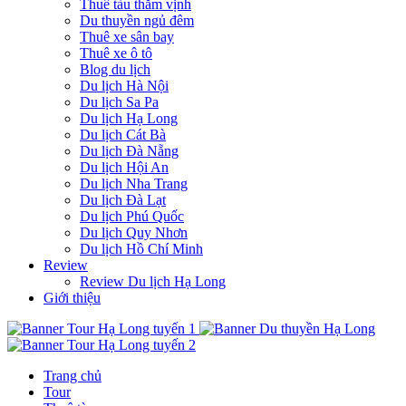
Thuê tàu thăm vịnh
Du thuyền ngủ đêm
Thuê xe sân bay
Thuê xe ô tô
Blog du lịch
Du lịch Hà Nội
Du lịch Sa Pa
Du lịch Hạ Long
Du lịch Cát Bà
Du lịch Đà Nẵng
Du lịch Hội An
Du lịch Nha Trang
Du lịch Đà Lạt
Du lịch Phú Quốc
Du lịch Quy Nhơn
Du lịch Hồ Chí Minh
Review
Review Du lịch Hạ Long
Giới thiệu
Trang chủ
Tour