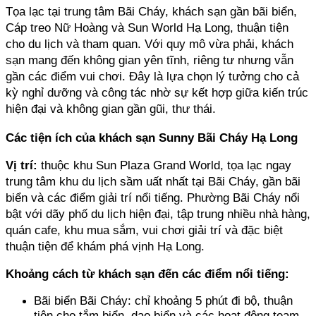
Tọa lạc tại trung tâm Bãi Cháy, khách sạn gần bãi biển, 
Cáp treo Nữ Hoàng và Sun World Hạ Long, thuận tiện 
cho du lịch và tham quan. Với quy mô vừa phải, khách 
sạn mang đến không gian yên tĩnh, riêng tư nhưng vẫn 
gần các điểm vui chơi. Đây là lựa chọn lý tưởng cho cả 
kỳ nghỉ dưỡng và công tác nhờ sự kết hợp giữa kiến trúc 
hiện đại và không gian gần gũi, thư thái.
Các tiện ích của khách sạn Sunny Bãi Cháy Hạ Long
Vị trí:
 thuộc khu Sun Plaza Grand World, tọa lạc ngay 
trung tâm khu du lịch sầm uất nhất tại Bãi Cháy, gần bãi 
biển và các điểm giải trí nổi tiếng. Phường Bãi Cháy nổi 
bật với dãy phố du lịch hiện đại, tập trung nhiều nhà hàng, 
quán cafe, khu mua sắm, vui chơi giải trí và đặc biệt 
thuận tiện để khám phá vịnh Hạ Long.
Khoảng cách từ khách sạn đến các điểm nổi tiếng:
Bãi biển Bãi Cháy: chỉ khoảng 5 phút đi bộ, thuận 
tiện cho tắm biển, dạo biển và các hoạt động team-