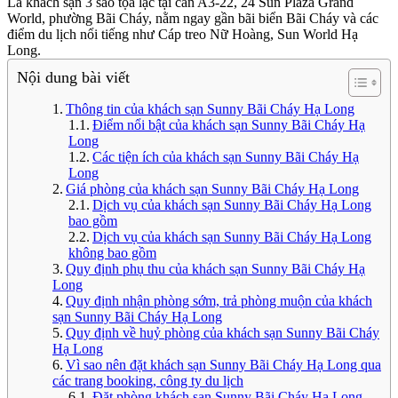
Là khách sạn 3 sao tọa lạc tại căn A3-22, 24 Sun Plaza Grand
World, phường Bãi Cháy, nằm ngay gần bãi biển Bãi Cháy và các
điểm du lịch nổi tiếng như Cáp treo Nữ Hoàng, Sun World Hạ
Long.
Nội dung bài viết
Thông tin của khách sạn Sunny Bãi Cháy Hạ Long
Điểm nổi bật của khách sạn Sunny Bãi Cháy Hạ
Long
Các tiện ích của khách sạn Sunny Bãi Cháy Hạ
Long
Giá phòng của khách sạn Sunny Bãi Cháy Hạ Long
Dịch vụ của khách sạn Sunny Bãi Cháy Hạ Long
bao gồm
Dịch vụ của khách sạn Sunny Bãi Cháy Hạ Long
không bao gồm
Quy định phụ thu của khách sạn Sunny Bãi Cháy Hạ
Long
Quy định nhận phòng sớm, trả phòng muộn của khách
sạn Sunny Bãi Cháy Hạ Long
Quy định về huỷ phòng của khách sạn Sunny Bãi Cháy
Hạ Long
Vì sao nên đặt khách sạn Sunny Bãi Cháy Hạ Long qua
các trang booking, công ty du lịch
Đặt phòng khách sạn Sunny Bãi Cháy Hạ Long