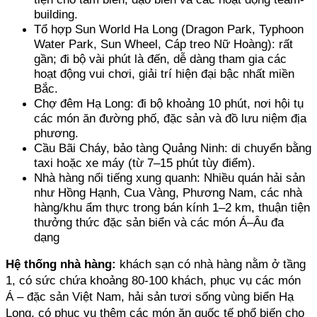
building. 
Tổ hợp Sun World Ha Long (Dragon Park, Typhoon 
Water Park, Sun Wheel, Cáp treo Nữ Hoàng): rất 
gần; đi bộ vài phút là đến, dễ dàng tham gia các 
hoạt động vui chơi, giải trí hiện đại bậc nhất miền 
Bắc. 
Chợ đêm Hạ Long: đi bộ khoảng 10 phút, nơi hội tụ 
các món ăn đường phố, đặc sản và đồ lưu niệm địa 
phương. 
Cầu Bãi Cháy, bảo tàng Quảng Ninh: di chuyển bằng 
taxi hoặc xe máy (từ 7–15 phút tùy điểm). 
Nhà hàng nổi tiếng xung quanh: Nhiều quán hải sản 
như Hồng Hạnh, Cua Vàng, Phương Nam, các nhà 
hàng/khu ẩm thực trong bán kính 1–2 km, thuận tiện 
thưởng thức đặc sản biển và các món Á–Âu đa 
dạng
Hệ thống nhà hàng:
 khách sạn có nhà hàng nằm ở tầng 
1, có sức chứa khoảng 80-100 khách, phục vụ các món 
Á – đặc sản Việt Nam, hải sản tươi sống vùng biển Hạ 
Long, có phục vụ thêm các món ăn quốc tế phổ biến cho 