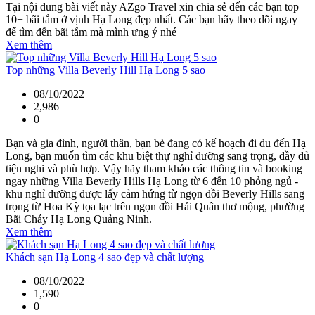
Tại nội dung bài viết này AZgo Travel xin chia sẻ đến các bạn top
10+ bãi tắm ở vịnh Hạ Long đẹp nhất. Các bạn hãy theo dõi ngay
để tìm đến bãi tắm mà mình ưng ý nhé
Xem thêm
Top những Villa Beverly Hill Hạ Long 5 sao
08/10/2022
2,986
0
Bạn và gia đình, người thân, bạn bè đang có kế hoạch đi du đến Hạ
Long, bạn muốn tìm các khu biệt thự nghỉ dưỡng sang trọng, đầy đủ
tiện nghi và phù hợp. Vậy hãy tham khảo các thông tin và booking
ngay những Villa Beverly Hills Hạ Long từ 6 đến 10 phỏng ngủ -
khu nghỉ dưỡng được lấy cảm hứng từ ngọn đồi Beverly Hills sang
trọng từ Hoa Kỳ tọa lạc trên ngọn đồi Hải Quân thơ mộng, phường
Bãi Cháy Hạ Long Quảng Ninh.
Xem thêm
Khách sạn Hạ Long 4 sao đẹp và chất lượng
08/10/2022
1,590
0