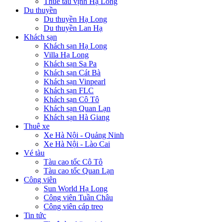
Thuê tàu vịnh Hạ Long
Du thuyền
Du thuyền Hạ Long
Du thuyền Lan Hạ
Khách sạn
Khách sạn Hạ Long
Villa Hạ Long
Khách sạn Sa Pa
Khách sạn Cát Bà
Khách sạn Vinpearl
Khách sạn FLC
Khách sạn Cô Tô
Khách sạn Quan Lạn
Khách sạn Hà Giang
Thuê xe
Xe Hà Nội - Quảng Ninh
Xe Hà Nội - Lào Cai
Vé tàu
Tàu cao tốc Cô Tô
Tàu cao tốc Quan Lạn
Công viên
Sun World Hạ Long
Công viên Tuần Châu
Công viên cáp treo
Tin tức