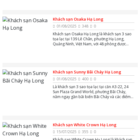
thiên nhiên.
Khách sạn Osaka Hạ Long
01/08/2025
348
0
Khách sạn Osaka Hạ Long là khách sạn 3 sao
tọa lạc tại 139 Lê Chân, phường Hạ Long,
Quảng Ninh, Việt Nam, với 48 phòng được
trang bị máy điều hòa, mini bar, Wi-Fi miễn
phí, bãi đậu xe miễn phí,...
Khách sạn Sunny Bãi Cháy Hạ Long
01/08/2025
400
0
Là khách sạn 3 sao tọa lạc tại căn A3-22, 24
Sun Plaza Grand World, phường Bãi Cháy,
nằm ngay gần bãi biển Bãi Cháy và các điểm
du lịch nổi tiếng như Cáp treo Nữ Hoàng, Sun
World Hạ Long.
Khách sạn White Crown Hạ Long
15/07/2025
355
0
Khách sạn White Crown Hạ Long là khách sạn