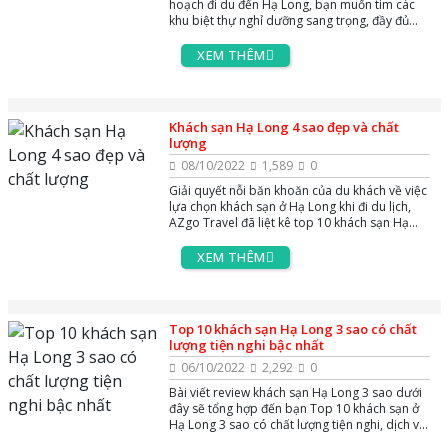
hoạch đi du đến Hạ Long, bạn muốn tìm các
khu biệt thự nghỉ dưỡng sang trọng, đầy đủ
tiện nghi và phù hợp. Vậy hãy tham khảo các
thông tin và booking ngay những Villa Beverly
XEM THÊM
Hills Hạ Long từ 6 đến 10 phỏng ngủ - khu nghỉ
dưỡng được lấy cảm hứng từ ngọn đồi Beverly
Hills sang trọng từ Hoa Kỳ tọa lạc trên ngọn
đồi Hải Quân thơ mộng, phường Bãi Cháy Hạ
Khách sạn Hạ Long 4 sao đẹp và chất
Long Quảng Ninh.
lượng
08/10/2022
1,589
0
Giải quyết nỗi băn khoăn của du khách về việc
lựa chọn khách sạn ở Hạ Long khi đi du lịch,
AZgo Travel đã liệt kê top 10 khách sạn Hạ
Long 4 sao có phòng đẹp và chất lượng năm
2022. Tham khảo ngay bài viết dưới đây để dễ
XEM THÊM
dàng lựa chọn khách sạn chất lượng cho
chuyến nghỉ dưỡng của bạn.
Top 10 khách sạn Hạ Long 3 sao có chất
lượng tiện nghi bậc nhất
06/10/2022
2,292
0
Bài viết review khách sạn Hạ Long 3 sao dưới
đây sẽ tổng hợp đến bạn Top 10 khách sạn ở
Hạ Long 3 sao có chất lượng tiện nghi, dịch vụ
bậc nhất ngay gần khu trung tâm du lịch Bãi