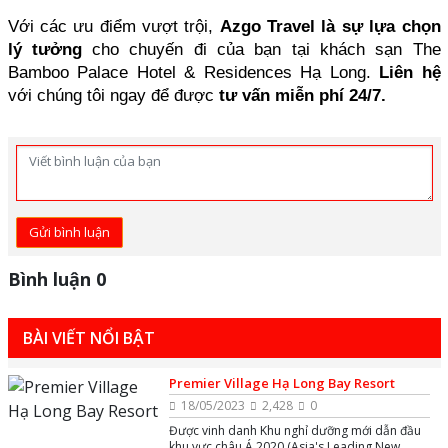
Với các ưu điểm vượt trội, 
Azgo Travel là sự lựa chọn 
lý tưởng
 cho chuyến đi của bạn tại khách sạn The 
Bamboo Palace Hotel & Residences Hạ Long. 
Liên hệ
với chúng tôi ngay để được 
tư vấn miễn phí 24/7.
Gửi bình luận
Bình luận 0
BÀI VIẾT NỔI BẬT
Premier Village Hạ Long Bay Resort
18/05/2023
2,428
0
Được vinh danh Khu nghỉ dưỡng mới dẫn đầu
khu vực châu Á 2020 (Asia's Leading New