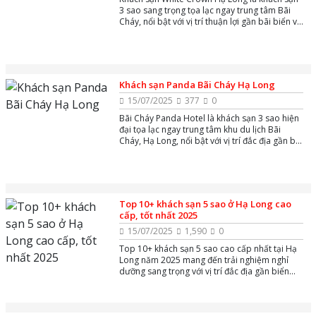
3 sao sang trọng tọa lạc ngay trung tâm Bãi
Cháy, nổi bật với vị trí thuận lợi gần bãi biển và
công viên giải trí Sun World, mang đến không
gian nghỉ dưỡng hiện đại, tiện nghi cùng dịch
vụ tận tâm, phù hợp cho du khách muốn khám
phá vịnh Hạ Long một cách trọn vẹn.
Khách sạn Panda Bãi Cháy Hạ Long
15/07/2025
377
0
Bãi Cháy Panda Hotel là khách sạn 3 sao hiện
đại tọa lạc ngay trung tâm khu du lịch Bãi
Cháy, Hạ Long, nổi bật với vị trí đắc địa gần bãi
biển và các điểm tham quan như Sun World
Hạ Long, mang đến trải nghiệm nghỉ dưỡng
tiện nghi, giá cả phải chăng cùng dịch vụ chu
đáo và nhân viên thân thiện.
Top 10+ khách sạn 5 sao ở Hạ Long cao
cấp, tốt nhất 2025
15/07/2025
1,590
0
Top 10+ khách sạn 5 sao cao cấp nhất tại Hạ
Long năm 2025 mang đến trải nghiệm nghỉ
dưỡng sang trọng với vị trí đắc địa gần biển
Bãi Cháy và các điểm tham quan nổi tiếng như
Sun World Hạ Long. Các khách sạn này nổi bật
với tiện nghi hiện đại, dịch vụ đẳng cấp, hồ bơi