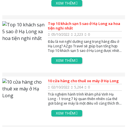
Cháy.
XEM THÊM
Top 10 khách sạn 5 sao ở Hạ Long xa hoa
tiện nghi nhất
05/10/2022
2,223
0
Đâu là nơi nghỉ dưỡng sang trọng hàng đầu ở
Hạ Long? AZgo Travel sẽ giúp bạn tổng hợp
Top 10 khách sạn 5 sao ở Hạ Long được nhiều
du khách ưa chuộng nhờ không gian nội thất
xa hoa và chất lượng phục vụ tiện nghi bậc
XEM THÊM
nhất.
10 cửa hàng cho thuê xe máy ở Hạ Long
02/10/2022
5,264
0
Trải nghiệm hành trình khám phá Vịnh Hạ
Long - 1 trong 7 kỳ quan thiên nhiên của thế
giới bằng xe máy là một điều vô cùng thích thú
của nhiều du khách. Tại Hạ Long có rất nhiều
cửa hàng, địa chỉ cho thuê xe máy cho bạn lựa
XEM THÊM
chọn. Nhưng làm sao để thuê xe máy Hạ Long
giá tốt, không bị chặt chém? Hãy để AZGO
TRAVEL chia sẻ tới bạn những địa điểm cho