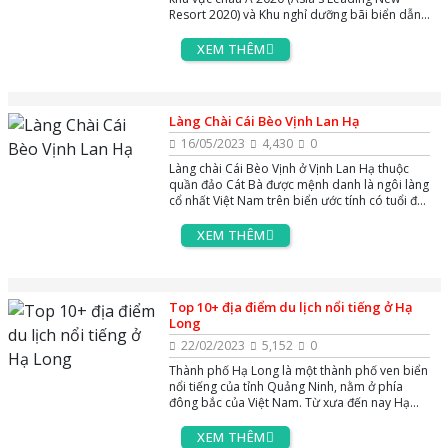
Resort 2020) và Khu nghỉ dưỡng bãi biển dẫn
đầu Việt Nam 2020 (Vietnam's Leading Beach
Hotel 2020) bởi Tổ chức World Travel Awards
XEM THÊM
danh tiếng - Tuyệt tác nghỉ dưỡng 5 sao
Premier Village Hạ Long Bay Resort với các
biệt thự trải dài trên bờ biển Bãi Cháy, sở hữu
02 bể bơi ngoài trời lớn rộng nhất khu vực và
Làng Chài Cái Bèo Vịnh Lan Hạ
ôm tầm nhìn bao trọn vịnh Di sản. Hãy cùng
AZgo Travel khám phá khu nghỉ dưỡng độc
16/05/2023
4,430
0
đáo này xem có gì đáng trải nghiệm các bạn
Làng chài Cái Bèo Vịnh ở Vịnh Lan Hạ thuộc
nhé !
quần đảo Cát Bà được mệnh danh là ngôi làng
cổ nhất Việt Nam trên biển ước tính có tuổi đời
lên đến 7.000 năm tuổi là địa điểm du lịch nổi
tiếng bậc nhất tại quần đảo Cát Bà. Vậy Làng
XEM THÊM
chài Cái Bèo ở Vịnh Lan Hạ có những đặc điểm
thú vị gì, mời các bạn cùng với AZgo Travel tìm
hiểu và khám phá nhé !
Top 10+ địa điểm du lịch nổi tiếng ở Hạ
Long
22/02/2023
5,152
0
Thành phố Hạ Long là một thành phố ven biển
nổi tiếng của tỉnh Quảng Ninh, nằm ở phía
đông bắc của Việt Nam. Từ xưa đến nay Hạ
Long luôn có sức hút rất lớn đối với du khách
bởi những địa điểm du lịch nổi tiềng ở Hạ
XEM THÊM