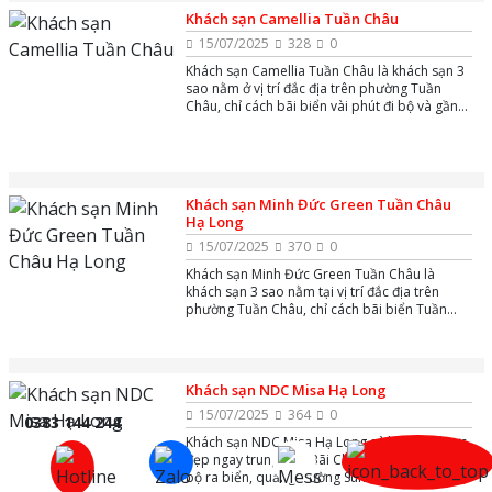
Khách sạn Camellia Tuần Châu
15/07/2025
328
0
Khách sạn Camellia Tuần Châu là khách sạn 3
sao nằm ở vị trí đắc địa trên phường Tuần
Châu, chỉ cách bãi biển vài phút đi bộ và gần
cảng tàu khách quốc tế, mang đến không gian
nghỉ dưỡng hiện đại, giá hợp lý chỉ từ khoảng
298.000–500.000 VNĐ/đêm.
Khách sạn Minh Đức Green Tuần Châu
Hạ Long
15/07/2025
370
0
Khách sạn Minh Đức Green Tuần Châu là
khách sạn 3 sao nằm tại vị trí đắc địa trên
phường Tuần Châu, chỉ cách bãi biển Tuần
Châu vài phút đi bộ và gần cảng Tuần Châu,
thuận tiện cho du khách khám phá vịnh Hạ
Long.
Khách sạn NDC Misa Hạ Long
15/07/2025
364
0
0383 144 244
Khách sạn NDC Misa Hạ Long sở hữu vị trí cực
đẹp ngay trung tâm Bãi Cháy, chỉ vài phút đi
bộ ra biển, quảng trường Sun Carnival và các