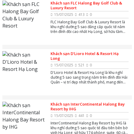
ngoài trời, spa thư giãn cùng nhà hàng đa
Khách sạn FLC Halong Bay Golf Club &
dạng, phù hợp cho cả du khách nghỉ dưỡng và
Luxury Resort
công tác.
15/07/2025
413
0
FLC Halong Bay Golf Club & Luxury Resort là
khu nghỉ dưỡng 5 sao đẳng cấp quốc tế nằm
trên đỉnh đồi cao nhất Hạ Long, sở hữu tầm
nhìn toàn cảnh vịnh di sản và thành phố. Tổ
hợp nổi bật với sân golf 18 hố tuyệt đẹp, khách
sạn 649 phòng sang trọng, hơn 300 biệt thự
phong cách châu Âu, bể bơi vô cực,....
Khách sạn D'Lioro Hotel & Resort Hạ
Long
15/07/2025
521
0
D'Lioro Hotel & Resort Hạ Long là khu nghỉ
dưỡng 5 sao sang trọng nằm trên đỉnh đồi Hải
Quân – vị trí đẹp nhất thành phố, mang đến
tầm nhìn toàn cảnh ngoạn mục ra vịnh Hạ
Long và cảng Cái Lân.
Khách sạn InterContinental Halong Bay
Resort by IHG
15/07/2025
441
0
InterContinental Halong Bay Resort by IHG là
khu nghỉ dưỡng 5 sao quốc tế đầu tiên bên bờ
vịnh Hạ Long, sở hữu 174 phòng, suite, 60 căn