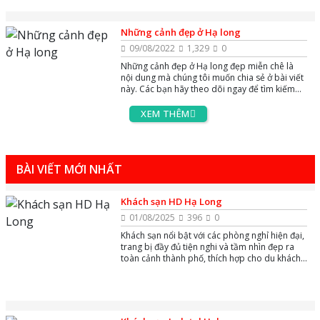
Những cảnh đẹp ở Hạ long
09/08/2022
1,329
0
Những cảnh đẹp ở Hạ long đẹp miễn chê là
nội dung mà chúng tôi muốn chia sẻ ở bài viết
này. Các bạn hãy theo dõi ngay để tìm kiếm
thông tin nhé
XEM THÊM
BÀI VIẾT MỚI NHẤT
Khách sạn HD Hạ Long
01/08/2025
396
0
Khách sạn nổi bật với các phòng nghỉ hiện đại,
trang bị đầy đủ tiện nghi và tầm nhìn đẹp ra
toàn cảnh thành phố, thích hợp cho du khách
nghỉ dưỡng và công tác.