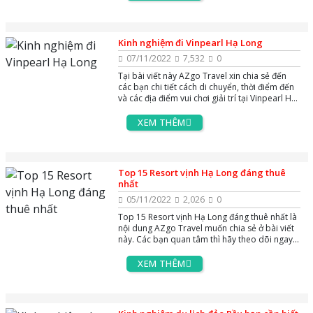
Long. Hãy cùng AZgo Travel khám phá Hạ
Long xem có những địa điểm du lịch nổi tiếng
nào qua bài viết này nhé!
Kinh nghiệm đi Vinpearl Hạ Long
07/11/2022
7,532
0
Tại bài viết này AZgo Travel xin chia sẻ đến
các bạn chi tiết cách di chuyển, thời điểm đến
và các địa điểm vui chơi giải trí tại Vinpearl Hạ
Long. Các bạn hãy theo dõi ngay bài viết để
tìm hiểu thông tin nhé
XEM THÊM
Top 15 Resort vịnh Hạ Long đáng thuê
nhất
05/11/2022
2,026
0
Top 15 Resort vịnh Hạ Long đáng thuê nhất là
nội dung AZgo Travel muốn chia sẻ ở bài viết
này. Các bạn quan tâm thì hãy theo dõi ngay
nhé !
XEM THÊM