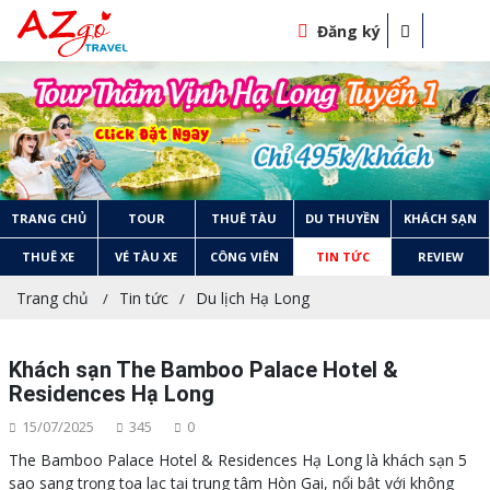
Đăng ký
TRANG CHỦ
TOUR
THUÊ TÀU
DU THUYỀN
KHÁCH SẠN
THUÊ XE
VÉ TÀU XE
CÔNG VIÊN
TIN TỨC
REVIEW
Trang chủ
Tin tức
Du lịch Hạ Long
Khách sạn The Bamboo Palace Hotel &
Residences Hạ Long
15/07/2025
345
0
The Bamboo Palace Hotel & Residences Hạ Long là khách sạn 5
sao sang trọng tọa lạc tại trung tâm Hòn Gai, nổi bật với không