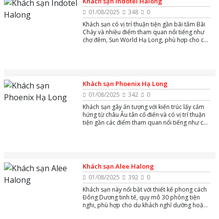
Khách sạn Indotel Halong
01/08/2025
348
0
Khách sạn có vị trí thuận tiện gần bãi tắm Bãi
Cháy và nhiều điểm tham quan nổi tiếng như
chợ đêm, Sun World Hạ Long, phù hợp cho cả
khách du lịch nghỉ dưỡng và công tác.
Khách sạn Phoenix Hạ Long
01/08/2025
342
0
Khách sạn gây ấn tượng với kiến trúc lấy cảm
hứng từ châu Âu tân cổ điển và có vị trí thuận
tiện gần các điểm tham quan nổi tiếng như chợ
đêm Hạ Long và cảng tàu khách quốc tế Tuần
Châu.
Khách sạn Alee Halong
01/08/2025
392
0
Khách sạn này nổi bật với thiết kế phong cách
Đông Dương tinh tế, quy mô 30 phòng tiện
nghi, phù hợp cho du khách nghỉ dưỡng hoặc
công tác với không gian hiện đại và gần gũi