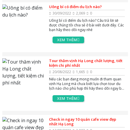
thuê xe máy ở Hạ Long cực uy tín và chất
Uông bí có điểm du lịch nào?
lượng dưới đây nhé!
30/09/2022
2,069
0
Uông bí có điểm du lịch nào? Câu trả lời sẽ
được chúng tôi chia sẻ ở bài viết dưới đây. Các
bạn hãy theo dõi ngay nhé
XEM THÊM
Tour thăm vịnh Hạ Long chất lượng, tiết
kiệm chi phí nhất
20/08/2022
1,665
0
Nếu các bạn đang mong muốn đi tham quan
vịnh Hạ Long mà chưa biết lựa chọn tour du
lịch nào cho phù hợp thì hãy theo dõi ngay bài
viết này nhé
XEM THÊM
Check in ngay 10 quán cafe view đẹp
nhất Hạ Long