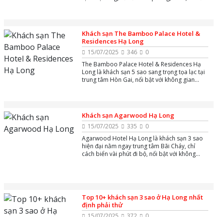
residences và 41 biệt thự sang trọng, cùng bãi
biển riêng, ba bể bơi ngoài trời, sáu nhà hàng
& quầy bar đẳng cấp.
Khách sạn The Bamboo Palace Hotel &
Residences Hạ Long
15/07/2025
346
0
The Bamboo Palace Hotel & Residences Hạ
Long là khách sạn 5 sao sang trọng tọa lạc tại
trung tâm Hòn Gai, nổi bật với không gian
xanh mát, thiết kế hiện đại và dịch vụ đẳng cấp
quốc tế.
Khách sạn Agarwood Hạ Long
15/07/2025
335
0
Agarwood Hotel Hạ Long là khách sạn 3 sao
hiện đại nằm ngay trung tâm Bãi Cháy, chỉ
cách biển vài phút đi bộ, nổi bật với không
gian phòng rộng rãi, sạch sẽ và tầm nhìn đẹp
ra thành phố hoặc biển.
Top 10+ khách sạn 3 sao ở Hạ Long nhất
định phải thử
15/07/2025
372
0