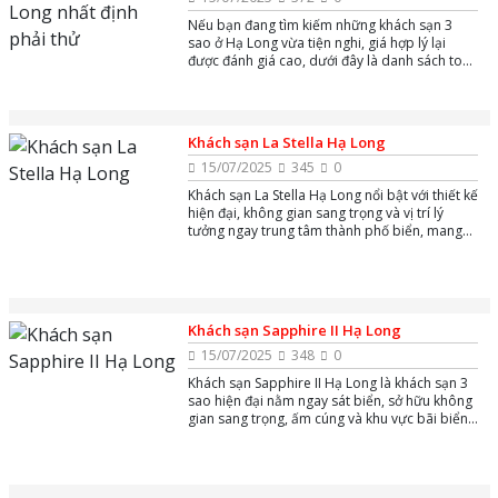
Nếu bạn đang tìm kiếm những khách sạn 3
sao ở Hạ Long vừa tiện nghi, giá hợp lý lại
được đánh giá cao, dưới đây là danh sách top
10+ khách sạn nhất định phải thử khi đến vùng
biển xinh đẹp này.
Khách sạn La Stella Hạ Long
15/07/2025
345
0
Khách sạn La Stella Hạ Long nổi bật với thiết kế
hiện đại, không gian sang trọng và vị trí lý
tưởng ngay trung tâm thành phố biển, mang
đến trải nghiệm nghỉ dưỡng đẳng cấp cùng
tầm nhìn tuyệt đẹp ra Vịnh Hạ Long. Đây là
điểm dừng chân lý tưởng cho du khách muốn
tận hưởng kỳ nghỉ trọn vẹn bên gia đình và bạn
bè.
Khách sạn Sapphire II Hạ Long
15/07/2025
348
0
Khách sạn Sapphire II Hạ Long là khách sạn 3
sao hiện đại nằm ngay sát biển, sở hữu không
gian sang trọng, ấm cúng và khu vực bãi biển
riêng, rất lý tưởng để tận hưởng kỳ nghỉ bên
vịnh Hạ Long tuyệt đẹp.