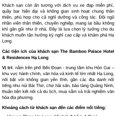
Khách sạn còn ấn tượng với dịch vụ xe đạp miễn phí, 
quầy bar hiện đại và không gian sinh hoạt chung thân 
thiện, phù hợp cho cả nghỉ dưỡng và công tác. Đội ngũ 
nhân viên thân thiện, chuyên nghiệp, mang lại bầu không 
khí gần gũi như ở nhà. Đây là lựa chọn lý tưởng cho du 
khách muốn tận hưởng kỳ nghỉ cao cấp và khám phá Hạ 
Long.
Các tiện ích của khách sạn The Bamboo Palace Hotel 
& Residences Hạ Long
Vị trí:
 nằm trên phố Bến Đoan - trung tâm khu Hòn Gai – 
khu vực hành chính, văn hóa và kinh tế lớn nhất Hạ Long, 
nổi bật với không gian yên tĩnh, gần các địa danh nổi 
tiếng như núi Bài Thơ, chợ hải sản, bảo tàng Quảng Ninh, 
thuận tiện kết nối cả du lịch, mua sắm và trải nghiệm văn 
hóa địa phương.
Khoảng cách từ khách sạn đến các điểm nổi tiếng: