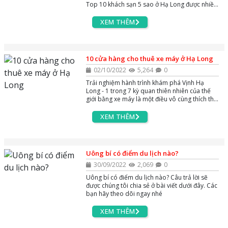
Top 10 khách sạn 5 sao ở Hạ Long được nhiều
du khách ưa chuộng nhờ không gian nội thất
xa hoa và chất lượng phục vụ tiện nghi bậc
XEM THÊM
nhất.
10 cửa hàng cho thuê xe máy ở Hạ Long
02/10/2022
5,264
0
Trải nghiệm hành trình khám phá Vịnh Hạ
Long - 1 trong 7 kỳ quan thiên nhiên của thế
giới bằng xe máy là một điều vô cùng thích thú
của nhiều du khách. Tại Hạ Long có rất nhiều
cửa hàng, địa chỉ cho thuê xe máy cho bạn lựa
XEM THÊM
chọn. Nhưng làm sao để thuê xe máy Hạ Long
giá tốt, không bị chặt chém? Hãy để AZGO
TRAVEL chia sẻ tới bạn những địa điểm cho
thuê xe máy ở Hạ Long cực uy tín và chất
Uông bí có điểm du lịch nào?
lượng dưới đây nhé!
30/09/2022
2,069
0
Uông bí có điểm du lịch nào? Câu trả lời sẽ
được chúng tôi chia sẻ ở bài viết dưới đây. Các
bạn hãy theo dõi ngay nhé
XEM THÊM