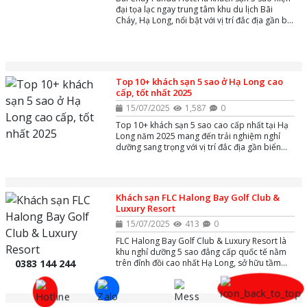
đại tọa lạc ngay trung tâm khu du lịch Bãi
Cháy, Hạ Long, nổi bật với vị trí đắc địa gần bãi
biển và các điểm tham quan như Sun World
Hạ Long, mang đến trải nghiệm nghỉ dưỡng
tiện nghi, giá cả phải chăng cùng dịch vụ chu
đáo và nhân viên thân thiện.
Top 10+ khách sạn 5 sao ở Hạ Long cao
cấp, tốt nhất 2025
15/07/2025
1,587
0
Top 10+ khách sạn 5 sao cao cấp nhất tại Hạ
Long năm 2025 mang đến trải nghiệm nghỉ
dưỡng sang trọng với vị trí đắc địa gần biển
Bãi Cháy và các điểm tham quan nổi tiếng như
Sun World Hạ Long. Các khách sạn này nổi bật
với tiện nghi hiện đại, dịch vụ đẳng cấp, hồ bơi
ngoài trời, spa thư giãn cùng nhà hàng đa
Khách sạn FLC Halong Bay Golf Club &
dạng, phù hợp cho cả du khách nghỉ dưỡng và
Luxury Resort
công tác.
15/07/2025
413
0
FLC Halong Bay Golf Club & Luxury Resort là
khu nghỉ dưỡng 5 sao đẳng cấp quốc tế nằm
trên đỉnh đồi cao nhất Hạ Long, sở hữu tầm
0383 144 244
nhìn toàn cảnh vịnh di sản và thành phố. Tổ
hợp nổi bật với sân golf 18 hố tuyệt đẹp, khách
sạn 649 phòng sang trọng, hơn 300 biệt thự
phong cách châu Âu, bể bơi vô cực,....