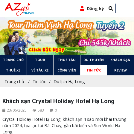
Đăng ký
TRANG CHỦ
TOUR
THUÊ TÀU
DU THUYỀN
KHÁCH SẠN
THUÊ XE
VÉ TÀU XE
CÔNG VIÊN
TIN TỨC
REVIEW
Trang chủ
Tin tức
Du lịch Hạ Long
Khách sạn Crystal Holiday Hotel Hạ Long
23/06/2025
583
0
Crystal Holiday Hotel Hạ Long, khách sạn 4 sao mới khai trương
năm 2024, tọa lạc tại Bãi Cháy, gần bãi biển và Sun World Hạ
Long.