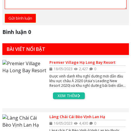
Gửi bình luận
Bình luận 0
BÀI VIẾT NỔI BẬT
Premier Village Hạ Long Bay Resort
18/05/2023
2,427
0
Được vinh danh Khu nghỉ dưỡng mới dẫn đầu
khu vực châu Á 2020 (Asia's Leading New
Resort 2020) và Khu nghỉ dưỡng bãi biển dẫn
đầu Việt Nam 2020 (Vietnam's Leading Beach
Hotel 2020) bởi Tổ chức World Travel Awards
XEM THÊM
danh tiếng - Tuyệt tác nghỉ dưỡng 5 sao
Premier Village Hạ Long Bay Resort với các
biệt thự trải dài trên bờ biển Bãi Cháy, sở hữu
02 bể bơi ngoài trời lớn rộng nhất khu vực và
Làng Chài Cái Bèo Vịnh Lan Hạ
ôm tầm nhìn bao trọn vịnh Di sản. Hãy cùng
AZgo Travel khám phá khu nghỉ dưỡng độc
16/05/2023
4,430
0
đáo này xem có gì đáng trải nghiệm các bạn
Làng chài Cái Bèo Vịnh ở Vịnh Lan Hạ thuộc