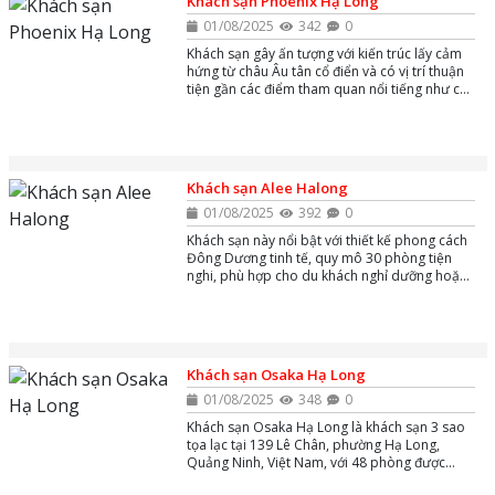
Khách sạn Phoenix Hạ Long
01/08/2025
342
0
Khách sạn gây ấn tượng với kiến trúc lấy cảm
hứng từ châu Âu tân cổ điển và có vị trí thuận
tiện gần các điểm tham quan nổi tiếng như chợ
đêm Hạ Long và cảng tàu khách quốc tế Tuần
Châu.
Khách sạn Alee Halong
01/08/2025
392
0
Khách sạn này nổi bật với thiết kế phong cách
Đông Dương tinh tế, quy mô 30 phòng tiện
nghi, phù hợp cho du khách nghỉ dưỡng hoặc
công tác với không gian hiện đại và gần gũi
thiên nhiên.
Khách sạn Osaka Hạ Long
01/08/2025
348
0
Khách sạn Osaka Hạ Long là khách sạn 3 sao
tọa lạc tại 139 Lê Chân, phường Hạ Long,
Quảng Ninh, Việt Nam, với 48 phòng được
trang bị máy điều hòa, mini bar, Wi-Fi miễn