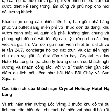
tạo cảm giác thư thái và gần gũi với thiên nhiên. Nội thất 
được thiết kế sang trọng, ấm cúng và phù hợp cho mọi 
đối tượng khách.
Khách sạn cung cấp nhiều tiện ích, bao gồm nhà hàng 
phục vụ buffet sáng miễn phí với thực đơn đa dạng, khu 
vườn xanh mát và quán cà phê. Không gian chung và 
phòng nghỉ đều có wifi tốc độ cao, lý tưởng cho cả công 
việc và giải trí. Với đội ngũ nhân viên nhiệt tình, dịch vụ 
lễ tân 24/7, concierge hỗ trợ đặt tour, và các tiện nghi 
như dịch vụ giặt là, đưa đón sân bay, Crystal Holiday 
Hotel Hạ Long là lựa chọn lý tưởng cho cả du khách nghỉ 
dưỡng và khách công tác, với vị trí thuận tiện gần các 
điểm du lịch nổi tiếng như bãi biển Bãi Cháy và Sun 
Square.
Các tiện ích của khách sạn Crystal Holiday Hotel Hạ 
Long
Vị trí:
 nằm trên đường Lộc Vừng 3 thuộc khu đô thị du 
lịch cao cấp, hiện đại, chỉ cách bãi biển vài phút đi bộ, rất 