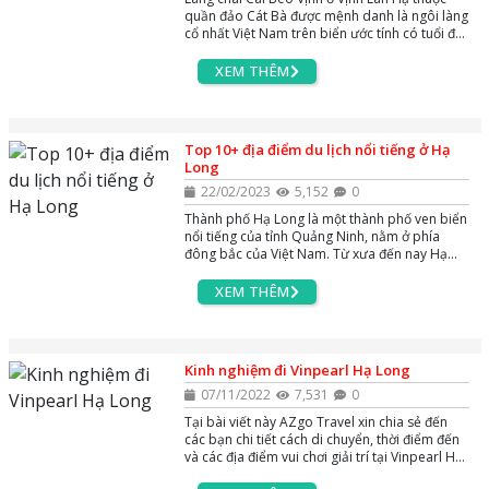
nhé !
quần đảo Cát Bà được mệnh danh là ngôi làng
cổ nhất Việt Nam trên biển ước tính có tuổi đời
lên đến 7.000 năm tuổi là địa điểm du lịch nổi
tiếng bậc nhất tại quần đảo Cát Bà. Vậy Làng
XEM THÊM
chài Cái Bèo ở Vịnh Lan Hạ có những đặc điểm
thú vị gì, mời các bạn cùng với AZgo Travel tìm
hiểu và khám phá nhé !
Top 10+ địa điểm du lịch nổi tiếng ở Hạ
Long
22/02/2023
5,152
0
Thành phố Hạ Long là một thành phố ven biển
nổi tiếng của tỉnh Quảng Ninh, nằm ở phía
đông bắc của Việt Nam. Từ xưa đến nay Hạ
Long luôn có sức hút rất lớn đối với du khách
bởi những địa điểm du lịch nổi tiềng ở Hạ
XEM THÊM
Long. Hãy cùng AZgo Travel khám phá Hạ
Long xem có những địa điểm du lịch nổi tiếng
nào qua bài viết này nhé!
Kinh nghiệm đi Vinpearl Hạ Long
07/11/2022
7,531
0
Tại bài viết này AZgo Travel xin chia sẻ đến
các bạn chi tiết cách di chuyển, thời điểm đến
và các địa điểm vui chơi giải trí tại Vinpearl Hạ
Long. Các bạn hãy theo dõi ngay bài viết để