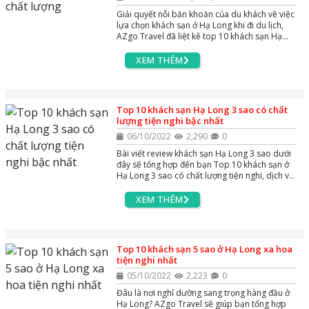
Giải quyết nỗi băn khoăn của du khách về việc
lựa chọn khách sạn ở Hạ Long khi đi du lịch,
AZgo Travel đã liệt kê top 10 khách sạn Hạ
Long 4 sao có phòng đẹp và chất lượng năm
2022. Tham khảo ngay bài viết dưới đây để dễ
XEM THÊM
dàng lựa chọn khách sạn chất lượng cho
chuyến nghỉ dưỡng của bạn.
Top 10 khách sạn Hạ Long 3 sao có chất
lượng tiện nghi bậc nhất
06/10/2022
2,290
0
Bài viết review khách sạn Hạ Long 3 sao dưới
đây sẽ tổng hợp đến bạn Top 10 khách sạn ở
Hạ Long 3 sao có chất lượng tiện nghi, dịch vụ
bậc nhất ngay gần khu trung tâm du lịch Bãi
Cháy.
XEM THÊM
Top 10 khách sạn 5 sao ở Hạ Long xa hoa
tiện nghi nhất
05/10/2022
2,223
0
Đâu là nơi nghỉ dưỡng sang trọng hàng đầu ở
Hạ Long? AZgo Travel sẽ giúp bạn tổng hợp