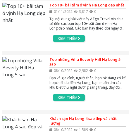
Top 10+ bãi tắm ở vịnh Hạ Long đẹp nhất
01/11/2022
3,817
0
Tại nội dung bài viết này AZgo Travel xin chia
sẻ đến các bạn top 10+ bãi tắm ở vịnh Hạ
Long đẹp nhất. Các bạn hãy theo dõi ngay để
tìm đến bãi tắm mà mình ưng ý nhé
XEM THÊM
Top những Villa Beverly Hill Hạ Long 5
sao
08/10/2022
2,982
0
Bạn và gia đình, người thân, bạn bè đang có kế
hoạch đi du đến Hạ Long, bạn muốn tìm các
khu biệt thự nghỉ dưỡng sang trọng, đầy đủ
tiện nghi và phù hợp. Vậy hãy tham khảo các
thông tin và booking ngay những Villa Beverly
XEM THÊM
Hills Hạ Long từ 6 đến 10 phỏng ngủ - khu nghỉ
dưỡng được lấy cảm hứng từ ngọn đồi Beverly
Hills sang trọng từ Hoa Kỳ tọa lạc trên ngọn
đồi Hải Quân thơ mộng, phường Bãi Cháy Hạ
Khách sạn Hạ Long 4 sao đẹp và chất
Long Quảng Ninh.
lượng
08/10/2022
1,589
0