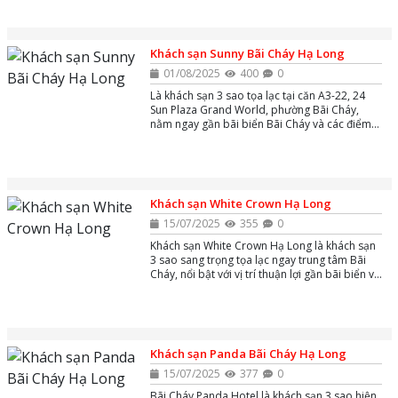
phí, bãi đậu xe miễn phí,...
Khách sạn Sunny Bãi Cháy Hạ Long
01/08/2025
400
0
Là khách sạn 3 sao tọa lạc tại căn A3-22, 24
Sun Plaza Grand World, phường Bãi Cháy,
nằm ngay gần bãi biển Bãi Cháy và các điểm
du lịch nổi tiếng như Cáp treo Nữ Hoàng, Sun
World Hạ Long.
Khách sạn White Crown Hạ Long
15/07/2025
355
0
Khách sạn White Crown Hạ Long là khách sạn
3 sao sang trọng tọa lạc ngay trung tâm Bãi
Cháy, nổi bật với vị trí thuận lợi gần bãi biển và
công viên giải trí Sun World, mang đến không
gian nghỉ dưỡng hiện đại, tiện nghi cùng dịch
vụ tận tâm, phù hợp cho du khách muốn khám
phá vịnh Hạ Long một cách trọn vẹn.
Khách sạn Panda Bãi Cháy Hạ Long
15/07/2025
377
0
Bãi Cháy Panda Hotel là khách sạn 3 sao hiện