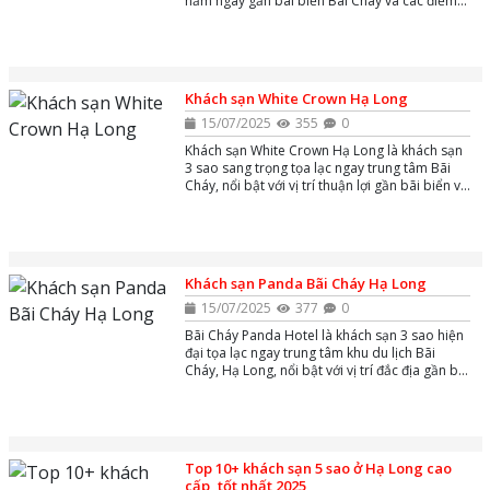
nằm ngay gần bãi biển Bãi Cháy và các điểm
du lịch nổi tiếng như Cáp treo Nữ Hoàng, Sun
World Hạ Long.
Khách sạn White Crown Hạ Long
15/07/2025
355
0
Khách sạn White Crown Hạ Long là khách sạn
3 sao sang trọng tọa lạc ngay trung tâm Bãi
Cháy, nổi bật với vị trí thuận lợi gần bãi biển và
công viên giải trí Sun World, mang đến không
gian nghỉ dưỡng hiện đại, tiện nghi cùng dịch
vụ tận tâm, phù hợp cho du khách muốn khám
phá vịnh Hạ Long một cách trọn vẹn.
Khách sạn Panda Bãi Cháy Hạ Long
15/07/2025
377
0
Bãi Cháy Panda Hotel là khách sạn 3 sao hiện
đại tọa lạc ngay trung tâm khu du lịch Bãi
Cháy, Hạ Long, nổi bật với vị trí đắc địa gần bãi
biển và các điểm tham quan như Sun World
Hạ Long, mang đến trải nghiệm nghỉ dưỡng
tiện nghi, giá cả phải chăng cùng dịch vụ chu
đáo và nhân viên thân thiện.
Top 10+ khách sạn 5 sao ở Hạ Long cao
cấp, tốt nhất 2025