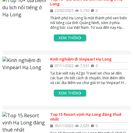
Long
22/02/2023
5,150
0
Thành phố Hạ Long là một thành phố ven biển
nổi tiếng của tỉnh Quảng Ninh, nằm ở phía
đông bắc của Việt Nam. Từ xưa đến nay Hạ
Long luôn có sức hút rất lớn đối với du khách
bởi những địa điểm du lịch nổi tiềng ở Hạ
XEM THÊM
Long. Hãy cùng AZgo Travel khám phá Hạ
Long xem có những địa điểm du lịch nổi tiếng
nào qua bài viết này nhé!
Kinh nghiệm đi Vinpearl Hạ Long
07/11/2022
7,531
0
Tại bài viết này AZgo Travel xin chia sẻ đến
các bạn chi tiết cách di chuyển, thời điểm đến
và các địa điểm vui chơi giải trí tại Vinpearl Hạ
Long. Các bạn hãy theo dõi ngay bài viết để
tìm hiểu thông tin nhé
XEM THÊM
Top 15 Resort vịnh Hạ Long đáng thuê
nhất
05/11/2022
2,025
0