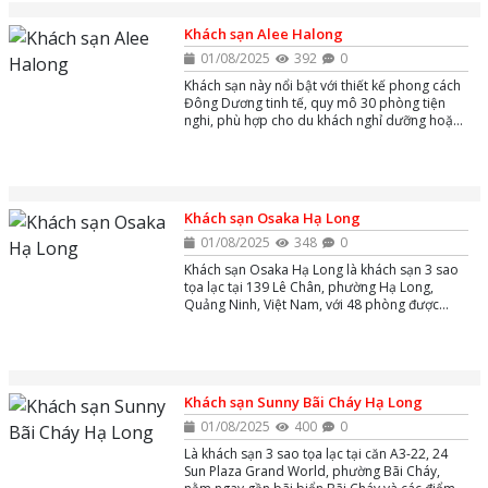
Khách sạn Alee Halong
01/08/2025
392
0
Khách sạn này nổi bật với thiết kế phong cách
Đông Dương tinh tế, quy mô 30 phòng tiện
nghi, phù hợp cho du khách nghỉ dưỡng hoặc
công tác với không gian hiện đại và gần gũi
thiên nhiên.
Khách sạn Osaka Hạ Long
01/08/2025
348
0
Khách sạn Osaka Hạ Long là khách sạn 3 sao
tọa lạc tại 139 Lê Chân, phường Hạ Long,
Quảng Ninh, Việt Nam, với 48 phòng được
trang bị máy điều hòa, mini bar, Wi-Fi miễn
phí, bãi đậu xe miễn phí,...
Khách sạn Sunny Bãi Cháy Hạ Long
01/08/2025
400
0
Là khách sạn 3 sao tọa lạc tại căn A3-22, 24
Sun Plaza Grand World, phường Bãi Cháy,