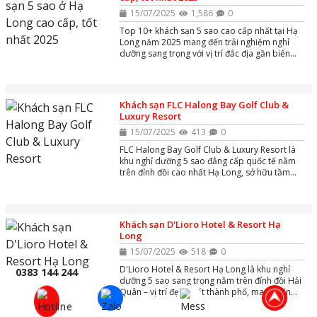
15/07/2025
1,586
0
Top 10+ khách sạn 5 sao cao cấp nhất tại Hạ
Long năm 2025 mang đến trải nghiệm nghỉ
dưỡng sang trọng với vị trí đắc địa gần biển
Bãi Cháy và các điểm tham quan nổi tiếng như
Sun World Hạ Long. Các khách sạn này nổi bật
với tiện nghi hiện đại, dịch vụ đẳng cấp, hồ bơi
ngoài trời, spa thư giãn cùng nhà hàng đa
Khách sạn FLC Halong Bay Golf Club &
dạng, phù hợp cho cả du khách nghỉ dưỡng và
Luxury Resort
công tác.
15/07/2025
413
0
FLC Halong Bay Golf Club & Luxury Resort là
khu nghỉ dưỡng 5 sao đẳng cấp quốc tế nằm
trên đỉnh đồi cao nhất Hạ Long, sở hữu tầm
nhìn toàn cảnh vịnh di sản và thành phố. Tổ
hợp nổi bật với sân golf 18 hố tuyệt đẹp, khách
sạn 649 phòng sang trọng, hơn 300 biệt thự
phong cách châu Âu, bể bơi vô cực,....
Khách sạn D'Lioro Hotel & Resort Hạ
Long
15/07/2025
518
0
D'Lioro Hotel & Resort Hạ Long là khu nghỉ
0383 144 244
dưỡng 5 sao sang trọng nằm trên đỉnh đồi Hải
Quân – vị trí đẹp nhất thành phố, mang đến
tầm nhìn toàn cảnh ngoạn mục ra vịnh Hạ
Long và cảng Cái Lân.