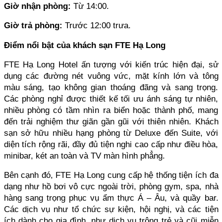
Giờ nhận phòng: 
Từ 14:00.
Giờ trả phòng: 
Trước 12:00 trưa.
Điểm nổi bật của khách sạn FTE Hạ Long
FTE Hạ Long Hotel ấn tượng với kiến trúc hiện đại, sử 
dụng các đường nét vuông vức, mặt kính lớn và tông 
màu sáng, tạo không gian thoáng đãng và sang trọng. 
Các phòng nghỉ được thiết kế tối ưu ánh sáng tự nhiên, 
nhiều phòng có tầm nhìn ra biển hoặc thành phố, mang 
đến trải nghiệm thư giãn gần gũi với thiên nhiên. Khách 
sạn sở hữu nhiều hạng phòng từ Deluxe đến Suite, với 
diện tích rộng rãi, đầy đủ tiện nghi cao cấp như điều hòa, 
minibar, két an toàn và TV màn hình phẳng.
Bên cạnh đó, FTE Hạ Long cung cấp hệ thống tiện ích đa 
dạng như hồ bơi vô cực ngoài trời, phòng gym, spa, nhà 
hàng sang trọng phục vụ ẩm thực Á – Âu, và quầy bar. 
Các dịch vụ như tổ chức sự kiện, hội nghị, và các tiện 
ích dành cho gia đình, như dịch vụ trông trẻ và cũi miễn 