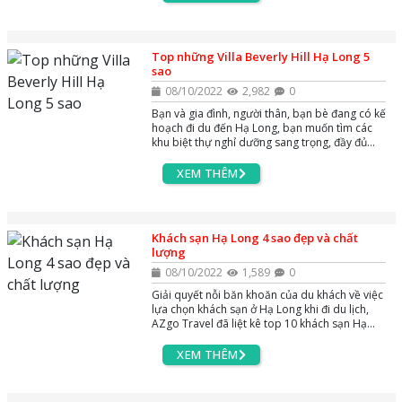
Top những Villa Beverly Hill Hạ Long 5
sao
08/10/2022
2,982
0
Bạn và gia đình, người thân, bạn bè đang có kế
hoạch đi du đến Hạ Long, bạn muốn tìm các
khu biệt thự nghỉ dưỡng sang trọng, đầy đủ
tiện nghi và phù hợp. Vậy hãy tham khảo các
thông tin và booking ngay những Villa Beverly
XEM THÊM
Hills Hạ Long từ 6 đến 10 phỏng ngủ - khu nghỉ
dưỡng được lấy cảm hứng từ ngọn đồi Beverly
Hills sang trọng từ Hoa Kỳ tọa lạc trên ngọn
đồi Hải Quân thơ mộng, phường Bãi Cháy Hạ
Khách sạn Hạ Long 4 sao đẹp và chất
Long Quảng Ninh.
lượng
08/10/2022
1,589
0
Giải quyết nỗi băn khoăn của du khách về việc
lựa chọn khách sạn ở Hạ Long khi đi du lịch,
AZgo Travel đã liệt kê top 10 khách sạn Hạ
Long 4 sao có phòng đẹp và chất lượng năm
2022. Tham khảo ngay bài viết dưới đây để dễ
XEM THÊM
dàng lựa chọn khách sạn chất lượng cho
chuyến nghỉ dưỡng của bạn.