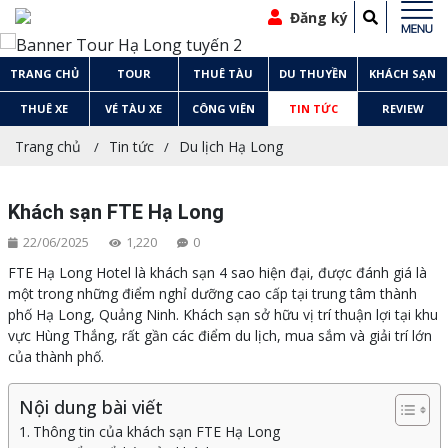
Đăng ký
TRANG CHỦ
TOUR
THUÊ TÀU
DU THUYỀN
KHÁCH SẠN
THUÊ XE
VÉ TÀU XE
CÔNG VIÊN
TIN TỨC
REVIEW
Trang chủ
Tin tức
Du lịch Hạ Long
Khách sạn FTE Hạ Long
22/06/2025
1,220
0
FTE Hạ Long Hotel là khách sạn 4 sao hiện đại, được đánh giá là
một trong những điểm nghỉ dưỡng cao cấp tại trung tâm thành
phố Hạ Long, Quảng Ninh. Khách sạn sở hữu vị trí thuận lợi tại khu
vực Hùng Thắng, rất gần các điểm du lịch, mua sắm và giải trí lớn
của thành phố.
Nội dung bài viết
Thông tin của khách sạn FTE Hạ Long