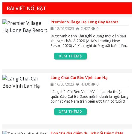
BÀI VIẾT NỔI BẬT
Premier Village Hạ Long Bay Resort
18/05/2023
2,427
0
Được vinh danh Khu nghỉ dưỡng mới dẫn đầu
khu vực châu Á 2020 (Asia's Leading New
Resort 2020) và Khu nghỉ dưỡng bãi biển dẫn
đầu Việt Nam 2020 (Vietnam's Leading Beach
Hotel 2020) bởi Tổ chức World Travel Awards
XEM THÊM
danh tiếng - Tuyệt tác nghỉ dưỡng 5 sao
Premier Village Hạ Long Bay Resort với các
biệt thự trải dài trên bờ biển Bãi Cháy, sở hữu
02 bể bơi ngoài trời lớn rộng nhất khu vực và
Làng Chài Cái Bèo Vịnh Lan Hạ
ôm tầm nhìn bao trọn vịnh Di sản. Hãy cùng
AZgo Travel khám phá khu nghỉ dưỡng độc
16/05/2023
4,430
0
đáo này xem có gì đáng trải nghiệm các bạn
Làng chài Cái Bèo Vịnh ở Vịnh Lan Hạ thuộc
nhé !
quần đảo Cát Bà được mệnh danh là ngôi làng
cổ nhất Việt Nam trên biển ước tính có tuổi đời
lên đến 7.000 năm tuổi là địa điểm du lịch nổi
tiếng bậc nhất tại quần đảo Cát Bà. Vậy Làng
XEM THÊM
chài Cái Bèo ở Vịnh Lan Hạ có những đặc điểm
thú vị gì, mời các bạn cùng với AZgo Travel tìm
hiểu và khám phá nhé !
Top 10+ địa điểm du lịch nổi tiếng ở Hạ