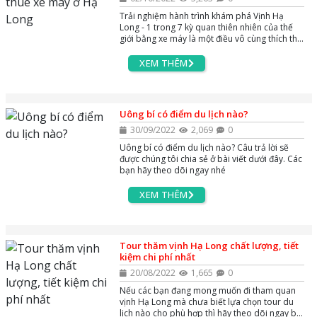
Trải nghiệm hành trình khám phá Vịnh Hạ
Long - 1 trong 7 kỳ quan thiên nhiên của thế
giới bằng xe máy là một điều vô cùng thích thú
của nhiều du khách. Tại Hạ Long có rất nhiều
cửa hàng, địa chỉ cho thuê xe máy cho bạn lựa
XEM THÊM
chọn. Nhưng làm sao để thuê xe máy Hạ Long
giá tốt, không bị chặt chém? Hãy để AZGO
TRAVEL chia sẻ tới bạn những địa điểm cho
thuê xe máy ở Hạ Long cực uy tín và chất
Uông bí có điểm du lịch nào?
lượng dưới đây nhé!
30/09/2022
2,069
0
Uông bí có điểm du lịch nào? Câu trả lời sẽ
được chúng tôi chia sẻ ở bài viết dưới đây. Các
bạn hãy theo dõi ngay nhé
XEM THÊM
Tour thăm vịnh Hạ Long chất lượng, tiết
kiệm chi phí nhất
20/08/2022
1,665
0
Nếu các bạn đang mong muốn đi tham quan
vịnh Hạ Long mà chưa biết lựa chọn tour du
lịch nào cho phù hợp thì hãy theo dõi ngay bài