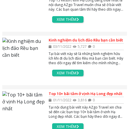
Top 15 Resort vịnh Hạ Long đáng thuê nhất là
nội dung AZgo Travel muốn chia sẻ ở bài viết
này. Các bạn quan tâm thì hãy theo dõi ngay
nhé !
XEM THÊM
Kinh nghiệm du lịch đảo Rều bạn cần biết
03/11/2022
5,727
0
Tại bài viết này sẽ là những kinh nghiệm hữu
ích khi đi du lịch đảo Rều mà bạn cần biết. Hãy
theo dõi ngay để tìm kiếm cho mình những
thông tin hữu ích nhé
XEM THÊM
Top 10+ bãi tắm ở vịnh Hạ Long đẹp nhất
01/11/2022
3,816
0
Tại nội dung bài viết này AZgo Travel xin chia
sẻ đến các bạn top 10+ bãi tắm ở vịnh Hạ
Long đẹp nhất. Các bạn hãy theo dõi ngay để
tìm đến bãi tắm mà mình ưng ý nhé
XEM THÊM