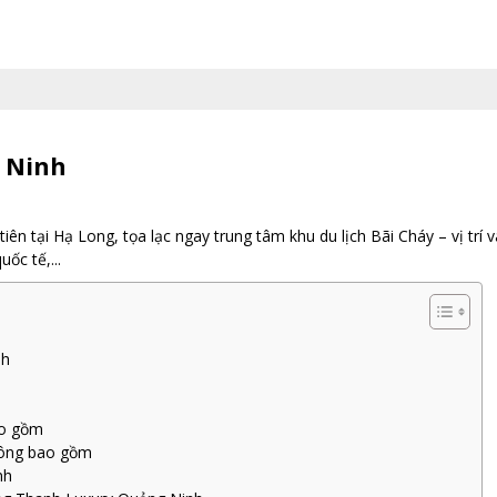
 Ninh
n tại Hạ Long, tọa lạc ngay trung tâm khu du lịch Bãi Cháy – vị trí
ốc tế,...
nh
h
ao gồm
hông bao gồm
nh