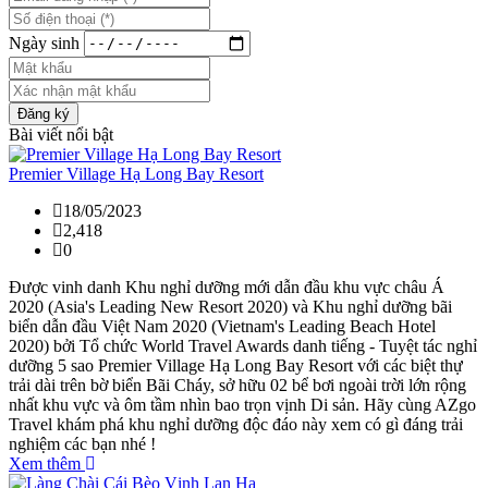
Ngày sinh
Đăng ký
Bài viết nổi bật
Premier Village Hạ Long Bay Resort
18/05/2023
2,418
0
Được vinh danh Khu nghỉ dưỡng mới dẫn đầu khu vực châu Á
2020 (Asia's Leading New Resort 2020) và Khu nghỉ dưỡng bãi
biển dẫn đầu Việt Nam 2020 (Vietnam's Leading Beach Hotel
2020) bởi Tổ chức World Travel Awards danh tiếng - Tuyệt tác nghỉ
dưỡng 5 sao Premier Village Hạ Long Bay Resort với các biệt thự
trải dài trên bờ biển Bãi Cháy, sở hữu 02 bể bơi ngoài trời lớn rộng
nhất khu vực và ôm tầm nhìn bao trọn vịnh Di sản. Hãy cùng AZgo
Travel khám phá khu nghỉ dưỡng độc đáo này xem có gì đáng trải
nghiệm các bạn nhé !
Xem thêm