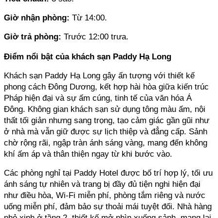
Giờ nhận phòng: 
Từ 14:00.
Giờ trả phòng: 
Trước 12:00 trưa.
Điểm nổi bật của khách sạn Paddy Hạ Long
Khách sạn Paddy Hạ Long gây ấn tượng với thiết kế 
phong cách Đông Dương, kết hợp hài hòa giữa kiến trúc 
Pháp hiện đại và sự ấm cúng, tinh tế của văn hóa Á 
Đông. Không gian khách sạn sử dụng tông màu ấm, nội 
thất tối giản nhưng sang trọng, tạo cảm giác gần gũi như 
ở nhà mà vẫn giữ được sự lịch thiệp và đẳng cấp. Sảnh 
chờ rộng rãi, ngập tràn ánh sáng vàng, mang đến không 
khí ấm áp và thân thiện ngay từ khi bước vào.
Các phòng nghỉ tại Paddy Hotel được bố trí hợp lý, tối ưu 
ánh sáng tự nhiên và trang bị đầy đủ tiện nghi hiện đại 
như điều hòa, Wi-Fi miễn phí, phòng tắm riêng và nước 
uống miễn phí, đảm bảo sự thoải mái tuyệt đối. Nhà hàng 
nhỏ xinh ở tầng 2, thiết kế mở nhìn xuống sảnh, mang lại 