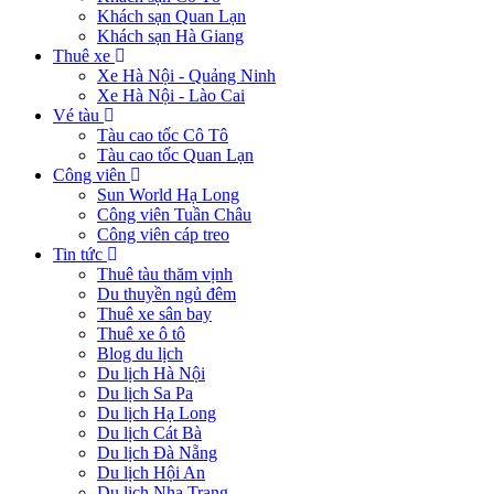
Khách sạn Quan Lạn
Khách sạn Hà Giang
Thuê xe
Xe Hà Nội - Quảng Ninh
Xe Hà Nội - Lào Cai
Vé tàu
Tàu cao tốc Cô Tô
Tàu cao tốc Quan Lạn
Công viên
Sun World Hạ Long
Công viên Tuần Châu
Công viên cáp treo
Tin tức
Thuê tàu thăm vịnh
Du thuyền ngủ đêm
Thuê xe sân bay
Thuê xe ô tô
Blog du lịch
Du lịch Hà Nội
Du lịch Sa Pa
Du lịch Hạ Long
Du lịch Cát Bà
Du lịch Đà Nẵng
Du lịch Hội An
Du lịch Nha Trang