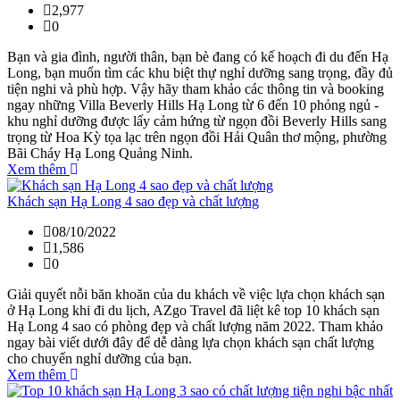
2,977
0
Bạn và gia đình, người thân, bạn bè đang có kế hoạch đi du đến Hạ
Long, bạn muốn tìm các khu biệt thự nghỉ dưỡng sang trọng, đầy đủ
tiện nghi và phù hợp. Vậy hãy tham khảo các thông tin và booking
ngay những Villa Beverly Hills Hạ Long từ 6 đến 10 phỏng ngủ -
khu nghỉ dưỡng được lấy cảm hứng từ ngọn đồi Beverly Hills sang
trọng từ Hoa Kỳ tọa lạc trên ngọn đồi Hải Quân thơ mộng, phường
Bãi Cháy Hạ Long Quảng Ninh.
Xem thêm
Khách sạn Hạ Long 4 sao đẹp và chất lượng
08/10/2022
1,586
0
Giải quyết nỗi băn khoăn của du khách về việc lựa chọn khách sạn
ở Hạ Long khi đi du lịch, AZgo Travel đã liệt kê top 10 khách sạn
Hạ Long 4 sao có phòng đẹp và chất lượng năm 2022. Tham khảo
ngay bài viết dưới đây để dễ dàng lựa chọn khách sạn chất lượng
cho chuyến nghỉ dưỡng của bạn.
Xem thêm