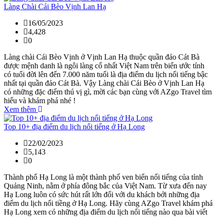
Làng Chài Cái Bèo Vịnh Lan Hạ
16/05/2023
4,428
0
Làng chài Cái Bèo Vịnh ở Vịnh Lan Hạ thuộc quần đảo Cát Bà
được mệnh danh là ngôi làng cổ nhất Việt Nam trên biển ước tính
có tuổi đời lên đến 7.000 năm tuổi là địa điểm du lịch nổi tiếng bậc
nhất tại quần đảo Cát Bà. Vậy Làng chài Cái Bèo ở Vịnh Lan Hạ
có những đặc điểm thú vị gì, mời các bạn cùng với AZgo Travel tìm
hiểu và khám phá nhé !
Xem thêm
Top 10+ địa điểm du lịch nổi tiếng ở Hạ Long
22/02/2023
5,143
0
Thành phố Hạ Long là một thành phố ven biển nổi tiếng của tỉnh
Quảng Ninh, nằm ở phía đông bắc của Việt Nam. Từ xưa đến nay
Hạ Long luôn có sức hút rất lớn đối với du khách bởi những địa
điểm du lịch nổi tiềng ở Hạ Long. Hãy cùng AZgo Travel khám phá
Hạ Long xem có những địa điểm du lịch nổi tiếng nào qua bài viết