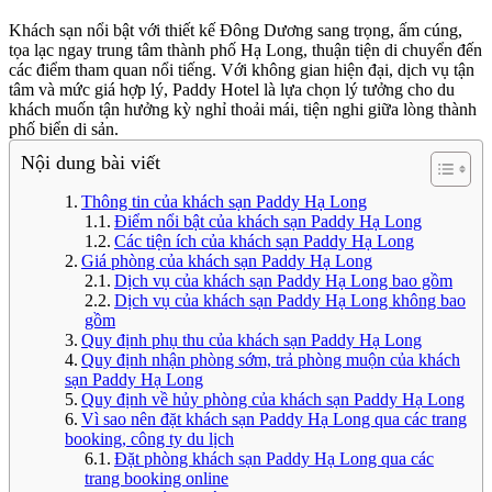
Khách sạn nổi bật với thiết kế Đông Dương sang trọng, ấm cúng,
tọa lạc ngay trung tâm thành phố Hạ Long, thuận tiện di chuyển đến
các điểm tham quan nổi tiếng. Với không gian hiện đại, dịch vụ tận
tâm và mức giá hợp lý, Paddy Hotel là lựa chọn lý tưởng cho du
khách muốn tận hưởng kỳ nghỉ thoải mái, tiện nghi giữa lòng thành
phố biển di sản.
Nội dung bài viết
Thông tin của khách sạn Paddy Hạ Long
Điểm nổi bật của khách sạn Paddy Hạ Long
Các tiện ích của khách sạn Paddy Hạ Long
Giá phòng của khách sạn Paddy Hạ Long
Dịch vụ của khách sạn Paddy Hạ Long bao gồm
Dịch vụ của khách sạn Paddy Hạ Long không bao
gồm
Quy định phụ thu của khách sạn Paddy Hạ Long
Quy định nhận phòng sớm, trả phòng muộn của khách
sạn Paddy Hạ Long
Quy định về hủy phòng của khách sạn Paddy Hạ Long
Vì sao nên đặt khách sạn Paddy Hạ Long qua các trang
booking, công ty du lịch
Đặt phòng khách sạn Paddy Hạ Long qua các
trang booking online