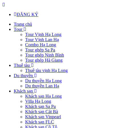
ĐĂNG KÝ
Trang chủ
Tour
Tour Vịnh Hạ Long
Tour Vịnh Lan Hạ
Combo Hạ Long
Tour ghép Sa Pa
Tour ghép Ninh Bình
Tour ghép Hà Giang
Thuê tàu
Thuê tàu vịnh Hạ Long
Du thuyền
Du thuyền Hạ Long
Du thuyền Lan Hạ
Khách sạn
Khách sạn Hạ Long
Villa Hạ Long
Khách sạn Sa Pa
Khách sạn Cát Bà
Khách sạn Vinpearl
Khách sạn FLC
Khách sạn Cô Tô