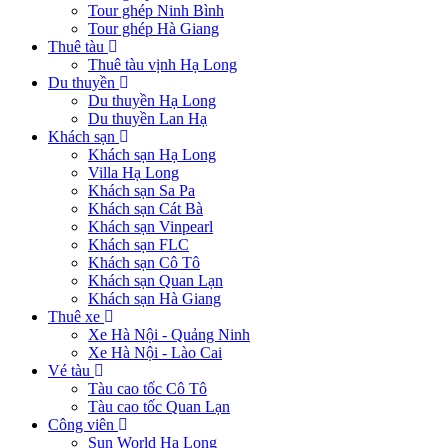
Tour ghép Ninh Bình
Tour ghép Hà Giang
Thuê tàu
Thuê tàu vịnh Hạ Long
Du thuyền
Du thuyền Hạ Long
Du thuyền Lan Hạ
Khách sạn
Khách sạn Hạ Long
Villa Hạ Long
Khách sạn Sa Pa
Khách sạn Cát Bà
Khách sạn Vinpearl
Khách sạn FLC
Khách sạn Cô Tô
Khách sạn Quan Lạn
Khách sạn Hà Giang
Thuê xe
Xe Hà Nội - Quảng Ninh
Xe Hà Nội - Lào Cai
Vé tàu
Tàu cao tốc Cô Tô
Tàu cao tốc Quan Lạn
Công viên
Sun World Hạ Long