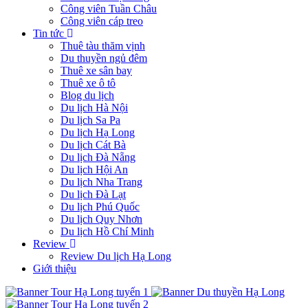
Công viên Tuần Châu
Công viên cáp treo
Tin tức
Thuê tàu thăm vịnh
Du thuyền ngủ đêm
Thuê xe sân bay
Thuê xe ô tô
Blog du lịch
Du lịch Hà Nội
Du lịch Sa Pa
Du lịch Hạ Long
Du lịch Cát Bà
Du lịch Đà Nẵng
Du lịch Hội An
Du lịch Nha Trang
Du lịch Đà Lạt
Du lịch Phú Quốc
Du lịch Quy Nhơn
Du lịch Hồ Chí Minh
Review
Review Du lịch Hạ Long
Giới thiệu