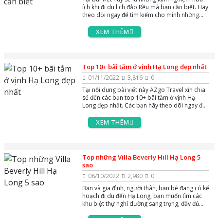
ích khi đi du lịch đảo Rều mà bạn cần biết. Hãy
theo dõi ngay để tìm kiếm cho mình những
thông tin hữu ích nhé
XEM THÊM
Top 10+ bãi tắm ở vịnh Hạ Long đẹp nhất
01/11/2022
3,816
0
Tại nội dung bài viết này AZgo Travel xin chia
sẻ đến các bạn top 10+ bãi tắm ở vịnh Hạ
Long đẹp nhất. Các bạn hãy theo dõi ngay để
tìm đến bãi tắm mà mình ưng ý nhé
XEM THÊM
Top những Villa Beverly Hill Hạ Long 5
sao
08/10/2022
2,980
0
Bạn và gia đình, người thân, bạn bè đang có kế
hoạch đi du đến Hạ Long, bạn muốn tìm các
khu biệt thự nghỉ dưỡng sang trọng, đầy đủ
tiện nghi và phù hợp. Vậy hãy tham khảo các