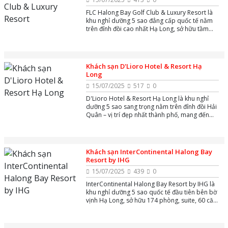
FLC Halong Bay Golf Club & Luxury Resort là
khu nghỉ dưỡng 5 sao đẳng cấp quốc tế nằm
trên đỉnh đồi cao nhất Hạ Long, sở hữu tầm
nhìn toàn cảnh vịnh di sản và thành phố. Tổ
hợp nổi bật với sân golf 18 hố tuyệt đẹp, khách
sạn 649 phòng sang trọng, hơn 300 biệt thự
phong cách châu Âu, bể bơi vô cực,....
Khách sạn D'Lioro Hotel & Resort Hạ
Long
15/07/2025
517
0
D'Lioro Hotel & Resort Hạ Long là khu nghỉ
dưỡng 5 sao sang trọng nằm trên đỉnh đồi Hải
Quân – vị trí đẹp nhất thành phố, mang đến
tầm nhìn toàn cảnh ngoạn mục ra vịnh Hạ
Long và cảng Cái Lân.
Khách sạn InterContinental Halong Bay
Resort by IHG
15/07/2025
439
0
InterContinental Halong Bay Resort by IHG là
khu nghỉ dưỡng 5 sao quốc tế đầu tiên bên bờ
vịnh Hạ Long, sở hữu 174 phòng, suite, 60 căn
residences và 41 biệt thự sang trọng, cùng bãi
biển riêng, ba bể bơi ngoài trời, sáu nhà hàng
& quầy bar đẳng cấp.