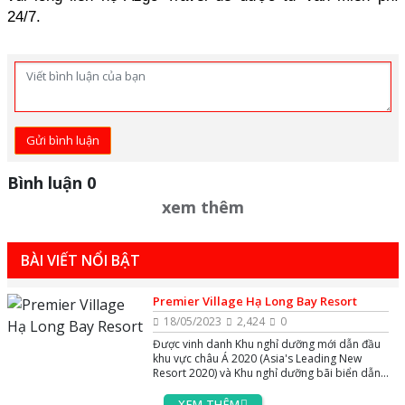
24/7.
Gửi bình luận
Bình luận 0
xem thêm
BÀI VIẾT NỔI BẬT
Premier Village Hạ Long Bay Resort
18/05/2023
2,424
0
Được vinh danh Khu nghỉ dưỡng mới dẫn đầu
khu vực châu Á 2020 (Asia's Leading New
Resort 2020) và Khu nghỉ dưỡng bãi biển dẫn
đầu Việt Nam 2020 (Vietnam's Leading Beach
Hotel 2020) bởi Tổ chức World Travel Awards
XEM THÊM