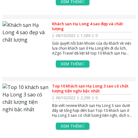
thông tin và booking ngay những Villa Beverly
XEM THÊM
Hills Hạ Long từ 6 đến 10 phỏng ngủ - khu nghỉ
dưỡng được lấy cảm hứng từ ngọn đồi Beverly
Hills sang trọng từ Hoa Kỳ tọa lạc trên ngọn
đồi Hải Quân thơ mộng, phường Bãi Cháy Hạ
Khách sạn Hạ Long 4 sao đẹp và chất
Long Quảng Ninh.
lượng
08/10/2022
1,589
0
Giải quyết nỗi băn khoăn của du khách về việc
lựa chọn khách sạn ở Hạ Long khi đi du lịch,
AZgo Travel đã liệt kê top 10 khách sạn Hạ
Long 4 sao có phòng đẹp và chất lượng năm
2022. Tham khảo ngay bài viết dưới đây để dễ
XEM THÊM
dàng lựa chọn khách sạn chất lượng cho
chuyến nghỉ dưỡng của bạn.
Top 10 khách sạn Hạ Long 3 sao có chất
lượng tiện nghi bậc nhất
06/10/2022
2,290
0
Bài viết review khách sạn Hạ Long 3 sao dưới
đây sẽ tổng hợp đến bạn Top 10 khách sạn ở
Hạ Long 3 sao có chất lượng tiện nghi, dịch vụ
bậc nhất ngay gần khu trung tâm du lịch Bãi
Cháy.
XEM THÊM