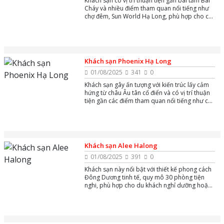
Khách sạn có vị trí thuận tiện gần bãi tắm Bãi
Cháy và nhiều điểm tham quan nổi tiếng như
chợ đêm, Sun World Hạ Long, phù hợp cho cả
khách du lịch nghỉ dưỡng và công tác.
Khách sạn Phoenix Hạ Long
01/08/2025
341
0
Khách sạn gây ấn tượng với kiến trúc lấy cảm
hứng từ châu Âu tân cổ điển và có vị trí thuận
tiện gần các điểm tham quan nổi tiếng như chợ
đêm Hạ Long và cảng tàu khách quốc tế Tuần
Châu.
Khách sạn Alee Halong
01/08/2025
391
0
Khách sạn này nổi bật với thiết kế phong cách
Đông Dương tinh tế, quy mô 30 phòng tiện
nghi, phù hợp cho du khách nghỉ dưỡng hoặc
công tác với không gian hiện đại và gần gũi
thiên nhiên.