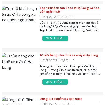
Top 10 khách sạn 5 sao ở Hạ Long xa hoa
tiện nghi nhất
05/10/2022
2,223
0
Đâu là nơi nghỉ dưỡng sang trọng hàng đầu ở
Hạ Long? AZgo Travel sẽ giúp bạn tổng hợp
Top 10 khách sạn 5 sao ở Hạ Long được nhiều
du khách ưa chuộng nhờ không gian nội thất
xa hoa và chất lượng phục vụ tiện nghi bậc
XEM THÊM
nhất.
10 cửa hàng cho thuê xe máy ở Hạ Long
02/10/2022
5,263
0
Trải nghiệm hành trình khám phá Vịnh Hạ
Long - 1 trong 7 kỳ quan thiên nhiên của thế
giới bằng xe máy là một điều vô cùng thích thú
của nhiều du khách. Tại Hạ Long có rất nhiều
cửa hàng, địa chỉ cho thuê xe máy cho bạn lựa
XEM THÊM
chọn. Nhưng làm sao để thuê xe máy Hạ Long
giá tốt, không bị chặt chém? Hãy để AZGO
TRAVEL chia sẻ tới bạn những địa điểm cho
thuê xe máy ở Hạ Long cực uy tín và chất
Uông bí có điểm du lịch nào?
lượng dưới đây nhé!
30/09/2022
2,069
0