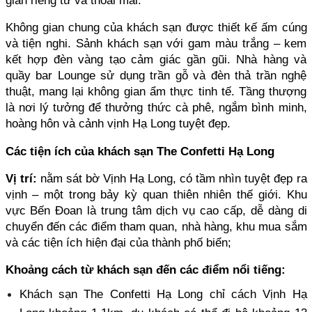
gian riêng tư và thoải mái.
Không gian chung của khách sạn được thiết kế ấm cúng 
và tiện nghi. Sảnh khách sạn với gam màu trắng – kem 
kết hợp đèn vàng tạo cảm giác gần gũi. Nhà hàng và 
quầy bar Lounge sử dụng trần gỗ và đèn thả trần nghệ 
thuật, mang lại không gian ẩm thực tinh tế. Tầng thượng 
là nơi lý tưởng để thưởng thức cà phê, ngắm bình minh, 
hoàng hôn và cảnh vịnh Hạ Long tuyệt đẹp.
Các tiện ích của khách sạn The Confetti Hạ Long
Vị trí:
 nằm sát bờ Vịnh Hạ Long, có tầm nhìn tuyệt đẹp ra 
vịnh – một trong bảy kỳ quan thiên nhiên thế giới. Khu 
vực Bến Đoan là trung tâm dịch vụ cao cấp, dễ dàng di 
chuyển đến các điểm tham quan, nhà hàng, khu mua sắm 
và các tiện ích hiện đại của thành phố biển;
Khoảng cách từ khách sạn đến các điểm nổi tiếng:
Khách sạn The Confetti Hạ Long chỉ cách Vịnh Hạ 