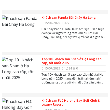
gian nghỉ dưỡng hiện đại, tiện nghi cùng dịch
vụ tận tâm, phù hợp cho du khách muốn khám
phá vịnh Hạ Long một cách trọn vẹn.
Khách sạn Panda Bãi Cháy Hạ Long
15/07/2025
377
0
Bãi Cháy Panda Hotel là khách sạn 3 sao hiện
đại tọa lạc ngay trung tâm khu du lịch Bãi
Cháy, Hạ Long, nổi bật với vị trí đắc địa gần bãi
biển và các điểm tham quan như Sun World
Hạ Long, mang đến trải nghiệm nghỉ dưỡng
tiện nghi, giá cả phải chăng cùng dịch vụ chu
đáo và nhân viên thân thiện.
Top 10+ khách sạn 5 sao ở Hạ Long cao
cấp, tốt nhất 2025
15/07/2025
1,584
0
Top 10+ khách sạn 5 sao cao cấp nhất tại Hạ
Long năm 2025 mang đến trải nghiệm nghỉ
dưỡng sang trọng với vị trí đắc địa gần biển
Bãi Cháy và các điểm tham quan nổi tiếng như
Sun World Hạ Long. Các khách sạn này nổi bật
với tiện nghi hiện đại, dịch vụ đẳng cấp, hồ bơi
ngoài trời, spa thư giãn cùng nhà hàng đa
Khách sạn FLC Halong Bay Golf Club &
dạng, phù hợp cho cả du khách nghỉ dưỡng và
Luxury Resort
công tác.
15/07/2025
413
0