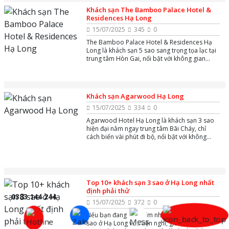
Khách sạn The Bamboo Palace Hotel &
Residences Hạ Long
15/07/2025
345
0
The Bamboo Palace Hotel & Residences Hạ
Long là khách sạn 5 sao sang trọng tọa lạc tại
trung tâm Hòn Gai, nổi bật với không gian
xanh mát, thiết kế hiện đại và dịch vụ đẳng cấp
quốc tế.
Khách sạn Agarwood Hạ Long
15/07/2025
334
0
Agarwood Hotel Hạ Long là khách sạn 3 sao
hiện đại nằm ngay trung tâm Bãi Cháy, chỉ
cách biển vài phút đi bộ, nổi bật với không
gian phòng rộng rãi, sạch sẽ và tầm nhìn đẹp
ra thành phố hoặc biển.
Top 10+ khách sạn 3 sao ở Hạ Long nhất
định phải thử
0383 144 244
15/07/2025
372
0
Nếu bạn đang tìm kiếm những khách sạn 3
sao ở Hạ Long vừa tiện nghi, giá hợp lý lại