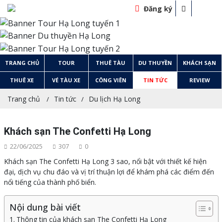
Đăng ký
TRANG CHỦ
TOUR
THUÊ TÀU
DU THUYỀN
KHÁCH SẠN
THUÊ XE
VÉ TÀU XE
CÔNG VIÊN
TIN TỨC
REVIEW
Trang chủ
Tin tức
Du lịch Hạ Long
Khách sạn The Confetti Hạ Long
22/06/2025
307
0
Khách sạn The Confetti Hạ Long 3 sao, nổi bật với thiết kế hiện
đại, dịch vụ chu đáo và vị trí thuận lợi để khám phá các điểm đến
nổi tiếng của thành phố biển.
Nội dung bài viết
Thông tin của khách sạn The Confetti Hạ Long