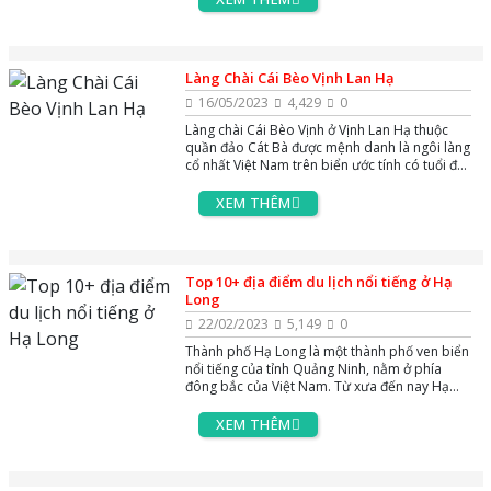
danh tiếng - Tuyệt tác nghỉ dưỡng 5 sao
Premier Village Hạ Long Bay Resort với các
biệt thự trải dài trên bờ biển Bãi Cháy, sở hữu
02 bể bơi ngoài trời lớn rộng nhất khu vực và
Làng Chài Cái Bèo Vịnh Lan Hạ
ôm tầm nhìn bao trọn vịnh Di sản. Hãy cùng
AZgo Travel khám phá khu nghỉ dưỡng độc
16/05/2023
4,429
0
đáo này xem có gì đáng trải nghiệm các bạn
Làng chài Cái Bèo Vịnh ở Vịnh Lan Hạ thuộc
nhé !
quần đảo Cát Bà được mệnh danh là ngôi làng
cổ nhất Việt Nam trên biển ước tính có tuổi đời
lên đến 7.000 năm tuổi là địa điểm du lịch nổi
tiếng bậc nhất tại quần đảo Cát Bà. Vậy Làng
XEM THÊM
chài Cái Bèo ở Vịnh Lan Hạ có những đặc điểm
thú vị gì, mời các bạn cùng với AZgo Travel tìm
hiểu và khám phá nhé !
Top 10+ địa điểm du lịch nổi tiếng ở Hạ
Long
22/02/2023
5,149
0
Thành phố Hạ Long là một thành phố ven biển
nổi tiếng của tỉnh Quảng Ninh, nằm ở phía
đông bắc của Việt Nam. Từ xưa đến nay Hạ
Long luôn có sức hút rất lớn đối với du khách
bởi những địa điểm du lịch nổi tiềng ở Hạ
XEM THÊM
Long. Hãy cùng AZgo Travel khám phá Hạ
Long xem có những địa điểm du lịch nổi tiếng
nào qua bài viết này nhé!