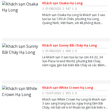
Khách sạn Osaka Hạ Long
01/08/2025
347
0
Khách sạn Osaka Hạ Long là khách sạn 3 sao
tọa lạc tại 139 Lê Chân, phường Hạ Long,
Quảng Ninh, Việt Nam, với 48 phòng được
trang bị máy điều hòa, mini bar, Wi-Fi miễn
phí, bãi đậu xe miễn phí,...
Khách sạn Sunny Bãi Cháy Hạ Long
01/08/2025
400
0
Là khách sạn 3 sao tọa lạc tại căn A3-22, 24
Sun Plaza Grand World, phường Bãi Cháy,
nằm ngay gần bãi biển Bãi Cháy và các điểm
du lịch nổi tiếng như Cáp treo Nữ Hoàng, Sun
World Hạ Long.
Khách sạn White Crown Hạ Long
15/07/2025
355
0
Khách sạn White Crown Hạ Long là khách sạn
3 sao sang trọng tọa lạc ngay trung tâm Bãi
Cháy, nổi bật với vị trí thuận lợi gần bãi biển và
công viên giải trí Sun World, mang đến không