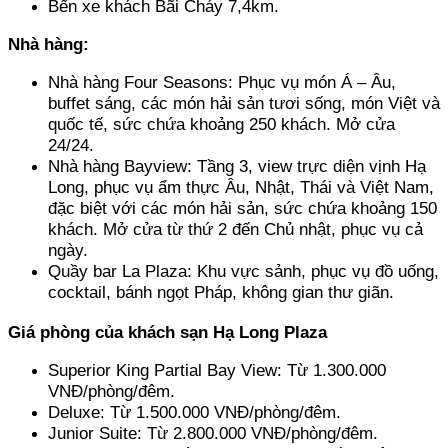
Bến xe khách Bãi Cháy 7,4km.
Nhà hàng:
Nhà hàng Four Seasons: Phục vụ món Á – Âu, 
buffet sáng, các món hải sản tươi sống, món Việt và 
quốc tế, sức chứa khoảng 250 khách. Mở cửa 
24/24. 
Nhà hàng Bayview: Tầng 3, view trực diện vịnh Hạ 
Long, phục vụ ẩm thực Âu, Nhật, Thái và Việt Nam, 
đặc biệt với các món hải sản, sức chứa khoảng 150 
khách. Mở cửa từ thứ 2 đến Chủ nhật, phục vụ cả 
ngày. 
Quầy bar La Plaza: Khu vực sảnh, phục vụ đồ uống, 
cocktail, bánh ngọt Pháp, không gian thư giãn.
Giá phòng của khách sạn Hạ Long Plaza
Superior King Partial Bay View: Từ 1.300.000 
VNĐ/phòng/đêm. 
Deluxe: Từ 1.500.000 VNĐ/phòng/đêm. 
Junior Suite: Từ 2.800.000 VNĐ/phòng/đêm. 