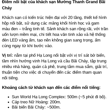
Điểm nổi bật của khách sạn Mường Thanh Grand Bãi 
Cháy
Khách sạn có kiến trúc hiện đại với 20 tầng, thiết kế hình 
hộp nổi bật, sử dụng các mảng khối hình học và gam 
màu đen – trắng tinh tế. Sảnh khách sạn rộng rãi, với trần 
uốn lượn mềm mại, chi tiết hoa văn tinh xảo và hệ thống 
đèn LED vàng ấm, tạo nên không gian sang trọng, ấm 
cúng ngay từ khi bước vào.
Vị trí:
 nằm tại phố Hạ Long nổi bật với vị trí sát bờ biển, 
tầm nhìn hướng vịnh Hạ Long và cầu Bãi Cháy, tập trung 
nhiều nhà hàng, quán cà phê, trung tâm mua sắm, giải trí, 
thuận tiện cho việc di chuyển đến các điểm tham quan 
nổi tiếng.
Khoảng cách từ khách sạn đến các điểm nổi tiếng:
Sun World Hạ Long Complex: 500m (~5 phút đi bộ).
Cáp treo Nữ Hoàng: 200m. 
Bãi biển Bãi Cháy: ~500m. 