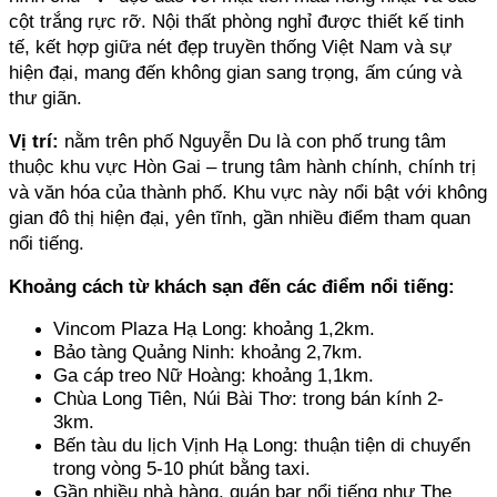
cột trắng rực rỡ. Nội thất phòng nghỉ được thiết kế tinh 
tế, kết hợp giữa nét đẹp truyền thống Việt Nam và sự 
hiện đại, mang đến không gian sang trọng, ấm cúng và 
thư giãn.
Vị trí:
 nằm trên phố Nguyễn Du là con phố trung tâm 
thuộc khu vực Hòn Gai – trung tâm hành chính, chính trị 
và văn hóa của thành phố. Khu vực này nổi bật với không 
gian đô thị hiện đại, yên tĩnh, gần nhiều điểm tham quan 
nổi tiếng.
Khoảng cách từ khách sạn đến các điểm nổi tiếng:
Vincom Plaza Hạ Long: khoảng 1,2km. 
Bảo tàng Quảng Ninh: khoảng 2,7km. 
Ga cáp treo Nữ Hoàng: khoảng 1,1km. 
Chùa Long Tiên, Núi Bài Thơ: trong bán kính 2-
3km. 
Bến tàu du lịch Vịnh Hạ Long: thuận tiện di chuyển 
trong vòng 5-10 phút bằng taxi.
Gần nhiều nhà hàng, quán bar nổi tiếng như The 