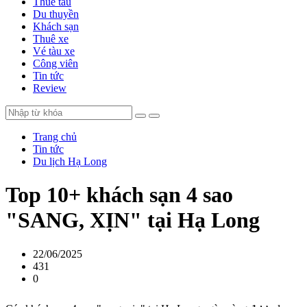
Thuê tàu
Du thuyền
Khách sạn
Thuê xe
Vé tàu xe
Công viên
Tin tức
Review
Trang chủ
Tin tức
Du lịch Hạ Long
Top 10+ khách sạn 4 sao
"SANG, XỊN" tại Hạ Long
22/06/2025
431
0