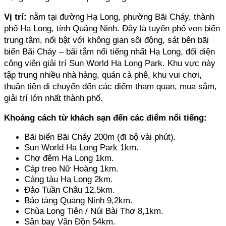
Vị trí:
 nằm tại đường Hạ Long, phường Bãi Cháy, thành 
phố Hạ Long, tỉnh Quảng Ninh. Đây là tuyến phố ven biển 
trung tâm, nổi bật với không gian sôi động, sát bên bãi 
biển Bãi Cháy – bãi tắm nổi tiếng nhất Hạ Long, đối diện 
công viên giải trí Sun World Ha Long Park. Khu vực này 
tập trung nhiều nhà hàng, quán cà phê, khu vui chơi, 
thuận tiện di chuyển đến các điểm tham quan, mua sắm, 
giải trí lớn nhất thành phố.
Khoảng cách từ khách sạn đến các điểm nổi tiếng:
Bãi biển Bãi Cháy 200m (đi bộ vài phút).
Sun World Ha Long Park 1km. 
Chợ đêm Hạ Long 1km. 
Cáp treo Nữ Hoàng 1km. 
Cảng tàu Hạ Long 2km. 
Đảo Tuần Châu 12,5km. 
Bảo tàng Quảng Ninh 9,2km. 
Chùa Long Tiên / Núi Bài Thơ 8,1km. 
Sân bay Vân Đồn 54km. 