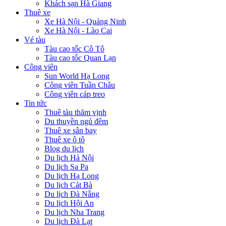
Khách sạn Hà Giang
Thuê xe
Xe Hà Nội - Quảng Ninh
Xe Hà Nội - Lào Cai
Vé tàu
Tàu cao tốc Cô Tô
Tàu cao tốc Quan Lạn
Công viên
Sun World Hạ Long
Công viên Tuần Châu
Công viên cáp treo
Tin tức
Thuê tàu thăm vịnh
Du thuyền ngủ đêm
Thuê xe sân bay
Thuê xe ô tô
Blog du lịch
Du lịch Hà Nội
Du lịch Sa Pa
Du lịch Hạ Long
Du lịch Cát Bà
Du lịch Đà Nẵng
Du lịch Hội An
Du lịch Nha Trang
Du lịch Đà Lạt