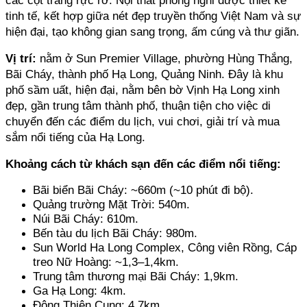
tinh tế, kết hợp giữa nét đẹp truyền thống Việt Nam và sự 
hiện đại, tạo không gian sang trọng, ấm cúng và thư giãn.
Vị trí:
 nằm ở Sun Premier Village, phường Hùng Thắng, 
Bãi Cháy, thành phố Hạ Long, Quảng Ninh. Đây là khu 
phố sầm uất, hiện đại, nằm bên bờ Vịnh Hạ Long xinh 
đẹp, gần trung tâm thành phố, thuận tiện cho việc di 
chuyển đến các điểm du lịch, vui chơi, giải trí và mua 
sắm nổi tiếng của Hạ Long.
Khoảng cách từ khách sạn đến các điểm nổi tiếng:
Bãi biển Bãi Cháy: ~660m (~10 phút đi bộ). 
Quảng trường Mặt Trời: 540m. 
Núi Bãi Cháy: 610m. 
Bến tàu du lịch Bãi Cháy: 980m. 
Sun World Ha Long Complex, Công viên Rồng, Cáp 
treo Nữ Hoàng: ~1,3–1,4km.
Trung tâm thương mại Bãi Cháy: 1,9km. 
Ga Hạ Long: 4km. 
Động Thiên Cung: 4,7km.