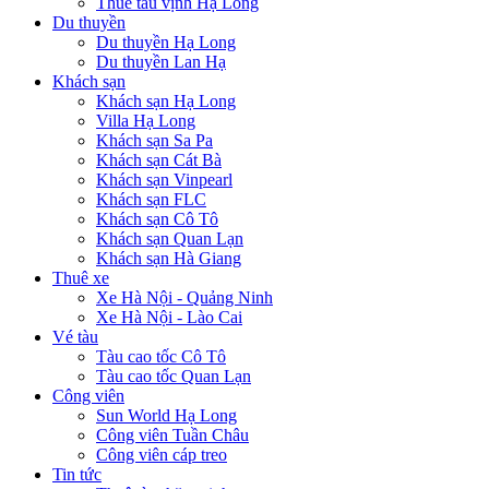
Thuê tàu vịnh Hạ Long
Du thuyền
Du thuyền Hạ Long
Du thuyền Lan Hạ
Khách sạn
Khách sạn Hạ Long
Villa Hạ Long
Khách sạn Sa Pa
Khách sạn Cát Bà
Khách sạn Vinpearl
Khách sạn FLC
Khách sạn Cô Tô
Khách sạn Quan Lạn
Khách sạn Hà Giang
Thuê xe
Xe Hà Nội - Quảng Ninh
Xe Hà Nội - Lào Cai
Vé tàu
Tàu cao tốc Cô Tô
Tàu cao tốc Quan Lạn
Công viên
Sun World Hạ Long
Công viên Tuần Châu
Công viên cáp treo
Tin tức