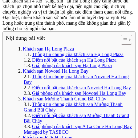
Các khách sạn 4 sao "sang, xịn" tại Hạ Long ngày càng được du
khách lựa chọn nhờ thiết kế hiện đại, tiện nghi cao cấp, dịch vụ
chuyên nghiệp và vị trí thuận lợi gần các điểm tham quan nổi tiếng.
Đặc biệt, nhiều khách sạn sở hữu tầm nhìn tuyệt đẹp ra vịnh Hạ
Long hoặc trung tâm thành phố, mang đến không gian thư giãn lý
tưởng cho kỳ nghỉ của bạn.
Nội dung bài viết
Khách sạn Hạ Long Plaza
Thông tin chung của khách sạn Hạ Long Plaza
Điểm nổi bật của khách sạn Hạ Long Plaza
Giá phòng của khách sạn Hạ Long Plaza
Khách sạn Novotel Ha Long Bay
Thông tin chung của khách sạn Novotel Ha Long
Bay
Điểm nổi bật của khách sạn Novotel Ha Long Bay
Giá phòng của khách sạn Novotel Ha Long Bay
Khách sạn Mường Thanh Grand Bãi Cháy
Thông tin chung của khách sạn Mường Thanh
Grand Bãi Cháy
Điểm nổi bật của khách sạn Mường Thanh Grand
Bãi Cháy
Giá phòng của khách sạn A La Carte Ha Long Bay
Managed by TASECO
Khách sạn FTE Hạ Long