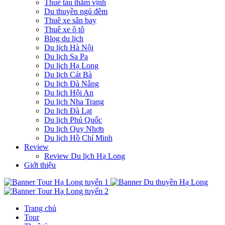
Thuê tàu thăm vịnh
Du thuyền ngủ đêm
Thuê xe sân bay
Thuê xe ô tô
Blog du lịch
Du lịch Hà Nội
Du lịch Sa Pa
Du lịch Hạ Long
Du lịch Cát Bà
Du lịch Đà Nẵng
Du lịch Hội An
Du lịch Nha Trang
Du lịch Đà Lạt
Du lịch Phú Quốc
Du lịch Quy Nhơn
Du lịch Hồ Chí Minh
Review
Review Du lịch Hạ Long
Giới thiệu
Trang chủ
Tour